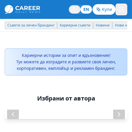
BG
EN
Купи
Съвети за личен брандинг
Кариерни съвети
Новини
Нови наз
Кариерни истории за опит и вдъхновение!
Тук можете да изградите и развиете своя личен,
корпоративен, емплойър и рекламен брандинг.
Избрани от автора
The New Therapies: Will They Be
Pavel Kolev - AbbVie
Available Here?