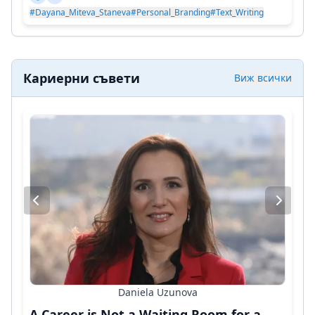
#Dayana_Miteva_Staneva
#Personal_Branding
#Text_Writing
Кариерни съвети
Виж всички
Daniela Uzunova
A Career is Not a Waiting Room for a