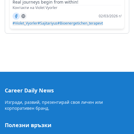
Real journeys begin from within!
Контакти на Violet Vyorler
02/03/2026 г/
#Violet_Vyorler
#Sajitariyus
#Bioenergetichen_terapevt
Career Daily News
Изгради, развий, презентирай своя личен или
корпоративен бранд.
Полезни връзки