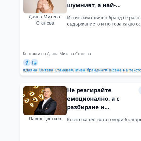
шумният, а най-
смисленият
Даяна Митева-
Истинският личен бранд се разпо
Станева
съдържанието и по това какво ос
Контакти на Даяна Митева-Станева
#Даяна_Митева_Станева
#Личен_брандинг
#Писане_на_текст
Не реагирайте
емоционално, а с
разбиране и
последователност
Павел Цветков
Когато качеството говори българ