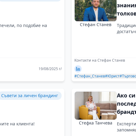
знания
толко
пробл
Стефан Станев
 печели, по подобие на
Tрадицио
да ре
достатъч
Контакти на Стефан Станев
19/08/2025 г/
#Стефан_Станев
#Юрист
#Търгов
Ако си
Съвети за личен брандинг
после
брандъ
да не 
Стефка Танчева
чите на клиента!
Експерти
запомня