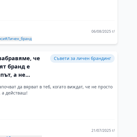
06/08/2025 г/
рси
#Личен_бранд
забравяме, че
Съвети за личен брандинг
ят бранд е
път, а не
ния
апочват да вярват в теб, когато виждат, че не просто
 а действаш!
21/07/2025 г/