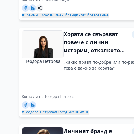
#Ясемин_Юсуф
#Личен_брандинг
#Образование
Хората се свързват
повече с лични
истории, отколкото
със сухи факти
Теодора Петрова
„Какво правя по-добре или по-ра
това е важно за хората?“
Контакти на Теодора Петрова
#Теодора_Петрова
#Комуникации
#ПР
Личният бранд е