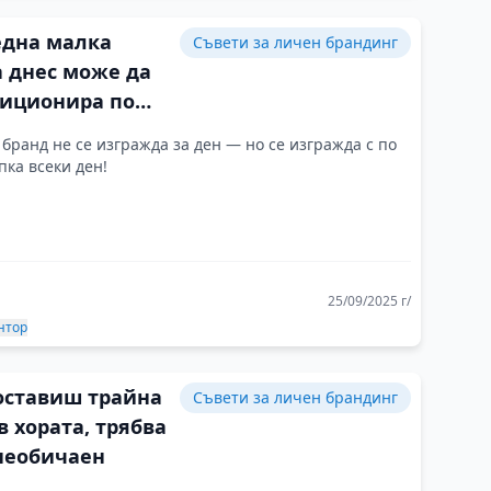
една малка
Съвети за личен брандинг
а днес може да
зиционира по
чен начин утре
бранд не се изгражда за ден — но се изгражда с по
пка всеки ден!
25/09/2025 г/
нтор
 оставиш трайна
Съвети за личен брандинг
в хората, трябва
 необичаен