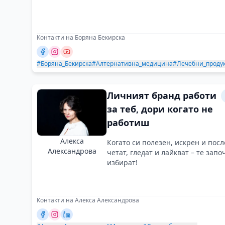
Контакти на Боряна Бекирска
#Боряна_Бекирска
#Алтернативна_медицина
#Лечебни_проду
Личният бранд работи
за теб, дори когато не
работиш
Алекса
Когато си полезен, искрен и пос
Александрова
четат, гледат и лайкват – те запо
избират!
Контакти на Алекса Александрова