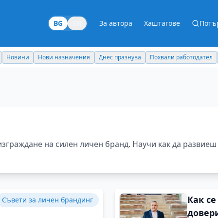
BG
EN
За автора
Хаштагове
Потъ
Новини
Нови назначения
Днес празнува
Похвали работодател
изграждане на силен личен бранд. Научи как да развиеш 
Как се
Съвети за личен брандинг
довери