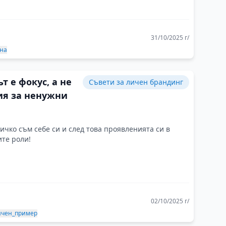
31/10/2025 г/
на
т е фокус, а не
Съвети за личен брандинг
ия за ненужни
ичко съм себе си и след това проявленията си в
те роли!
02/10/2025 г/
чен_пример