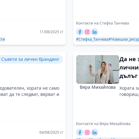
Контакти на Стефка Танчева
11/08/2025 г/
кти
#Стефка_Танчева
#Човешки_ресу
Да не 
Съвети за личен брандинг
лични
дълъг 
кампа
Вяра Михайлова
ледователен, хората не само
Хората з
чват да те следват, вярват и
говориш,
Контакти на Вяра Михайлова
04/08/2025 г/