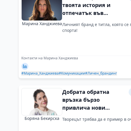
твоята история и
отпечатък във
времето
Марина Ханджиева
Личният бранд е титла, която се
спорта!
Контакти на Марина Ханджиева
#Марина_Ханджиева
#Комуникации
#Личен_брандинг
Добрата обратна
връзка бързо
привлича нови
клиенти
Боряна Бекирска
Творецът трябва да е пример в о