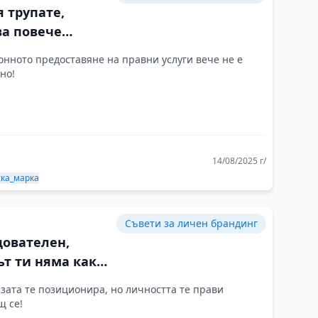
 трупате,
ва повече
еми ще умеете
нното предоставяне на правни услуги вече не е
шавате
но!
14/08/2025 г/
ска_марка
Съвети за личен брандинг
дователен,
т ти няма как
бъде забелязан
зата те позиционира, но личността те прави
щ се!