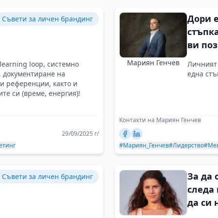
Дори 
Съвети за личен брандинг
стъпк
ви по
разли
Мариян Генчев
learning loop, системно
Личният 
, документиране на
една стъ
 и референции, както и
те си (време, енергия)!
Контакти на Мариян Генчев
29/09/2025 г/
етинг
#Мариян_Генчев
#Лидерство
#Ме
За да
Съвети за личен брандинг
следа 
да си