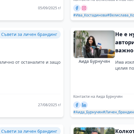
05/09/2025 г/
#Ива_Костадинова
#Велислава_К
Не е н
Съвети за личен брандинг
автори
важно 
такъв 
Аида Бурнучян
злично от останалите и защо
Има изкл
ви раз
целия по
ценят
Контакти на Аида Бурнучян
27/08/2025 г/
#Аида_Бурнучян
#Личен_брандин
Колко
Съвети за личен брандинг