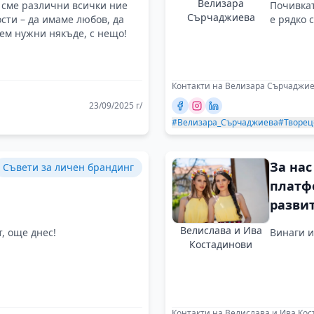
Велизара
а сме различни всички ние
Почивкат
Сърчаджиева
сти – да имаме любов, да
е рядко 
дем нужни някъде, с нещо!
Контакти на Велизара Сърчаджи
23/09/2025 г/
#Велизара_Сърчаджиева
#Творец
За нас
Съвети за личен брандинг
платф
разви
бранд 
Велислава и Ива
, още днес!
Винаги и
Костадинови
Контакти на Велислава и Ива Ко