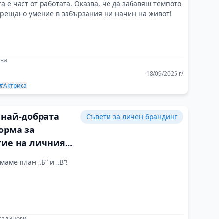
а е част от работата. Оказва, че да забавяш темпото
срещано умение в забързания ни начин на живот!
ева
18/09/2025 г/
#Актриса
 най-добрата
Съвети за личен брандинг
орма за
тие на личния
е сцената
маме план „Б“ и „В“!
стадинови