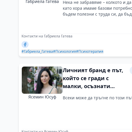
Габриела Гатева
Нека не забравяме – колкото и д
обезкуражавайте!
като хора имаме базови потребно
бъдем полезни с труда си, да бъ
Контакти на Габриела Гатева
#Габриела_Гатева
#Психология
#Психотерапия
Личният бранд е път,
който се гради с
малки, осъзнати
стъпки
Ясемин Юсуф
Всеки може да тръгне по този път
Контакти на Ясемин Юсуф