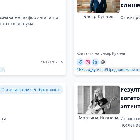
клише
Бисер Кунчев
знава не по формата, а по
От въпро
тава след шума!
Контакти на Бисер Кунчев
23/12/2025 г/
ове
#Бисер_Кунчев
#Предприемачите
Резулт
Съвети за личен брандинг
когато
автен
посто
Мартина Иванова
ски!
Истински
търпе
послание