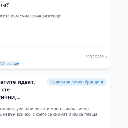
та?
сите към смисления разговор!
20/12/2025 г/
#Иновации
атите идват,
Съвети за личен брандинг
 сте
тични,
янни и
те инфлуенсъри носят и много силно лично
ливи
, извън всичко, с което се снимат и им се плаща!