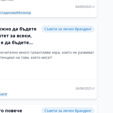
04/09/2025 г/
остадинова
#Фолклор
ужно да бъдете
Съвети за личен брандинг
тет за всеки,
е да бъдете
за хората, които
ючително много талантливи хора, които не развиват
познават и
тенциал на това, което могат!
26/08/2025 г/
г
#ПР
то повече
Съвети за личен брандинг