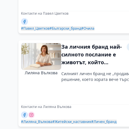
Контакти на Павел Цветков
#Павел_Цветков
#Български_бранд
#Очила
За личния бранд най-
силното послание е
животът, който
живеем
Лиляна Вълкова
Силният личен бранд не „продава
решение, което хората вече търс
Контакти на Лиляна Вълкова
#Лиляна_Вълкова
#Житейски_наставник
#Личен_бранд