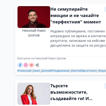
Не симулирайте
емоции и не чакайте
"перфектния" момент
Николай-Емил
Редовно публикуване, постоянен 
Шопов
изграждане на мрежа и контакти
резултати, записване на кейсове
дисциплина за защита на ресурси
Контакти на Николай-Емил Шопов
#Николай_Емил_Шопов
#Недвижими_Имоти
#Дигитален_Марк
Търсете
възможностите,
създавайте ги! И
никога не се