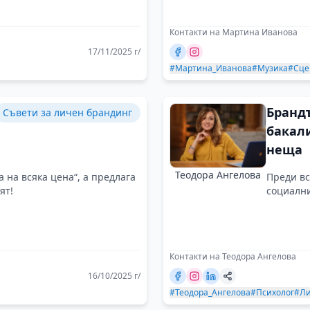
Контакти на Мартина Иванова
17/11/2025 г/
#Мартина_Иванова
#Музика
#Сце
Брандъ
Съвети за личен брандинг
бакал
неща
Теодора Ангелова
 на всяка цена“, а предлага
Преди вс
ят!
социални
Контакти на Теодора Ангелова
16/10/2025 г/
#Теодора_Ангелова
#Психолог
#Ли