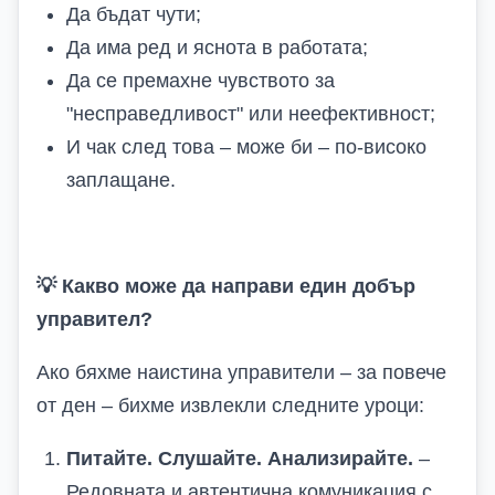
Да бъдат чути;
Да има ред и яснота в работата;
Да се премахне чувството за
"несправедливост" или неефективност;
И чак след това – може би – по-високо
заплащане.
💡
Какво може да направи един добър
управител?
Ако бяхме наистина управители – за повече
от ден – бихме извлекли следните уроци:
Питайте. Слушайте. Анализирайте.
–
Редовната и автентична комуникация с