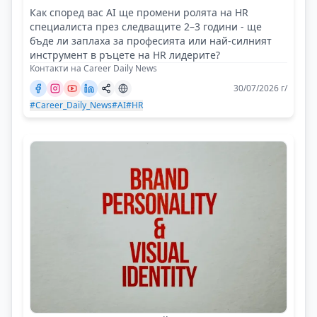
Как според вас AI ще промени ролята на HR
специалиста през следващите 2–3 години - ще
бъде ли заплаха за професията или най-силният
инструмент в ръцете на HR лидерите?
Контакти на Career Daily News
30/07/2026 г/
#Career_Daily_News
#AI
#HR