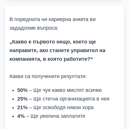
В поредната ни кариерна анкета ви
зададохме
в
ъпрос
а
:
„
Какво е първото нещо, което ще
направите, ако станете управител на
компанията, в която работите?
“
Какви са получените резултати
:
50%
– Ще чуя какво мислят всички
25%
– Ще стегна организацията в нея
21%
– Ще освободя някои хора
4%
– Ще увелича заплатите