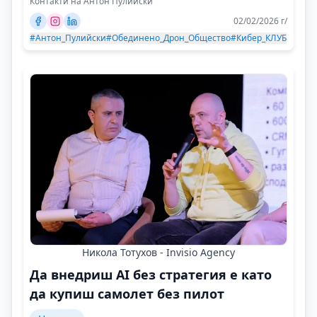
Контакти на Антон Пулийски
02/02/2026 г/
#Антон_Пулийски
#Обединено_Дрон_Общество
#Кибер_КЛУБ
Никола Тотухов - Invisio Agency
Да внедриш AI без стратегия е като
да купиш самолет без пилот