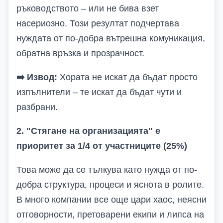
ръководството – или не бива взет
насериозно. Този резултат подчертава
нуждата от по-добра вътрешна комуникация,
обратна връзка и прозрачност.
➡️
Извод:
Хората не искат да бъдат просто
изпълнители – те искат да бъдат чути и
разбрани.
2. "Стягане на организацията" е
приоритет за 1/4 от участниците (25%)
Това може да се тълкува като нужда от по-
добра структура, процеси и яснота в ролите.
В много компании все още цари хаос, неясни
отговорности, претоварени екипи и липса на