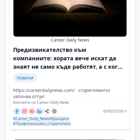
Career Daily News
Предизвикателство към
компаниите: хората вече искат да
знаят не само къде работят, а с кого
и защо
Новини
https://careerdailynews.com/ - сторителингът
започва оттук!
Контакти на Career Daily News
05/02/2026 г/
#Career_Daily_News
#Брандинг
#Професионален_сторителинг