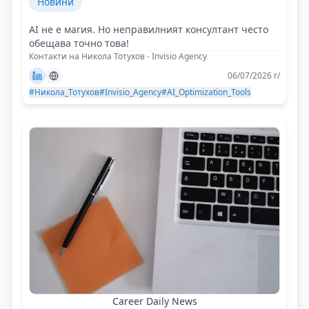
Новини
AI не е магия. Но неправилният консултант често
обещава точно това!
Контакти на Никола Тотухов - Invisio Agency
06/07/2026 г/
#Никола_Тотухов
#Invisio_Agency
#AI_Optimization_Tools
Career Daily News