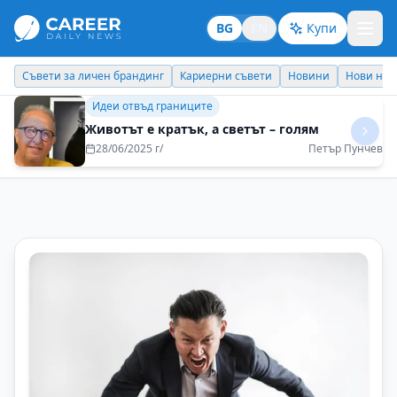
BG
EN
Купи
Кариерни съвети
Новини
Нови назначения
Днес празнува
Кариерни съвети
Когато хората са доволни, дават много
повече от себе си
28/07/2025 г/
Милена Виденова