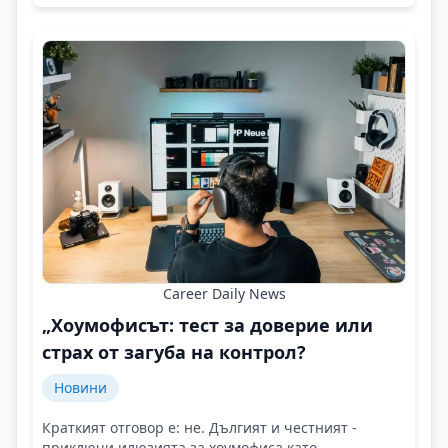
Career Daily News
„Хоумофисът: тест за доверие или
страх от загуба на контрол?
Новини
Краткият отговор е: не. Дългият и честният -
приключи илюзията за хоумофиса като