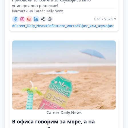
универсално решение!
Контакти на Career Daily News
02/02/2026 г/
#Career_Daily_News
#Работното_място
#Офис_или_хоумофис
Career Daily News
В офиса говорим за море, а на