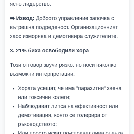
ясно лидерство.
➡️
Извод:
Доброто управление започва с
вътрешна подреденост. Организационният
хаос изморява и демотивира служителите.
3. 21% биха
освободили
хора
Този отговор звучи рязко, но носи няколко
възможни интерпретации:
Хората усещат, че има "паразитни" звена
или токсични колеги;
Наблюдават липса на ефективност или
демотивация, която се толерира от
ръководството;
Или просто искат по-справедлива оценка