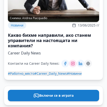
Снимка:
Andrea Piacquadio
Новини
13/06/2025 г/
Какво бихме направили, ако станем
управители на настоящата ни
компания?
Career Daily News
Контакти на Career Daily News:
#Работно_място
#Career_Daily_News
#Новини
Включи се в играта