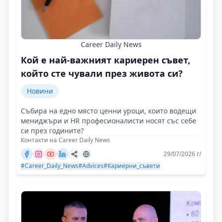
Career Daily News
Кой е най-важният кариерен съвет,
който сте чували през живота си?
Новини
Събира на едно място ценни уроци, които водещи
мениджъри и HR професионалисти носят със себе
си през годините?
Контакти на Career Daily News
29/07/2026 г/
#Career_Daily_News
#Advices
#Кариерни_съвети