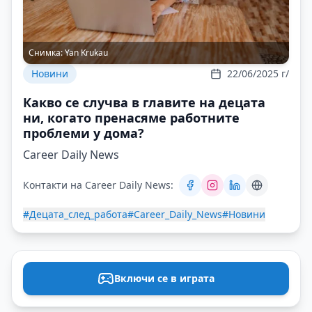
Снимка:
Yan Krukau
Новини
22/06/2025 г/
Какво се случва в главите на децата
ни, когато пренасяме работните
проблеми у дома?
Career Daily News
Контакти на Career Daily News:
#Децата_след_работа
#Career_Daily_News
#Новини
Включи се в играта