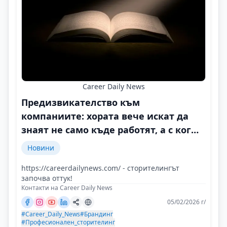
Career Daily News
Предизвикателство към
компаниите: хората вече искат да
знаят не само къде работят, а с кого
и защо
Новини
https://careerdailynews.com/ - сторителингът
започва оттук!
Контакти на Career Daily News
05/02/2026 г/
#Career_Daily_News
#Брандинг
#Професионален_сторителинг