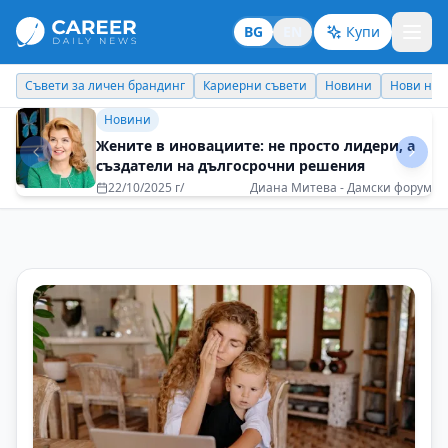
BG
EN
Купи
Кариерни съвети
Новини
Нови назначения
Днес празнува
Бизнес брандинг
Не спирайте да работите с желание
08/05/2025 г/
Ива Димова - IPSOS Bulgaria