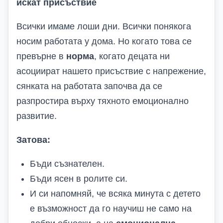
искат присъствие
Всички имаме лоши дни. Всички понякога
носим работата у дома. Но когато това се
превърне в
норма
, когато децата ни
асоциират нашето присъствие с напрежение,
сянката на работата започва да се
разпростира върху тяхното емоционално
развитие.
Затова:
Бъди съзнателен.
Бъди ясен в ролите си.
И си напомняй, че всяка минута с детето
е възможност да го научиш не само на