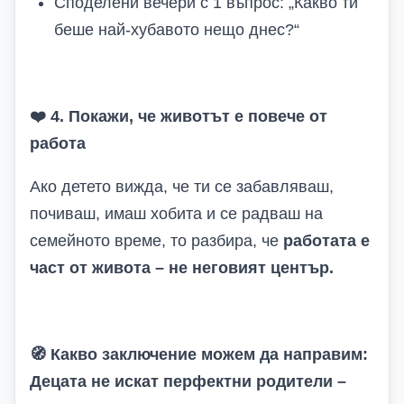
Споделени вечери с 1 въпрос: „Какво ти
беше най-хубавото нещо днес?“
❤️
4. Покажи, че животът е повече от
работа
Ако детето вижда, че ти се забавляваш,
почиваш, имаш хобита и се радваш на
семейното време, то разбира, че
работата е
част от живота – не неговият център.
🧭
Какво заключение можем да направим
:
Децата не искат перфектни родители –