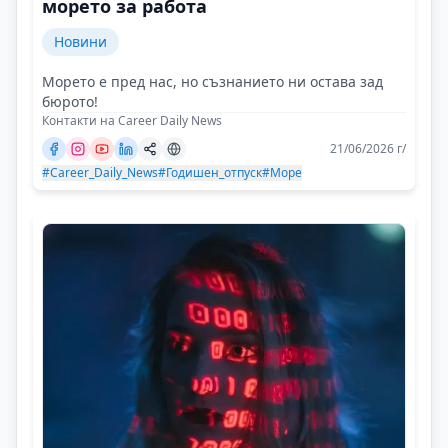
морето за работа
Новини
Морето е пред нас, но съзнанието ни остава зад
бюрото!
Контакти на Career Daily News
21/06/2026 г/
#Career_Daily_News
#Годишен_отпуск
#Море