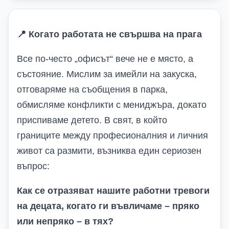
📍
Когато работата не свършва на прага
Все по-често „офисът“ вече не е място, а
състояние. Мислим за имейли на закуска,
отговаряме на съобщения в парка,
обмисляме конфликти с мениджъра, докато
приспиваме детето. В свят, в който
границите между професионалния и личния
живот са размити, възниква един сериозен
въпрос:
Как се отразяват нашите работни тревоги
на децата, когато ги въвличаме – пряко
или непряко – в тях?