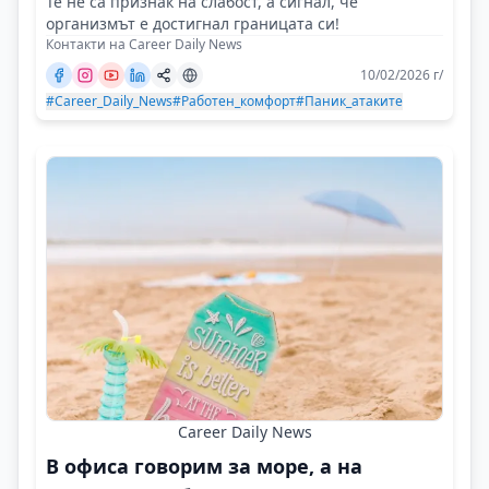
Те не са признак на слабост, а сигнал, че
организмът е достигнал границата си!
Контакти на Career Daily News
10/02/2026 г/
#Career_Daily_News
#Работен_комфорт
#Паник_атаките
Career Daily News
В офиса говорим за море, а на