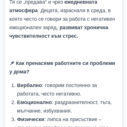
Тя се „предава“ и чрез
ежедневната
атмосфера
. Децата, израснали в среда, в
която често се говори за работа с негативен
емоционален заряд,
развиват хронична
чувствителност към стрес.
📌
Как пренасяме работните си проблеми
у дома?
Вербално
: говорим постоянно за
работата, често негативно.
Емоционално
: раздразнителност, тъга,
мълчание, избухвания.
Физически
: липса на присъствие –