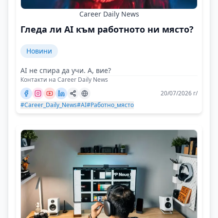
Career Daily News
Гледа ли AI към работното ни място?
Новини
AI не спира да учи. А, вие?
Контакти на Career Daily News
20/07/2026 г/
#Career_Daily_News
#AI
#Работно_място