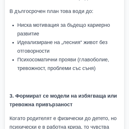
В дългосрочен план това води до:
Ниска мотивация за бъдещо кариерно
развитие
Идеализиране на „лесния“ живот без
отговорности
Психосоматични прояви (главоболие,
тревожност, проблеми със съня)
3. Формират се модели на избягваща или
тревожна привързаност
Когато родителят е физически до детето, но
психически е в работна криза, то чувства