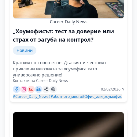
Career Daily News
„Хоумофисът: тест за доверие или
страх от загуба на контрол?
Новини
Краткият отговор е: не. Дългият и честният -
приключи илюзията за хоумофиса като
универсално решение!
Контакти на Career Daily News
02/02/2026 г/
#Career_Daily_News
#Работното_място
#Офис_или_хоумофис