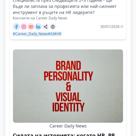
специалиста през следващите 2–3 години - ще
бъде ли заплаха за професията или най-силният
инструмент в ръцете на HR лидерите?
Контакти на Career Daily News
30/07/2026 г/
#Career_Daily_News
#AI
#HR
Career Daily News
Силата на историята: когато HR, PR,