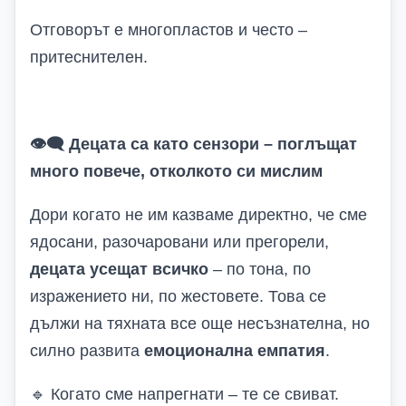
Отговорът е многопластов и често –
притеснителен.
👁️‍🗨️
Децата са като сензори – поглъщат
много повече, отколкото си мислим
Дори когато не им казваме директно, че сме
ядосани, разочаровани или прегорели,
децата усещат всичко
– по тона, по
изражението ни, по жестовете. Това се
дължи на тяхната все още несъзнателна, но
силно развита
емоционална емпатия
.
🔹
Когато сме напрегнати – те се свиват.