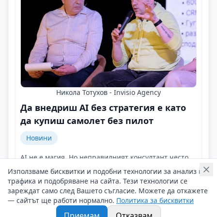
Никола Тотухов - Invisio Agency
Да внедриш AI без стратегия е като
да купиш самолет без пилот
Новини
AI не е магия. Но неправилният консултант често
обещава точно това!
Използваме бисквитки и подобни технологии за анализ на
Контакти на Никола Тотухов - Invisio Agency
трафика и подобряване на сайта. Тези технологии се
06/07/2026 г/
зареждат само след Вашето съгласие. Можете да откажете
— сайтът ще работи нормално.
Политика за бисквитки
#Никола_Тотухов
#Invisio_Agency
#AI_Optimization_Tools
Приемам
Отказвам