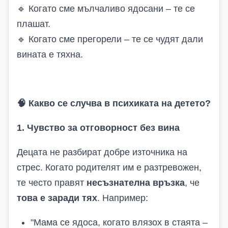
🔹
Когато сме мълчаливо ядосани – те се
плашат.
🔹
Когато сме прегорели – те се чудят дали
вината е тяхна.
🧠
Какво се случва в психиката на детето?
1. Чувство за отговорност без вина
Децата не разбират добре източника на
стрес. Когато родителят им е разтревожен,
те често правят
несъзнателна връзка
, че
това е заради тях
. Например:
"Мама се ядоса, когато влязох в стаята –