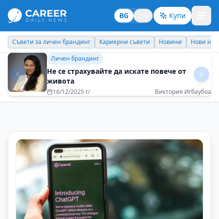
BG
EN
Купи
Кариерни съвети
Новини
Нови назначения
Днес празнува
Кариерни съвети
Да оставиш следа – не само в успехите, а и в
сърцата на хората
10/11/2025 г/
Зоя Паунова