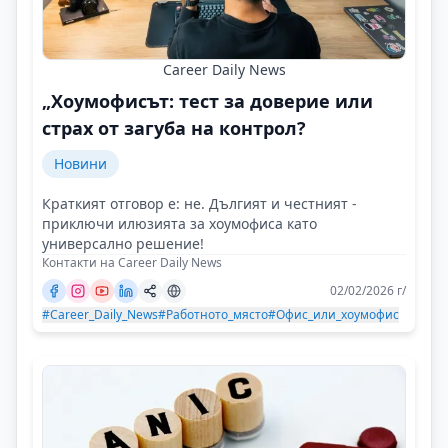
Career Daily News
„Хоумофисът: тест за доверие или
страх от загуба на контрол?
Новини
Краткият отговор е: не. Дългият и честният -
приключи илюзията за хоумофиса като
универсално решение!
Контакти на Career Daily News
02/02/2026 г/
#Career_Daily_News
#Работното_място
#Офис_или_хоумофис