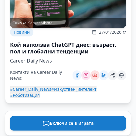
Снимка:
Sanket Mishra
Новини
27/01/2026 г/
Кой използва ChatGPT днес: възраст,
пол и глобални тенденции
Career Daily News
Контакти на Career Daily
News:
#Career_Daily_News
#Изкуствен_интелект
#Роботизация
Включи се в играта