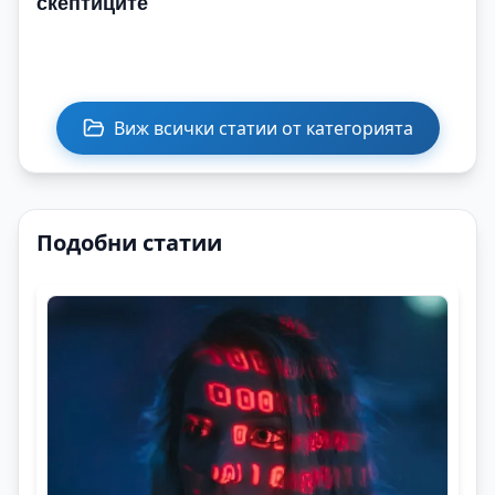
скептиците
Виж всички статии от категорията
Подобни статии