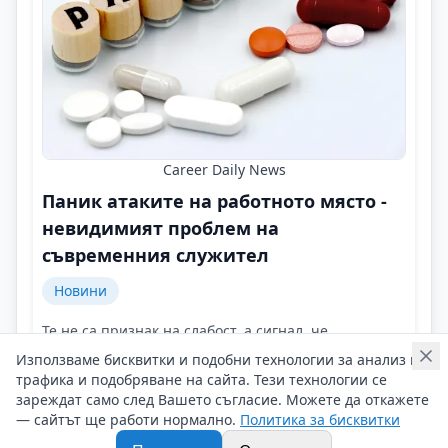
Career Daily News
Паник атаките на работното място -
невидимият проблем на
съвременния служител
Новини
Те не са признак на слабост, а сигнал, че
организмът е достигнал границата си!
Използваме бисквитки и подобни технологии за анализ на
Контакти на Career Daily News
трафика и подобряване на сайта. Тези технологии се
10/02/2026 г/
зареждат само след Вашето съгласие. Можете да откажете
— сайтът ще работи нормално.
Политика за бисквитки
#Career_Daily_News
#Работен_комфорт
#Паник_атаките