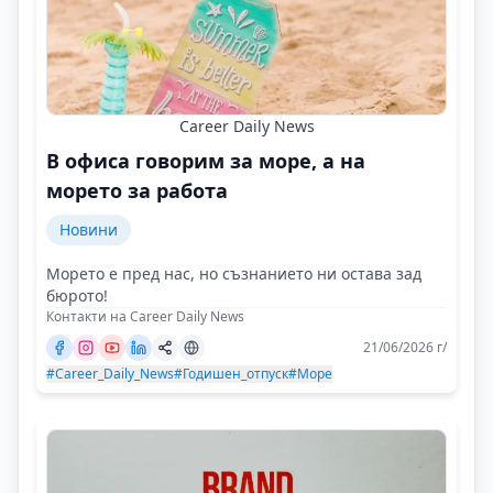
Career Daily News
В офиса говорим за море, а на
морето за работа
Новини
Морето е пред нас, но съзнанието ни остава зад
бюрото!
Контакти на Career Daily News
21/06/2026 г/
#Career_Daily_News
#Годишен_отпуск
#Море