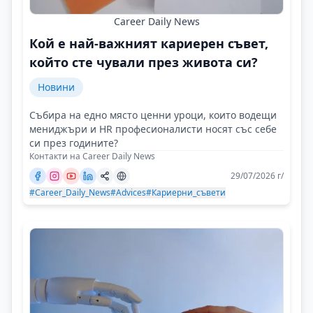
Career Daily News
Кой е най-важният кариерен съвет,
който сте чували през живота си?
Новини
Събира на едно място ценни уроци, които водещи
мениджъри и HR професионалисти носят със себе
си през годините?
Контакти на Career Daily News
29/07/2026 г/
#Career_Daily_News
#Advices
#Кариерни_съвети