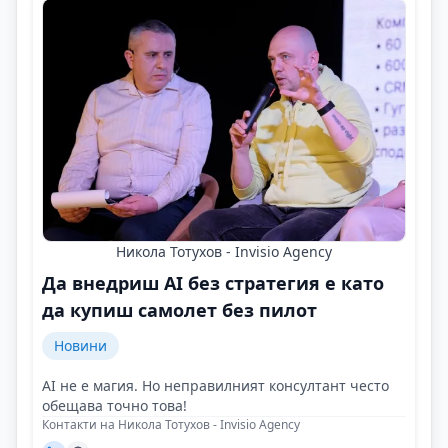
Никола Тотухов - Invisio Agency
Да внедриш AI без стратегия е като
да купиш самолет без пилот
Новини
AI не е магия. Но неправилният консултант често
обещава точно това!
Контакти на Никола Тотухов - Invisio Agency