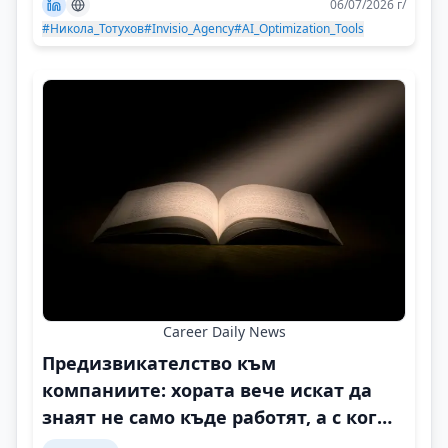
06/07/2026 г/
#Никола_Тотухов
#Invisio_Agency
#AI_Optimization_Tools
Career Daily News
Предизвикателство към
компаниите: хората вече искат да
знаят не само къде работят, а с кого
и защо