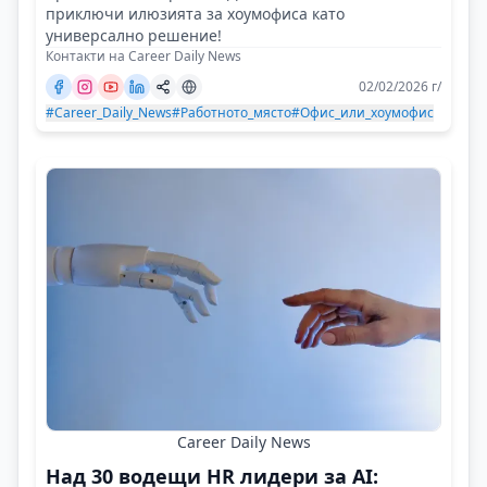
приключи илюзията за хоумофиса като
универсално решение!
Контакти на Career Daily News
02/02/2026 г/
#Career_Daily_News
#Работното_място
#Офис_или_хоумофис
Career Daily News
Над 30 водещи HR лидери за AI: