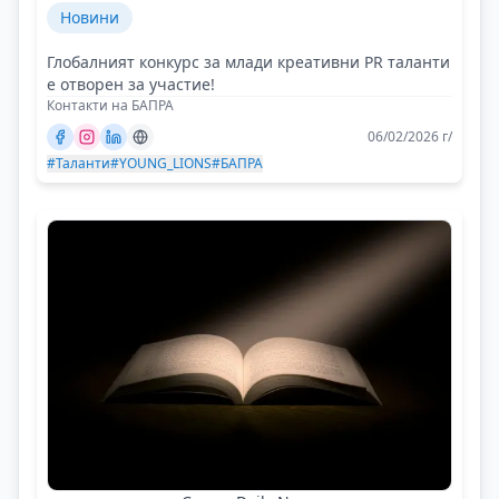
Новини
Глобалният конкурс за млади креативни PR таланти
е отворен за участие!
Контакти на БАПРА
06/02/2026 г/
#Таланти
#YOUNG_LIONS
#БАПРА