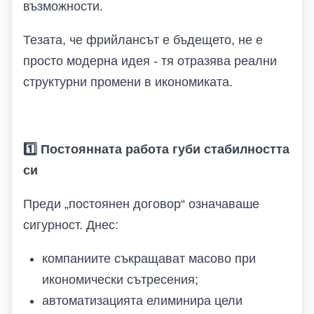
възможности.
Тезата, че
фрийлансът е бъдещето, не е
просто модерна идея - тя отразява реални
структурни промени в икономиката
.
1️
Постоянната работа губи стабилността
си
Преди „постоянен договор“ означаваше
сигурност. Днес:
компаниите съкращават масово при
икономически сътресения;
автоматизацията елиминира цели