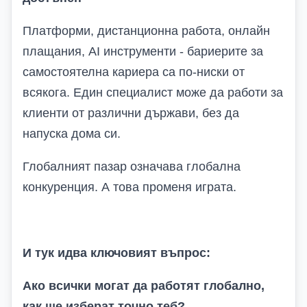
Платформи, дистанционна работа, онлайн
плащания, AI инструменти - бариерите за
самостоятелна кариера са по-ниски от
всякога. Един специалист може да работи за
клиенти от различни държави, без да
напуска дома си.
Глобалният пазар означава глобална
конкуренция. А това променя играта.
И тук идва ключовият въпрос:
Ако всички могат да работят глобално,
как ще изберат точно теб?