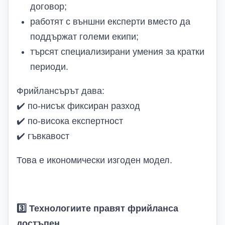
договор;
работят с външни експерти вместо да
поддържат големи екипи;
търсят специализирани умения за кратки
периоди.
Фрийлансърът дава:
✔️
по-нисък фиксиран разход
✔️
по-висока експертност
✔️
гъвкавост
Това е икономически изгоден модел.
3️
Технологиите правят фрийланса
достъпен