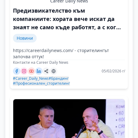
Career Daily News
Предизвикателство към
компаниите: хората вече искат да
знаят не само къде работят, а с кого
и защо
Новини
https://careerdailynews.com/ - сторителингът
започва оттук!
Контакти на Career Daily News
05/02/2026 г/
#Career_Daily_News
#Брандинг
#Професионален_сторителинг