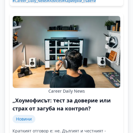
#Career_Daily_News
#Advices
#Кариерни_съвети
Career Daily News
„Хоумофисът: тест за доверие или
страх от загуба на контрол?
Новини
Краткият отговор е: не. Дългият и честният -