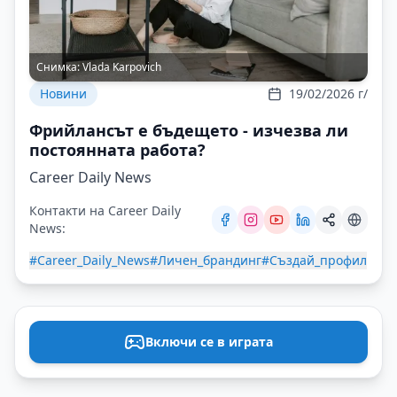
Снимка:
Vlada Karpovich
Новини
19/02/2026 г/
Фрийлансът е бъдещето - изчезва ли
постоянната работа?
Career Daily News
Контакти на Career Daily
News:
#Career_Daily_News
#Личен_брандинг
#Създай_профил
Включи се в играта