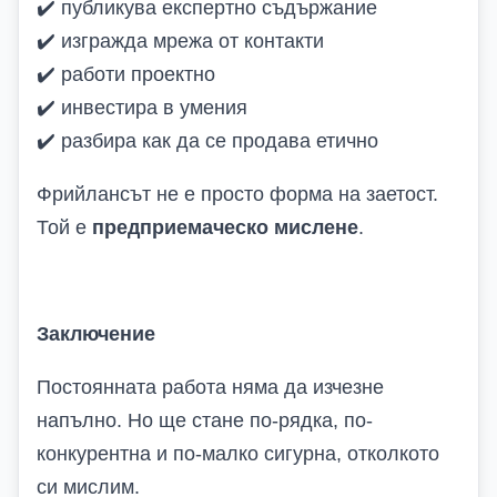
✔️
публикува експертно съдържание
✔️
изгражда мрежа от контакти
✔️
работи проектно
✔️
инвестира в умения
✔️
разбира как да се продава етично
Фрийлансът не е просто форма на заетост.
Той е
предприемаческо мислене
.
Заключение
Постоянната работа няма да изчезне
напълно. Но ще стане по-рядка, по-
конкурентна и по-малко сигурна, отколкото
си мислим.