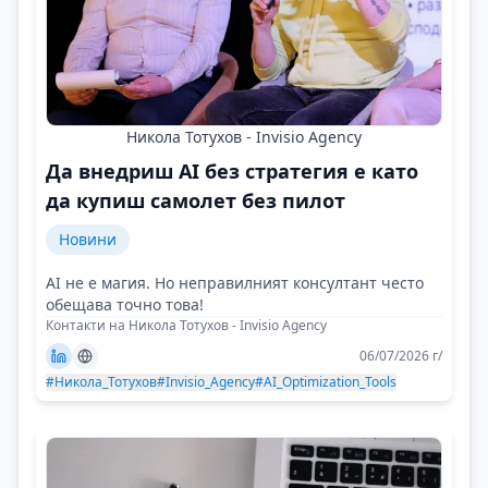
Никола Тотухов - Invisio Agency
Да внедриш AI без стратегия е като
да купиш самолет без пилот
Новини
AI не е магия. Но неправилният консултант често
обещава точно това!
Контакти на Никола Тотухов - Invisio Agency
06/07/2026 г/
#Никола_Тотухов
#Invisio_Agency
#AI_Optimization_Tools