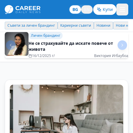
BG
EN
Купи
Кариерни съвети
Новини
Нови назначения
Днес празнува
Бизнес брандинг
Всяка задача трябва да се изпълнява със
100% отдаденост
08/05/2025 г/
Рени Миткова - EOS Matrix