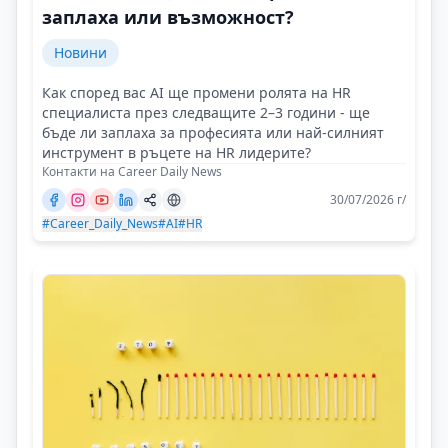
заплаха или възможност?
Новини
Как според вас AI ще промени ролята на HR
специалиста през следващите 2–3 години - ще
бъде ли заплаха за професията или най-силният
инструмент в ръцете на HR лидерите?
Контакти на Career Daily News
30/07/2026 г/
#Career_Daily_News
#AI
#HR