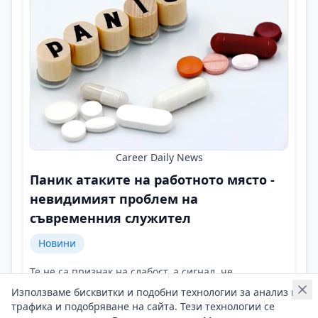
Career Daily News
Паник атаките на работното място -
невидимият проблем на
съвременния служител
Новини
Те не са признак на слабост, а сигнал, че
организмът е достигнал границата си!
Използваме бисквитки и подобни технологии за анализ на
Контакти на Career Daily News
трафика и подобряване на сайта. Тези технологии се