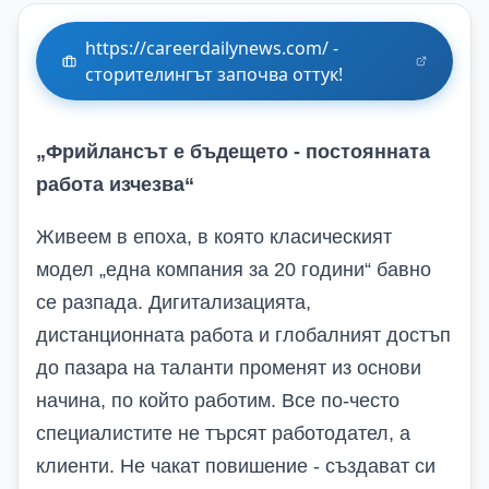
https://careerdailynews.com/ -
сторителингът започва оттук!
„Фрийлансът е бъдещето - постоянната
работа изчезва“
Живеем в епоха, в която класическият
модел „една компания за 20 години“ бавно
се разпада. Дигитализацията,
дистанционната работа и глобалният достъп
до пазара на таланти променят из основи
начина, по който работим. Все по-често
специалистите не търсят работодател, а
клиенти. Не чакат повишение - създават си