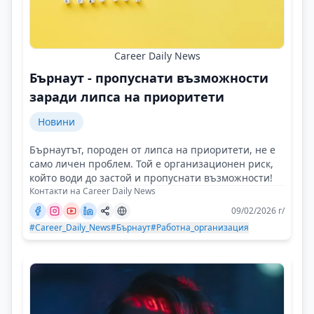
Career Daily News
Бърнаут - пропуснати възможности
заради липса на приоритети
Новини
Бърнаутът, породен от липса на приоритети, не е
само личен проблем. Той е организационен риск,
който води до застой и пропуснати възможности!
Контакти на Career Daily News
09/02/2026 г/
#Career_Daily_News
#Бърнаут
#Работна_организация