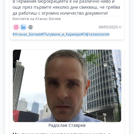
В Германия бюрокрацията е на различно ниво и
още през първите няколко дни свикваш, че трябва
да работиш с огромно количество документи!
Контакти на Атанас Богоев
09/05/2025 г/
#Атанас_Богоев
#Пътуване_и_Кариера
#Офталмология
Радослав Ставрев