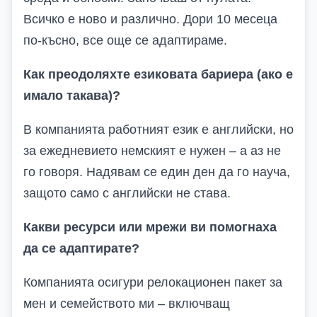
Всичко е ново и различно. Дори 10 месеца
по-късно, все още се адаптираме.
Как преодоляхте езиковата бариера (ако е
имало такава)?
В компанията работният език е английски, но
за ежедневието немският е нужен – а аз не
го говоря. Надявам се един ден да го науча,
защото само с английски не става.
Какви ресурси или мрежи ви помогнаха
да се адаптирате?
Компанията осигури релокационен пакет за
мен и семейството ми – включващ