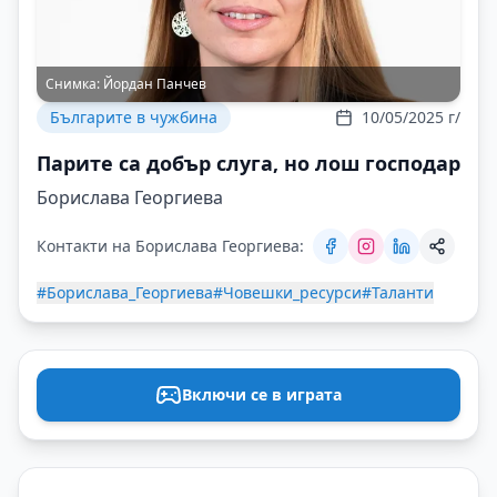
Снимка:
Йордан Панчев
Българите в чужбина
10/05/2025 г/
Парите са добър слуга, но лош господар
Борислава Георгиева
Контакти на Борислава Георгиева:
#Борислава_Георгиева
#Човешки_ресурси
#Таланти
Включи се в играта