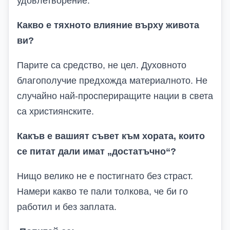
удовлетворение.
Какво е тяхното влияние върху живота
ви?
Парите са средство, не цел. Духовното
благополучие предхожда материалното. Не
случайно най-проспериращите нации в света
са християнските.
Какъв е вашият съвет към хората, които
се питат дали имат „достатъчно“?
Нищо велико не е постигнато без страст.
Намери какво те пали толкова, че би го
работил и без заплата.