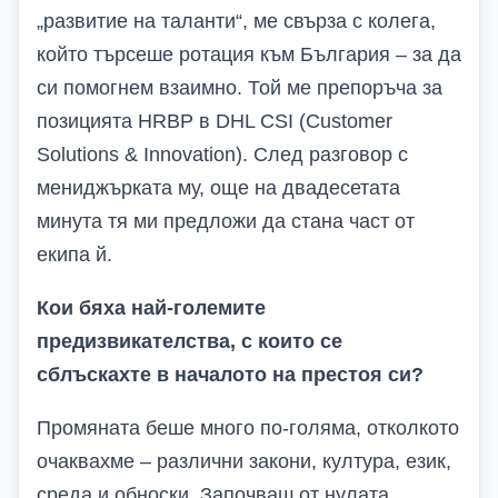
„развитие на таланти“, ме свърза с колега,
който търсеше ротация към България – за да
си помогнем взаимно. Той ме препоръча за
позицията HRBP в DHL CSI (Customer
Solutions & Innovation). След разговор с
мениджърката му, още на двадесетата
минута тя ми предложи да стана част от
екипа й.
Кои бяха най-големите
предизвикателства, с които се
сблъскахте в началото на престоя си?
Промяната беше много по-голяма, отколкото
очаквахме – различни закони, култура, език,
среда и обноски. Започваш от нулата.