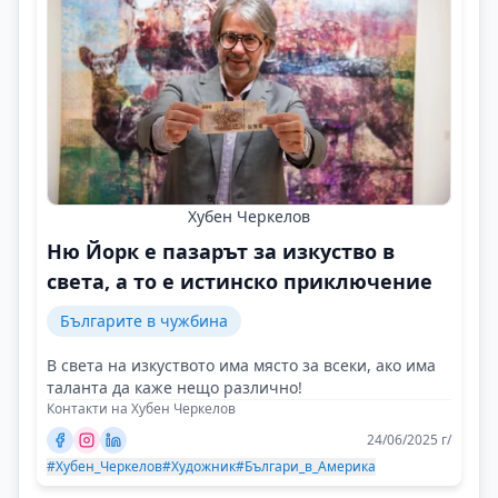
Хубен Черкелов
Ню Йорк е пазарът за изкуство в
света, а то е истинско приключение
Българите в чужбина
В света на изкуството има място за всеки, ако има
таланта да каже нещо различно!
Контакти на Хубен Черкелов
24/06/2025 г/
#Хубен_Черкелов
#Художник
#Българи_в_Америка