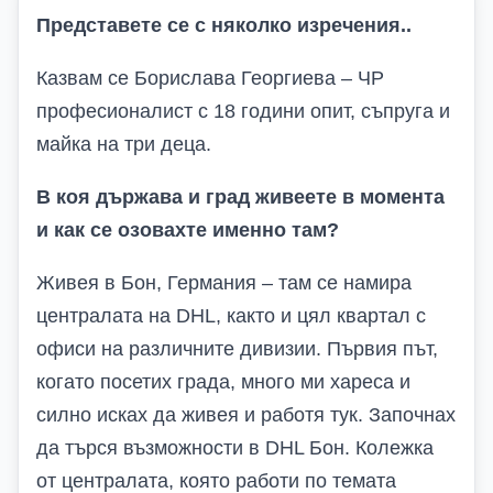
Представете се с няколко изречения
..
Казвам се Борислава Георгиева – ЧР
професионалист с 18 години опит, съпруга и
майка на три деца.
В коя държава и град живеете в момента
и как се озовахте именно там?
Живея в Бон, Германия – там се намира
централата на DHL, както и цял квартал с
офиси на различните дивизии. Първия път,
когато посетих града, много ми хареса и
силно исках да живея и работя тук. Започнах
да търся възможности в DHL Бон. Колежка
от централата, която работи по темата