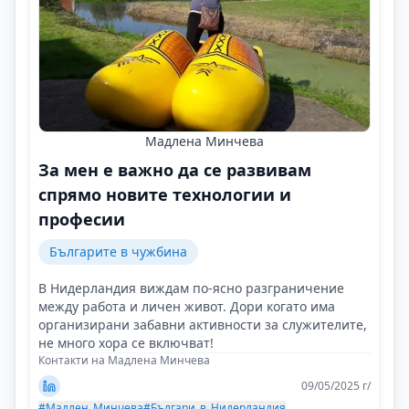
Мадлена Минчева
За мен е важно да се развивам
спрямо новите технологии и
професии
Българите в чужбина
В Нидерландия виждам по-ясно разграничение
между работа и личен живот. Дори когато има
организирани забавни активности за служителите,
не много хора се включват!
Контакти на Мадлена Минчева
09/05/2025 г/
#Мадлен_Минчева
#Българи_в_Нидерландия