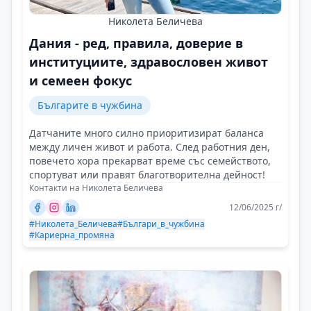
Николета Беличева
Дания - ред, правила, доверие в
институциите, здравословен живот
и семеен фокус
Българите в чужбина
Датчаните много силно приоритизират баланса
между личен живот и работа. След работния ден,
повечето хора прекарват време със семейството,
спортуват или правят благотворителна дейност!
Контакти на Николета Беличева
12/06/2025 г/
#Николета_Беличева
#Българи_в_чужбина
#Кариерна_промяна