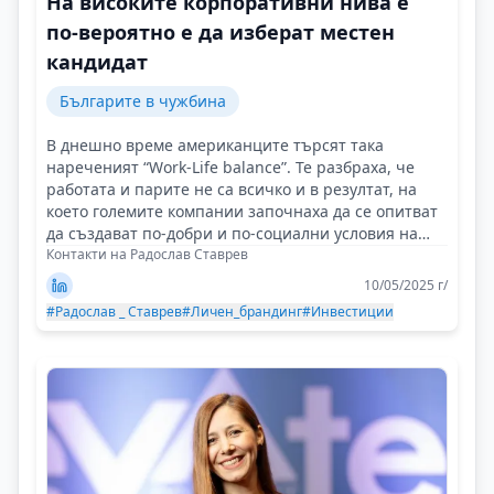
На високите корпоративни нива е
по-вероятно е да изберат местен
кандидат
Българите в чужбина
В днешно време американците търсят така
нареченият “Work-Life balance”. Те разбраха, че
работата и парите не са всичко и в резултат, на
което големите компании започнаха да се опитват
да създават по-добри и по-социални условия на
труд!
Контакти на Радослав Ставрев
10/05/2025 г/
#Радослав _ Ставрев
#Личен_брандинг
#Инвестиции