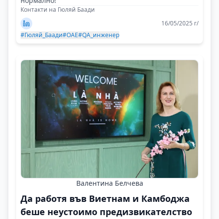
нормално!
Контакти на Гюляй Баади
16/05/2025 г/
#Гюляй_Баади
#OAE
#QA_инженер
Валентина Белчева
Да работя във Виетнам и Камбоджа
беше неустоимо предизвикателство