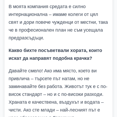
В моята компания средата е силно
интернационална – имаме колеги от цял
свят и дори повече чужденци от местни, така
че в професионален план не съм усещала
предразсъдъци.
Какво бихте посъветвали хората, които
искат да направят подобна крачка?
Давайте смело! Ако има място, което ви
привлича – търсете път натам, но не
заминавайте без работа. Животът тук е с по-
висок стандарт – но и с по-високи разходи.
Храната е качествена, въздухът и водата –
чисти. Ако сте млади – най-лесният път е