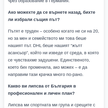
чрез образование в Германия.
Ако можехте да се върнете назад, бихте
ли избрали същия път?
Пътят е труден – особено когато не си на 20,
но за мен и семейството ми това беше
нашият път. DHL беше нашият “жълт
асансьор”, който ни изведе от среда, в която
се чувствахме задушени. Единственото,
което бих променила, ако можех – е да
направим тази крачка много по-рано.
Какво ви липсва от България в
професионален и личен план?
Липсва ми спортната ми група и срещите с