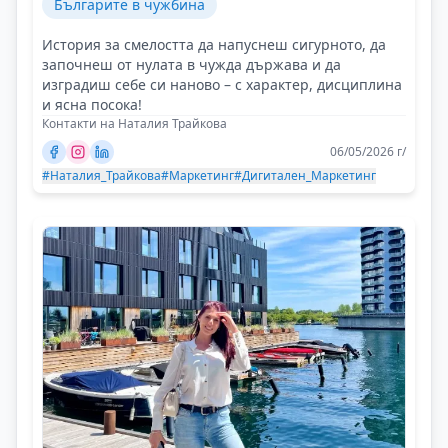
Българите в чужбина
История за смелостта да напуснеш сигурното, да
започнеш от нулата в чужда държава и да
изградиш себе си наново – с характер, дисциплина
и ясна посока!
Контакти на Наталия Трайкова
06/05/2026 г/
#Наталия_Трайкова
#Маркетинг
#Дигитален_Маркетинг