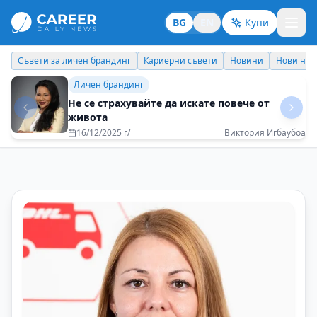
BG
EN
Купи
Кариерни съвети
Новини
Нови назначения
Днес празнува
Кариерни съвети
Успехът не е лична декларация, а
колективно признание
11/12/2025 г/
Маню Моравенов