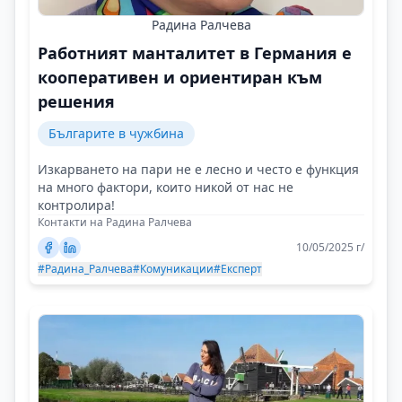
Радина Ралчева
Работният манталитет в Германия е
кооперативен и ориентиран към
решения
Българите в чужбина
Изкарването на пари не е лесно и често е функция
на много фактори, които никой от нас не
контролира!
Контакти на Радина Ралчева
10/05/2025 г/
#Радина_Ралчева
#Комуникации
#Експерт