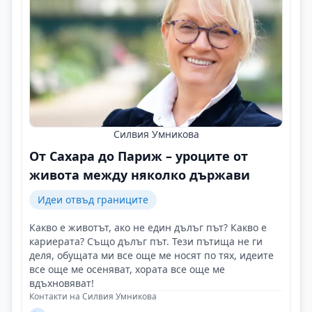
Силвия Умникова
От Сахара до Париж – уроците от
живота между няколко държави
Идеи отвъд границите
Какво е животът, ако не един дълъг път? Какво е
кариерата? Също дълъг път. Тези пътища не ги
деля, обущата ми все още ме носят по тях, идеите
все още ме осеняват, хората все още ме
вдъхновяват!
Контакти на Силвия Умникова