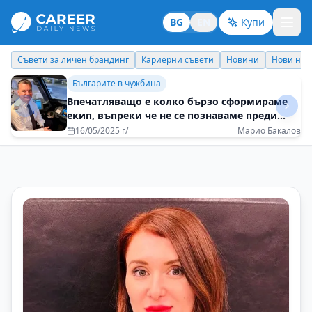
BG
EN
Купи
Кариерни съвети
Новини
Нови назначения
Днес празнува
Кариерни съвети
Интелектуалното любопитство е двигателят
на смислената кариера
23/07/2025 г/
Георги Момеков