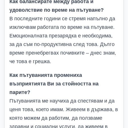
Как балансирате между работа и
удоволствие по време на пътуване?
В последните години се стремя напълно да
изключвам работата по време на пътуване.
Емоционалната презарядка е необходима,
за да съм по-продуктивна след това. Дълго
време пренебрегвах почивките – днес знам,
че това е грешка.
Как пътуванията промениха
възприятията Ви за стойността на
парите?
Пътуванията ме научиха да спестявам и да
ценя това, което имам. Живеем в държава, в
която можем да работим, да ползваме
здравни и социални услуги, да живеем в