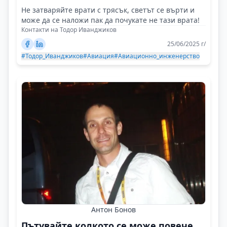
Не затваряйте врати с трясък, светът се върти и
може да се наложи пак да почукате не тази врата!
Контакти на Тодор Иванджиков
25/06/2025 г/
#Тодор_Иванджиков
#Авиация
#Авиационно_инженерство
Антон Бонов
Пътувайте колкото се може повече,