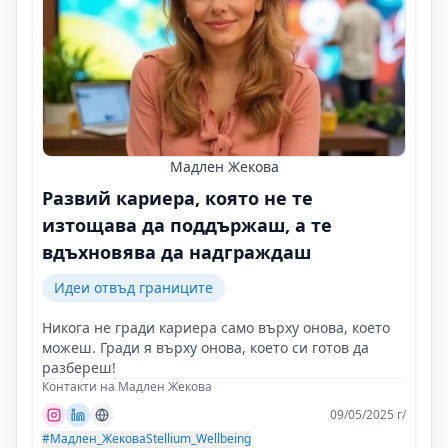
Мадлен Жекова
Развий кариера, която не те
изтощава да поддържаш, а те
вдъхновява да надграждаш
Идеи отвъд границите
Никога не гради кариера само върху онова, което
можеш. Гради я върху онова, което си готов да
разбереш!
Контакти на Мадлен Жекова
09/05/2025 г/
#Мадлен_Жекова
Stellium_Wellbeing