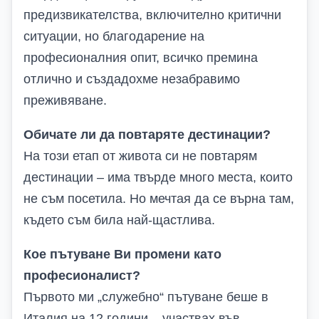
предизвикателства, включително критични
ситуации, но благодарение на
професионалния опит, всичко премина
отлично и създадохме незабравимо
преживяване.
Обичате ли да повтаряте дестинации?
На този етап от живота си не повтарям
дестинации – има твърде много места, които
не съм посетила. Но мечтая да се върна там,
където съм била най-щастлива.
Кое пътуване Ви промени като
професионалист?
Първото ми „служебно“ пътуване беше в
Италия на 12 години – участвах във