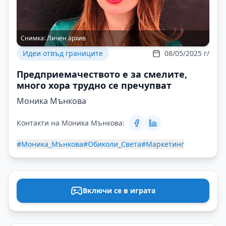
Снимка:
Личен архив
Идеи отвъд границите
08/05/2025 г/
Предприемачеството е за смелите,
много хора трудно се пречупват
Моника Мънкова
Контакти на Моника Мънкова:
#Моника_Мънкова
#Обиколи_Света
#Маркетинг
Включи се в играта