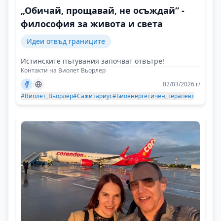
„Обичай, прощавай, не осъждай“ -
философия за живота и света
Идеи отвъд границите
Истинските пътувания започват отвътре!
Контакти на Виолет Вьорлер
02/03/2026 г/
#Виолет_Вьорлер
#Сажитариус
#Биоенергетичен_терапевт