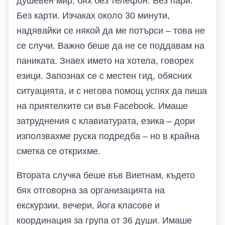
душевен мир, бях без телефон. Без пари.
Без карти. Изчаках около 30 минути,
надявайки се някой да ме потърси – това не
се случи. Важно беше да не се поддавам на
паниката. Знаех името на хотела, говорех
езици. Запознах се с местен гид, обясних
ситуацията, и с негова помощ успях да пиша
на приятелките си във Facebook. Имаше
затруднения с клавиатурата, езика – дори
използвахме руска подредба – но в крайна
сметка се открихме.
Втората случка беше във Виетнам, където
бях отговорна за организацията на
екскурзии, вечери, йога класове и
координация за група от 36 души. Имаше