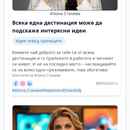
Илона Станева
Всяка една дестинация може да
подскаже интересни идеи
Идеи отвъд границите
Вземете най-доброто за себе си от всяка
дестинация и го приложете в работата и личният
си живот. И не на последно място – наслаждавайте
се на всяко едно преживавяне, това обогатява!
Контакти на Илона Станева
08/05/2025 г/
#Илона_Станева
#Маркетинг
#Smartlady