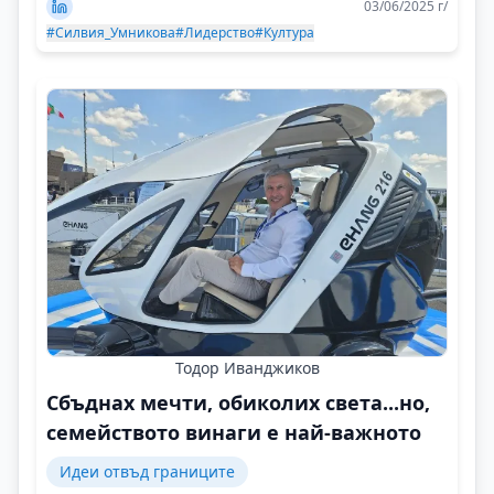
03/06/2025 г/
#Силвия_Умникова
#Лидерство
#Култура
Тодор Иванджиков
Сбъднах мечти, обиколих света...но,
семейството винаги е най-важното
Идеи отвъд границите