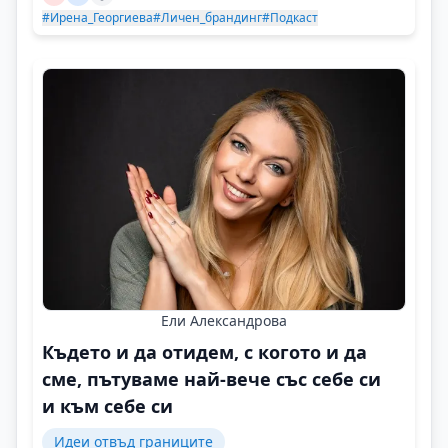
#Ирена_Георгиева
#Личен_брандинг
#Подкаст
Ели Александрова
Където и да отидем, с когото и да
сме, пътуваме най-вече със себе си
и към себе си
Идеи отвъд границите