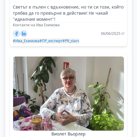
Светът е пълен с вдъхновение, но ти си този, който
трябва да го превърне в действие! Не чакай
"идеалния момент"!
Контакти на Ива Екимова
06/06/2025 г/
#Ива_Екимова
#ПР_експерт
#PR_stars
Виолет Вьорлер