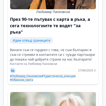
Любомир Панковски
През 90-те пътувах с карта в ръка, а
сега технологиите те водят "за
ръка"
Идеи отвъд границите
Винаги съм се гордеел с това, че съм българин и
съм се стремял в контактите си с чужди партньори
да покажа най-добрите страни на нас българите!
Контакти на Любомир Панковски
27/06/2025 г/
#Любомир_Панковски
#Туристическа_агенция
#Обиколи_света