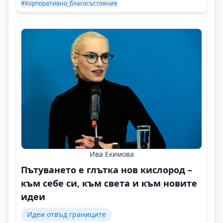
#Корпоративно_благосъстояние
Ива Екимова
Пътуването е глътка нов кислород –
към себе си, към света и към новите
идеи
Идеи отвъд границите