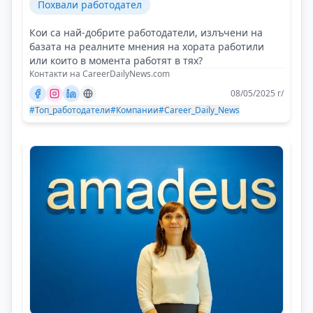
Похвали работодател
Кои са най-добрите работодатели, излъчени на
базата на реалните мнения на хората работили
или които в момента работят в тях?
Контакти на CareerDailyNews.com
08/05/2025 г/
#Топ_работодатели
#Компании
#Career_Daily_News