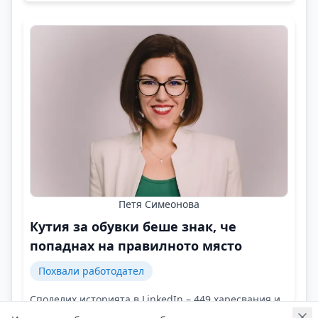
Петя Симеонова
Кутия за обувки беше знак, че
попаднах на правилното място
Похвали работодател
Споделих историята в LinkedIn – 449 харесвания и
над 30 коментара, в които хората „аплодираха“!