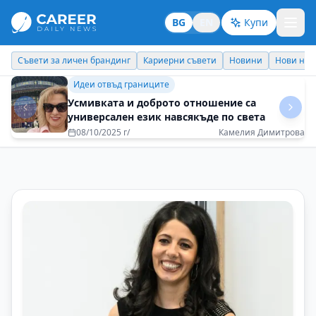
BG
EN
Купи
Съвети за личен брандинг
Кариерни съвети
Новини
Нови наз
Идеи отвъд границите
Усмивката и доброто отношение са
универсален език навсякъде по света
08/10/2025 г/
Камелия Димитрова