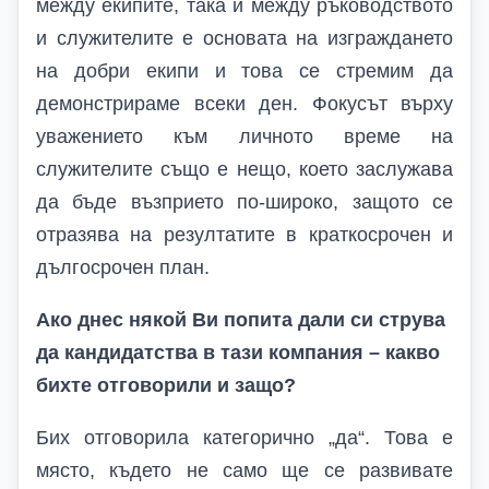
между екипите, така и между ръководството
и служителите е основата на изграждането
на добри екипи и това се стремим да
демонстрираме всеки ден. Фокусът върху
уважението към личното време на
служителите също е нещо, което заслужава
да бъде възприето по-широко, защото се
отразява на резултатите в краткосрочен и
дългосрочен план.
Ако днес някой Ви попита дали си струва
да кандидатства в тази компания – какво
бихте отговорили и защо?
Бих отговорила категорично „да“. Това е
място, където не само ще се развивате