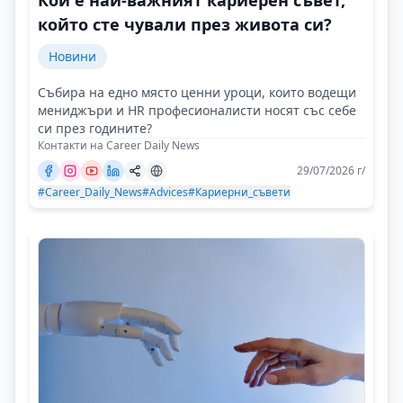
Кой е най-важният кариерен съвет,
който сте чували през живота си?
Новини
Събира на едно място ценни уроци, които водещи
мениджъри и HR професионалисти носят със себе
си през годините?
Контакти на Career Daily News
29/07/2026 г/
#Career_Daily_News
#Advices
#Кариерни_съвети