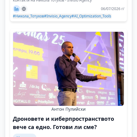
Контакти на Никола Тотухов - Invisio Agency
06/07/2026 г/
#Никола_Тотухов
#Invisio_Agency
#AI_Optimization_Tools
Антон Пулийски
Дроновете и киберпространството
вече са едно. Готови ли сме?