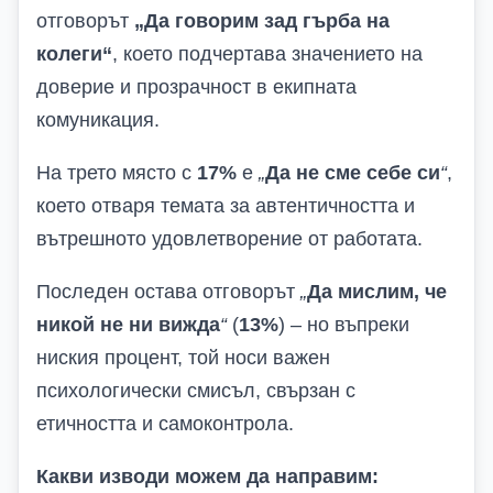
отговорът
„Да говорим зад гърба на
колеги“
, което подчертава значението на
доверие и прозрачност в екипната
комуникация.
На трето място с
17%
е
„
Да не сме себе си
“
,
което отваря темата за автентичността и
вътрешното удовлетворение от работата.
Последен остава отговорът
„
Да мислим, че
никой не ни вижда
“
(
13%
) – но въпреки
ниския процент, той носи важен
психологически смисъл, свързан с
етичността и самоконтрола.
Какви изводи можем да направим: