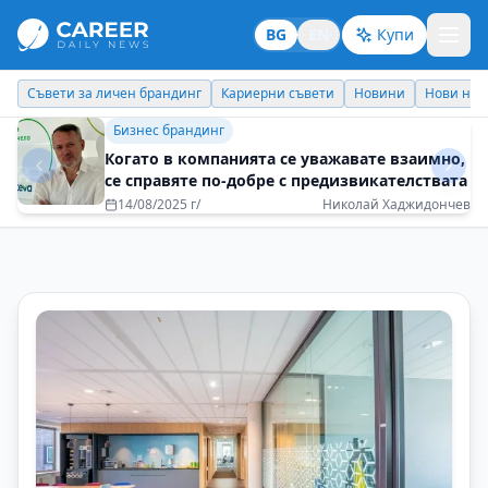
BG
EN
Купи
Кариерни съвети
Новини
Нови назначения
Днес празнува
Идеи отвъд границите
Не се страхувайте от „различното“
09/05/2025 г/
Елена Дречева