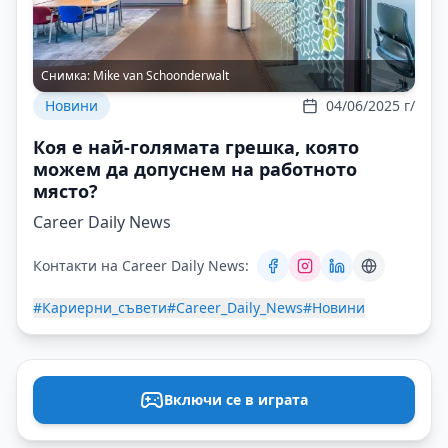
Снимка:
Mike van Schoonderwalt
Новини
04/06/2025 г/
Коя е най-голямата грешка, която
можем да допуснем на работното
място?
Career Daily News
Контакти на Career Daily News:
#Кариерни_съвети
#Career_Daily_News
#Новини
Включи се в играта