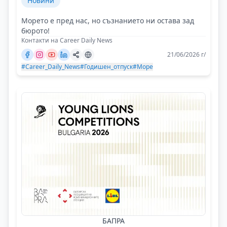
Новини
Морето е пред нас, но съзнанието ни остава зад
бюрото!
Контакти на Career Daily News
21/06/2026 г/
#Career_Daily_News
#Годишен_отпуск
#Море
БАПРА