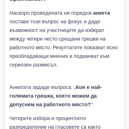
Наскоро проведена
та ни поредна
анкета
постави този въпрос на фокус и даде
възможност на участниците да изберат
между четири често срещани грешки на
работното място. Резултатите показват ясно
преобладаващи мнения и подканват към
сериозен размисъл.
Анкетата зададе въпроса:
„
Коя е най-
голямата грешка, която можем да
допуснем на работното място
?
“
Четирите избора и процентното
разпределение на гласовете са както