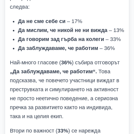
следва:
Да не сме себе си
– 17%
Да мислим, че никой не ни вижда
– 13%
Да говорим зад гърба на колеги
– 33%
Да заблуждаваме, че работим
– 36%
Най-много гласове (
36%
) събира отговорът
„Да заблуждаваме, че работим“.
Това
подсказва, че повечето участници виждат в
преструвката и симулирането на активност
не просто неетично поведение, а сериозна
пречка за развитието както на индивида,
така и на целия екип.
Втори по важност (
33%
) се нарежда