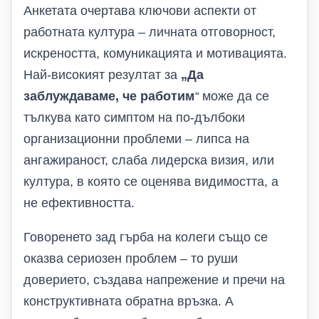
Анкетата очертава ключови аспекти от
работната култура – личната отговорност,
искреността, комуникацията и мотивацията.
Най-високият резултат за
„Да
заблуждаваме, че работим
“
може да се
тълкува като симптом на по-дълбоки
организационни проблеми – липса на
ангажираност, слаба лидерска визия, или
култура, в която се оценява видимостта, а
не ефективността.
Говоренето зад гърба на колеги също се
оказва сериозен проблем – то руши
доверието, създава напрежение и пречи на
конструктивната обратна връзка. А