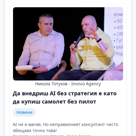
Никола Тотухов - Invisio Agency
Да внедриш AI без стратегия е като
да купиш самолет без пилот
Новини
AI не е магия. Но неправилният консултант често
обещава точно това!