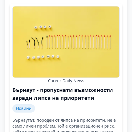
Career Daily News
Бърнаут - пропуснати възможности
заради липса на приоритети
Новини
Бърнаутът, породен от липса на приоритети, не е
само личен проблем. Той е организационен риск,
който води до застой и пропуснати възможности!