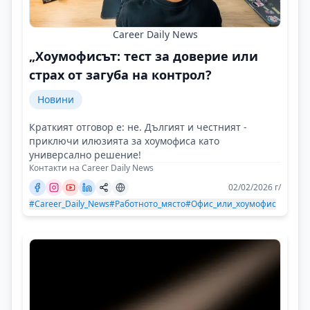
Career Daily News
„Хоумофисът: тест за доверие или
страх от загуба на контрол?
Новини
Краткият отговор е: не. Дългият и честният -
приключи илюзията за хоумофиса като
универсално решение!
Контакти на Career Daily News
02/02/2026 г/
#Career_Daily_News
#Работното_място
#Офис_или_хоумофис