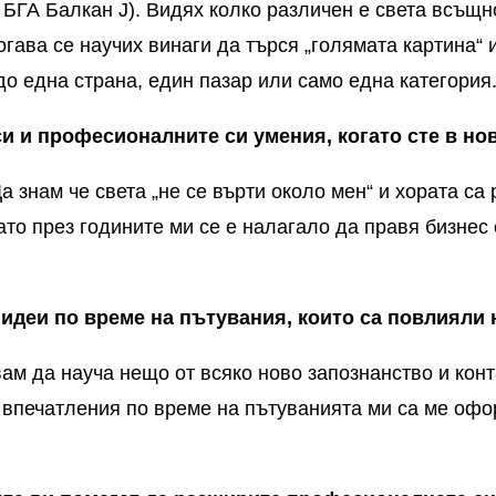
а БГА Балкан
J
). Видях колко различен е света всъщн
огава се научих винаги да търся „голямата картина“ 
до една страна, един пазар или само една категория
си и професионалните си умения, когато сте в но
 знам че света „не се върти около мен“ и хората са
ато през годините ми се е налагало да правя бизнес 
 идеи по време на пътувания, които са повлияли
ам да науча нещо от всяко ново запознанство и конт
 впечатления по време на пътуванията ми са ме офо