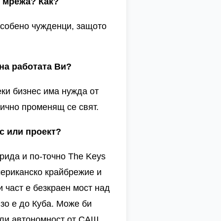
и мрежа? Как?
особено чужденци, защото
 на работата
В
и?
еки бизнес има нужда от
ично променящ се свят.
с или проект?
рида и по-точно
The Keys
американско крайбрежие и
 част е безкраен мост над
изо е до Куба. Може би
вили автономност от САЩ,