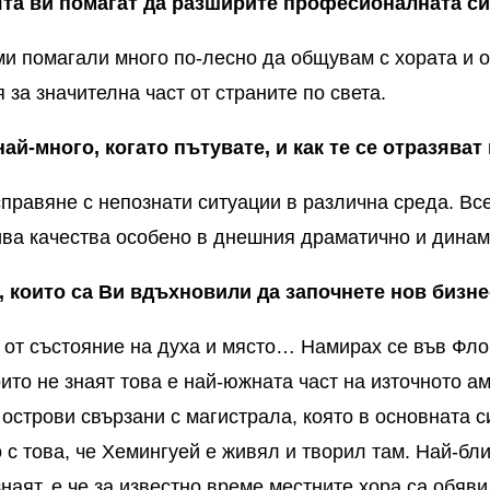
ята ви помагат да разширите професионалната с
и помагали много по-лесно да общувам с хората и 
 за значителна част от страните по света.
ай-много, когато пътувате, и как те се отразяват
правяне с непознати ситуации в различна среда. Вс
ива качества особено в днешния драматично и динам
, които са
В
и вдъхновили да започнете нов бизне
 от състояние на духа и място… Намирах се във
Фло
които не знаят това е най-южната част на източното 
острови свързани с магистрала, която в основната си
 с това, че Хемингуей е живял и творил там. Най-бл
знаят, е че за известно време местните хора са обя