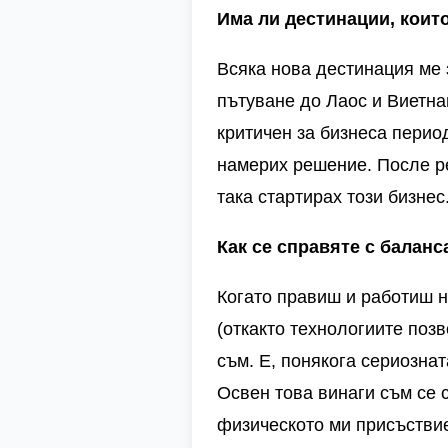
Има ли дестинации, които
Всяка нова дестинация ме 
пътуване до Лаос и Виетна
критичен за бизнеса перио
намерих решение. После реш
така стартирах този бизнес
Как се справяте с баланс
Когато правиш и работиш н
(откакто технологиите позв
съм. Е, понякога сериозна
Освен това винаги съм се 
физическото ми присъствие