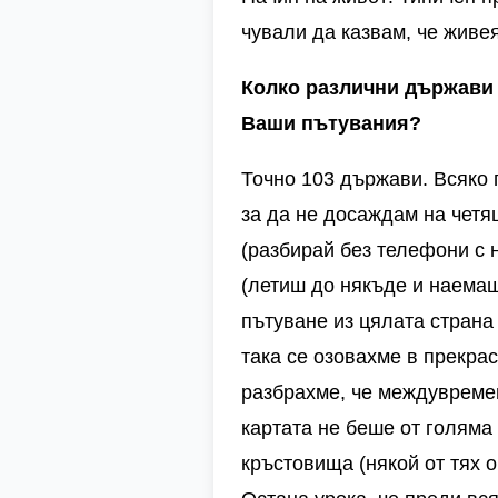
чували да казвам, че живея
Колко различни държави 
Ваши пътувания?
Точно 103 държави. Всяко 
за да не досаждам на четя
(разбирай без телефони с 
(летиш до някъде и наема
пътуване из цялата страна 
така се озовахме в прекра
разбрахме, че междувремен
картата не беше от голяма
кръстовища (някой от тях 