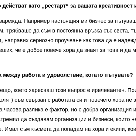
 действат като „рестарт“ за вашата креативност
зарежда. Например настоящия ми бизнес за пътуващ
м. Трябваше да съм в постоянна връзка със света, т
д, направих сериозно проучване как това да е надеж
их, че е добре повече хора да знаят за това и да м
.
а между работа и удоволствие, когато пътувате?
ещо, което харесваш този въпрос е ирелевантен. Пр
олят) съм свързан с работата си и повечето хора не 
та часова разлика е фактор, но с добра организация 
стремял да създавам организации и бизнеси, които н
. Имал съм късмета да попадам на хора и екипи, кои