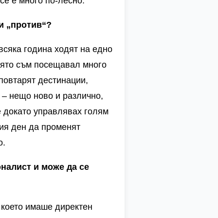
се е много по-лесно.
и „против“?
всяка година ходят на едно
която съм посещавал много
повтарят дестинации,
 – нещо ново и различно,
е докато управлявах голям
ия ден да променят
о.
налист и може да се
 което имаше директен