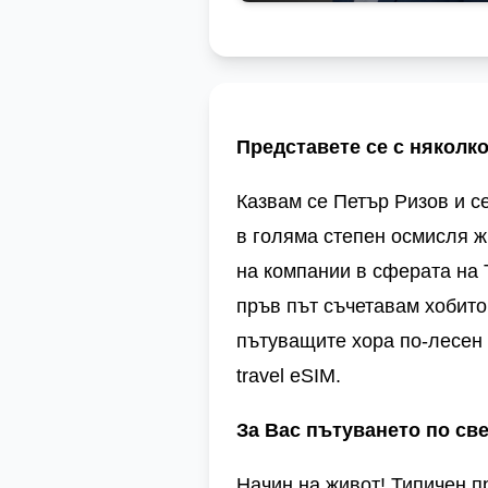
Представете се с няколко
Казвам се Петър Ризов и с
в голяма степен осмисля ж
на компании в сферата на
пръв път съчетавам хобито
пътуващите хора по-лесен 
travel eSIM
.
За Вас пътуването по све
Начин на живот! Типичен п