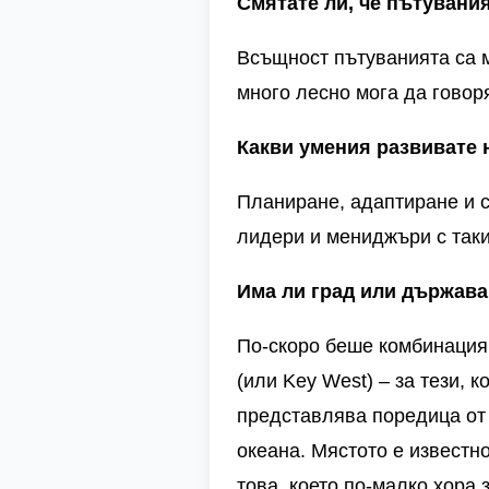
Смятате ли, че пътувани
Всъщност пътуванията са м
много лесно мога да говоря
Какви умения развивате н
Планиране, адаптиране и с
лидери и мениджъри с так
Има ли град или държава
По-скоро беше комбинация
(или
Key West) –
за тези, 
представлява поредица от 
океана. Мястото е известно
това, което по-малко хора 