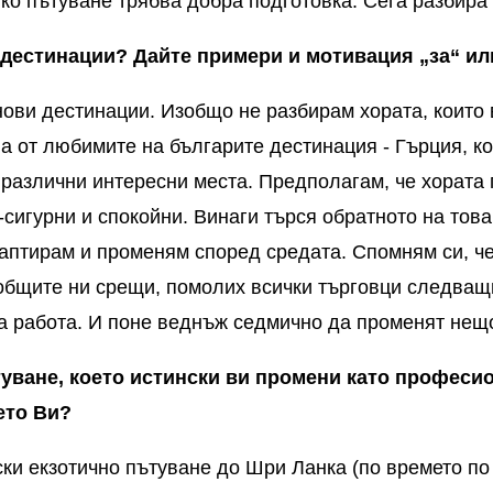
яко пътуване трябва добра подготовка. Сега разбира 
 дестинации? Дайте примери и мотивация „за“ ил
ови дестинации. Изобщо не разбирам хората, които 
на от любимите на българите дестинация - Гърция, 
 различни интересни места. Предполагам, че хората 
-сигурни и спокойни. Винаги
търся обратното на това
даптирам и променям според средата. Спомням си, ч
 общите ни срещи, помолих всички търговци следващ
а работа. И поне веднъж седмично да променят нещ
уване, което истински ви промени като професио
ето Ви?
ки екзотично пътуване до Шри Ланка (по времето по