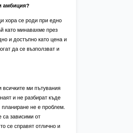
 и амбиция?
и хора се роди при едно
ъй като минавахме през
дно и достъпно като цена и
огат да се възползват и
и всичките ми пътувания
знаят и не разбират къде
и планиране не е проблем.
е са зависими от
то се справят отлично и