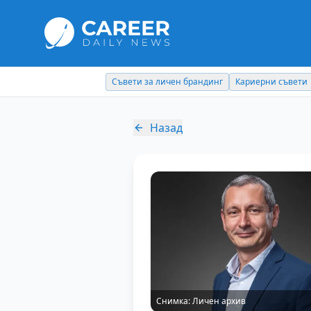
Съвети за личен брандинг
Кариерни съвети
Назад
Снимка:
Личен архив