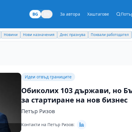
BG
EN
За автора
Хаштагове
Потъ
Новини
Нови назначения
Днес празнува
Похвали работодател
Идеи отвъд границите
Обиколих 103 държави, но Бъ
за стартиране на нов бизнес
Петър Ризов
Контакти на Петър Ризов: