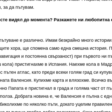
, за да пътувам.
сте видял до момента? Разкажете ни любопитна с
пътуване е различно. Имам безкрайно много истории,
щите хора, ще спомена само една смешна история. 
навигация и постоянна свързаност) при първото ни п
ш кола) пристигнахме в Испания. Наехме кола в Мад
с пътен атлас, като преди всеки голям град си купув
сната Валенсия. Купихме карта и влязохме. Всичко в
но Папата е пристигнал в града и голяма част от п
 полза. Добрата новина е, че Валенсия е пълна с ед
обиколихме по няколко пъти, докато уцелим правилен