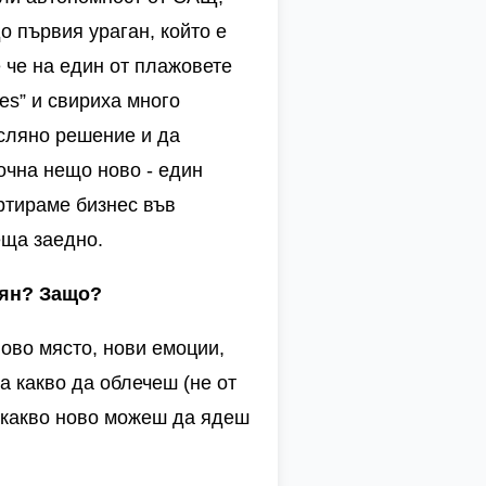
о първия ураган, който е
 че на един от плажовете
res”
и свириха много
сляно решение и да
очна нещо ново - един
ртираме бизнес във
еща заедно.
еян? Защо?
Ново място, нови емоции,
а какво да облечеш (не от
а какво ново можеш да ядеш