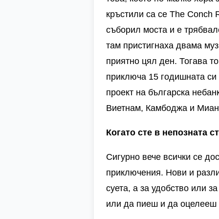
кръстили са се
The Conch R
съборил моста и е трябвал
там пристигнаха двама музи
приятно цял ден. Тогава
то
приключа 15 годишната си 
проект на българска небан
Виетнам, Камбоджа и Мианм
Когато сте в непозната с
Сигурно вече всички се до
приключения. Нови и разли
суета, а за удобство или 
или да пиеш и да оцелееш