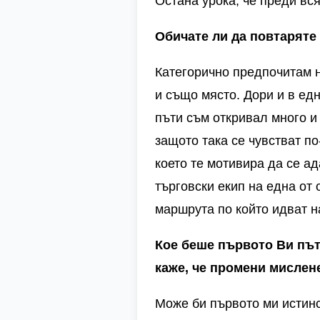
Остана урока, че преди вс
Обичате ли да повтаряте
Категорично предпочитам н
и също място. Дори и в ед
пъти съм откривал много и
защото така се чувстват по
което те мотивира да се а
търговски екип на една от
маршрута по който идват н
Кое беше първото Ви път
каже, че промени мислен
Може би първото ми истинс