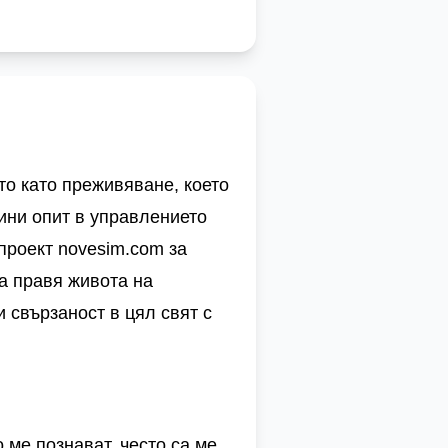
то като преживяване, което
ини опит в управлението
 проект
novesim.com
за
да правя живота на
 свързаност в цял свят с
о ме познават, често са ме