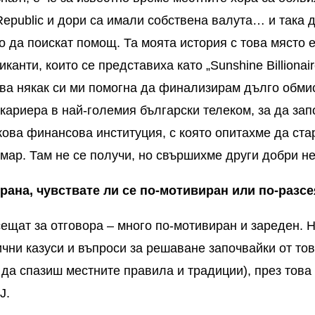
epublic
и дори са имали собствена валута… и така д
о да поискат помощ. Та моята история с това място е
канти, които се представиха като „
Sunshine Billionai
ва някак си ми помогна да финализирам дълго обми
кариера в най-големия български телеком, за да зап
кова финансова институция, с която опитахме да ста
ар. Там не се получи, но свършихме други добри н
трана, чувствате ли се по-мотивиран или по-разс
сещат за отговора – много по-мотивиран и зареден. 
чни казуси и въпроси за решаване започвайки от тов
за да спазиш местните правила и традиции), през тов
J
.