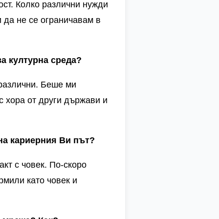
ост. Колко различни нужди
и да не се ограничавам в
.
ва културна среда?
 различни. Беше ми
с хора от други държави и
 на кариерния
В
и път?
акт с човек. По-скоро
рмили като човек и