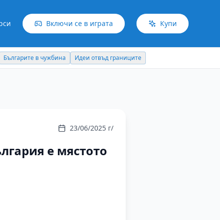
рси
Включи се в играта
Купи
Българите в чужбина
Идеи отвъд границите
23/06/2025 г/
лгария е мястото