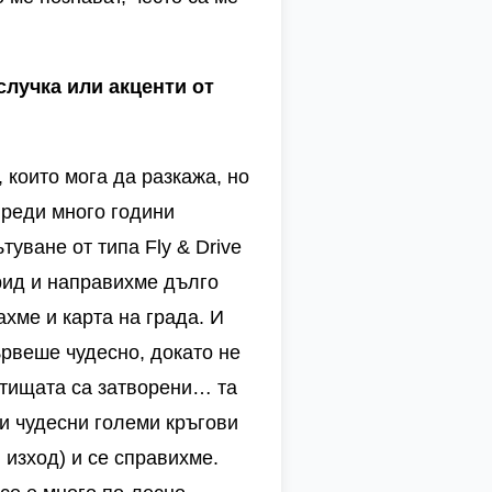
лучка или акценти от
 които мога да разкажа, но
Преди много години
ътуване от типа
Fly & Drive
рид и направихме дълго
ахме и карта на града. И
ървеше чудесно, докато не
ътищата са затворени… та
ни чудесни големи кръгови
 изход) и се справихме.