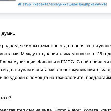
#Петър_Ризов
#Телекомуникации
#Предприемачите
 думи..
е радвам, че имам възможност да говоря за пътуване
ивота ми. Между пътуванията имам повече от 25 год
 Телекомуникации, Финанси и
FMCG.
С най-новия ми
 си да пътувам и опита ми в телекомуникациите, за 
и по-удобен с помощта на технологиите, предлагайки
та е?
редставител съм на вида „
Homo Viator”.
Хората, коит