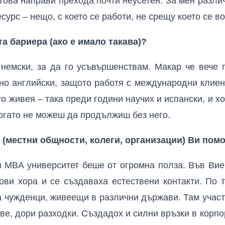
 Това направи прехода почти неусетен. За мен различ
есурс – нещо, с което се работи, не срещу което се в
а бариера (ако е имало такава)?
 немски, за да го усъвършенствам. Макар че вече г
вно английски, защото работя с международни клиен
то живея – така преди години научих и испански, и х
 когато не можеш да продължиш без него.
 (местни общности, колеги, организации) Ви помо
 MBA университет беше от огромна полза. Във Ви
ови хора и се създаваха естествени контакти. По 
за чужденци, живеещи в различни държави. Там учас
ове, дори разходки. Създадох и силни връзки в корп