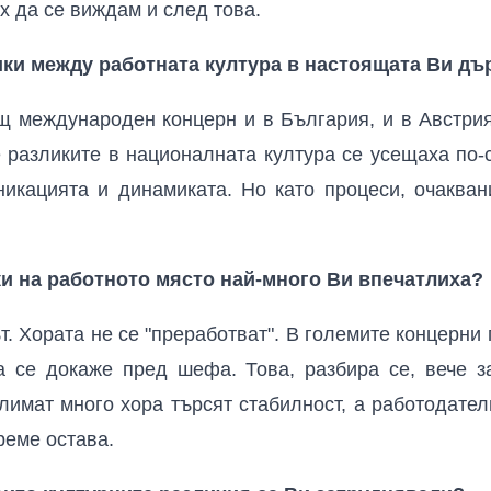
х да се виждам и след това.
ики между работната култура в настоящата Ви дъ
щ международен концерн и в България, и в Австрия
 разликите в националната култура се усещаха по-с
никацията и динамиката. Но като процеси, очакван
ки на работното място най-много Ви впечатлиха?
т. Хората не се "преработват". В големите концерни 
а се докаже пред шефа. Това, разбира се, вече 
имат много хора търсят стабилност, а работодател
реме остава.