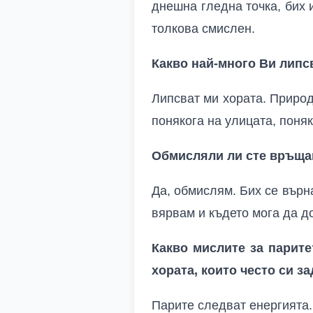
днешна гледна точка, бих 
толкова смислен.
Какво най-много Ви липс
Липсват ми хората. Природ
понякога на улицата, поняк
Обмисляли ли сте връщан
Да, обмислям. Бих се върн
вярвам и където мога да д
Какво мислите за парит
хората, които често си з
Парите следват енергията.