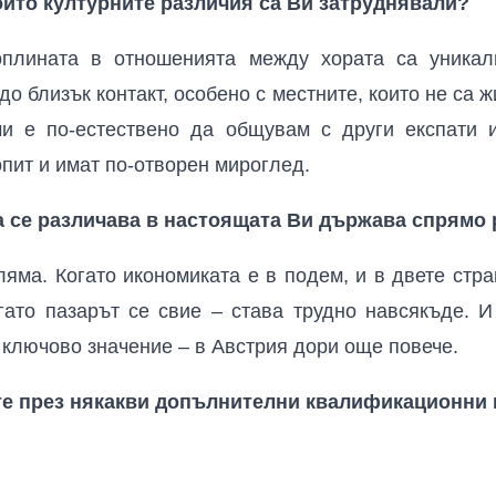
които културните различия са Ви затруднявали?
оплината в отношенията между хората са уникал
до близък контакт, особено с местните, които не са 
ми е по-естествено да общувам с други експати и
пит и имат по-отворен мироглед.
а се различава в настоящата Ви държава спрямо
ляма. Когато икономиката е в подем, и в двете стр
гато пазарът се свие – става трудно навсякъде. 
 ключово значение – в Австрия дори още повече.
те през някакви допълнителни квалификационни 