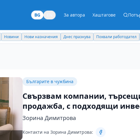
BG
EN
За автора
Хаштагове
Потъ
Новини
Нови назначения
Днес празнува
Похвали работодател
Българите в чужбина
Свързвам компании, търсещ
продажба, с подходящи инве
Зорина Димитрова
Контакти на Зорина Димитрова: