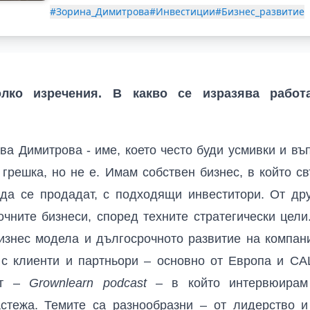
#Зорина_Димитрова
#Инвестиции
#Бизнес_развитие
олко изречения. В какво се изразява работ
ова Димитрова
-
име, което често буди усмивки и въ
 грешка, но не е. Имам собствен бизнес, в който 
да се продадат, с подходящи инвеститори. От дру
очните бизнеси, според техните стратегически цели
бизнес модела и дългосрочното развитие на компан
с клиенти и партньори – основно от Европа и САЩ
ст –
Grownlearn podcast
– в който интервюирам 
астежа. Темите са разнообразни – от лидерство и