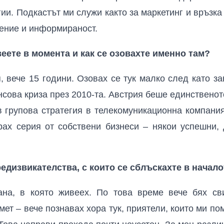
ии. Подкастът ми служи както за маркетинг и връзка 
вение и информираност.
еете в момента и как се озовахте именно там?
, вече 15 години. Озовах се тук малко след като з
сова криза през 2010-та. Австрия беше единственото
в групова стратегия в телекомуникационна компани
рах серия от собствени бизнеси – някои успешни, 
едизвикателства, с които се сблъскахте в начало
ана, в която живеех. По това време вече бях св
мет – вече познавах хора тук, приятели, които ми по