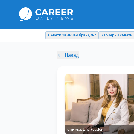
Съвети за личен брандинг
Кариерни съвети
Назад
Снимка:
Lina Fessler