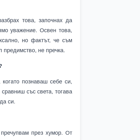
разбрах това, започнах да
ямо уважение. Освен това,
ксално, но фактът, че съм
л предимство, не пречка.
?
, когато познаваш себе си,
и сравниш със света, тогава
да си.
 пречупвам през хумор. От