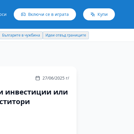
рси
Включи се в играта
Купи
Българите в чужбина
Идеи отвъд границите
27/06/2025 г/
и инвестиции или
ститори