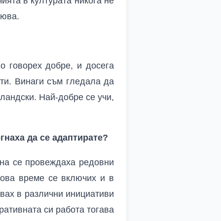
ията в културата никога не
оюва.
о говорех добре, и досега
ти. Винаги съм гледала да
оландски. Най-добре се учи,
гнаха да се адаптирате?
ена се провеждаха редовни
това време се включих и в
твах в различни инициативи
оративната си работа тогава