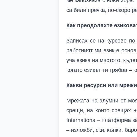
ме запознаха с нови хора.
са били пречка, по-скоро р
Как преодоляхте езиковат
Записах се на курсове по
работният ми език е осно
уча езика на мястото, къде
когато езикът ти трябва –
Какви ресурси или мрежи
Мрежата на алумни от моя
срещи, на които срещах н
Internations – платформа 
– изложби, ски, кънки, бар