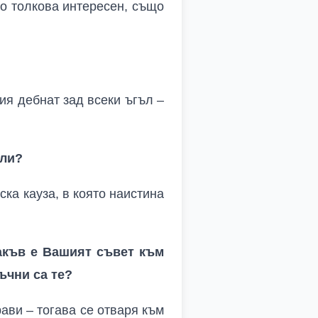
що толкова интересен, също
ия дебнат зад всеки ъгъл –
или?
ка кауза, в която наистина
акъв е Вашият съвет към
ъчни са те?
ави – тогава се отваря към