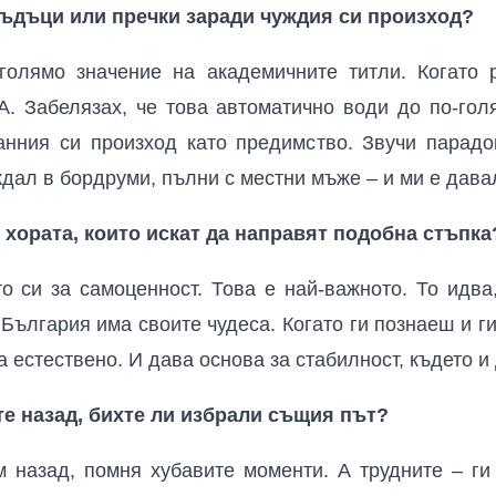
ъдъци или пречки заради чуждия си произход?
голямо значение на академичните титли. Когато 
. Забелязах, че това автоматично води до по-гол
нния си произход като предимство. Звучи парадо
ждал в бордруми, пълни с местни мъже – и ми е дава
 хората, които искат да направят подобна стъпка
о си за самоценност. Това е най-важното. То идва
 България има своите чудеса. Когато ги познаеш и г
 естествено. И дава основа за стабилност, където и 
те назад, бихте ли избрали същия път?
м назад, помня хубавите моменти. А трудните – ги