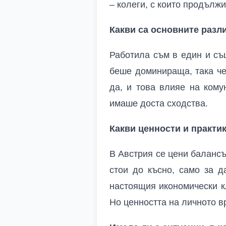
– колеги, с които продължи
Какви са основните разл
Работила съм в един и съ
беше доминираща, така че
да, и това влияе на кому
имаше доста сходства.
Какви ценности и практи
В Австрия се цени балансъ
стои до късно, само за д
настоящия икономически кл
Но ценността на личното в