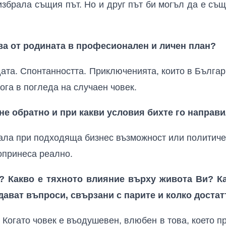
избрала същия път. Но и друг път би могъл да е съ
ва от родината в професионален и личен план?
ата. Спонтанността. Приключенията, които в Българ
ога в погледа на случаен човек.
е обратно и при какви условия бихте го направ
ала при подходяща бизнес възможност или политичес
опринеса реално.
е? Какво е тяхното влияние върху живота Ви? К
адават въпроси, свързани с парите и колко достат
 Когато човек е въодушевен, влюбен в това, което пр