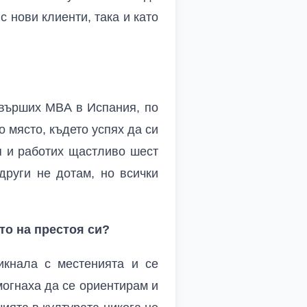
с нови клиенти, така и като
авърших MBA в Испания, по
 място, където успях да си
я и работих щастливо шест
други не дотам, но всички
то на престоя си?
икнала с местенията и се
могнаха да се ориентирам и