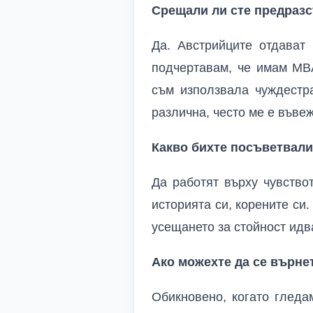
Срещали ли сте предразс
Да. Австрийците отдават 
подчертавам, че имам MBA
съм използвала чуждестра
различна, често ме е въве
Какво бихте посъветвали
Да работят върху чувствот
историята си, корените си.
усещането за стойност идва
Ако можехте да се върне
Обикновено, когато гледа