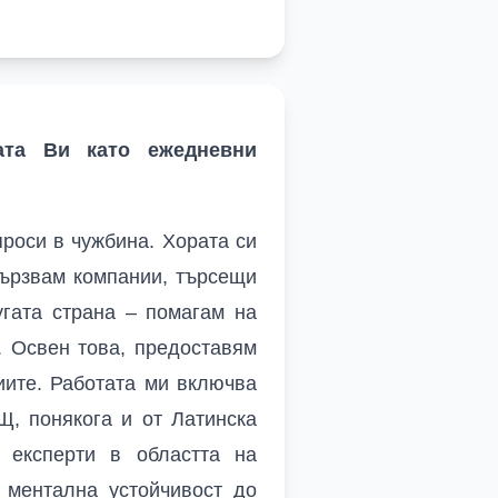
ата Ви като ежедневни
проси в чужбина. Хората си
свързвам компании, търсещи
гата страна – помагам на
. Освен това, предоставям
иите. Работата ми включва
, понякога и от Латинска
експерти в областта на
 ментална устойчивост до