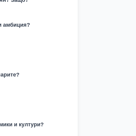
 и амбиция?
парите?
мики и култури?