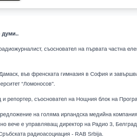
 думи..
радиожурналист, съосновател на първата частна ел
Дамаск, във френската гимназия в София и завършв
ерситет “Ломоносов".
и репортер, съосновател на Нощния блок на Програ
предложение на голяма ирландска медийна компания 
сно вече е управляващ директор на Радио 3, Белгра
Сръбската радиоасоциация - RAB Srbija.