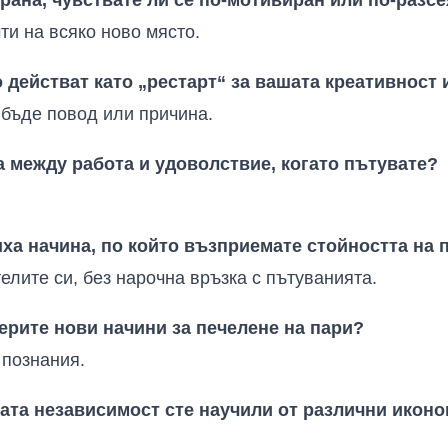
ти на всяко ново място
.
 действат като „рестарт“ за вашата креативност
 бъде повод или причина
.
а между работа и удоволствие, когато пътувате?
ха начина, по който възприемате стойността на 
елите си, без нарочна връзка с пътуванията.
ерите нови начини за печелене на пари?
 познания
.
ата независимост сте научили от различни иконо