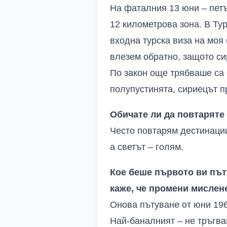
На фаталния 13 юни – петъ
12 километрова зона
.
В Тур
входна турска виза на моя
влезем обратно, защото си
По закон още трябваше са 
полупустинята, сириецът п
Обичате ли да повтаряте
Често повтарям дестинации
а светът – голям
.
Кое беше първото ви път
каже, че промени мислен
Онова пътуване от юни 19
Най-баналният – не тръгвам