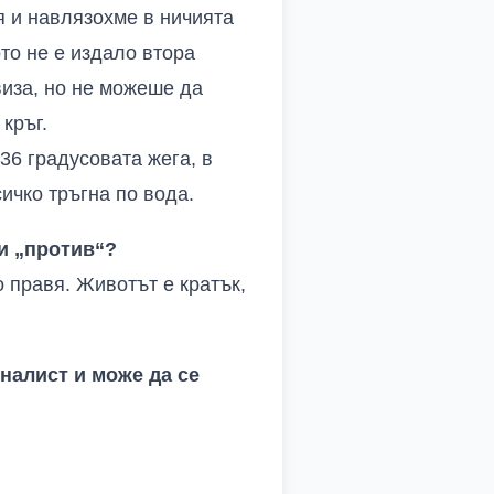
 и навлязохме в ничията
то не е издало втора
виза, но не можеше да
 кръг
.
36 градусовата жега, в
ичко тръгна по вода
.
и „против“?
о правя
.
Животът е кратък,
налист и може да се