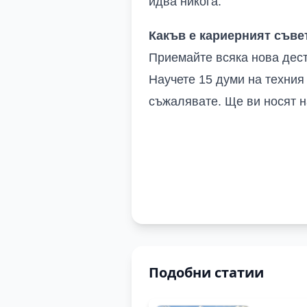
идва никога
.
Какъв е кариерният съвет
Приемайте всяка нова дест
Научете 15 думи на техния 
съжалявате
.
Ще ви носят н
Подобни статии