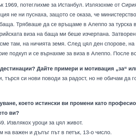
к 1969, потеглихме за Истанбул
.
Излязохме от Сирия
ция не ни пуснаха, защото се оказа, че министерство
 баща
.
Трябваше да се връщаме в Алеппо за турска 
рийската виза на баща ми беше изчерпана
.
Затворен
сме там, на ничията земя
.
След цял ден спорове, на 
рие подкуп и се върнахме за виза в Алеппо
.
После вс
 дестинации? Дайте примери и мотивация „за“ ил
, търся си нови поводи за радост, но не обичам да г
уване, което истински ви промени като професио
ето ви?
69
.
Извлякох уроци за цял живот
.
 на важен и дълъг път в петък, 13-о число
.