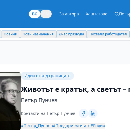
BG
EN
За автора
Хаштагове
Потъ
Новини
Нови назначения
Днес празнува
Похвали работодател
Идеи отвъд границите
Животът е кратък, а светът –
Петър Пунчев
Контакти на Петър Пунчев:
#Петър_Пунчев
#Предприемачите
#Радио