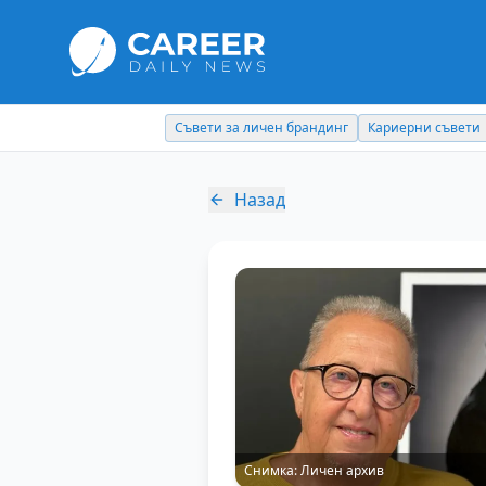
Съвети за личен брандинг
Кариерни съвети
Назад
Снимка:
Личен архив