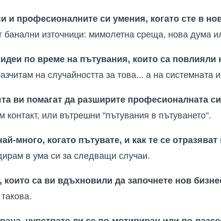
си и професионалните си умения, когато сте в но
т банални източници: мимолетна среща, нова дума ил
 идеи по време на пътувания, които са повлияли 
азчитам на случайността за това... а на системната 
ята ви помагат да разширите професионалната с
 контакт, или вътрешни "пътувания в пътуването"
.
ай-много, когато пътувате, и как те се отразяват
дирам в ума си за следващи случаи
.
, които са ви вдъхновили да започнете нов бизне
 такова
.
трана, чувствате ли се по-мотивиран или по-разс