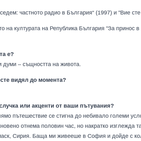
седем: частното радио в България“ (1997) и "Вие сте 
о на културата на Република България "За принос в 
та е?
и думи – същността на живота.
сте видял до момента?
случка или акценти от ваши пътувания?
лямо пътешествие се стигна до небивало големи ус
кновено отнема половин час, но накратко изглежда т
маск, Сирия
.
Баща ми живееше в София и дойде с ко