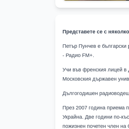
Представете се с няколко
Петър Пунчев е български 
- Радио FM+.
Учи във френския лицей в 
Московския държавен унив
Дългогодишен радиоводещ 
През 2007 година приема 
Украйна. Две години по-къ
пожизнен почетен член на 