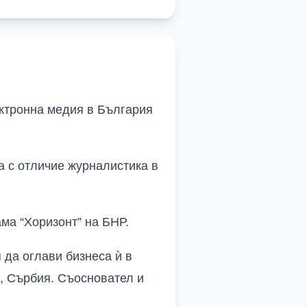
ектронна медия в България
а с отличие журналистика в
ма “Хоризонт” на БНР.
да оглави бизнеса ѝ в
д, Сърбия. Съосновател и