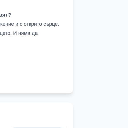
свят?
жение и с открито сърце
.
ицето
.
И няма да