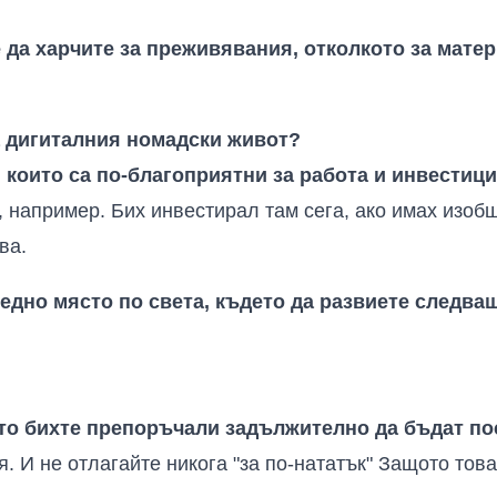
е да харчите за преживявания, отколкото за мат
 дигиталния номадски живот?
 които са по-благоприятни за работа и инвестиц
, например
.
Бих инвестирал там сега, ако имах изо
ва
.
едно място по света, където да развиете следващ
ито бихте препоръчали задължително да бъдат по
я
.
И не отлагайте никога "за по-нататък" Защото това