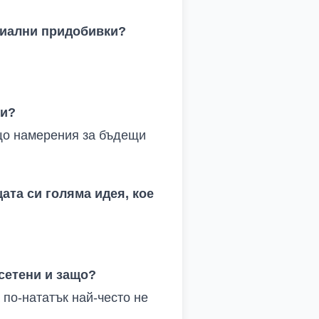
ериални придобивки?
ии?
бщо намерения за бъдещи
ата си голяма идея, кое
сетени и защо?
 по-нататък най-често не