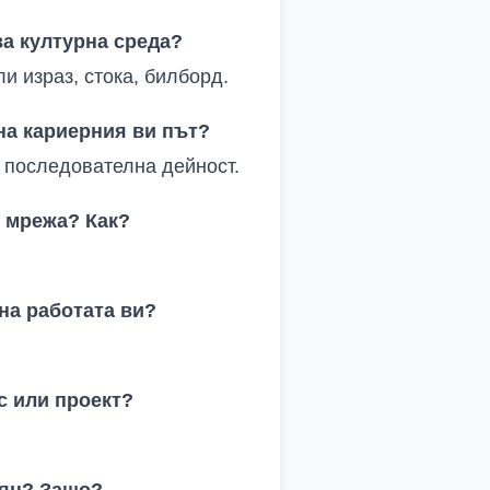
ва културна среда?
и израз, стока, билборд
.
на кариерния ви път?
и последователна дейност
.
и мрежа? Как?
 на работата ви?
с или проект?
еян? Защо?