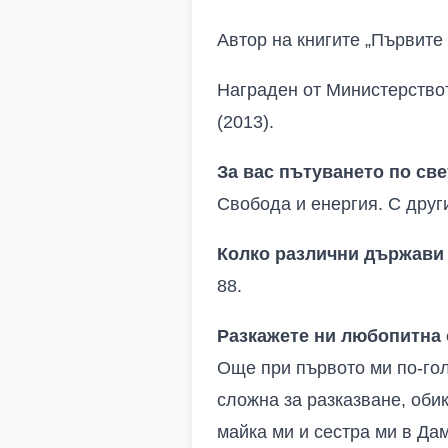
Автор на книгите „Първите 
Награден от Министерствот
(2013).
За вас пътуването по све
Свобода и енергия. С друг
Колко различни държави 
88
.
Разкажете ни любопитна 
Още при първото ми по-го
сложна за разказване, оби
майка ми и сестра ми в Да