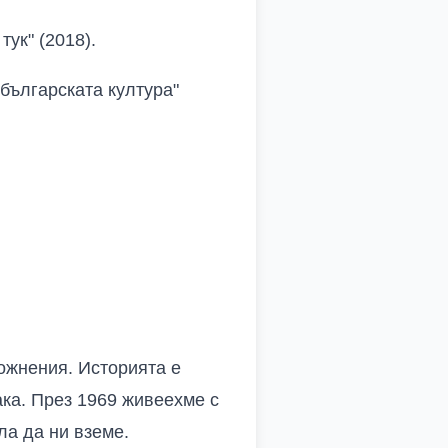
тук" (2018).
българската култура"
ложнения
.
Историята е
ака
.
През 1969 живеехме с
ла да ни вземе
.