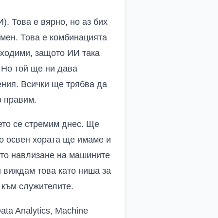
). Това е вярно, но аз бих
 мен. Това е комбинацията
бходими, защото ИИ така
 Но той ще ни дава
ения. Всички ще трябва да
о правим.
ето се стремим днес. Ще
то освен хората ще имаме и
ото навлизане на машините
и виждам това като ниша за
 към служителите.
ata Analytics, Machine