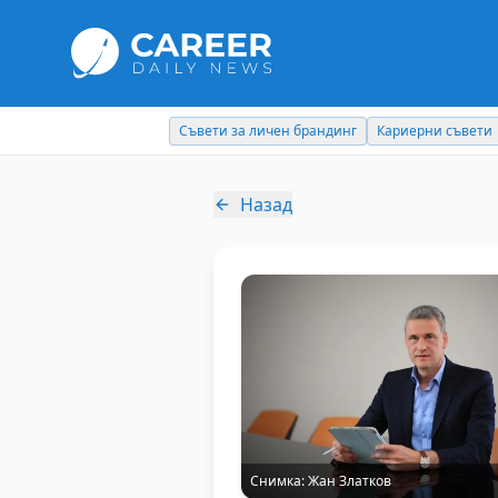
Съвети за личен брандинг
Кариерни съвети
Назад
Снимка:
Жан Златков