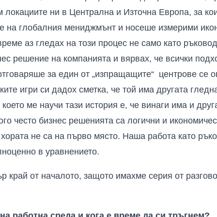
локациите ни в Централна и Източна Европа, за кои
е на глобалния мениджмънт и носеше измерими икон
време аз гледах на този процес не само като ръково
знес решение на компанията и вярвах, че всички под
о отговаряше за един от „изпращащите“ центрове се о
ите игри си дадох сметка, че той има другата гледна
което ме научи тази история е, че винаги има и друг
ого често бизнес решенията са логични и икономичес
о хората не са на първо място. Наша работа като рък
ълноценно в уравнението.
р край от началото, защото имахме серия от разгово
на работна среда и кога е време да си тръгнем?