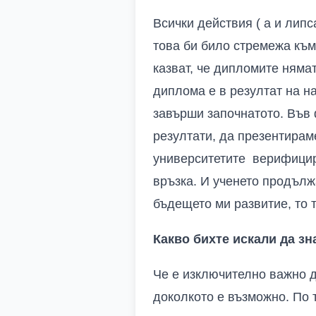
Всички действия ( а и липс
това би било стремежа към
казват, че дипломите няма
диплома е в резултат на н
завърши започнатото. Във 
резултати, да презентираме
университетите верифицира
връзка. И ученето продълж
бъдещето ми развитие, то 
Какво бихте искали да зн
Че е изключително важно д
доколкото е възможно. По 