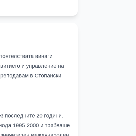
стоятелствата винаги
звитието и управление на
преподавам в Стопански
ез последните
20 години.
риода 1995-2000 и трябваше
з значителен международен