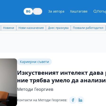
BG
EN
За автора
Хаштагове
Потъ
Новини
Нови назначения
Днес празнува
Похвали работодател
Кариерни съвети
Изкуственият интелект дава 
ние трябва умело да анализ
Методи Георгиев
Контакти на Методи Георгиев: