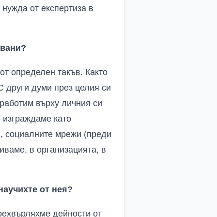
 нужда от експертиза в
овани?
 от определен такъв. Както
 С други думи през целия си
работим върху личния си
о изграждаме като
, социалните мрежи (преди
иваме, в организацията, в
 научихте от нея?
рехвърляхме дейности от