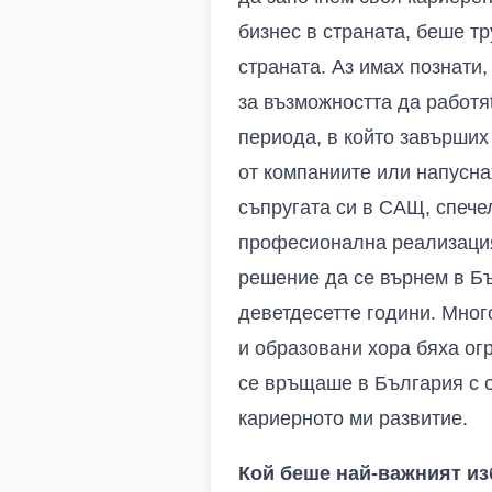
бизнес в страната, беше т
страната. Аз имах познати
за възможността да работя
периода, в който завърших 
от компаниите или напусна
съпругата си в САЩ, спече
професионална реализация,
решение да се върнем в Бъ
деветдесетте години. Мног
и образовани хора бяха ог
се връщаше в България с 
кариерното ми развитие.
Кой беше най-важният и