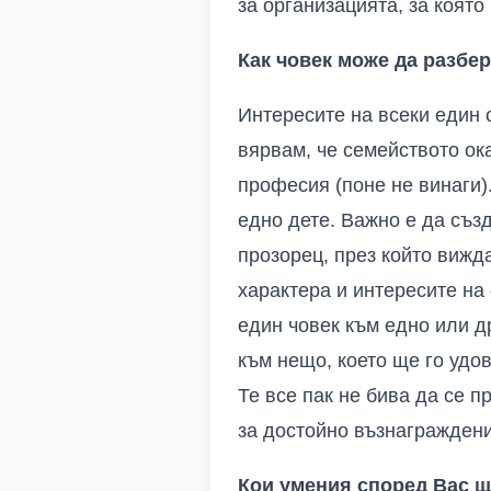
за организацията, за която
Как човек може да разбе
Интересите на всеки един 
вярвам, че семейството ок
професия (поне не винаги)
едно дете. Важно е да съз
прозорец, през който вижд
характера и интересите на
един човек към едно или д
към нещо, което ще го удо
Те все пак не бива да се 
за достойно възнагражден
Кои умения според
В
ас щ