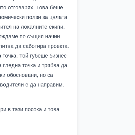
то отговарях. Това беше
омически ползи за цялата
дител на локалните екипи,
хождаме по същия начин.
питва да саботира проекта.
 точка. Той губеше бизнес
а гледна точка и трябва да
ки обосновани, но са
оводители е да направим,
ри в тази посока и това