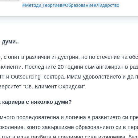
#Методи_Георгиев
#Образование
#Лидерство
 думи..
 с опит в различни индустрии, но по стечение на об
 клиенти. Последните 20 години съм ангажиран в ра
IT
и
Outsourcing
сектора. Имам удоволствието и да 
ерситет "Св. Климент Охридски"
.
а кариера с няколко думи?
 много последователна
и логична в развитието си пр
поколение, които завършихме образованието си в пе
 път в една разбита и предимно сива икономика, бе