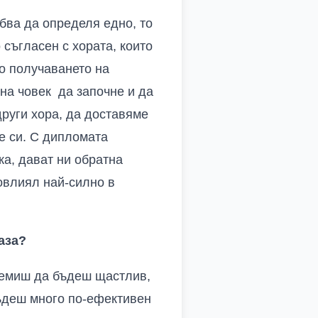
ябва да определя едно, то
съгласен с хората, които
но получаването на
 на човек да започне и да
руги хора, да доставяме
бе си. С дипломата
а, дават ни обратна
овлиял най-силно в
аза?
тремиш да бъдеш щастлив,
бъдеш много по-ефективен