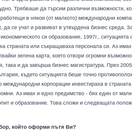
рудно. Трябваше да търсим различни възможности, ко
, работещи в някои (от малкото) международни комп
t
, да се учат и развиват в утвърдена бизнес среда. 
икономическото си образование, 1997г., ситуацията 
ха страната или съкращаваха персонала си. Аз имах
лвайки зелена карта, което отвори огромни възможнос
 така и да завърша бизнес магистратура. През 2005
лгария, където ситуацията беше точно противополож
о международни корпорации инвестираха в страната
ромни. Аз имах и едно предимство - бях един от малк
опит и образование. Това сложи и следващата поло
збор, който оформи пътя
В
и?