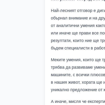
Най-лесният отговор е диги
обърнал внимание и на дру
от аналитични умения какт
или иначе ще прави все по
резултати, които ние ще т
бъдем специалисти в работ
Меките умения, които ще т
трябва да развиваме умени
машините, с всички плюсов
в нашия живот, хората ще 
уникално предложение от к
А иначе, мисля че експерт