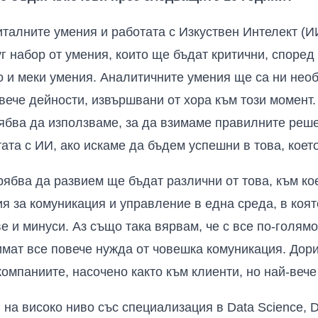
талните умения и работата с Изкуствен Интелект (ИИ
г набор от умения, които ще бъдат критични, според
о и меки умения. Аналитичните умения ще са ни нео
вече дейности, извършвани от хора към този момент.
рябва да използваме, за да взимаме правилните реш
ата с ИИ, ако искаме да бъдем успешни в това, коет
рябва да развием ще бъдат различни от това, към ко
я за комуникация и управление в една среда, в коя
е и минуси. Аз също така вярвам, че с все по-голям
имат все повече нужда от човешка комуникация. Дор
омпаниите, насочено както към клиенти, но най-вече
и на високо ниво със специализация в
Data Science, D