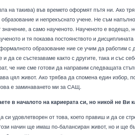
ата на такива) във времето оформят пътя ни. Ако тр
 образование и непрекъснато учене. Не съм напълно 
т значение, а само наученото. Наученото е водещо, 
аученото и тя показва постоянството и дисциплината
формалното образование ние се учим да работим с д
 и да се състезаваме както с другите, така и със се
т, че ние сме готови да направим следващата стъпк
ава цял живот.
Ако трябва да спомена един избор, п
това е заминаването ми за САЩ.
аете в началото на кариерата си, но никой не Ви к
а си удовлетворен от това, което правиш и да се с
този начин ще имаш по-балансиран живот, но и ще 