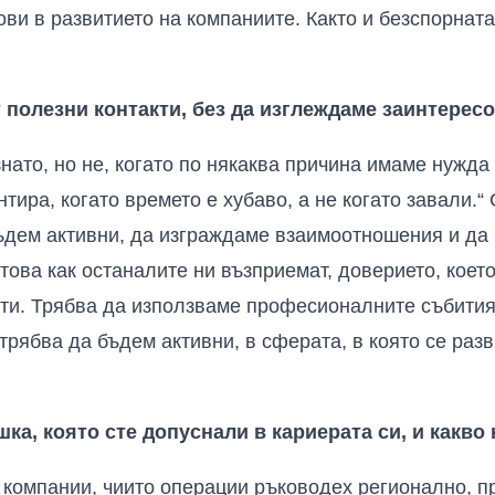
ви в развитието на компаниите. Както и безспорната
т полезни контакти, без да изглеждаме заинтерес
нато, но не, когато по някаква причина имаме нужда
нтира, когато времето е хубаво, а не когато завали.“
ъдем активни, да изграждаме взаимоотношения и да 
това как останалите ни възприемат, доверието, коет
ти. Трябва да използваме професионалните събития
трябва да бъдем активни, в сферата, в която се разв
шка, която сте допуснали в кариерата си, и какво
 компании, чиито операции ръководех регионално, п