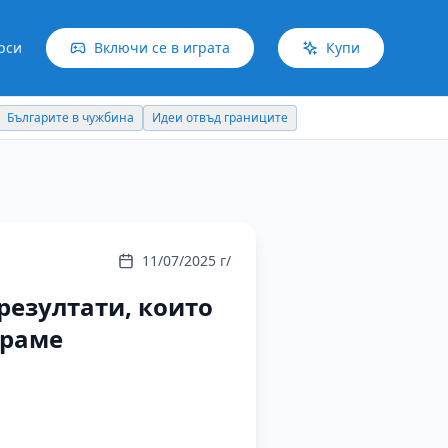
рси
Включи се в играта
Купи
Българите в чужбина
Идеи отвъд границите
11/07/2025 г/
резултати, които
ираме