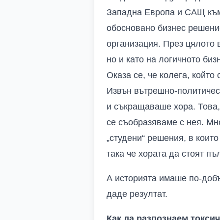
Западна Европа и САЩ към 
обосновано бизнес решени
организация. През цялото 
но и като на логичното би
Оказа се, че колега, койт
Извън вътрешно-политическ
и съкращаваше хора. Това, 
се съобразяваме с нея. Мн
„студени“ решения, в коит
така че хората да стоят п
А историята имаше по-добъ
даде резултат.
Как да разпознаем токсич