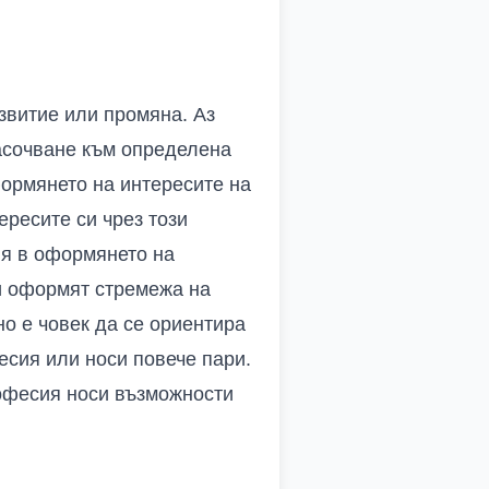
азвитие или промяна. Аз
насочване към определена
формянето на интересите на
ересите си чрез този
ля в оформянето на
ли оформят стремежа на
о е човек да се ориентира
есия или носи повече пари.
рофесия носи възможности