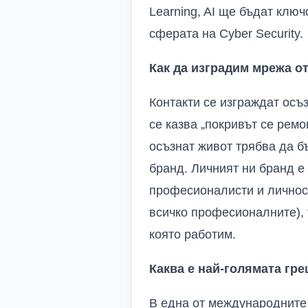
Learning, AI
ще бъдат ключо
сферата на
Cyber Security
.
Как да изградим мрежа о
Контакти се изграждат осъз
се казва „покривът се ремо
осъзнат живот трябва да б
бранд. Личният ни бранд е 
професионалисти и личнос
всичко професионалните), 
която работим.
Каква е най-голямата гре
В една от международните