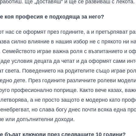
 работиш. Ще „доставяш“ и ще се развиваш с лекота.
ре коя професия е подходяща за него?
от нас се оформят през годините, а и претърпяват р
азва силно влияние в нашия избор не с прякото ни 
. Семейството играе важна роля с възпитанието и о
даде условия децата да четат и да оформят сами инт
ат света. Поведението на родителите също играе ро
 едно дете. През годините различните ролеви моде
руго професионално поприще. Както вече казах, важн
влетворява, а не просто защото е модерно като проф
пренебрегват, но слава богу днес почти всяка една п
ие или допълнителни доходи.
е бъдат ключови през следващите 10 години?