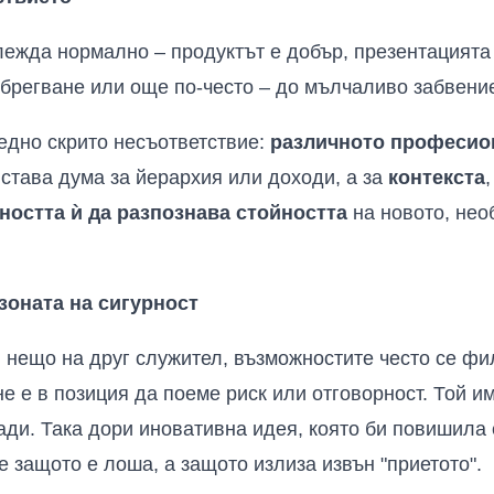
лежда нормално – продуктът е добър, презентацията 
небрегване или още по-често – до мълчаливо забвени
 едно скрито несъответствие:
различното професион
става дума за йерархия или доходи, а за
контекста
ността ѝ да разпознава стойността
на новото, нео
зоната на сигурност
 нещо на друг служител, възможностите често се фил
е е в позиция да поеме риск или отговорност. Той им
ади. Така дори иновативна идея, която би повишила
Не защото е лоша, а защото излиза извън "приетото".