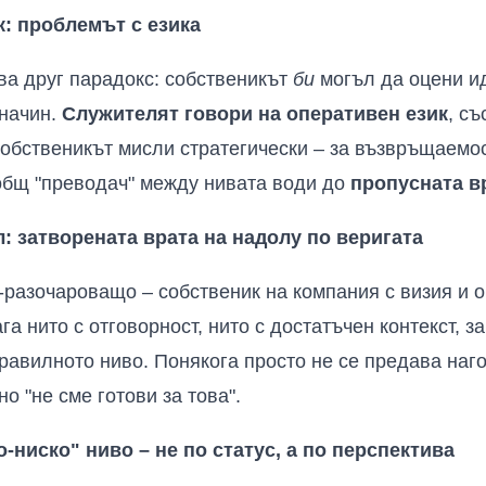
: проблемът с езика
ква друг парадокс: собственикът
би
могъл да оцени ид
начин.
Служителят говори на оперативен език
, с
обственикът мисли стратегически – за възвръщаемос
 общ "преводач" между нивата води до
пропусната в
: затворената врата на надолу по веригата
-разочароващо – собственик на компания с визия и 
га нито с отговорност, нито с достатъчен контекст, з
равилното ниво. Понякога просто не се предава наго
 "не сме готови за това".
о-ниско" ниво – не по статус, а по перспектива