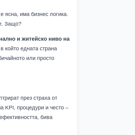
е ясна, има бизнес логика.
е. Защо?
ално и житейско ниво на
, в който едната страна
бичайното или просто
трират през страха от
а KPI, процедури и често –
 ефективността, бива