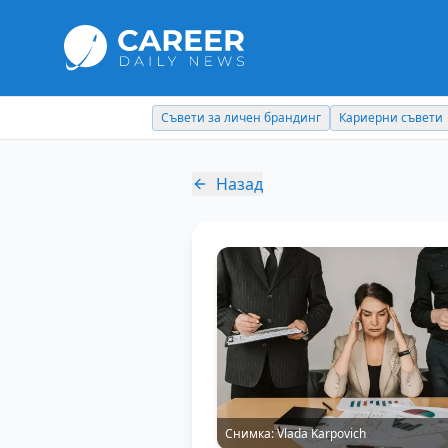
Съвети за личен брандинг
Кариерни съвети
Назад
Снимка:
Vlada Karpovich