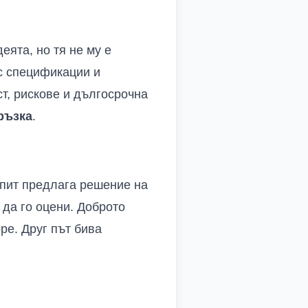
еята, но тя не му е
ъс спецификации и
т, рискове и дългосрочна
ръзка
.
опит предлага решение на
а да го оцени. Доброто
ре. Друг път бива