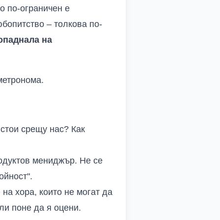
то по-ограничен е
юбопитство – толкова по-
опаднала на
метронома.
стои срещу нас? Как
родуктов мениджър. Не се
ойност".
 на хора, които не могат да
ли поне да я оцени.