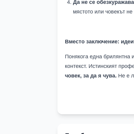
Да не се обезкуражава
мястото или човекът не
Вместо заключение: идеит
Понякога една брилянтна и
контекст. Истинският проф
човек, за да я чува.
Не е л