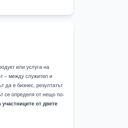
родукт или услуга на
ът – между служител и
т да е бизнес, резултатът
ът се определя от нещо по-
а участниците от двете