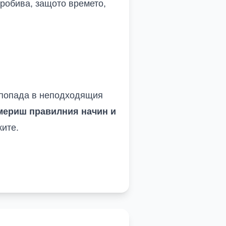
робива, защото времето,
о попада в неподходящия
мериш правилния начин и
ките.