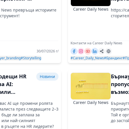
 branding
да зна
Career Daily News
ly News превръща историите
https://c
 заедно
къде р
нструмент!
сторител
кого и
Контакти на Career Daily News
30/07/2026 г/
yer_branding
#Storytelling
#Career_Daily_News
#Брандинг
#Пр
водещи HR
Бърнау
Новини
а AI:
пропу
 или
възмо
ост?
зарад
Career Daily News
 вас AI ще промени ролята
Бърнаутъ
приор
иалиста през следващите 2–3
приорите
 бъде ли заплаха за
Той е ор
 или най-силният
до засто
 в ръцете на HR лидерите?