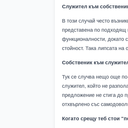
Служител към собственик
В този случай често възни
представена по подходящ 
функционалности, докато с
стойност. Така липсата на
Собственик към служител
Тук се случва нещо още по
служител, който не разпола
предложение не стига до п
отхвърлено със самодоволно
Когато срещу теб стои "п