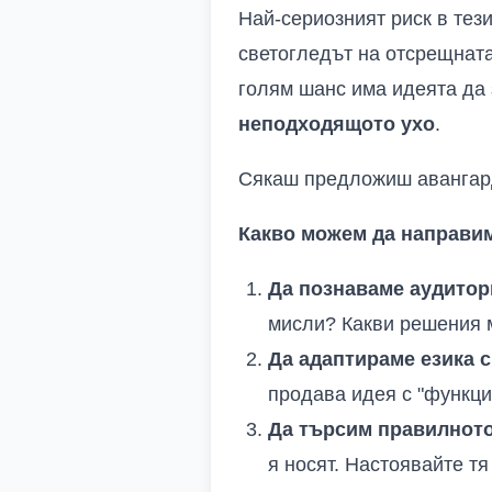
Най-сериозният риск в тез
светогледът на отсрещната
голям шанс има идеята да 
неподходящото ухо
.
Сякаш предложиш авангард
Какво можем да направи
Да познаваме аудитор
мисли? Какви решения 
Да адаптираме езика с
продава идея с "функции
Да търсим правилното
я носят. Настоявайте тя