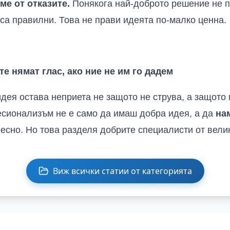
ме от отказите.
Понякога най-доброто решение не п
 са правилни. Това не прави идеята по-малко ценна.
е нямат глас, ако ние не им го дадем
дея остава неприета не защото не струва, а защот
есионализъм не е само да имаш добра идея, а да
на
есно. Но това разделя добрите специалисти от вели
Виж всички статии от категорията