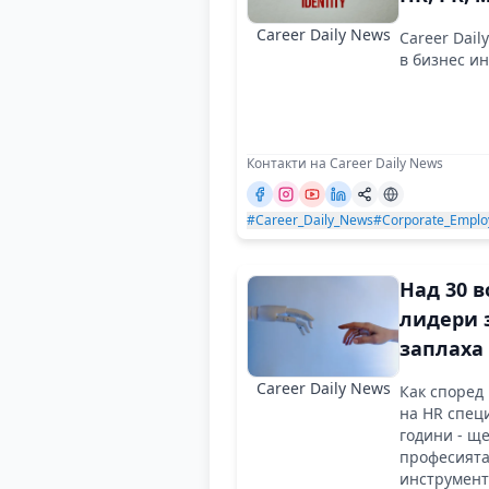
employer
Career Daily News
Career Dai
говорят
в бизнес и
Контакти на Career Daily News
#Career_Daily_News
#Corporate_Emplo
Над 30 
лидери з
заплаха
възможн
Career Daily News
Как според
на HR спец
години - ще
професията
инструмент