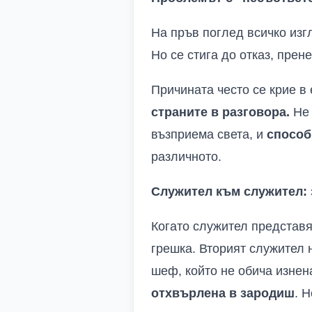
На пръв поглед всичко изг
Но се стига до отказ, пре
Причината често се крие в
страните в разговора.
Не 
възприема света, и
способ
различното.
Служител към служител: 
Когато служител представя
грешка. Вторият служител н
шеф, който не обича изнен
отхвърлена в зародиш
. 