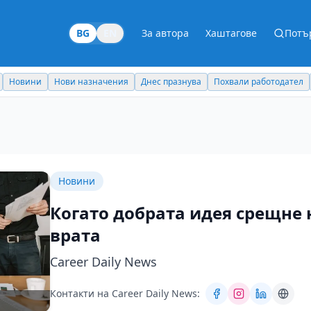
BG
EN
За автора
Хаштагове
Потъ
Новини
Нови назначения
Днес празнува
Похвали работодател
Новини
Когато добрата идея срещне
врата
Career Daily News
Контакти на Career Daily News: