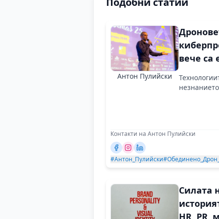
Подобни статии
Дронове
киберпр
вече са 
ли сме?
Антон Пулийски
Технологиит
незнанието
Контакти на Антон Пулийски
#Антон_Пулийски
#Обединено_Дрон
Силата 
историят
HR, PR, 