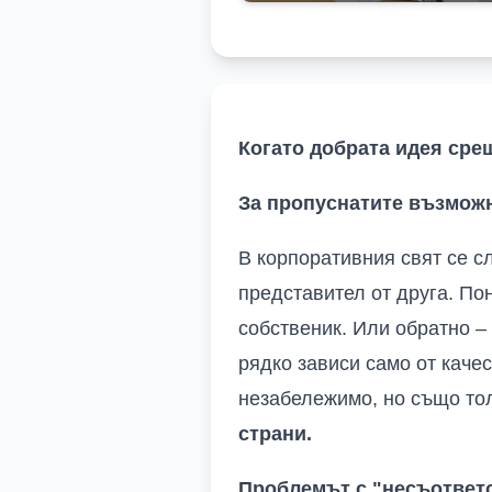
Когато добрата идея сре
За пропуснатите възмож
В корпоративния свят се с
представител от друга. По
собственик. Или обратно –
рядко зависи само от каче
незабележимо, но също то
страни.
Проблемът с "несъответ