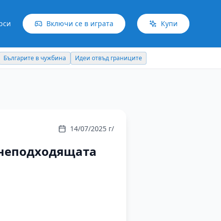
рси
Включи се в играта
Купи
Българите в чужбина
Идеи отвъд границите
14/07/2025 г/
 неподходящата