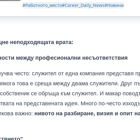
#Работното_място
#Career_Daily_News
#Новини
щне неподходящата врата:
ности между професионални несъответствия
лучва често: служител от една компания представя п
някога това е среща между двама служители. Друг п
 собственик се обръща към служител. И макар поводъ
ствата на представената идея. Много по-често изход
лкова важно:
нивото на разбиране, визия и опит н
ствието"