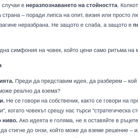
и случаи е
неразпознаването на стойността
. Колко
 страна – поради липса на опит, визия или просто л
загине неразбрана. Не защото е слаба, а защото е
п
на симфония на човек, който цени само ритъма на 
м
ията.
Преди да представим идея, да разберем – кой 
може реално да взема?
и.
Не се говори на собственик, както се говори на п
", когато човекът срещу нас търси "стратегическа ст
 ниво.
Ако идеята е голяма, не я оставяйте в ръцете
 да стигне до онзи, който може да вземе решение – и