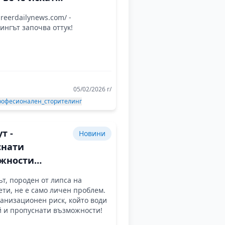
ят не само
areerdailynews.com/ -
аботят, а с
ингът започва оттук!
 защо
05/02/2026 г/
офесионален_сторителинг
т -
Новини
снати
жности
и липса на
т, породен от липса на
итети
ти, не е само личен проблем.
ганизационен риск, който води
й и пропуснати възможности!