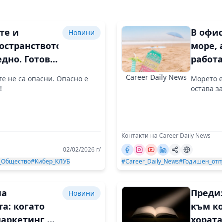
те и
В офис
Новини
остранството
море, 
едно. Готови
работ
Career Daily News
е не са опасни. Опасно е
Морето е
!
остава з
Контакти на Career Daily News
02/02/2026 г/
_Общество
#Кибер_КЛУБ
#Career_Daily_News
#Годишен_отп
на
Преди
Новини
а: когато
към к
маркетинг и
хората