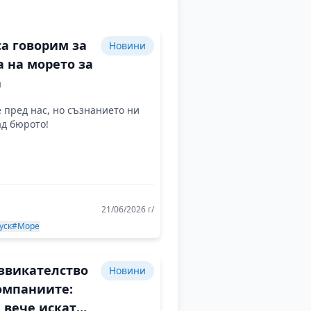
а говорим за
Новини
а на морето за
а
 пред нас, но съзнанието ни
ад бюрото!
21/06/2026 г/
уск
#Море
звикателство
Новини
омпаниите:
 вече искат