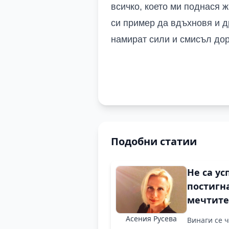
всичко, което ми поднася ж
си пример да вдъхновя и др
намират сили и смисъл дор
Подобни статии
Не са ус
постигн
мечтите
целите 
Асения Русева
Винаги се 
тези, ко