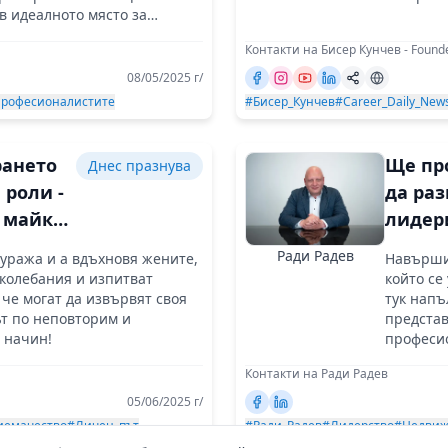
в идеалното място за
изява на професионалната
Контакти на Бисер Кунчев - Founde
08/05/2025 г/
рофесионалистите
#Бисер_Кунчев
#Career_Daily_New
ането
Ще пр
Днес празнува
 роли -
да ра
, майка
лидер
риемач
себе с
Ради Радев
куража и а вдъхновя жените,
Навърших
 колебания и изпитват
който се
икателство
 че могат да извървят своя
тук напъ
т по неповторим и
представ
 начин!
професи
Контакти на Ради Радев
05/06/2025 г/
иемачество
#Личен_път
#Ради_Радев
#Лидерство
#Недвиж