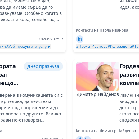
 ден, живота ни е дар,
че може
зали
ва да имаме сърце да го
идея, ак
разнуваме. Особено когато в
рекрасни хора, семейство,
тели и работа, която
Контакти на Паола Иванова
04/06/2025 г/
ния
#Уеб_продукти_и_услуги
#Паола_Иванова
#Колоездене
#Ту
ората
Гордея
Днес празнува
ват
разви
 нещо
компа
о,
екипа
Димитър Найденов
уверена в комуникацията си с
Изключи
тите
търпелива, да действам
виждаш к
ори и под напрежение и да
докато р
 опора на другите. Всичко
става вс
ено
прави по-отговорен
споделя 
лист!
ентусиаз
ва
Контакти на Димитър Найденов