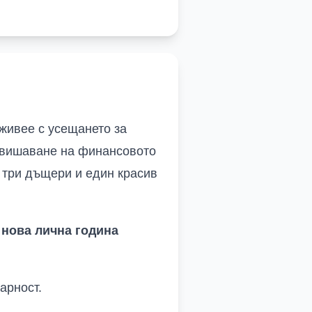
 живее с усещането за
овишаване на финансовото
 три дъщери и един красив
и нова лична година
арност.