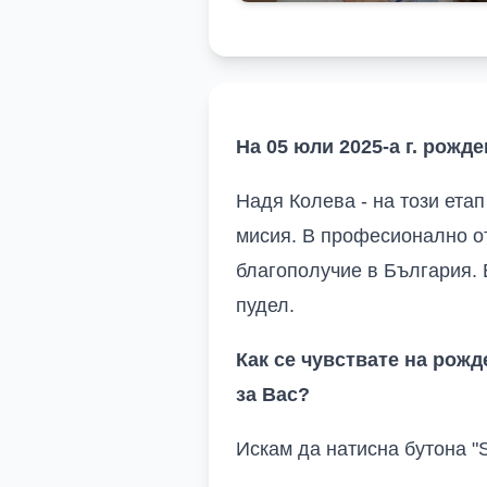
На 05 юли 2025-а г. рожд
Надя Колева - на този етап
мисия. В професионално о
благополучие в България. 
пудел.
Как се чувствате на рожд
за
Вас
?
Искам да натисна бутона "