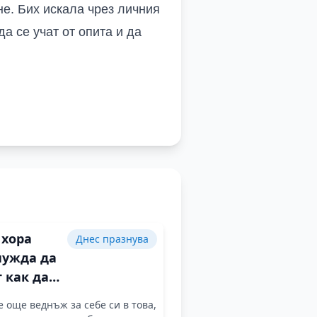
не. Бих искала чрез личния
а се учат от опита и да
 хора
Днес празнува
нужда да
 как да
т по-
е още веднъж за себе си в това,