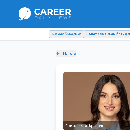
Съвети за личен брандинг
Кариерни съвети
Назад
Снимка:
Коко Кръстев