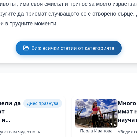
ивотът, има своя смисъл и принос за моето израства
угите да приемат случващото се с отворено сърце, д
и в трудните моменти.
Виж всички статии от категорията
пели да
Mного
Днес празнува
ат
имат 
 и
научат
само
живея
Паола Иванова
чувствам чудесно на
Убедих с
ито са
добре