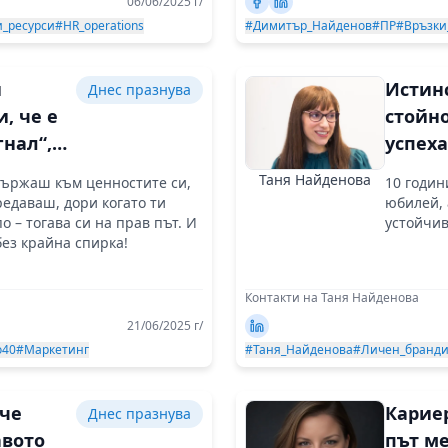
06/06/2025 г/
_ресурси
#HR_operations
#Димитър_Найденов
#ПР
#Връзки
и
Истин
Днес празнува
, че е
стойно
гнал“,
успеха
в екип
Таня Найденова
държаш към ценностите си,
10 годин
л да
стои з
редаваш, дори когато ти
юбилей, 
о – тогава си на прав път. И
устойчив
без крайна спирка!
Контакти на Таня Найденова
21/06/2025 г/
о40
#Маркетинг
#Таня_Найденова
#Личен_бранди
 че
Карие
Днес празнува
авото
път м