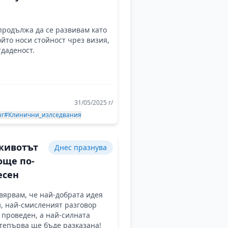
вност,
продължа да се развивам като
ия и
ойто носи стойност чрез визия,
нието на
тдаденост.
тния
д
а
31/05/2025 г/
нг
#Клинични_излседвания
 животът
Днес празнува
още по-
есен
вярвам, че най-добрата идея
, най-смисленият разговор
 проведен, а най-силната
тепърва ще бъде разказана!