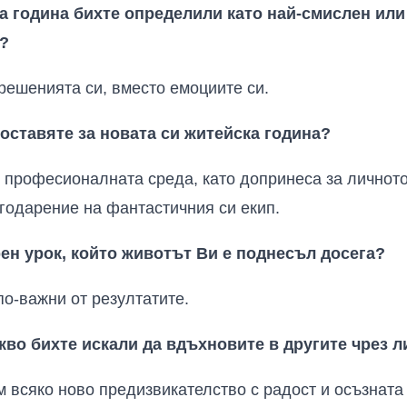
а година бихте определили като най-смислен ил
?
решенията си, вместо емоциите си.
поставяте за новата си житейска година?
в професионалната среда, като допринеса за личнот
агодарение на фантастичния си екип.
рен
урок, който животът Ви е поднесъл досега?
о-важни от резултатите.
акво бихте искали да вдъхновите
в
другите чрез л
всяко ново предизвикателство с радост и осъзната 