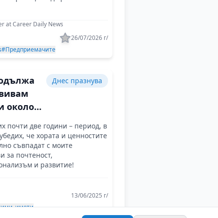
r at Career Daily News
26/07/2026 г/
s
#Предприемачите
одължа
Днес празнува
звивам
и около
и
 почти две години – период, в
 убедих, че хората и ценностите
лно съвпадат с моите
и за почтеност,
онализъм и развитие!
13/06/2025 г/
ими_имоти