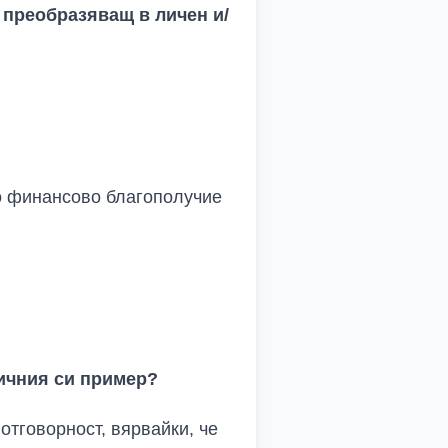
и преобразяващ
в личен и/
о финансово благополучие
ичния си пример?
отговорност, вярвайки, че