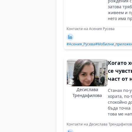
рождения си
се отка
затова тряб
живеем и п
него има п
любов, прия
Контакти на Асения Русева
обичаш!
#Асения_Русева
#Мобилни_приложе
Когато х
се чувст
част от
смислен
Десислава
Станах по-
резулта
Трендафилова
хората, по-
идват
спокойно д
бъда точка за
естеств
това ме на
професиона
Контакти на Десислава Трендафило