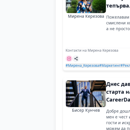
тепърва
предсто
Мирена Керезова
Пожелавам 
може би
смислени хо
днес е
а не просто
началот
Контакти на Мирена Керезова
#Мирена_Керезова
#Маркетинг
#Рек
Днес да
старта н
CareerD
Бисер Кунчев
Добре дошл
мен е чест 
гости и иск
можем да 