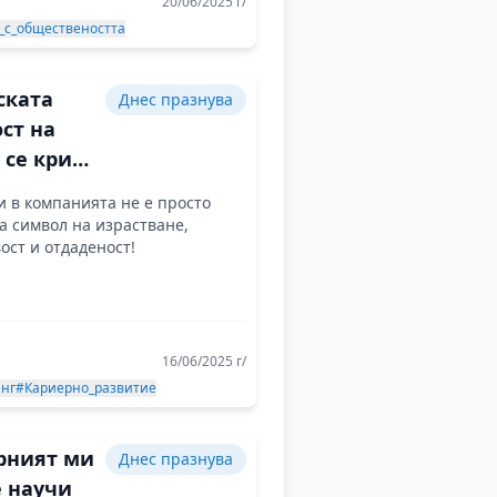
20/06/2025 г/
_с_обществеността
ската
Днес празнува
ст на
 се крие
а, който
и в компанията не е просто
ад теб
а символ на израстване,
ост и отдаденост!
16/06/2025 г/
нг
#Кариерно_развитие
рният ми
Днес празнува
е научи