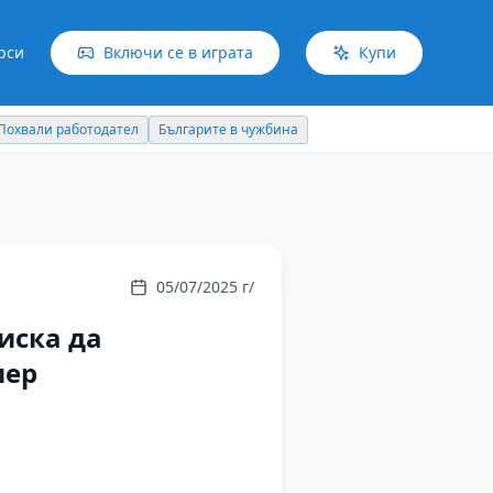
рси
Включи се в играта
Купи
Българите в чужбина
Идеи отвъд границите
05/07/2025 г/
иска да
мер