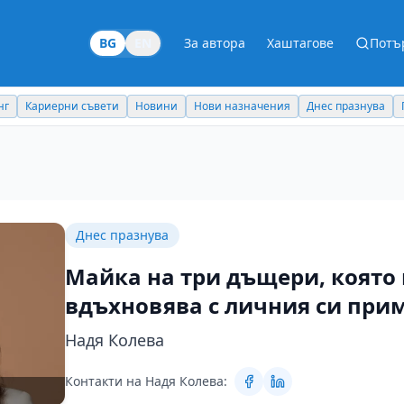
BG
EN
За автора
Хаштагове
Потъ
Новини
Нови назначения
Днес празнува
Похвали работодател
Днес празнува
Майка на три дъщери, която 
вдъхновява с личния си при
Надя Колева
Контакти на Надя Колева: