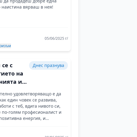
ш да продадеш добре една
о наистина вярваш в нея!
05/06/2025 г/
ризъм
 се с
Днес празнува
тието на
нията и
 ми
телно удовлетворяващо е да
ак един човек се развива,
аботи с теб, вдига нивото си,
е по-голям професионалист и
позитивна енергия, и
ъм за успех с теб!