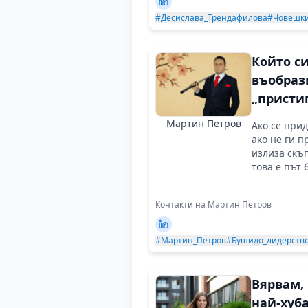
#Десислава_Трендафилова
#Човешки
Който с
въобрази
„присти
вече е
Мартин Петров
Ако се при
започна
ако не ги п
залязва
излиза скъп
това е път 
Контакти на Мартин Петров
#Мартин_Петров
#Бушидо_лидерств
Вярвам,
най-хуб