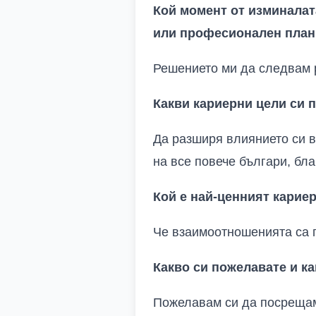
Кой момент от изминалат
или
професионален план
Решението ми да следвам 
Какви
кариерни
цели си 
Да разширя влиянието си 
на все повече българи, бл
Кой е най-ценният
карие
Че взаимоотношенията са п
Какво си пожелавате и к
Пожелавам си да посрещам 