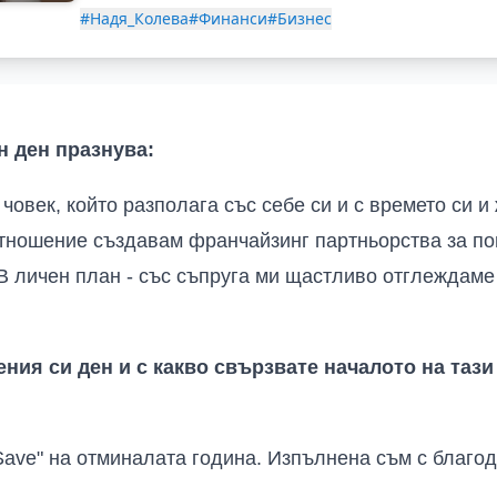
#Надя_Колева
#Финанси
#Бизнес
ен ден празнува:
 човек, който разполага със себе си и с времето си и
тношение създавам франчайзинг партньорства за п
В личен план - със съпруга ми щастливо отглеждаме
ения си ден и с какво свързвате началото на таз
Save" на отминалата година. Изпълнена съм с благод