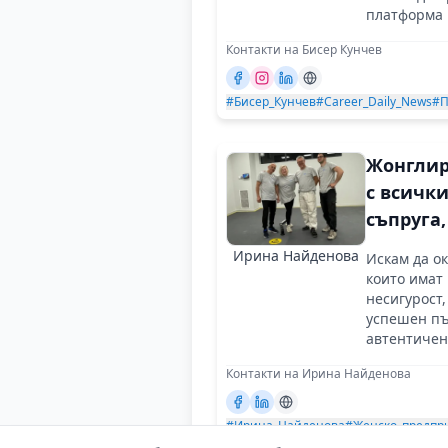
платформа 
престижна 
Контакти на Бисер Кунчев
общност.
#Бисер_Кунчев
#Career_Daily_News
#П
Жонглир
с всички
съпруга
и предп
Ирина Найденова
Искам да о
е
които имат
предизв
несигурост,
успешен пъ
автентичен
Контакти на Ирина Найденова
#Ирина_Найденова
#Женско_предпр