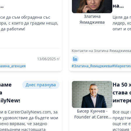
на
и и
адапти
Златина
си да съм обградена със
Целя да 
 точно
емпат
Якмаджиева
ра, с които да градим нещо,
лидер, к
значе
 да работим!
опит и о
о му
цялос
подхо
Контакти на Златина Якмаджиев
13/06/2025 г/
ламна_агенция
#Златина_Якмаджиева
#Маркети
ваме
На 50
Днес празнува
а
става 
ailyNews.com
интер
Бисер Кунчев -
и в CareerDailyNews.com, за
Все още 
Founder at Career
и удоволствие да бъдете мои
предстои
Daily News
рено вярвам, че заедно
още не е
превърнем настоящата
история 