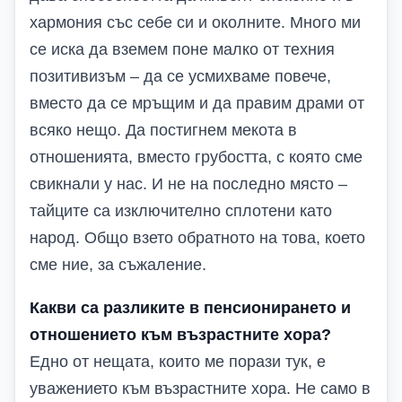
хармония със себе си и околните. Много ми
се иска да вземем поне малко от техния
позитивизъм – да се усмихваме повече,
вместо да се мръщим и да правим драми от
всяко нещо. Да постигнем мекота в
отношенията, вместо грубостта, с която сме
свикнали у нас. И не на последно място –
тайците са изключително сплотени като
народ. Общо взето обратното на това, което
сме ние, за съжаление.
Какви са разликите в пенсионирането и
отношението към възрастните хора?
Едно от нещата, които ме порази тук, е
уважението към възрастните хора. Не само в