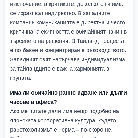
изключение, а критиките, доколкото ги има,
се изразяват индиректно. В западните
компании комуникацията е директна и често
критична, а екипността е обичайният начин в
търсенето на решения. В Тайланд процесът
е по-бавен и концентриран в ръководството.
Западният свят насърчава индивидуализма,
за тайландците е важна хармонията в
групата.
Има ли обичайно ранно идване или дълги
часове в офиса?
Ако ме питате дали има нещо подобно на
японската корпоративна култура, където
работохолизмът е норма – по-скоро не.