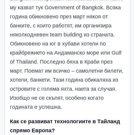
му казват тук Government of Bangkok. Всяка
година обикновено през март някоя от
банките, с които работят, им организира
няколкодневен team building из страната.
Обикновено на юг в хубави хотели по
крайбрежието на Андаманско море или Gulf
of Thailand. Последно бяха в Краби през
март. Поемат им всичко – самолетни билети,
хотели, банкети. Тази година обикаляха из
островите с голяма яхта, наета за случая.
Изобщо не се скъпят, особено когато
годината е успешна.
Как се развиват технологиите в Тайланд
спрямо Европа?