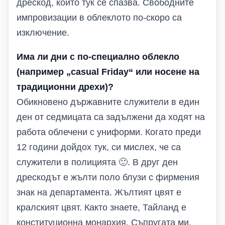
дрескод, който тук се спазва. Свободните
импровизации в облеклото по-скоро са
изключение.
Има ли дни с по-специално облекло
(например „casual Friday“ или носене на
традиционни дрехи)?
Обикновено държавните служители в един
ден от седмицата са задължени да ходят на
работа облечени с униформи. Когато преди
12 години дойдох тук, си мислех, че са
служители в полицията 🙂. В друг ден
дрескодът е жълти поло блузи с фирмения
знак на департамента. Жълтият цвят е
кралският цвят. Както знаете, Тайланд е
конституционна монархия. Съпругата ми,