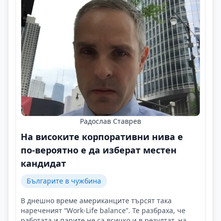
Радослав Ставрев
На високите корпоративни нива е
по-вероятно е да изберат местен
кандидат
Българите в чужбина
В днешно време американците търсят така
нареченият “Work-Life balance”. Те разбраха, че
работата и парите не са всичко и в резултат, на