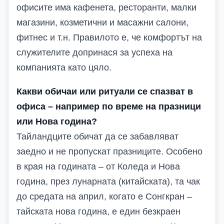
офисите има кафенета, ресторанти, малки
магазини, козметични и масажни салони,
фитнес и т.н. Правилото е, че комфортът на
служителите допринася за успеха на
компанията като цяло.
Какви обичаи или ритуали се спазват в
офиса – например по време на празници
или Нова година?
Тайландците обичат да се забавляват
заедно и не пропускат празниците. Особено
в края на годината – от Коледа и Нова
година, през лунарната (китайската), та чак
до средата на април, когато е Сонгкран –
тайската нова година, е един безкраен