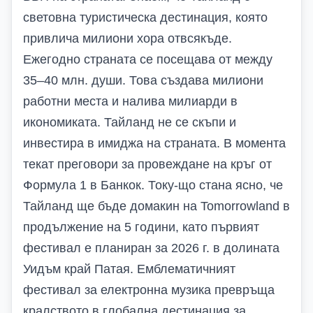
световна туристическа дестинация, която
привлича милиони хора отвсякъде.
Ежегодно страната се посещава от между
35–40 млн. души. Това създава милиони
работни места и налива милиарди в
икономиката. Тайланд не се скъпи и
инвестира в имиджа на страната. В момента
текат преговори за провеждане на кръг от
Формула 1 в Банкок. Току-що стана ясно, че
Тайланд ще бъде домакин на Tomorrowland в
продължение на 5 години, като първият
фестивал е планиран за 2026 г. в долината
Уидъм край Патая. Емблематичният
фестивал за електронна музика превръща
кралството в глобална дестинация за