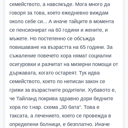
семейството, а навсякъде. Мога много да
говоря за това, което ежедневно виждам
около себе си... А иначе тайците в момента
се пенсионират на 60 години и жените, и
мъжете. Но постепенно се обсъжда
повишаване на възрастта на 65 години. За
съжаление повечето хора нямат социални
осигуровки и разчитат на мизерни помощи от
държавата, когато остареят. Тук идва
семейството, което по неписан закон се
грижи за възрастните родители. Хубавото е,
че Тайланд покрива здравно дори бедните
хора по т.нар. схема „30 бата“. Това е
таксата, а лечението, което се провежда в
определени болници, е безплатно. Иначе