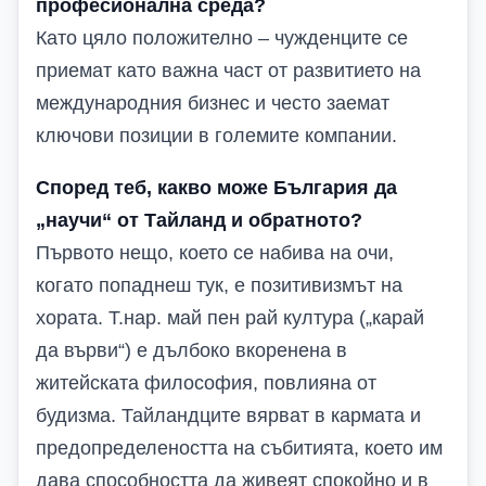
професионална среда?
Като цяло положително – чужденците се
приемат като важна част от развитието на
международния бизнес и често заемат
ключови позиции в големите компании.
Според теб, какво може България да
„научи“ от Тайланд и обратното?
Първото нещо, което се набива на очи,
когато попаднеш тук, е позитивизмът на
хората. Т.нар. май пен рай култура („карай
да върви“) е дълбоко вкоренена в
житейската философия, повлияна от
будизма. Тайландците вярват в кармата и
предопределеността на събитията, което им
дава способността да живеят спокойно и в