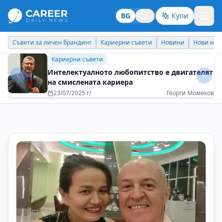
BG
EN
Купи
Кариерни съвети
Новини
Нови назначения
Днес празнува
Бизнес брандинг
Печелиш повече, когато помагаш на
другите да печелят
08/05/2025 г/
Светлана Проданова - BNI Bulgaria