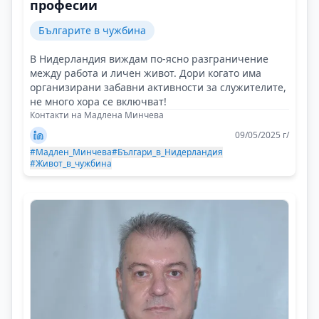
професии
Българите в чужбина
В Нидерландия виждам по-ясно разграничение
между работа и личен живот. Дори когато има
организирани забавни активности за служителите,
не много хора се включват!
Контакти на Мадлена Минчева
09/05/2025 г/
#Мадлен_Минчева
#Българи_в_Нидерландия
#Живот_в_чужбина