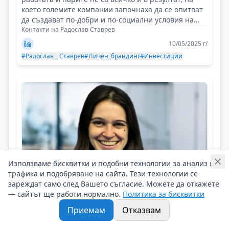
което големите компании започнаха да се опитват
да създават по-добри и по-социални условия на
труд!
Контакти на Радослав Ставрев
10/05/2025 г/
#Радослав _ Ставрев
#Личен_брандинг
#Инвестиции
Използваме бисквитки и подобни технологии за анализ на
трафика и подобряване на сайта. Тези технологии се
зареждат само след Вашето съгласие. Можете да откажете
— сайтът ще работи нормално.
Политика за бисквитки
Приемам
Отказвам
Михаела Грънчарова
Как една смела крачка на 18 създава