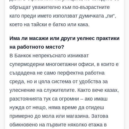
обръщат уважително към по-възрастните
като преди името използват думичката „пи“,
което на тайски е батко или кака.
Има ли масажи или други уелнес практики
на работното място?
В Банкок непрекъснато изникват
супермодерни многоетажни офиси, в които е
създадена не само перфектна работна
среда, но и цяла система от удобства за
улеснение на служителите. Както вече казах,
разстоянията тук са огромни – ако имаш
нужда от нещо, няма време да отидеш
примерно до мола или магазина. Затова
обикновено на първите няколко етажа в