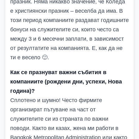
празник. Няма никакво значение, че Коледа
е християнски празник – веселба да има. В
този период компаниите раздават годишните
бонуси на служителите си, които често са
между 3 и 6 месечни заплати, в зависимост
от резултатите на компанията. Е, как да не
ти е весело 🙂.
Как се празнуват важни събития в
компаниите (рождени дни, успехи, Нова
година)?
Сплотено и шумно! Често фирмите
организират пътуване на част от
служителите си из страната по важни
поводи. Както ви казах, жена ми работи в
Bangkok Metropolitan Administration или както