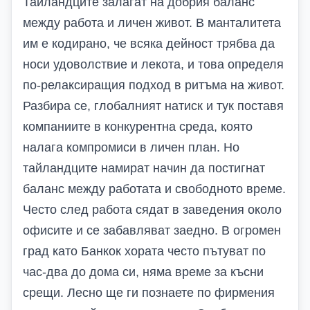
Тайландците залагат на добрия баланс
между работа и личен живот. В манталитета
им е кодирано, че всяка дейност трябва да
носи удоволствие и лекота, и това определя
по-релаксиращия подход в ритъма на живот.
Разбира се, глобалният натиск и тук поставя
компаниите в конкурентна среда, която
налага компромиси в личен план. Но
тайландците намират начин да постигнат
баланс между работата и свободното време.
Често след работа сядат в заведения около
офисите и се забавляват заедно. В огромен
град като Банкок хората често пътуват по
час-два до дома си, няма време за късни
срещи. Лесно ще ги познаете по фирмения