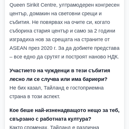
Queen Sirikit Centre, ултрамодерен конгресен
център, домакин на световни срещи и
събития. Не повярвах на очите си, когато
събориха стария център и само за 2 години
изградиха нов за срещата на страните от
ASEAN през 2020 г. За да добиете представа
– все едно да срутят и построят наново НДК.
Участието на чужденци в тези събития
лесно ли се случва или има бариери?
Не бих казал, Тайланд е гостоприемна
страна в този аспект.
Кое беше най-изненадващото нещо за теб,
свързано с работната култура?
Както споменах, Тайланд е различна