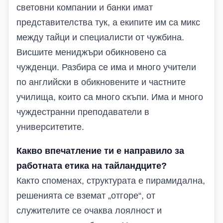
световни компании и банки имат
представителства тук, а екипите им са микс
между тайци и специалисти от чужбина.
Висшите мениджъри обикновено са
чужденци. Разбира се има и много учители
по английски в обикновените и частните
училища, които са много скъпи. Има и много
чуждестранни преподаватели в
университетите.
Какво впечатление ти е направило за
работната етика на тайландците?
Както споменах, структурата е пирамидална,
решенията се вземат „отгоре“, от
служителите се очаква лоялност и