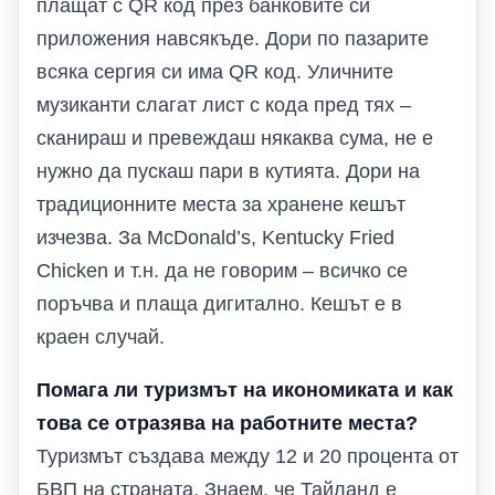
плащат с QR код през банковите си
приложения навсякъде. Дори по пазарите
всяка сергия си има QR код. Уличните
музиканти слагат лист с кода пред тях –
сканираш и превеждаш някаква сума, не е
нужно да пускаш пари в кутията. Дори на
традиционните места за хранене кешът
изчезва. За McDonald’s, Kentucky Fried
Chicken и т.н. да не говорим – всичко се
поръчва и плаща дигитално. Кешът е в
краен случай.
Помага ли туризмът на икономиката и как
това се отразява на работните места?
Туризмът създава между 12 и 20 процента от
БВП на страната. Знаем, че Тайланд е