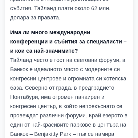
събития. Тайланд плати около 62 млн.
долара за правата.
Има ли много международни
конференции и събития за специалисти –
и кои са най-значимите?
Тайланд често е гост на световни форуми, а
Банкок е идеалното място с модерните си
конгресни центрове и огромната си хотелска
база. Северно от града, в предградието
Нонтабури, има огромен панаирен и
конгресен център, в който непрекъснато се
провеждат различни форуми. Край езерото в
един от най-красивите паркове в центъра на
Банкок – Benjakitty Park – пък се намира