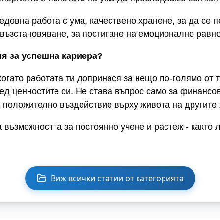
редовна работа с ума, качествено хранене, за да се 
и възстановяване, за постигане на емоционално равн
я за успешна кариера?
когато работата ти допринася за нещо по-голямо от 
д ценностите си. Не става въпрос само за финансов
 положително въздействие върху живота на другите 
възможността за постоянно учене и растеж - както л
Виж всички статии от категорията