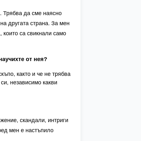
. Трябва да сме наясно
 на другата страна. За мен
 които са свикнали само
 научихте от нея?
къпо, както и че не трябва
 си, независимо какви
ежение, скандали, интриги
оред мен е настъпило