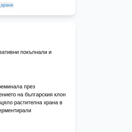
_храни
вативни покълнали и
реминала през
ението на българския клон
зцяло растителна храна в
ферментирали