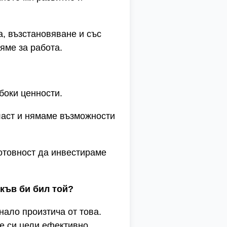
а, възстановяване и със
яме за работа.
боки ценности.
бласт и нямаме възможности
готовност да инвестираме
акъв би бил той?
нало произтича от това.
е си цели ефективно.