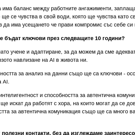
а има баланс между работните ангажименти, заплащ
 ще се чувства в свой води, която ще чувства като с
з да има усещането че прави компромис със себе си и
е бъдат ключови през следващите 10 години?
ато учене и адаптиране, за да можем да сме адеква
рзото навлизане на
AI
в живота ни.
ността за анализ на данни също ще са ключови - ос
а
AI
.
интелигентност и способността за автентична комуни
ще искат да работят с хора, на които могат да се д
стта за автентична комуникация също ще са много в
т полезни контакти, без да изглеждаме заинтерес