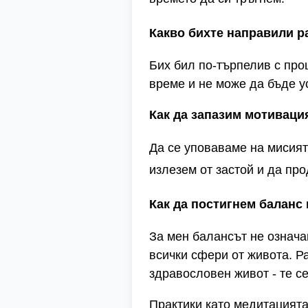
Какво бихте направили р
Бих бил по-търпелив с про
време и не може да бъде у
Как да запазим мотиваци
Да се уповаваме на мисията
излезем от застой и да пр
Как да постигнем балан
За мен балансът не означа
всички сфери от живота. Р
здравословен живот - те с
Практики като медитацията