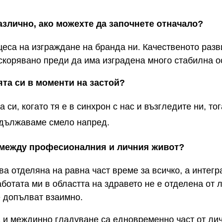
азлично, ако можехте да започнете отначало?
цеса на изграждане на бранда ни. Качественото разв
скорявано преди да има изградена много стабилна о
ята си в моменти на застой?
 си, когато тя е в синхрон с нас и възгледите ни, т
одължаваме смело напред.
с между професионалния и личния живот?
ва отделяна на равна част време за всичко, а интегр
аботата ми в областта на здравето не е отделена от
е допълват взаимно.
 и междинно гладуване са едновременно част от лич