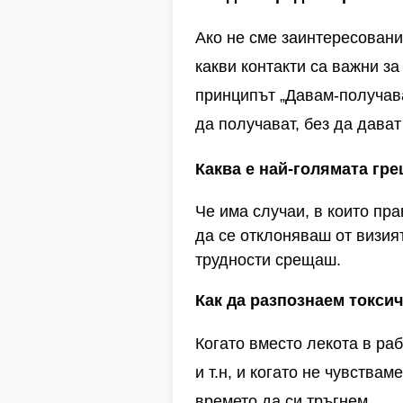
Ако не сме заинтересовани
какви контакти са важни за
принципът „Давам-получава
да получават, без да дава
Каква е най-голямата гре
Че има случаи, в които пра
да се отклоняваш от визият
трудности срещаш.
Как да разпознаем токсич
Когато вместо лекота в ра
и т.н, и когато не чувства
времето да си тръгнем.