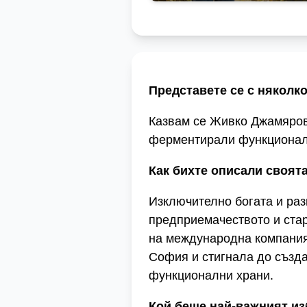
Представете се с няколк
Казвам се Живко Джамяров
ферментирали функционалн
Как бихте описали своят
Изключително богата и ра
предприемачеството и стар
на международна компания,
София и стигнала до създа
функционални храни.
Кой беше най-важният из