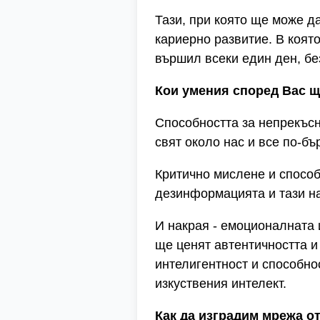
Тази, при която ще може д
кариерно развитие. В която
вършил всеки един ден, бе
Кои умения според Вас щ
Способността за непрекъсн
свят около нас и все по-бъ
Критично мислене и способ
дезинформацията и тази н
И накрая - емоционалната 
ще ценят автентичността и 
интелигентност и способно
изкуствения интелект.
Как да изградим мрежа о