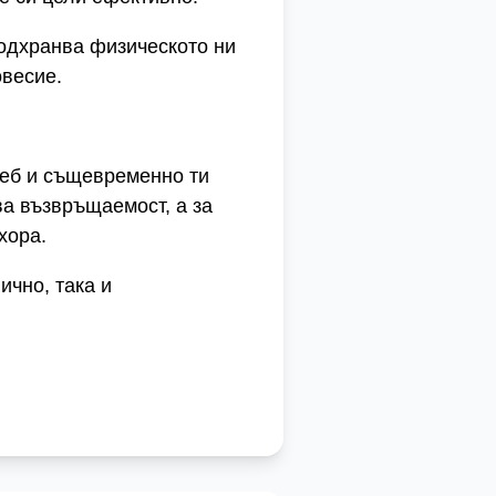
подхранва физическото ни
овесие.
теб и същевременно ти
а възвръщаемост, а за
хора.
ично, така и