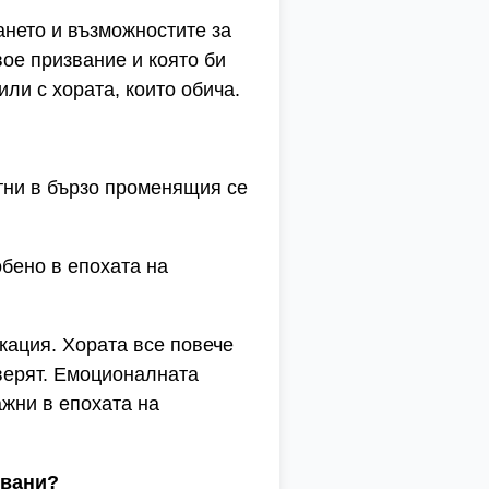
ането и възможностите за
вое призвание и която би
ли с хората, които обича.
тни в бързо променящия се
обено в епохата на
кация. Хората все повече
оверят. Емоционалната
ажни в епохата на
овани?