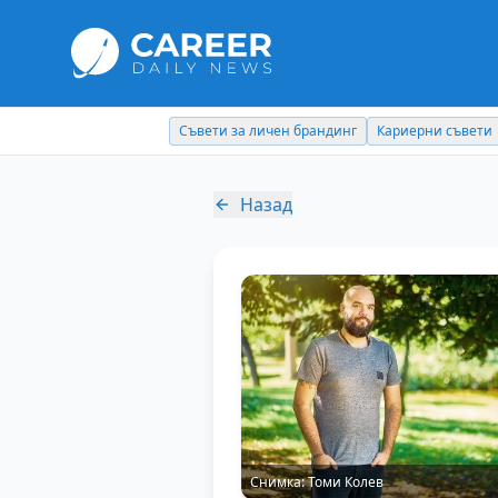
Съвети за личен брандинг
Кариерни съвети
Назад
Снимка:
Томи Колев