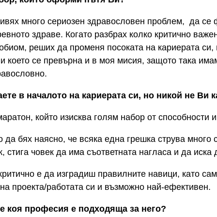
живях много сериозен здравословен проблем, да се 
евното здраве. Когато разбрах колко критично важе
обиом, реших да променя посоката на кариерата си,
 и което се превърна и в моя мисия, защото така им
равословно.
аете в началото на кариерата си, но никой не Ви к
аратон, който изисква голям набор от способности и
 да бях наясно, че всяка една грешка струва много с
, стига човек да има съответната нагласа и да иска 
критично е да изградиш правилните навици, като с
на проекта/работата си и възможно най-ефективен.
ре коя професия е подходяща за него?