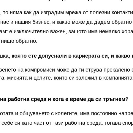
, то няма как да изградим мрежа от полезни контакти
 нас и нашия бизнес, и какво може да дадем обратно
м“ е изключително важен, защото има немалко хора,
т нищо обратно.
шка, която сте допуснали в кариерата си, и какво
венето на компромиси може да ти струва прекалено с
а, мисията и целите, които си заложил в компанията
на работна среда и кога е време да си тръгнем?
ботата и общуването с колегите, има постоянно напр
ме себе си като част от тази работна среда, тогава сп