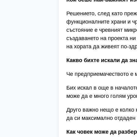
Решението, след като пре
функционалните храни и чр
състояние е чревният микр
създаването на проекта ни
на хората да живеят по-зд
Какво бихте искали да зн
Че предприемачеството е м
Бих искал в още в началото
може да е много голям урок
Друго важно нещо е колко 
да си максимално отдаден 
Как човек може да разбе