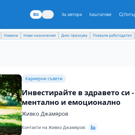
BG
EN
За автора
Хаштагове
Потъ
Новини
Нови назначения
Днес празнува
Похвали работодател
Кариерни съвети
Инвестирайте в здравето си 
ментално и емоционално
Живко Джамяров
Контакти на Живко Джамяров: