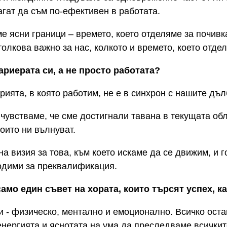
агат да съм по-ефективен в работата.
е ясни граници – времето, което отделяме за почивк
олкова важно за нас, колкото и времето, което отдел
ариерата си, а не просто работата?
рията, в която работим, не е в синхрон с нашите дъл
е чувстваме, че сме достигнали тавана в текущата о
оито ни вълнуват.
на визия за това, към което искаме да се движим, и 
одими за преквалификация.
амо един съвет на хората, които търсят успех, к
и - физическо, ментално и емоционално. Всичко оста
енергията и яснотата на ума да преследваме всичкит