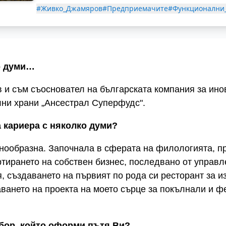
#Живко_Джамяров
#Предприемачите
#Функционални
о думи…
 и съм съосновател на българската компания за ино
и храни „Ансестрал Суперфудс".
а кариера с няколко думи?
знообразна. Започнала в сферата на филологията, п
тирането на собствен бизнес, последвано от управл
 създаването на първият по рода си ресторант за и
ването на проекта на моето сърце за покълнали и 
бор, който оформи пътя Ви?