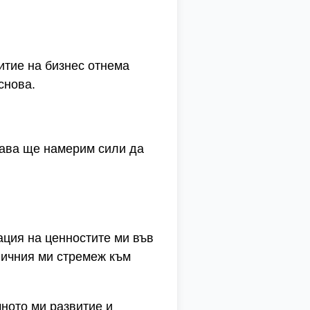
итие на бизнес отнема
снова.
огава ще намерим сили да
ация на ценностите ми във
 личния ми стремеж към
ното ми развитие и