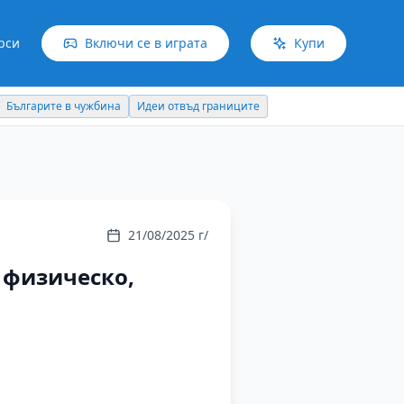
рси
Включи се в играта
Купи
Българите в чужбина
Идеи отвъд границите
21/08/2025 г/
- физическо,