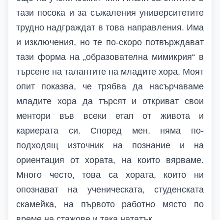
тази посока и за съжаления университетите
трудно надграждат в това направления. Има
и изключения, но те по-скоро потвърждават
тази форма на „образователна мимикрия“ в
търсене на талантите на младите хора. Моят
опит показва, че трябва да насърчаваме
младите хора да търсят и откриват свои
ментори във всеки етап от живота и
кариерата си. Според мен, няма по-
подходящ източник на познание и на
ориентация от хората, на които вярваме.
Много често, това са хората, които ни
опознават на ученическата, студенската
скамейка, на първото работно място по
време на стажове и така нататък.