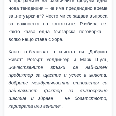
в програмите на различните форуми една
нова тенденция – че има предвидено време
за „нетуъркинг“? Често ми се задава въпроса
за важността на контактите. Разбира се,
както казва една българска поговорка –
всяко нещо става с хора.
Както отбелязват в книгата си „Добрият
живот“ Робърт Уолдингер и Марк Шулц
„
Качествените връзки са най-силен
предиктор за щастие и успех в живота,
добрите междуличностни отношения са
най-важният фактор за дългосрочно
щастие и здраве – не богатството,
кариерата или гените
“.