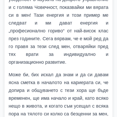
и с голяма Човечност, показвайки ми вярата
си в мен! Тази енергия и този пример ме
следват и ми дават енергия и
„професионално гориво“ от най-висок клас
през годините. Сега вярвам, че е мой ред да
го правя за тези след мен, отваряйки пред
тях врати за индивидуално и
организационно развитие.
Може би, бих искал да знам и да си давам
ясна сметка в началото на кариерата си, че
допира и общуването с тези хора ще бъде
временен, ще има начало и край, като всяко
нещо в живота, и когато съм усещал с всяка
пора на тялото си колко са безценни за мен,