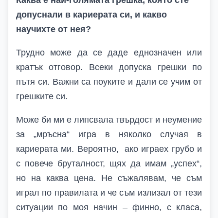
Каква е най-голямата грешка, която сте
допуснали в кариерата си, и какво
научихте от нея?
Трудно може да се даде еднозначен или
кратък отговор. Всеки допуска грешки по
пътя си. Важни са поуките и дали се учим от
грешките си.
Може би ми е липсвала твърдост и неумение
за „мръсна“ игра в няколко случая в
кариерата ми. Вероятно, ако играех грубо и
с повече бруталност, щях да имам „успех“,
но на каква цена. Не съжалявам, че съм
играл по правилата и че съм излизал от тези
ситуации по моя начин – финно, с класа,