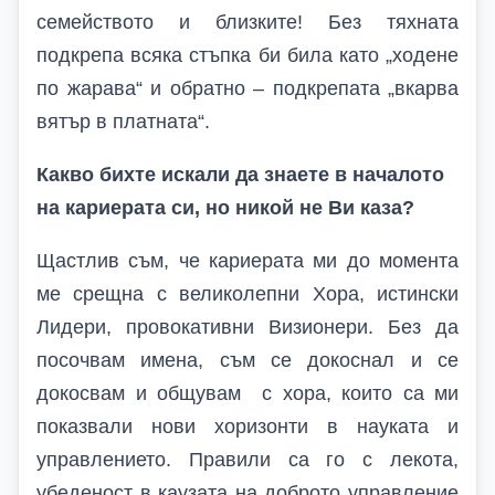
семейството и близките! Без тяхната
подкрепа всяка стъпка би била като „ходене
по жарава“ и обратно – подкрепата „вкарва
вятър в платната“.
Какво бихте искали да знаете в началото
на кариерата си, но никой не Ви каза?
Щастлив съм, че кариерата ми до момента
ме срещна с великолепни Хора, истински
Лидери, провокативни Визионери. Без да
посочвам имена, съм се докоснал и се
докосвам и общувам с хора, които са ми
показвали нови хоризонти в науката и
управлението. Правили са го с лекота,
убеденост в каузата на доброто управление