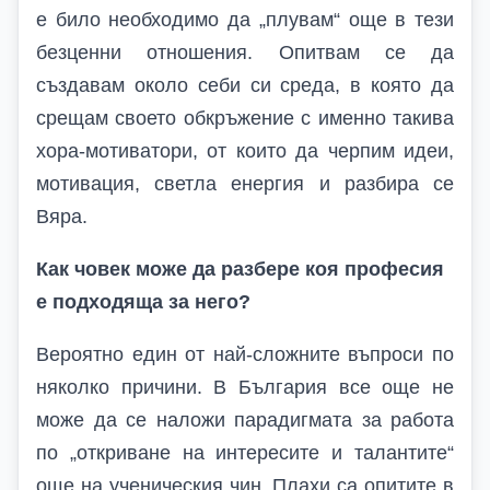
е било необходимо да „плувам“ още в тези
безценни отношения. Опитвам се да
създавам около себи си среда, в която да
срещам своето обкръжение с именно такива
хора-мотиватори, от които да черпим идеи,
мотивация, светла енергия и разбира се
Вяра.
Как човек може да разбере коя професия
е подходяща за него?
Вероятно един от най-сложните въпроси по
няколко причини. В България все още не
може да се наложи парадигмата за работа
по „откриване на интересите и талантите“
още на ученическия чин. Плахи са опитите в