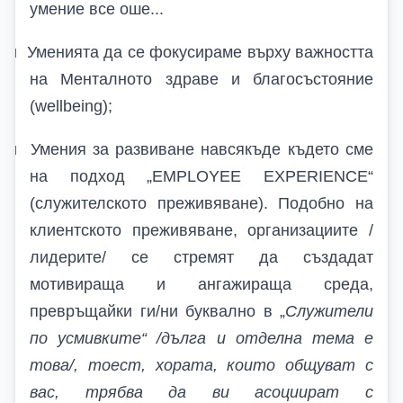
умение все оше...
ü
Уменията да се фокусираме върху важността
на Менталното здраве и благосъстояние
(wellbeing);
ü
Умения за развиване навсякъде където сме
на подход „EMPLOYEE EXPERIENCE“
(служителското преживяване). Подобно на
клиентското преживяване, организациите /
лидерите/ се стремят да създадат
мотивираща и ангажираща среда,
превръщайки ги/ни буквално в „
Служители
по усмивките“ /дълга и отделна тема е
това/, тоест, хората, които общуват с
вас, трябва да ви асоциират с