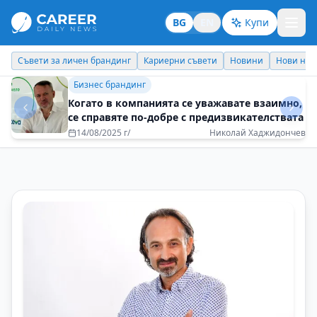
BG
EN
Купи
Кариерни съвети
Новини
Нови назначения
Днес празнува
Бизнес брандинг
Формулата за успех е една – в бизнеса и в
живота
05/08/2025 г/
Владимир Рашев