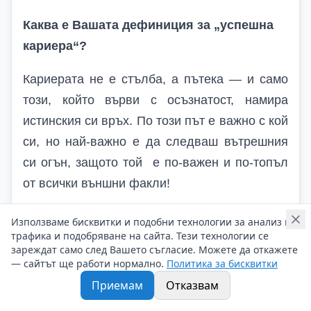
Каква е
В
ашата дефиниция за „успешна
кариера“?
Кариерата не е стълба, а пътека — и само
този, който върви с осъзнатост, намира
истинския си връх. По този път е важно с кой
си, но най-важно е да следваш вътрешния
си огън, защото той е по-важен и по-топъл
от всички външни факли!
Използваме бисквитки и подобни технологии за анализ на
трафика и подобряване на сайта. Тези технологии се
Виж всички статии от категорията
зареждат само след Вашето съгласие. Можете да откажете
— сайтът ще работи нормално.
Политика за бисквитки
Приемам
Отказвам
Подобни статии