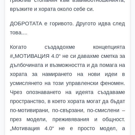
грижлив стопанин към взаимоотношенията,
връзките и хората около себе си.
ДОБРОТАТА е горивото. Другото идва след
това....
Когато създадохме концепцията
#
„МОТИВАЦИЯ 4.0“ не си давахме сметка за
дълбочината и възможността и да помага на
хората за намирането на нови идеи в
усмислянето на този управленски феномен.
Чрез опознаването на идеята създаваме
пространство, в което хората могат да бъдат
по-мотивирани, по-свързани, по-смислени –
през модели, преживявания и общност.
„Мотивация 4.0“ не е просто модел, а