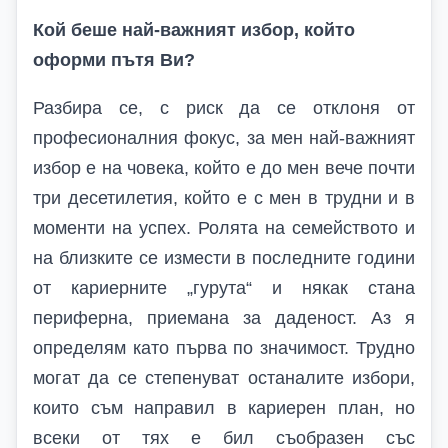
Кой беше най-важният избор, който
оформи пътя
В
и?
Разбира се, с риск да се отклоня от
професионалния фокус, за мен най-важният
избор е на човека, който е до мен вече почти
три десетилетия, който е с мен в трудни и в
моменти на успех. Ролята на семейството и
на близките се измести в последните години
от кариерните „гурута“ и някак стана
периферна, приемана за даденост. Аз я
определям като първа по значимост. Трудно
могат да се степенуват останалите избори,
които съм направил в кариерен план, но
всеки от тях е бил съобразен със