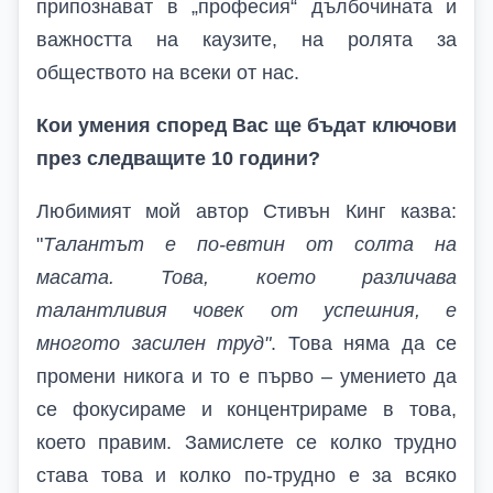
припознават в „професия“ дълбочината и
важността на каузите, на ролята за
обществото на всеки от нас.
Кои умения според
В
ас ще бъдат ключови
през следващите 10 години?
Любимият мой автор Стивън Кинг казва:
"
Талантът е по-евтин от солта на
масата. Това, което различава
талантливия човек от успешния, е
многото засилен труд"
. Това няма да се
промени никога и то е първо – умението да
се фокусираме и концентрираме в това,
което правим. Замислете се колко трудно
става това и колко по-трудно е за всяко