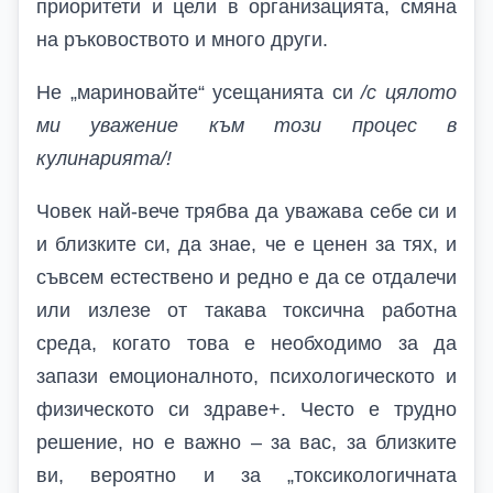
приоритети и цели в организацията, смяна
на ръковоството и много други.
Не „мариновайте“ усещанията си
/с цялото
ми уважение към този процес в
кулинарията/!
Човек най-вече трябва да уважава себе си и
и близките си, да знае, че е ценен за тях, и
съвсем естествено и редно е да се отдалечи
или излезе от такава токсична работна
среда, когато това е необходимо за да
запази емоционалното, психологическото и
физическото си здраве+. Често е трудно
решение, но е важно – за вас, за близките
ви, вероятно и за „токсикологичната