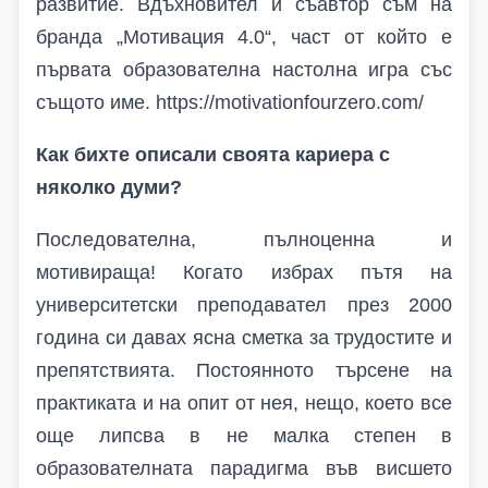
развитие.
Вдъхновител и съавтор съм на
бранда „Мотивация 4.0“, част от който е
първата образователна настолна игра със
същото име.
https://motivationfourzero.com/
Как бихте описали своята кариера с
няколко думи?
Последователна, пълноценна и
мотивираща! Когато избрах пътя на
университетски преподавател през 2000
година си давах ясна сметка за трудостите и
препятствията. Постоянното търсене на
практиката и на опит от нея, нещо, което все
още липсва в не малка степен в
образователната парадигма във висшето