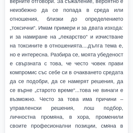
верните отговори. За съжаление, вероятно е
неизбежно да се попада в среда или
отношения, близки до определението
„токсични“. Имам примери и за двата изхода:
и за намиране на „лекарство“ и изчистване
на токсините в отношенията....дълга тема е,
но е интересна. Разбира се, моята убеденост
е свързната с това, че често човек прави
компромис със себе си в очакването средата
да се подобри, да се намерят решения, да
се върне „старото време“...това не винаги е
възможно. Често за това има причини –
управленски решения, лош подбор,
личностна промяна, в хора, променили
своите професионални позиции, смяна в