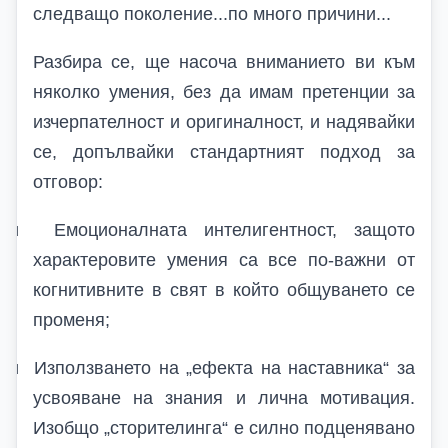
следващо поколение...по много причини...
Разбира се, ще насоча вниманието ви към
няколко умения, без да имам претенции за
изчерпателност и оригиналност, и надявайки
се
,
допълвайки стандартният подход за
отговор:
ü
Емоционалната интелигентност, защото
характеровите умения са все по-важни от
когнитивните в свят в който общуването се
променя;
ü
Използването на „ефекта на наставника“ за
усвояване на знания и лична мотивация.
Изобщо „сторителинга“ е силно подценявано