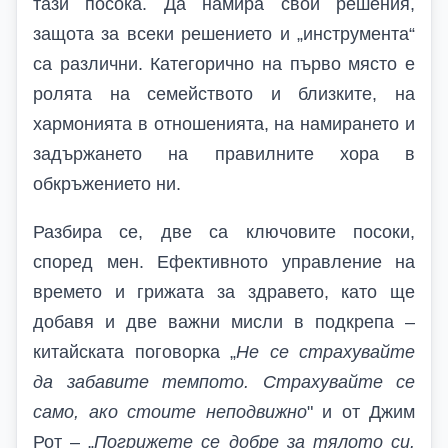
тази посока. Да намира свои решения,
защота за всеки решението и „инструмента“
са различни. Категорично на първо място е
ролята на семейството и близките, на
хармонията в отношенията, на намирането и
задържането на правилните хора в
обкръжението ни.
Разбира се, две са ключовите посоки,
според мен. Ефективното управление на
времето и грижата за здравето, като ще
добавя и две важни мисли в подкрепа –
китайската поговорка „
Не се страхувайте
да забавите темпото. Страхувайте се
само, ако стоите неподвижно
" и от Джим
Рот – „
Погрижете се добре за тялото си.