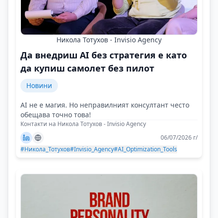
Никола Тотухов - Invisio Agency
Да внедриш AI без стратегия е като
да купиш самолет без пилот
Новини
AI не е магия. Но неправилният консултант често
обещава точно това!
Контакти на Никола Тотухов - Invisio Agency
06/07/2026 г/
#Никола_Тотухов
#Invisio_Agency
#AI_Optimization_Tools