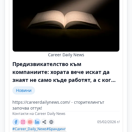
Career Daily News
Предизвикателство към
компаниите: хората вече искат да
знаят не само къде работят, а с кого
и защо
Новини
https://careerdailynews.com/ - сторителингът
започва оттук!
Контакти на Career Daily News
05/02/2026 г/
#Career_Daily_News
#Брандинг