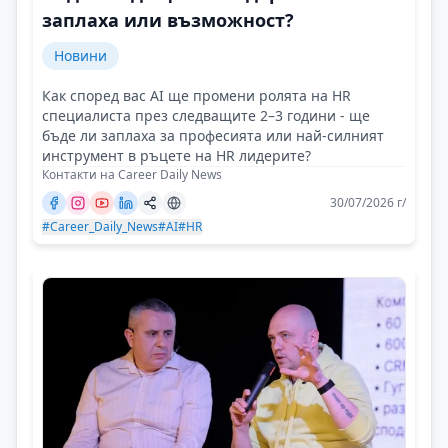
заплаха или възможност?
Новини
Как според вас AI ще промени ролята на HR
специалиста през следващите 2–3 години - ще
бъде ли заплаха за професията или най-силният
инструмент в ръцете на HR лидерите?
Контакти на Career Daily News
30/07/2026 г/
#Career_Daily_News
#AI
#HR