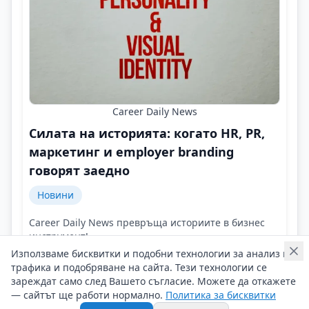
Career Daily News
Силата на историята: когато HR, PR,
маркетинг и employer branding
говорят заедно
Новини
Career Daily News превръща историите в бизнес
инструмент!
Контакти на Career Daily News
Използваме бисквитки и подобни технологии за анализ на
трафика и подобряване на сайта. Тези технологии се
30/07/2026 г/
зареждат само след Вашето съгласие. Можете да откажете
#Career_Daily_News
#Corporate_Employer_branding
— сайтът ще работи нормално.
Политика за бисквитки
#Storytelling