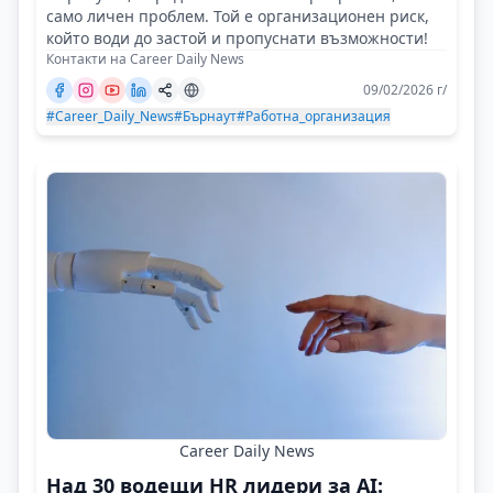
само личен проблем. Той е организационен риск,
който води до застой и пропуснати възможности!
Контакти на Career Daily News
09/02/2026 г/
#Career_Daily_News
#Бърнаут
#Работна_организация
Career Daily News
Над 30 водещи HR лидери за AI: