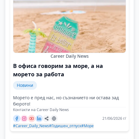
Career Daily News
В офиса говорим за море, а на
морето за работа
Новини
Морето е пред нас, но съзнанието ни остава зад
бюрото!
Контакти на Career Daily News
21/06/2026 г/
#Career_Daily_News
#Годишен_отпуск
#Море