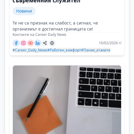
съвременния служител
Новини
Те не са признак на слабост, а сигнал, че
организмът е достигнал границата си!
Контакти на Career Daily News
10/02/2026 г/
#Career_Daily_News
#Работен_комфорт
#Паник_атаките