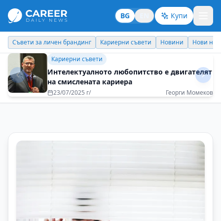
BG
EN
Купи
Кариерни съвети
Новини
Нови назначения
Днес празнува
Бизнес брандинг
Печелиш повече, когато помагаш на
другите да печелят
08/05/2025 г/
Светлана Проданова - BNI Bulgaria