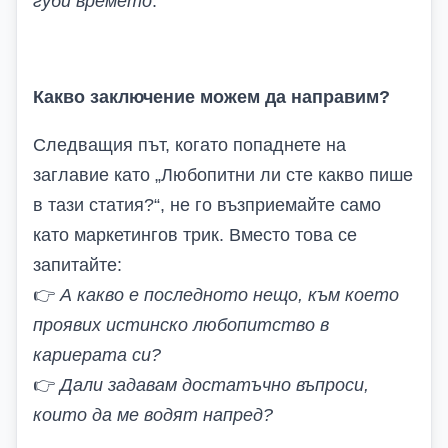
губи времето
.
Какво з
аключение
можем да направим?
Следващия път, когато попаднете на
заглавие като „Любопитни ли сте какво пише
в тази статия?“, не го възприемайте само
като маркетингов трик. Вместо това се
запитайте:
👉
А какво е последното нещо, към което
проявих истинско любопитство в
кариерата си?
👉
Дали задавам достатъчно въпроси,
които да ме водят напред?