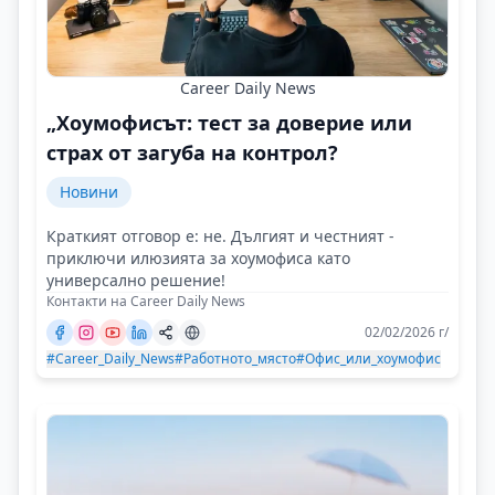
Career Daily News
„Хоумофисът: тест за доверие или
страх от загуба на контрол?
Новини
Краткият отговор е: не. Дългият и честният -
приключи илюзията за хоумофиса като
универсално решение!
Контакти на Career Daily News
02/02/2026 г/
#Career_Daily_News
#Работното_място
#Офис_или_хоумофис