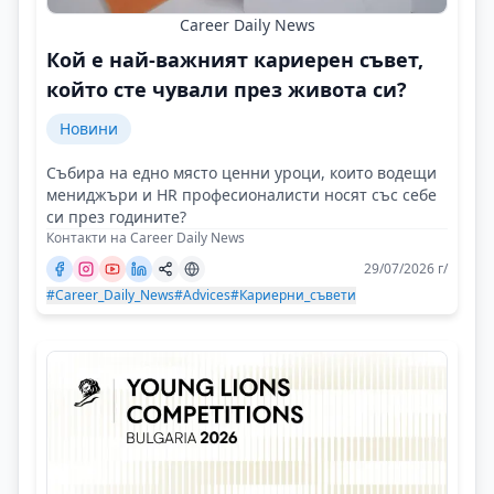
Career Daily News
Кой е най-важният кариерен съвет,
който сте чували през живота си?
Новини
Събира на едно място ценни уроци, които водещи
мениджъри и HR професионалисти носят със себе
си през годините?
Контакти на Career Daily News
29/07/2026 г/
#Career_Daily_News
#Advices
#Кариерни_съвети