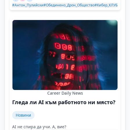
#Антон_Пулийски
#Обединено_Дрон_Общество
#Кибер_КЛУБ
Career Daily News
Гледа ли AI към работното ни място?
Новини
AI не спира да учи. А, вие?