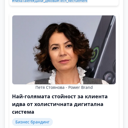
#NexaTalent
#Дани_Дякова
#Tech_Recruitment
Петя Стоянова - Power Brand
Най-голямата стойност за клиента
идва от холистичната дигитална
система
Бизнес брандинг