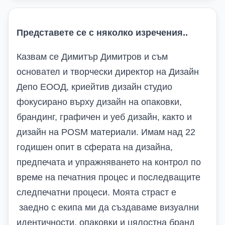
Представете се с няколко изречения..
Казвам се Димитър Димитров и съм
основател и творчески директор на Дизайн
Депо ЕООД, криейтив дизайн студио
фокусирано върху дизайн на опаковки,
брандинг, графичен и уеб дизайн, както и
дизайн на POSM материали. Имам над 2
2
годишен опит в сферата на дизайна,
предпечата и упражняването на контрол по
време на печатния процес и последващите
следпечатни процеси.
М
оята страст е
заедно с екипа ми
да създаваме визуални
идентичности, опаковки и цялостна бранд