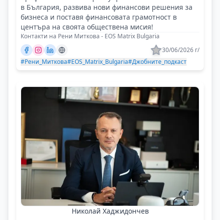
в България, развива нови финансови решения за
бизнеса и поставя финансовата грамотност в
центъра на своята обществена мисия!
Контакти на Рени Миткова - EOS Matrix Bulgaria
30/06/2026 г/
#Рени_Миткова
#EOS_Matrix_Bulgaria
#Джобните_подкаст
Николай Хаджидончев