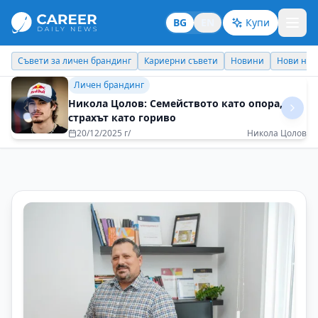
BG
EN
Купи
Кариерни съвети
Новини
Нови назначения
Днес празнува
Идеи отвъд границите
Мисленето на всеки един от нас се променя
при досега с нова култура
08/07/2025 г/
Ирена Комитова