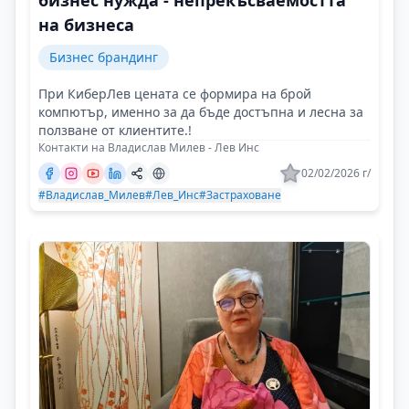
бизнес нужда - непрекъсваемостта
на бизнеса
Бизнес брандинг
При КиберЛев цената се формира на брой
компютър, именно за да бъде достъпна и лесна за
ползване от клиентите.!
Контакти на Владислав Милев - Лев Инс
02/02/2026 г/
#Владислав_Милев
#Лев_Инс
#Застраховане