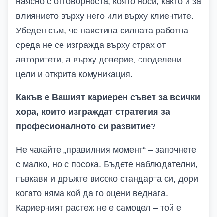
наясно с отговорноста
, която носи,
както и за
влиянието върху него или върху клиентите.
Убеден съм, че наистина силната работна
среда не се изгражда върху страх от
авторитети, а върху доверие, споделени
цели и открита комуникация.
Какъв е Вашият кариерен съвет за всички
хора, които изграждат стратегия за
професионалното си развитие?
Не чакайте „правилния момент“ – започнете
с малко, но с посока. Бъдете наблюдателни,
гъвкави и дръжте високо стандарта си, дори
когато няма кой да го оцени веднага.
Кариерният растеж не е самоцел – той е