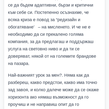
се да бъдем адаптивни, бързи и критични
към себе си.
Постепенно осъзнахме,
че
всяка криза е повод за “редизайн
и
обогатяване
’
– на мисленето.
И че не е
необходимо да си прекалено голяма
компания, за да предлагаш и поддържаш
услуга на световно ниво и да ти се
доверяват, някой от на големите брандове
на пазара.
Най-важният урок
за мен
?
.
Няма как да
разбереш, какво предстои,
какво има точно
зад завоя, и колко далече може да се окаже
хоризонта
ако
нямаш възможност да го
проучиш и
не направиш опит
да го