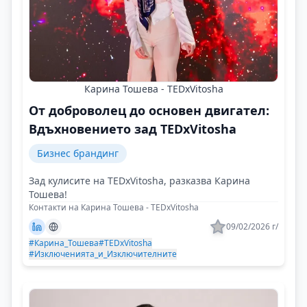
Карина Тошева - TEDxVitosha
От доброволец до основен двигател:
Вдъхновението зад TEDxVitosha
Бизнес брандинг
Зад кулисите на TEDxVitosha, разказва Карина
Тошева!
Контакти на Карина Тошева - TEDxVitosha
09/02/2026 г/
#Карина_Тошева
#TEDxVitosha
#Изключенията_и_Изключителните