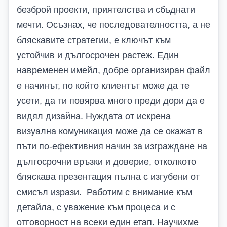
безброй проекти, приятелства и сбъднати
мечти.
Осъзнах, че последователността, а не
бляскавите стратегии, е ключът към
устойчив и дългосрочен
растеж.
Един
навременен имейл, добре организиран файл
е
начин
ът
,
по
който клиентът може да
те
усети,
да ти повярва много
преди дори да
е
вид
ял
дизайна
. Н
уждата от искрена
визуална комуникация
може да се окажат в
пъти
по-ефективни
я
начин за изграждане на
дългосрочни връзки и доверие
, отколкото
бляскава презентация
пълна с изгубени от
смисъл изрази
.
Работим с внимание към
детайла, с уважение към процеса и с
отговорност
на всеки един етап.
Научихме