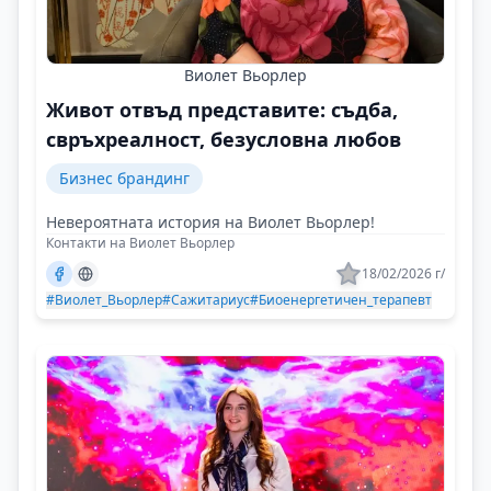
Виолет Вьорлер
Живот отвъд представите: съдба,
свръхреалност, безусловна любов
Бизнес брандинг
Невероятната история на Виолет Вьорлер!
Контакти на Виолет Вьорлер
18/02/2026 г/
#Виолет_Вьорлер
#Сажитариус
#Биоенергетичен_терапевт