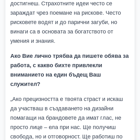
достигнеш.
С
трахотните идеи често се
зараждат чрез поемане на рискове.
Често
рисковете водят и до парични загуби, но
винаги са в основата за богатството от
умения и знания.
Ако Вие лично трябва да пишете обява за
работа, с какво бихте привлекли
вниманието на един бъдещ Ваш
служител?
„Ако
прецизността е твоята страст и
искаш
да участваш в създаването на
дизайни
помагащи на
брандове
те да
имат глас, не
просто лице – ела при нас. Ще получиш
свобода, но и отговорност. Ще работиш по