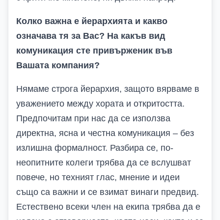
Колко важна е йерархията и какво
означава тя за Вас? На какъв вид
комуникация сте привърженик във
Вашата компания?
Нямаме строга йерархия, защото вярваме в
уважението между хората и откритостта.
Предпочитам при нас да се използва
директна, ясна и честна комуникация – без
излишна формалност. Разбира се
,
по
-
неопитните колеги трябва
да
се вслушват
повече, но
техният глас, мнение и иде
и
също са
важн
и
и се вз
имат
винаги пр
е
двид.
Естествено всеки член на екипа трябва да е