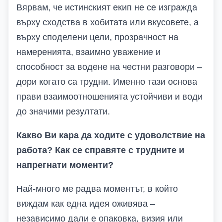
Вярвам, че истинският екип не се изгражда
върху сходства в хобитата или вкусовете, а
върху споделени цели, прозрачност на
намеренията, взаимно уважение и
способност за водене на честни разговори –
дори когато са трудни. Именно тази основа
прави взаимоотношенията устойчиви и води
до значими резултати.
Какво Ви кара да ходите с удоволствие на
работа? Как се справяте с трудните и
напрегнати моменти?
Най-много ме радва моментът, в който
виждам как една идея оживява –
независимо дали е опаковка, визия или