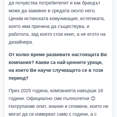
да почувства потребителят и как брандът
може да заживее в средата около него.
Ценим истинската комуникация, естетиката,
която има причина да съществува, и
работата, зад която стои екип, а не егото на
дизайнера.
От колко време развивате настоящата Ви
компания? Какви са най-ценните уроци,
на които Ви научи случващото се в този
период?
През 2025 година, компанията навърши 18
години. Официално сме пълнолетни
😊
Натрупахме опит, знания и спомени, които не
могат да се измерват само с години, а с