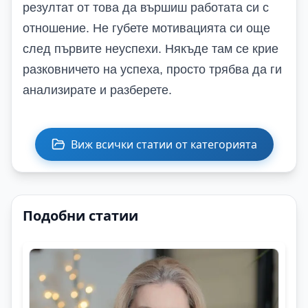
резултат от това да вършиш работата си с
отношение.
Не губете мотивацията си още
след първите неуспехи. Някъде там се крие
разковничето на успеха, просто трябва да ги
анализирате и разберете.
Виж всички статии от категорията
Подобни статии