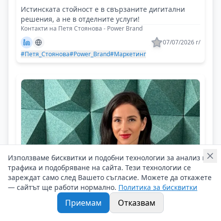
Истинската стойност е в свързаните дигитални
решения, а не в отделните услуги!
Контакти на Петя Стоянова - Power Brand
07/07/2026 г/
#Петя_Стоянова
#Power_Brand
#Маркетинг
Използваме бисквитки и подобни технологии за анализ на
трафика и подобряване на сайта. Тези технологии се
зареждат само след Вашето съгласие. Можете да откажете
— сайтът ще работи нормално.
Политика за бисквитки
Приемам
Отказвам
Пламена Тотева - DSK Bank
Емоциите избират дома. Разумът