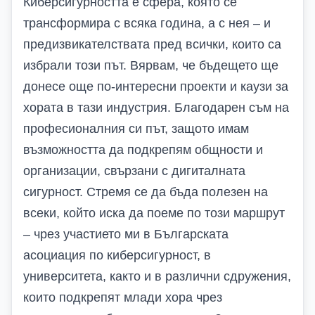
Киберсигурността е сфера, която се
трансформира с всяка година, а с нея – и
предизвикателствата пред всички, които са
избрали този път. Вярвам, че бъдещето ще
донесе още по-интересни проекти и каузи за
хората в тази индустрия.
Благодарен съм на
професионалния си път,
защото
имам
възможността да подкрепям общности и
организации, свързани с дигиталната
сигурност. Стремя се да бъда полезен на
всеки, който иска да поеме по този маршрут
– чрез участието ми в Българската
асоциация по киберсигурност, в
университета, както и в различни сдружения,
които подкрепят млади хора чрез