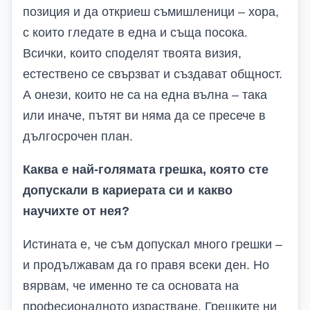
позиция и да откриеш съмишленици – хора,
с които гледате в една и съща посока.
Всички, които споделят твоята визия,
естествено се свързват и създават общност.
А онези, които не са на една вълна – така
или иначе, пътят ви няма да се пресече в
дългосрочен план.
Каква е най-голямата грешка, която сте
допускали в кариерата си и какво
научихте от нея?
Истината е, че съм допускал мно
го
грешки –
и продължавам да го правя всеки ден. Но
вярвам, че именно те са основата на
професионалното израстване. Грешките ни