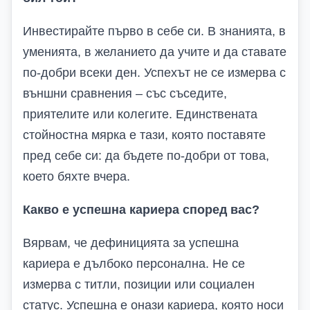
Инвестирайте първо в себе си. В знанията, в
уменията, в желанието да учите и да ставате
по-добри всеки ден. Успехът не се измерва с
външни сравнения – със съседите,
приятелите или колегите. Единствената
стойностна мярка е тази, която поставяте
пред себе си:
да бъдете по-добри от
това,
което бяхте
вчера.
Какво е успешна кариера според вас?
Вярвам, че дефиницията за успешна
кариера е дълбоко персонална. Не се
измерва с титли, позиции или социален
статус. Успешна е онази кариера, която носи