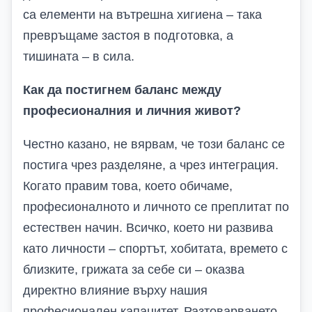
са елементи на вътрешна хигиена – така
превръщаме застоя в подготовка, а
тишината – в сила.
Как да постигнем баланс между
професионалния и личния живот?
Честно казано, не вярвам, че този баланс се
постига чрез разделяне, а чрез интеграция.
Когато правим това, което обичаме,
професионалното и личното се преплитат по
естествен начин. Всичко, което ни развива
като личности – спортът, хобитата, времето с
близките, грижата за себе си – оказва
директно влияние върху нашия
професионален капацитет. Разтоварването