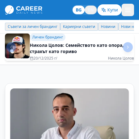
BG
EN
Купи
Кариерни съвети
Новини
Нови назначения
Днес празнува
Идеи отвъд границите
Пътуванията ме правят по-гъвкава и по-
отворена към новото
01/09/2025 г/
Полина Тоскова