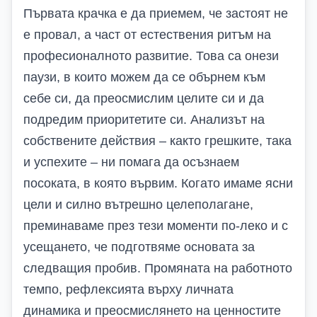
Първата крачка е да приемем, че застоят не
е провал, а част от естествения ритъм на
професионалното развитие. Това са онези
паузи, в които можем да се обърнем към
себе си, да преосмислим целите си и да
подредим приоритетите си. Анализът на
собствените действия – както грешките, така
и успехите – ни помага да осъзнаем
посоката, в която вървим. Когато имаме ясни
цели и силно вътрешно целеполагане,
преминаваме през тези моменти по-леко и с
усещането, че подготвяме основата за
следващия пробив. Промяната на работното
темпо, рефлексията върху личната
динамика и преосмислянето на ценностите