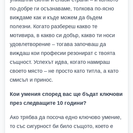
по-добре ги осъзнаваме, толкова по-ясно
виждаме как и къде можем да бъдем
полезни.
Когато разбереш какво те
мотивира, в какво си добър, какво ти носи
удовлетворение – тогава започваш да
виждаш кои професии резонират с твоята
същност. Успехът идва, когато намираш
своето място – не просто като титла, а като
смисъл и принос.
Кои умения според вас ще бъдат ключови
през следващите 10 години?
Ако трябва да посоча едно ключово умение,
то със сигурност би било същото, което е