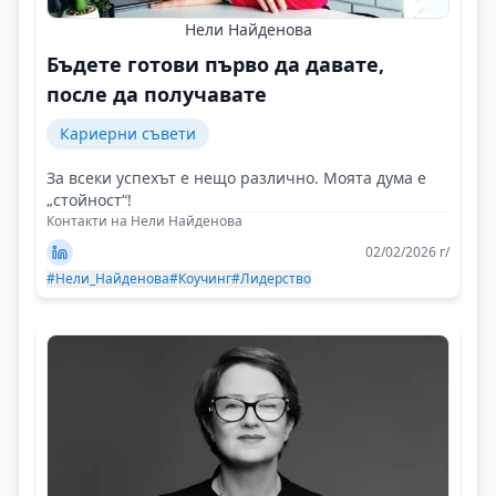
Нели Найденова
Бъдете готови първо да давате,
после да получавате
Кариерни съвети
За всеки успехът е нещо различно. Моята дума е
„стойност“!
Контакти на Нели Найденова
02/02/2026 г/
#Нели_Найденова
#Коучинг
#Лидерство