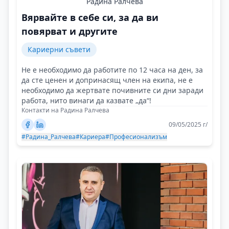
Радина Ралчева
Вярвайте в себе си, за да ви
повярват и другите
Кариерни съвети
Не е необходимо да работите по 12 часа на ден, за
да сте ценен и допринасящ член на екипа, не е
необходимо да жертвате почивните си дни заради
работа, нито винаги да казвате „да“!
Контакти на Радина Ралчева
09/05/2025 г/
#Радина_Ралчева
#Кариера
#Професионализъм