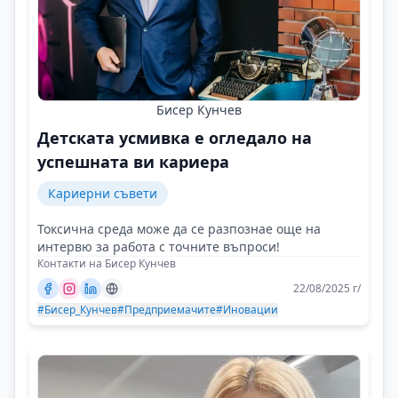
Бисер Кунчев
Детската усмивка е огледало на
успешната ви кариера
Кариерни съвети
Токсична среда може да се разпознае още на
интервю за работа с точните въпроси!
Контакти на Бисер Кунчев
22/08/2025 г/
#Бисер_Кунчев
#Предприемачите
#Иновации