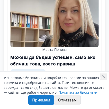
Марта Попова
Можеш да бъдеш успешен, само ако
обичаш това, което правиш
Кариерни съвети
Използваме бисквитки и подобни технологии за анализ на
Успешната кариера е да получаваш финансово
трафика и подобряване на сайта. Тези технологии се
удовлетворение и признание от труда си в
зареждат само след Вашето съгласие. Можете да откажете
размери, отговарящи на постигнатите резултати,
— сайтът ще работи нормално.
Политика за бисквитки
вложените усилия, време, опит!
Приемам
Отказвам
Контакти на Марта Попова
05/05/2025 г/