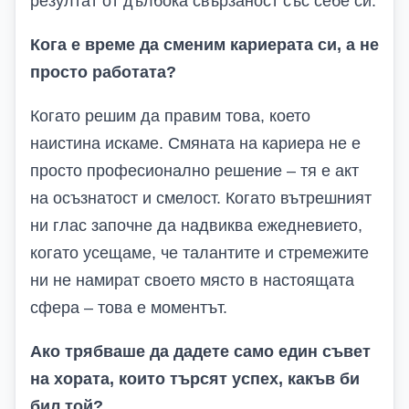
резултат от дълбока свързаност със себе си.
Кога е време да сменим кариерата си, а не
просто работата?
Когато решим да правим това, което
наистина искаме. Смяната на кариера не е
просто професионално решение – тя е акт
на осъзнатост и смелост. Когато вътрешният
ни глас започне да надвиква ежедневието,
когато усещаме, че талантите и стремежите
ни не намират своето място в настоящата
сфера – това е моментът.
Ако трябваше да дадете само един съвет
на хората, които търсят успех, какъв би
бил той?