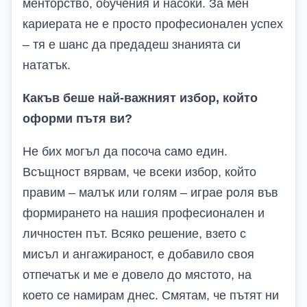
менторство, обучения и насоки. За мен
кариерата не е просто професионален успех
– тя е шанс да предадеш знанията си
нататък.
Какъв беше най-важният избор, който
оформи пътя ви?
Не бих могъл да посоча само един.
Всъщност вярвам, че всеки избор, който
правим – малък или голям – играе роля във
формирането на нашия професионален и
личностен път. Всяко решение, взето с
мисъл и ангажираност, е добавило своя
отпечатък и ме е довело до мястото, на
което се намирам днес. Смятам, че пътят ни