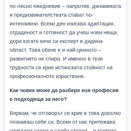
по-лесно ежедневие – напротив, динамиката
и предизвикателствата стават по-
интензивни. Всеки ден изисква адаптация,
отдаденост и готовност да учиш нови неща,
дори когато вече си експерт в дадена
област. Това обаче е и най-ценното –
развитието не спира. И именно в тези
трудности се крие истинската стойност на
професионалното израстване.
Как човек може да разбере коя професия
е подходяща за него?
Вярвам, че отговорът се крие в това доколко
познаваш себе си. Всеки от нас притежава
уникални силни и слаби страни – и колкото