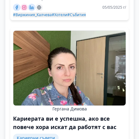
05/05/2025 г/
#Виржиния_Калчева
#Хотели
#Събития
Гергана Димова
Кариерата ви е успешна, ако все
повече хора искат да работят с вас
Кариерни съвети