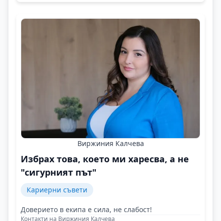
Виржиния Калчева
Избрах това, което ми харесва, а не
"сигурният път"
Кариерни съвети
Доверието в екипа е сила, не слабост!
Контакти на Виржиния Калчева