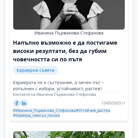
Иванина Първанова-Стефанова
Напълно възможно е да постигаме
високи резултати, без да губим
човечността си по пътя
Кариерни съвети
Кариерата не е състезание, а личен път –
изпълнен с избори, устойчивост, растеж!
Контакти на Иванина Първанова-Стефанова
13/05/2025 г/
#Иванина_Първанова_Стефанова
#Устойчив_растеж
#Кариера_смисъл_посока