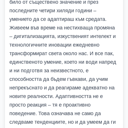
било от съществено значение и през
последните
четири
хиляди години –
умението да се адаптираш към средата.
Живеем във време на нестихваща промяна
– дигитализацията, изкуственият интелект и
технологичните иновации ежедневно
трансформират света около нас. И все пак,
единственото умение, което ни води напред
и ни подготвя за неизвестното, е
способността да бъдем гъвкави, да учим
непрекъснато и да реагираме адекватно на
новите реалности. Адаптивността не е
просто реакция – тя е проактивно
поведение. Това означава не само да
следваме тенденциите, но и да умеем да ги