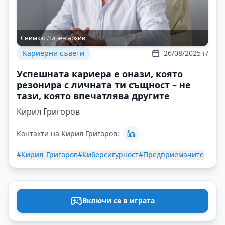
Снимка:
Личен архив
Кариерни съвети
26/08/2025 г/
Успешната кариера е онази, която
резонира с личната ти същност – не
тази, която впечатлява другите
Кирил Григоров
Контакти на Кирил Григоров:
#Кирил_Григоров
#Киберсигурност
#Предприемачите
Включи се в играта