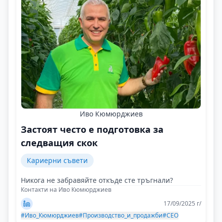
Иво Кюмюрджиев
Застоят често е подготовка за
следващия скок
Кариерни съвети
Никога не забравяйте откъде сте тръгнали?
Контакти на Иво Кюмюрджиев
17/09/2025 г/
#Иво_Кюмюрджиев
#Производство_и_продажби
#CEO