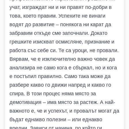
учат, изграждат ни и ни правят по-добри в
това, което правим.
Успехите не винаги
водят до развитие – понякога ни карат да
забравим
от
къде сме започнали. Докато
грешките изискват осмисляне, признание и
работа със себе си. Те са уроци, не провали.
Вярвам, че е изключително важно човек да
анализира не само кога е сбъркал, но и к
ога
е постъпил правилно. Само така може да
разбере какво го движи напред и какво го
спира. В този процес няма място за
демотивация – има място за растеж. А най-
важното е,
че
и успехът, и провалът могат да
бъдат еднакво полезни – или еднакво
вредни. Зависи от начина, по който ги