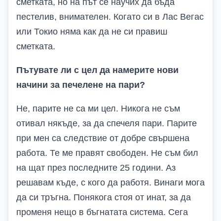
сметката, но на път се научих да бъда
пестелив, внимателен. Когато си в Лас Вегас
или Токио няма как да не си правиш
сметката.
Пътувате ли с цел да намерите нови
начини за печелене на пари?
Не, парите не са ми цел. Никога не съм
отивал някъде, за да спечеля пари. Парите
при мен са следствие от добре свършена
работа. Те ме правят свободен. Не съм бил
на щат през последните 25 години. Аз
решавам къде, с кого да работя. Винаги мога
да си тръгна. Понякога стоя от инат, за да
променя нещо в бъгнатата система. Сега