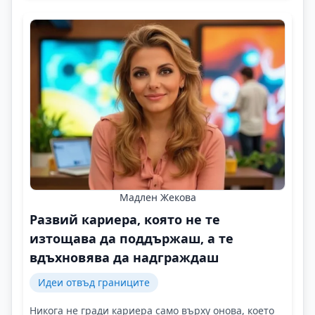
Мадлен Жекова
Развий кариера, която не те
изтощава да поддържаш, а те
вдъхновява да надграждаш
Идеи отвъд границите
Никога не гради кариера само върху онова, което