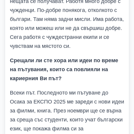
нещата се получават. Работя много добре с
чужденци. По-добре понякога, отколкото с
българи. Там няма задни мисли. Има работа,
която или можеш или не да свършиш добре.
Сега работя с чуждестранни екипи и се
чувствам на мястото си.
Срещали ли сте хора или идеи по време
на пътувания, които са повлияли на
кариерния
В
и път?
Всеки път. Последното ми пътуване до
Осака за ЕКСПО 2025 ме зареди с нови идеи
за филми, книга. През ноември ще се върна
за среща със студенти, които учат български
език, ще покажа филма си за