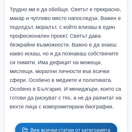
Трудно ми е да обобщя. Светът е прекрасно,
макар и чупливо място напоследък. Важен е
подходът, моралът, с който влизаш в един
професионален проект. Светът дава
безкрайни възможности. Важно е да знаеш
какво искаш, но и да познаваш собствените
си лимити. Има дефицит на можещи,
мислещи, морални личности във всички
сфери. Особено в медиите и политиката.
Особено в България. И мениджъри, които са
готови да рискуват с тях, а не да разчитат на
вехти лица с компрометирани биографии.
Виж всички статии от категорията