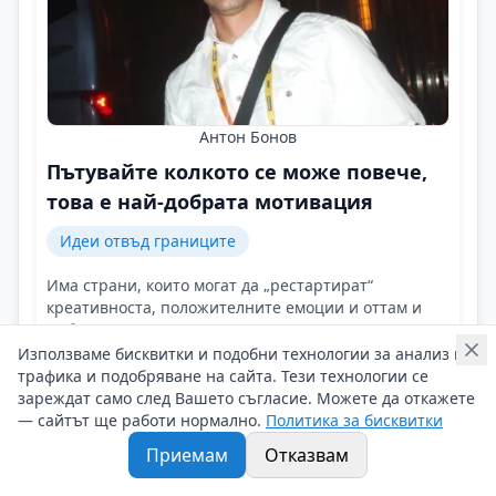
Антон Бонов
Пътувайте колкото се може повече,
това е най-добрата мотивация
Идеи отвъд границите
Има страни, които могат да „рестартират“
креативноста, положителните емоции и оттам и
амбициите за постигане на нови цели!
Контакти на Антон Бонов
Използваме бисквитки и подобни технологии за анализ на
трафика и подобряване на сайта. Тези технологии се
08/05/2025 г/
зареждат само след Вашето съгласие. Можете да откажете
#Антон_Бонов
#Обиколи_света
#Атлетика
— сайтът ще работи нормално.
Политика за бисквитки
Приемам
Отказвам