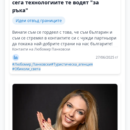
сега технологиите те водят "за
ръка"
Идеи отвъд границите
Винаги съм се гордеел с това, че съм българин и
съм се стремял в контактите си с чужди партньори
да покажа най-добрите страни на нас българите!
Контакти на Любомир Панковски
27/06/2025 г/
#Любомир_Панковски
#Туристическа_агенция
#Обиколи_света