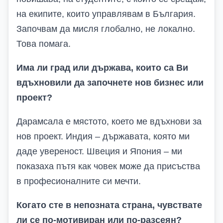
на екипите, които управлявам в България.
Започвам да мисля глобално, не локално.
Това помага.
Има ли град или държава, които са
В
и
вдъхновили да започнете нов бизнес или
проект?
Дарамсала е мястото, което ме вдъхнови за
нов проект. Индия – държавата, която ми
даде увереност. Швеция и Япония – ми
показаха пътя как човек може да присъства
в професионалните си мечти.
Когато сте в непозната страна, чувствате
ли се по-мотивиран или по-разсеян?