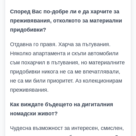
Според
В
ас по-добре ли е да харчите за
преживявания, отколкото за материални
придобивки?
Отдавна го правя. Харча за пътувания.
Няколко апартамента и скъпи автомобили
съм похарчил в пътувания, но материалните
придобивки никога не са ме впечатлявали,
не са ми били приоритет. Аз колекционирам
преживявания.
Как виждате бъдещето на дигиталния
номадски живот?
Чудесна възможност за интересен, смислен,