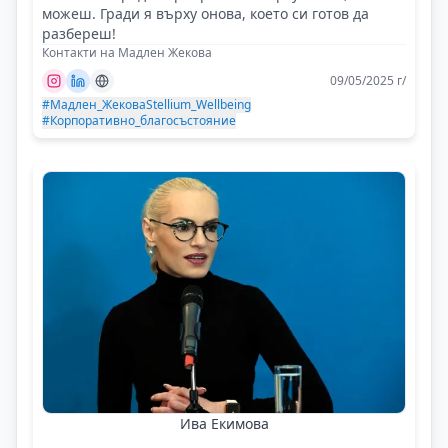
можеш. Гради я върху онова, което си готов да
разбереш!
Контакти на Мадлен Жекова
09/05/2025 г/
#Мадлен_Жекова
Stellium_Wellbeing
#Корпоративно_благосъстояние
Ива Екимова