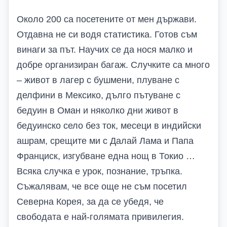
Около 200 са посетените от мен държави.
Отдавна не си водя статистика. Готов съм
винаги за път. Научих се да нося малко и
добре организиран багаж. Случките са много
– живот в лагер с бушмени, плуване с
делфини в Мексико, дълго пътуване с
бедуин в Оман и няколко дни живот в
бедуинско село без ток, месеци в индийски
ашрам, срещите ми с Далай Лама и Папа
Франциск, изгубване една нощ в Токио …
Всяка случка е урок, познание, тръпка.
Съжалявам, че все още не съм посетил
Северна Корея, за да се убедя, че
свободата е най-голямата привилегия.