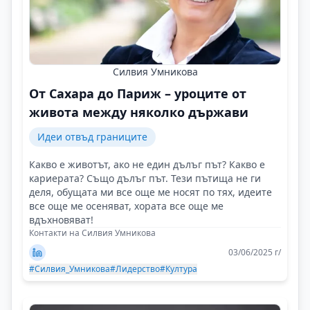
Силвия Умникова
От Сахара до Париж – уроците от
живота между няколко държави
Идеи отвъд границите
Какво е животът, ако не един дълъг път? Какво е
кариерата? Също дълъг път. Тези пътища не ги
деля, обущата ми все още ме носят по тях, идеите
все още ме осеняват, хората все още ме
вдъхновяват!
Контакти на Силвия Умникова
03/06/2025 г/
#Силвия_Умникова
#Лидерство
#Култура