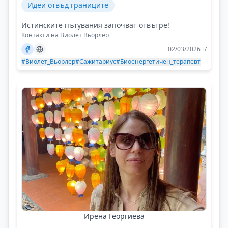
Идеи отвъд границите
Истинските пътувания започват отвътре!
Контакти на Виолет Вьорлер
02/03/2026 г/
#Виолет_Вьорлер
#Сажитариус
#Биоенергетичен_терапевт
Ирена Георгиева