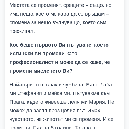
Местата се променят, срещите – също, но
има нещо, което ме кара да се връщам –
спомена за нещо вълнуващо, което съм
преживял.
Кое беше първото Ви пътуване, което
истински ви промени като
професионалист и може да се каже, че
промени мисленето Ви?
Най-първото с влак в чужбина. Бях с баба
ми Стефания и майка ми. Пътувахме към
Прага, където живееше леля ми Мария. Не
можех да заспя през целия път. Имах
чувството, че животът ми се променя. И се
промени. Бях на 5 години. Тогава, в