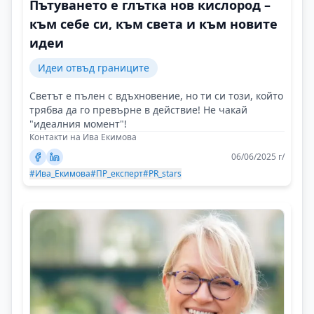
Пътуването е глътка нов кислород –
към себе си, към света и към новите
идеи
Идеи отвъд границите
Светът е пълен с вдъхновение, но ти си този, който
трябва да го превърне в действие! Не чакай
"идеалния момент"!
Контакти на Ива Екимова
06/06/2025 г/
#Ива_Екимова
#ПР_експерт
#PR_stars