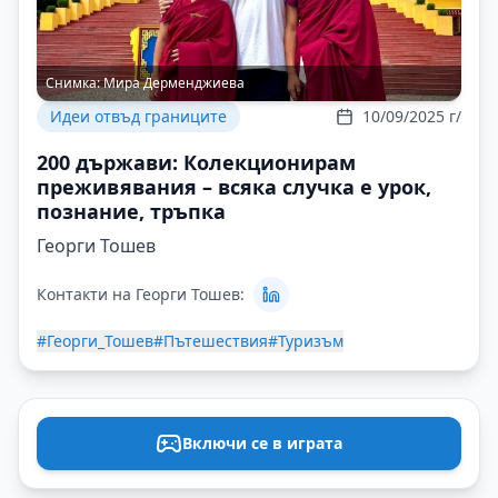
Снимка:
Мира Дерменджиева
Идеи отвъд границите
10/09/2025 г/
200 държави: Колекционирам
преживявания – всяка случка е урок,
познание, тръпка
Георги Тошев
Контакти на Георги Тошев:
#Георги_Тошев
#Пътешествия
#Туризъм
Включи се в играта