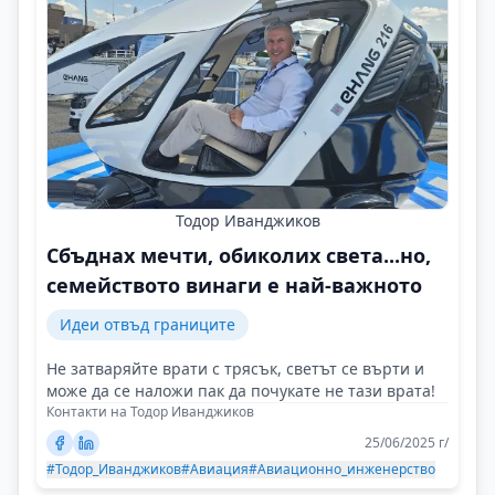
Тодор Иванджиков
Сбъднах мечти, обиколих света...но,
семейството винаги е най-важното
Идеи отвъд границите
Не затваряйте врати с трясък, светът се върти и
може да се наложи пак да почукате не тази врата!
Контакти на Тодор Иванджиков
25/06/2025 г/
#Тодор_Иванджиков
#Авиация
#Авиационно_инженерство