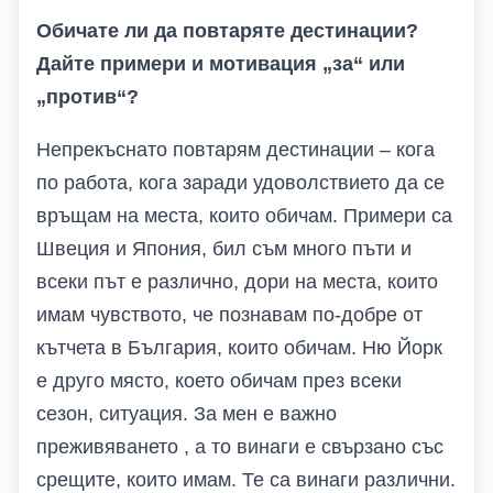
Обичате ли да повтаряте дестинации?
Дайте примери и мотивация „за“ или
„против“?
Непрекъснато повтарям дестинации – кога
по работа, кога заради удоволствието да се
връщам на места, които обичам. Примери са
Швеция и Япония, бил съм много пъти и
всеки път е различно, дори на места, които
имам чувството, че познавам по-добре от
кътчета в България, които обичам. Ню Йорк
е друго място, което обичам през всеки
сезон, ситуация. За мен е важно
преживяването , а то винаги е свързано със
срещите, които имам. Те са винаги различни.