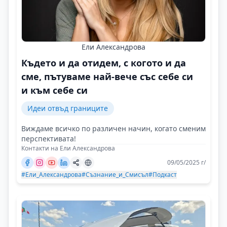
Ели Александрова
Където и да отидем, с когото и да
сме, пътуваме най-вече със себе си
и към себе си
Идеи отвъд границите
Виждаме всичко по различен начин, когато сменим
перспективата!
Контакти на Ели Александрова
09/05/2025 г/
#Ели_Александрова
#Съзнание_и_Смисъл
#Подкаст