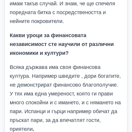
имам такъв случай. И знам, че ще спечеля
поредната битка с посредствеността и
нейните покровители.
Какви уроци за финансовата
независимост сте научили от различни
икономики и култури?
Всяка държава има своя финансова
култура. Например шведите , дори богатите,
не демонстрират финансово благополучие.
У тях има една умереност, която ги прави
много спокойни и с имането, и с нямането на
пари. Испанци и гърци например обичат да
пръскат пари, за да впечатлят гости,
приятели
.