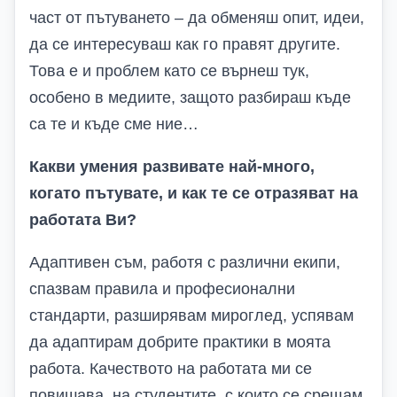
част от пътуването – да обменяш опит, идеи,
да се интересуваш как го правят другите.
Това е и проблем като се върнеш тук,
особено в медиите, защото разбираш къде
са те и къде сме ние…
Какви умения развивате най-много,
когато пътувате, и как те се отразяват на
работата
В
и?
Адаптивен съм, работя с различни екипи,
спазвам правила и професионални
стандарти, разширявам мироглед, успявам
да адаптирам добрите практики в моята
работа. Качеството на работата ми се
повишава, на студентите, с които се срещам,