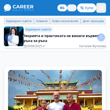
BG
EN
Купи
Кариерни съвети
Новини
Нови назначения
Днес празнува
Личен брандинг
Никола Цолов: Семейството като опора,
страхът като гориво
20/12/2025 г/
Никола Цолов