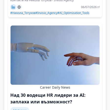
Контакти на Никола Тотухов - Invisio Agency
06/07/2026 г/
#Никола_Тотухов
#Invisio_Agency
#AI_Optimization_Tools
Career Daily News
Над 30 водещи HR лидери за AI:
заплаха или възможност?