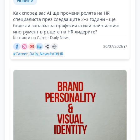
Новини
Как според вас AI ще промени ролята на HR
специалиста през следващите 2–3 години - ще
бъде ли заплаха за професията или най-силният
инструмент в ръцете на HR лидерите?
Контакти на Career Daily News
30/07/2026 г/
#Career_Daily_News
#AI
#HR