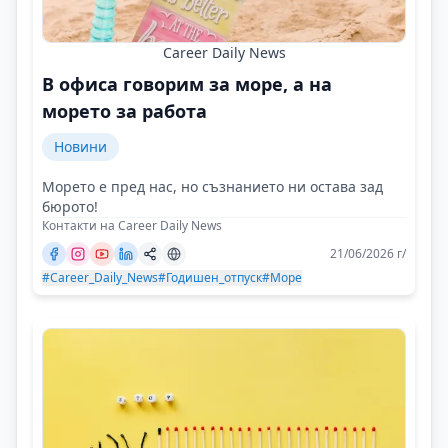
Career Daily News
В офиса говорим за море, а на
морето за работа
Новини
Морето е пред нас, но съзнанието ни остава зад
бюрото!
Контакти на Career Daily News
21/06/2026 г/
#Career_Daily_News
#Годишен_отпуск
#Море