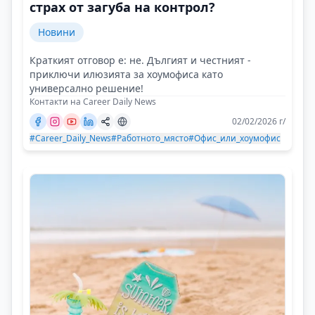
страх от загуба на контрол?
Новини
Краткият отговор е: не. Дългият и честният -
приключи илюзията за хоумофиса като
универсално решение!
Контакти на Career Daily News
02/02/2026 г/
#Career_Daily_News
#Работното_място
#Офис_или_хоумофис