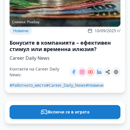
Снимка:
Pixabay
Новини
10/09/2025 г/
Бонусите в компанията – ефективен
стимул или временна илюзия?
Career Daily News
Контакти на Career Daily
News:
#Работното_място
#Career_Daily_News
#Новини
Включи се в играта