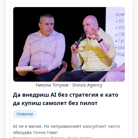
Никола Тотухов - Invisio Agency
Да внедриш AI без стратегия е като
да купиш самолет без пилот
Новини
AI не е магия. Но неправилният консултант често
обещава точно това!