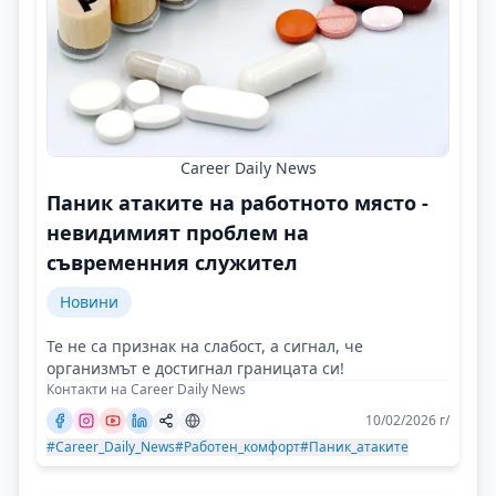
Career Daily News
Паник атаките на работното място -
невидимият проблем на
съвременния служител
Новини
Те не са признак на слабост, а сигнал, че
организмът е достигнал границата си!
Контакти на Career Daily News
10/02/2026 г/
#Career_Daily_News
#Работен_комфорт
#Паник_атаките