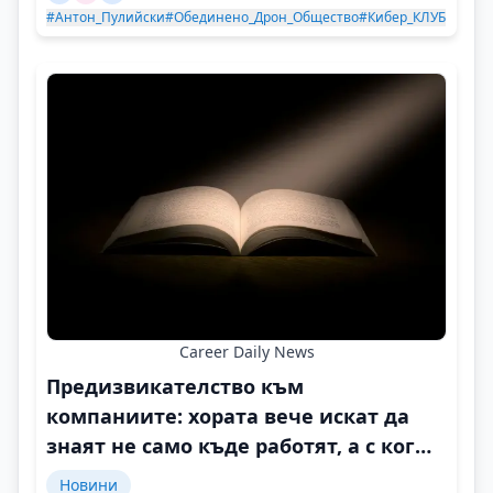
#Антон_Пулийски
#Обединено_Дрон_Общество
#Кибер_КЛУБ
Career Daily News
Предизвикателство към
компаниите: хората вече искат да
знаят не само къде работят, а с кого
и защо
Новини