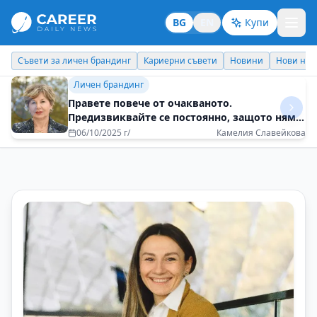
BG
EN
Купи
Кариерни съвети
Новини
Нови назначения
Днес празнува
Идеи отвъд границите
България е съкровище, което тепърва
светът ще открива
07/07/2025 г/
Цветелина Николова