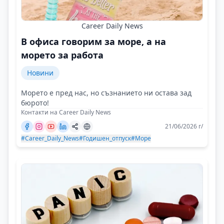
Career Daily News
В офиса говорим за море, а на
морето за работа
Новини
Морето е пред нас, но съзнанието ни остава зад
бюрото!
Контакти на Career Daily News
21/06/2026 г/
#Career_Daily_News
#Годишен_отпуск
#Море