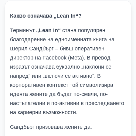
Какво означава „Lean In“?
Терминът
„Lean In“
стана популярен
благодарение на едноименната книга на
Шерил Сандбърг – бивш оперативен
директор на Facebook (Meta). В превод
изразът означава буквално „наклони се
напред“ или „включи се активно“. В
корпоративен контекст той символизира
идеята жените да бъдат по-смели, по-
настъпателни и по-активни в преследването
на кариерни възможности.
Сандбърг призовава жените да: