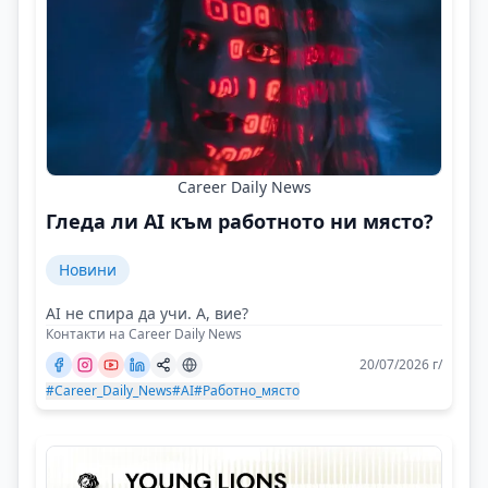
Career Daily News
Гледа ли AI към работното ни място?
Новини
AI не спира да учи. А, вие?
Контакти на Career Daily News
20/07/2026 г/
#Career_Daily_News
#AI
#Работно_място