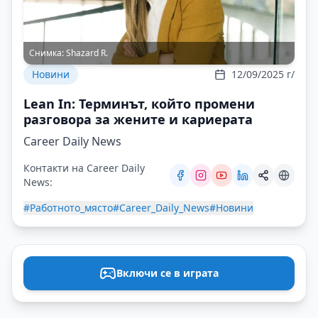
Снимка:
Shazard R.
Новини
12/09/2025 г/
Lean In: Терминът, който промени
разговора за жените и кариерата
Career Daily News
Контакти на Career Daily
News:
#Работното_място
#Career_Daily_News
#Новини
Включи се в играта