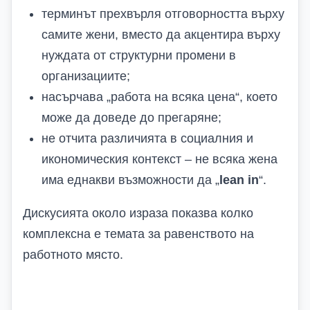
терминът прехвърля отговорността върху
самите жени, вместо да акцентира върху
нуждата от структурни промени в
организациите;
насърчава „работа на всяка цена“, което
може да доведе до прегаряне;
не отчита различията в социалния и
икономическия контекст – не всяка жена
има еднакви възможности да „
lean in
“.
Дискусията около израза показва колко
комплексна е темата за равенството на
работното място.