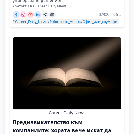
универсално решение!
Контакти на Career Daily News
02/02/2026 г/
#Career_Daily_News
#Работното_място
#Офис_или_хоумофис
Career Daily News
Предизвикателство към
компаниите: хората вече искат да