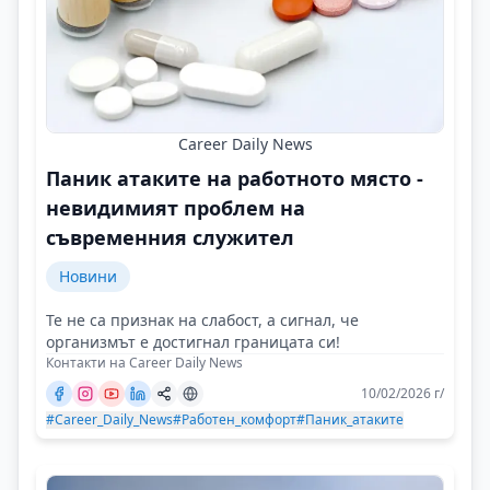
Career Daily News
Паник атаките на работното място -
невидимият проблем на
съвременния служител
Новини
Те не са признак на слабост, а сигнал, че
организмът е достигнал границата си!
Контакти на Career Daily News
10/02/2026 г/
#Career_Daily_News
#Работен_комфорт
#Паник_атаките