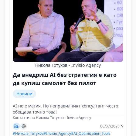
Никола Тотухов - Invisio Agency
Да внедриш AI без стратегия е като
да купиш самолет без пилот
Новини
AI не е магия. Но неправилният консултант често
обещава точно това!
Контакти на Никола Тотухов - Invisio Agency
06/07/2026 г/
#Никола_Тотухов
#Invisio_Agency
#AI_Optimization_Tools