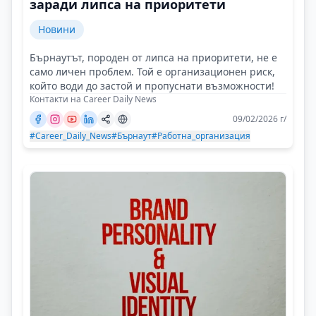
заради липса на приоритети
Новини
Бърнаутът, породен от липса на приоритети, не е
само личен проблем. Той е организационен риск,
който води до застой и пропуснати възможности!
Контакти на Career Daily News
09/02/2026 г/
#Career_Daily_News
#Бърнаут
#Работна_организация