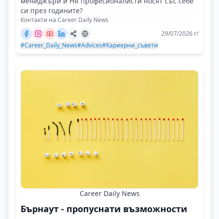
мениджъри и HR професионалисти носят със себе
си през годините?
Контакти на Career Daily News
29/07/2026 г/
#Career_Daily_News
#Advices
#Кариерни_съвети
Career Daily News
Бърнаут - пропуснати възможности