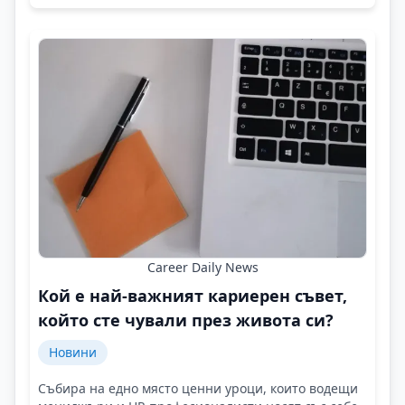
Career Daily News
Кой е най-важният кариерен съвет,
който сте чували през живота си?
Новини
Събира на едно място ценни уроци, които водещи