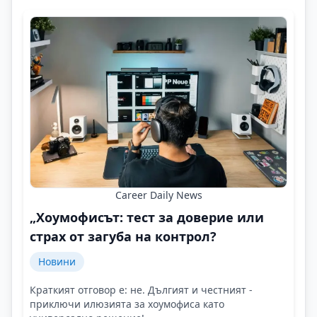
Career Daily News
„Хоумофисът: тест за доверие или
страх от загуба на контрол?
Новини
Краткият отговор е: не. Дългият и честният -
приключи илюзията за хоумофиса като