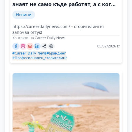
знаят не само къде работят, а с кого
и защо
Новини
https://careerdailynews.com/ - сторителингът
започва оттук!
Контакти на Career Daily News
05/02/2026 г/
#Career_Daily_News
#Брандинг
#Професионален_сторителинг