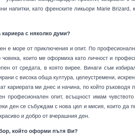
ни напитки, като френските ликьори Marie Brizard, к
а кариера с няколко думи?
ен е море от приключения и опит. По професионалн
 човека, които ме оформиха като личност и професи
епен от средата, в която вирее. Винаги съм избира
ирани с висока обща култура, целеустремени, искрен
ат кариерата ми днес и начина, по който ръководя п
ен професионален опит, всъщност имам чувството 
секи ден се събуждам с нова цел и мисия, които да п
красиво и добро от вчерашния ден.
бор, който оформи пътя Ви?