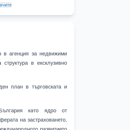
ачите
р в агенция за недвижими
а структура в ексклузивно
ден план в търговската и
България като ядро от
сферата на
застраховането,
международното развитието