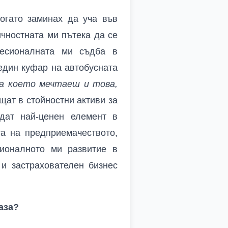
огато заминах да уча във
ичностната ми пътека да се
фесионалната ми съдба в
един куфар на автобусната
за което мечтаеш и това,
щат в стойностни активи за
дат най-ценен елемент в
а на предприемачеството,
сионалното ми развитие в
и застрахователен бизнес
аза?