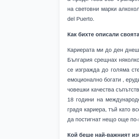
на световни марки алкохол
del Puerto.
Как бихте описали своят
Кариерата ми до ден днеш
България срещнах няколко
се изгражда до голяма ст
емоционално богати , еруд
човешки качества съпътств
18 години на международ
градя кариера, тъй като в
да постигнат нещо още по-
Кой беше най-важният из