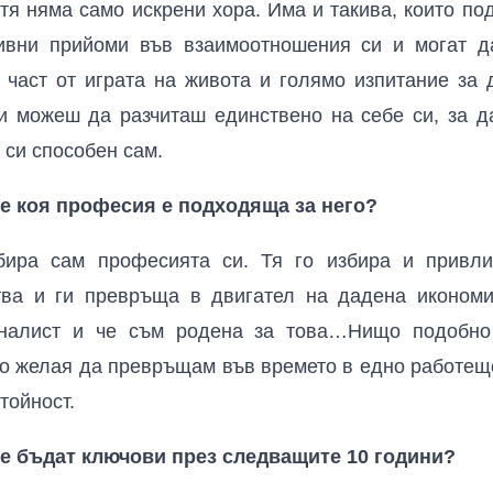
ътя няма само искрени хора. Има и такива, които по
ивни прийоми във взаимоотношения си и могат д
 част от играта на живота и голямо изпитание за 
и можеш да разчиташ единствено на себе си, за д
 си способен сам.
ре коя професия е подходяща за него?
бира сам професията си. Тя го избира и привли
тва и ги превръща в двигател на дадена икономи
рналист и че съм родена за това…Нищо подобно 
то желая да превръщам във времето в едно работещо
тойност.
е бъдат ключови през следващите 10 години?