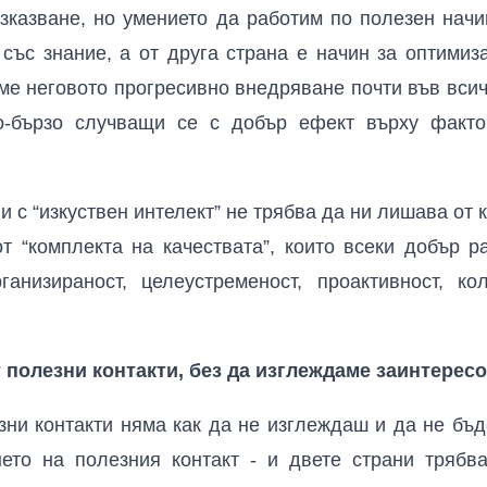
казване, но умението да работим по полезен начин
 със знание, а от друга страна е начин за оптимиз
е неговото прогресивно внедряване почти във всич
о-бързо случващи се с добър ефект върху факт
и с “изкуствен интелект” не трябва да ни лишава от
от “комплекта на качествата”, които всеки добър р
ганизираност, целеустременост, проактивност, ко
т полезни контакти, без да изглеждаме заинтерес
зни контакти няма как да не изглеждаш и да не бъ
нето на полезния контакт - и двете страни трябв