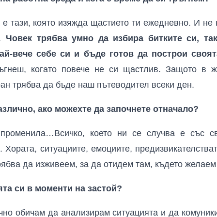
 е тази, която изяжда щастието ти ежедневно. И не 
м.
Човек трябва умно да избира битките си, та
ай-вече себе си и бъде готов да построи своя
гнеш, когато повече не си щастлив. Защото в ж
пран трябва да бъде наш пътеводител всеки ден.
азлично, ако можехте да започнете отначало?
променила…Всичко, което ни се случва е със св
 Хората, ситуациите, емоциите, предизвикателстват
рябва да изживеем, за да отидем там, където желаем
ята си в моменти на застой?
чно обичам да анализирам ситуацията и да комуник