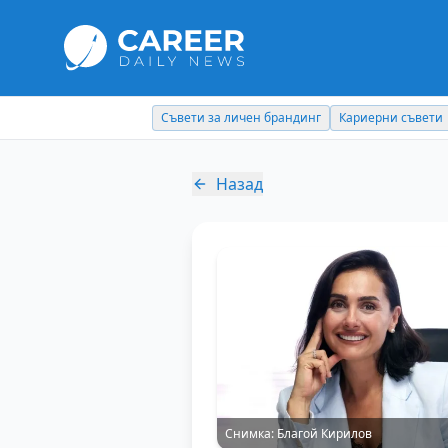
Съвети за личен брандинг
Кариерни съвети
Назад
Снимка:
Благой Кирилов