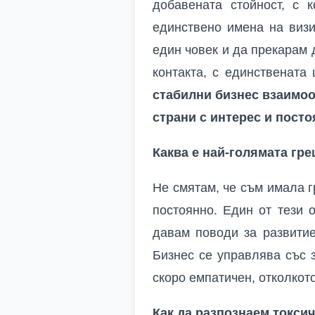
добавената стойност, с 
единствено имена на визи
един човек и да прекарам 
контакта, с единствената
стабилни бизнес взаимоот
страни с интерес и посто
Каква е най-голямата гре
Не смятам, че съм имала г
постоянно. Един от тези 
давам поводи за развитие
Бизнес се управлява със 
скоро емпатичен, отколкот
Как да разпознаем токсич