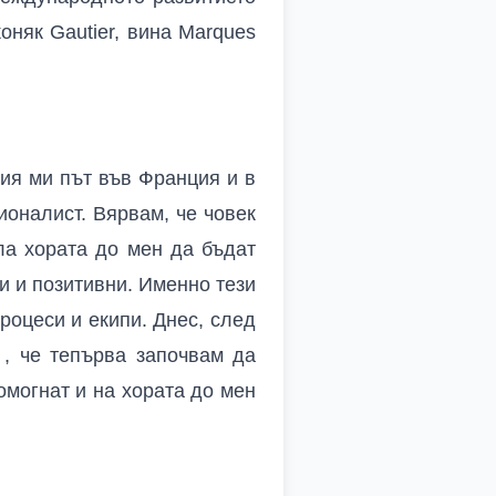
оняк Gautier, вина Marques
ия ми път във Франция и в
оналист. Вярвам, че човек
ла хората до мен да бъдат
и и позитивни. Именно тези
роцеси и екипи. Днес, след
, че тепърва започвам да
омогнат и на хората до мен