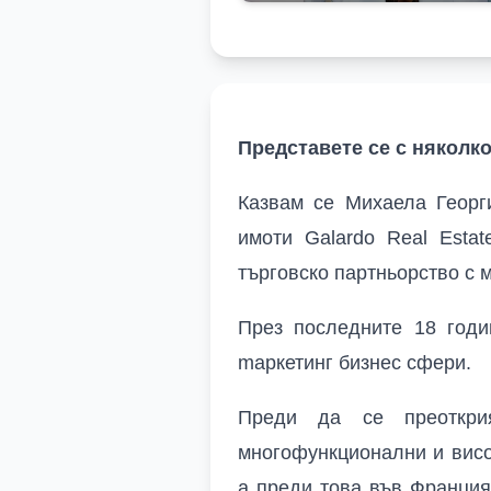
Представете се с няколко
Казвам се Михаела Георг
имоти Galardo Real Estat
търговско партньорство с 
През последните 18 годи
mаркетинг бизнес сфери.
Преди да се преоткри
многофункционални и висо
а преди това във Франция