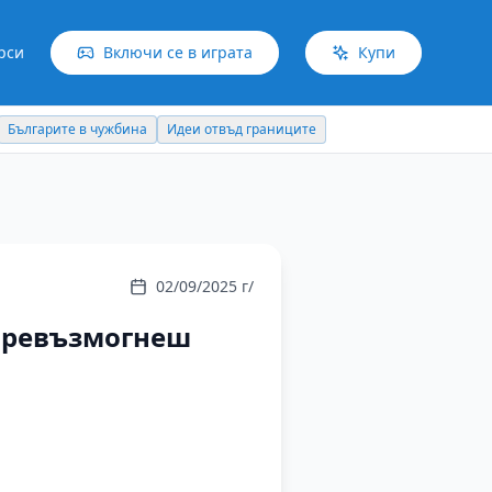
рси
Включи се в играта
Купи
Българите в чужбина
Идеи отвъд границите
02/09/2025 г/
 превъзмогнеш