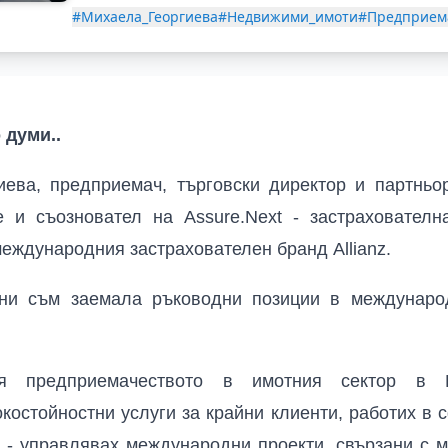
#Михаела_Георгиева
#Недвижими_имоти
#Предприем
 думи..
иева, предприемач, търговски директор и партньо
e и съозновател на Assure.Next - застрахователн
международния застрахователен бранд Allianz.
ни съм заемала ръководни позиции в междунаро
я предприемачеството в имотния сектор в 
костойностни услуги за крайни клиенти, работих в 
 - управлявах международни проекти, свързани с 