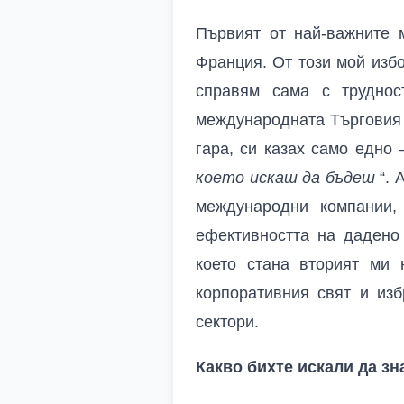
Първият от най-важните 
Франция. От този мой избо
справям сама с труднос
международната Търговия 
гара, си казах само едно –
което искаш да бъдеш
“.
международни компании,
ефективността на дадено
което стана вторият ми 
корпоративния свят и из
сектори.
Какво бихте искали да зн