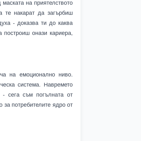
д маската на приятелството
а те накарат да загърбиш
духа - доказва ти до каква
а построиш онази кариера,
ча на емоционално ниво.
ческа система. Навремето
- сега съм погълната от
 за потребителите ядро от