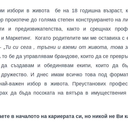
ми избори в живота бе на 18 годишна възраст, к
р произтече до голяма степен конструирането на л
ти и предизвикателства, както и срещнах про
и Маркетинг. Когато родителите ми ме оставиха с 
 „
Ти си сега , тръгни и вземи от живота, това 
 А то бе да управлявам брандове, които да се превръ
 да създавам и обединявам екипи, които да бъ
 дружество. И днес имам всичко това под формат
най-важен избор в живота. Преустанових профе
брах да бъда посоката на вятъра в имуществения 
аете в началото на кариерата си, но никой не Ви к