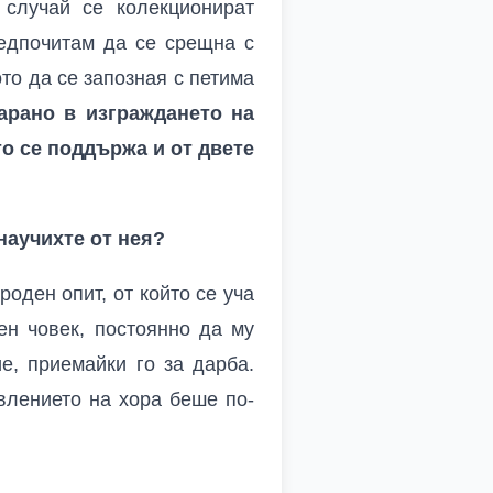
 случай се колекционират
редпочитам да се срещна с
то да се запозная с петима
арано в изграждането на
то се поддържа и от двете
 научихте от нея?
оден опит, от който се уча
ен човек, постоянно да му
е, приемайки го за дарба.
влението на хора беше по-