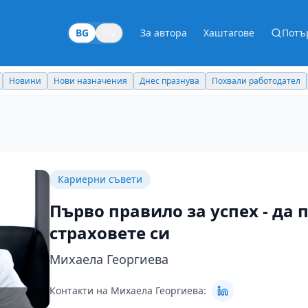
BG
EN
За автора
Хаштагове
Потъ
Новини
Нови назначения
Днес празнува
Похвали работодател
Кариерни съвети
Първо правило за успех - да
страховете си
Михаела Георгиева
Контакти на Михаела Георгиева: