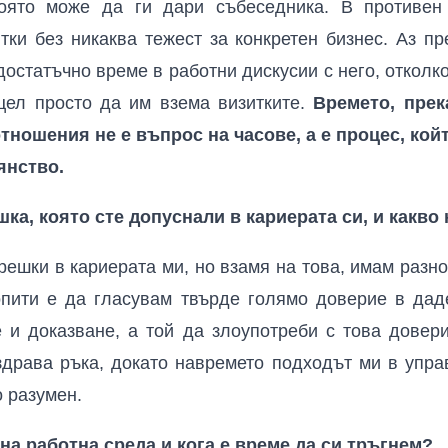
която може да ги дари събеседника. В противен
тки без никаква тежест за конкретен бизнес. Аз п
достатъчно време в работни дискусии с него, отколко
 цел просто да им взема визитките.
Времето, прек
ношения не е въпрос на часове, а е процес, кой
янство.
шка, която сте допуснали в кариерата си, и какво
решки в кариерата ми, но взамя на това, имам разнор
опити е да гласувам твърде голямо доверие в дад
 и доказване, а той да злоупотреби с това довери
здрава ръка, докато навремето подходът ми в упра
о разумен.
на работна среда и кога е време да си тръгнем?