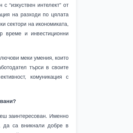
 с “изкуствен интелект” от
ация на разходи по цялата
ки сектори на икономиката,
ор време и инвестиционни
 ключови меки умения, които
аботодател търси в своите
лективност, комуникация с
овани?
деш заинтересован. Именно
а да са вникнали добре в