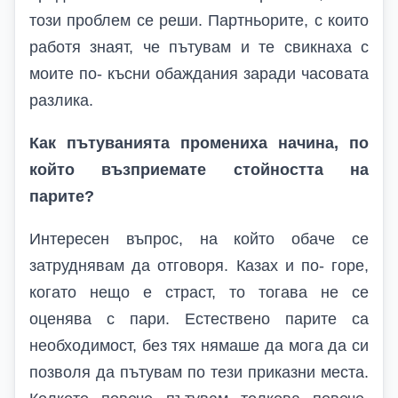
този проблем се реши. Партньорите, с които
работя знаят, че пътувам и те свикнаха с
моите по- късни обаждания заради часовата
разлика.
Как пътуванията промениха начина, по
който възприемате стойността на
парите?
Интересен въпрос, на който обаче се
затруднявам да отговоря. Казах и по- горе,
когато нещо е страст, то тогава не се
оценява с пари. Естествено парите са
необходимост, без тях нямаше да мога да си
позволя да пътувам по тези приказни места.