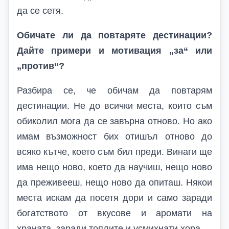
да се сетя.
Обичате ли да повтаряте дестинации?
Дайте примери и мотивация „за“ или
„против“?
Разбира се, че обичам да повтарям
дестинации. Не до всички места, които съм
обиколил мога да се завърна отново. Но ако
имам възможност бих отишъл отново до
всяко кътче, което съм бил преди. Винаги ще
има нещо ново, което да научиш, нещо ново
да преживееш, нещо ново да опиташ. Някои
места искам да посетя дори и само заради
богатството от вкусове и аромати на
храната, заради топлите и усмихнати хора.