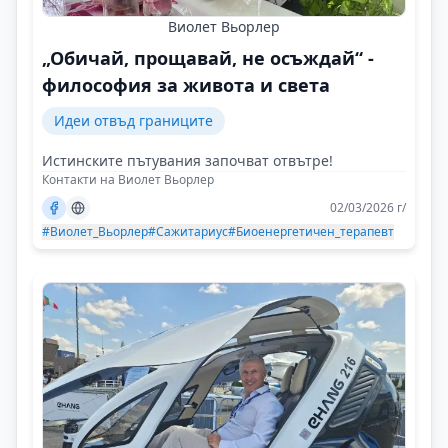
Виолет Вьорлер
„Обичай, прощавай, не осъждай“ -
философия за живота и света
Идеи отвъд границите
Истинските пътувания започват отвътре!
Контакти на Виолет Вьорлер
02/03/2026 г/
#Виолет_Вьорлер
#Сажитариус
#Биоенергетичен_терапевт