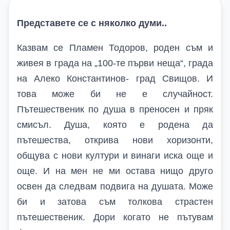
Представете се с няколко думи
..
Казвам се Пламен Тодоров, роден съм и
живея в града на „100-те първи неща“, града
на Алеко Константинов- град Свищов. И
това може би не е случайност.
Пътешественик по душа в преносен и пряк
смисъл. Душа, която е родена да
пътешества, открива нови хоризонти,
общува с нови култури и винаги иска още и
още. И на мен не ми остава нищо друго
освен да следвам подвига на душата. Може
би и затова съм толкова страстен
пътешественик. Дори когато не пътувам