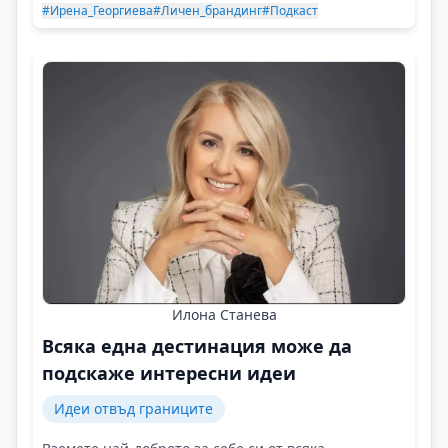
#Ирена_Георгиева
#Личен_брандинг
#Подкаст
Илона Станева
Всяка една дестинация може да
подскаже интересни идеи
Идеи отвъд границите