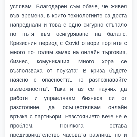
успявам. Благодарен съм обаче, че живея
във времена, в които технологиите са доста
напреднали и това е едно сигурно стъпало
по пътя към осигуряване на баланс.
Кризисния период с
Covid
отвори портите с
много по- голям замах на онлайн търговия,
бизнес, комуникация. Много хора се
възползваха от поуката“ В криза бъдете
наясно с опасността, но разпознавайте
възможността“. Така и аз се научих да
работя и управлявам бизнеса си от
разстояние, да осъществявам онлайн
връзка с партньори. Разстоянието вече не е
проблем. Понякога остава
предизвикателство часовата разлика, но и