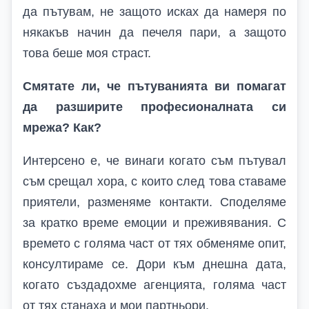
да пътувам, не защото исках да намеря по
някакъв начин да печеля пари, а защото
това беше моя страст.
Смятате ли, че пътуванията ви помагат
да разширите професионалната си
мрежа? Как?
Интерсено е, че винаги когато съм пътувал
съм срещал хора, с които след това ставаме
приятели, разменяме контакти. Споделяме
за кратко време емоции и преживявания. С
времето с голяма част от тях обменяме опит,
консултираме се. Дори към днешна дата,
когато създадохме агенцията, голяма част
от тях станаха и мои партньори.