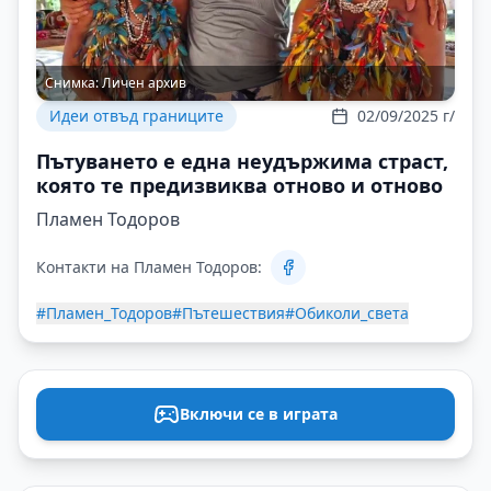
Снимка:
Личен архив
Идеи отвъд границите
02/09/2025 г/
Пътуването е една неудържима страст,
която те предизвиква отново и отново
Пламен Тодоров
Контакти на Пламен Тодоров:
#Пламен_Тодоров
#Пътешествия
#Обиколи_света
Включи се в играта