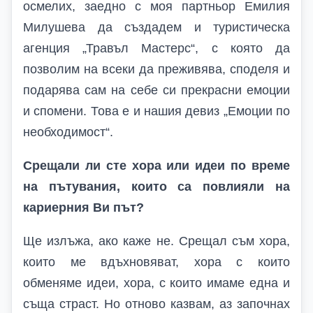
осмелих, заедно с моя партньор Емилия
Милушева да създадем и туристическа
агенция „Травъл Мастерс“, с която да
позволим на всеки да преживява, споделя и
подарява сам на себе си прекрасни емоции
и спомени. Това е и нашия девиз „Емоции по
необходимост“.
Срещали ли сте хора или идеи по време
на пътувания, които са повлияли на
кариерния
В
и път?
Ще излъжа, ако каже не. Срещал съм хора,
които ме вдъхновяват, хора с които
обменяме идеи, хора, с които имаме една и
съща страст. Но отново казвам, аз започнах