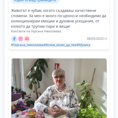
Животът е хубав, когато създаваш качествени
спомени. За мен е много по-ценно и необходимо да
колекционирам емоции и духовни усещания, от
колкото да трупам пари и вещи!
Контакти на Гергана Николаева
08/05/2025 г/
#Гергана_Николаева
#Всеки_може_да_пее
#Музика