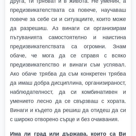
друга, ти трябват и в живота. Не умения, а
предизвикателствата са повече, научаваш
повече за себе си и ситуациите, които може
да разрешиш. Аз винаги си организирам
пътуванията самостоятелно и наистина
предизвикателствата са огромни. Знам
обаче, че мога да се справя с всяко
предизвикателство и винаги съм успявал.
Ако обаче трябва да съм конкретен трябва
да имаш добра дисциплина, организираност,
наблюдателност, да си комбинативен и
умението лесно да се свързваш с хората.
Винаги и където да решиш да отидеш да си
с широко отворено сърце и без очаквания.
Има ли град или държава, които са
В
и