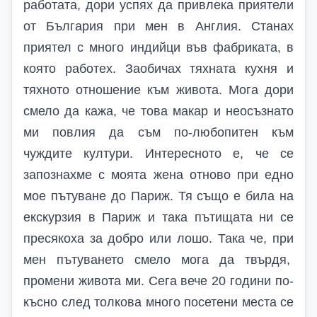
работата, дори успях да привлека приятели
от България при мен в Англия. Станах
приятел с много индийци във фабриката, в
която работех. Заобичах тяхната кухня и
тяхното отношение към живота. Мога дори
смело да кажа, че това макар и неосъзнато
ми повлия да съм по-любопитен към
чуждите култури. Интересното е, че се
запознахме с моята жена отново при едно
мое пътуване до Париж. Тя също е била на
екскурзия в Париж и така пътищата ни се
пресякоха за добро или лошо. Така че, при
мен пътуването смело мога да твърдя,
промени живота ми. Сега вече 20 години по-
късно след толкова много посетени места се