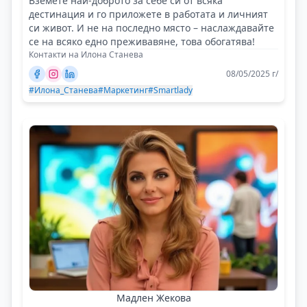
Вземете най-доброто за себе си от всяка
дестинация и го приложете в работата и личният
си живот. И не на последно място – наслаждавайте
се на всяко едно преживавяне, това обогатява!
Контакти на Илона Станева
08/05/2025 г/
#Илона_Станева
#Маркетинг
#Smartlady
Мадлен Жекова