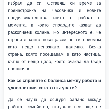
избрал да си. Оставяш си време за
пренастройка на часовника и новите
предизвикателства, които те грабват от
момента, в които стюардите казват да
разкопчаеш колана. Но интересното е, че
страните които посещавам не ги приемам
като нещо непознато, далечно. Всяка
страна, която посещавам е като частица,
кътче от нещо цяло, което очаква да бъде
преживяно.
Как се справяте с баланса между работа и
удоволствие, когато пътувате?
Да се науча да осигуря баланс между
работа, семейство, пътуване все още не