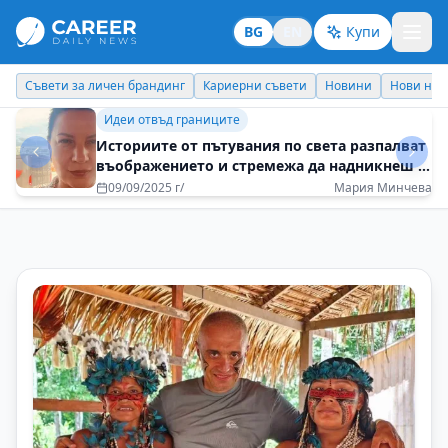
BG
EN
Купи
Кариерни съвети
Новини
Нови назначения
Днес празнува
Бизнес брандинг
Постоянното развитие на компанията е
чудесен мотиватор за служителите й
08/05/2025 г/
Пламен Димитров - Coface Bulgaria