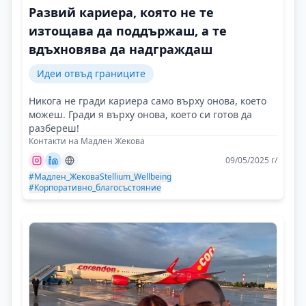
Развий кариера, която не те
изтощава да поддържаш, а те
вдъхновява да надграждаш
Идеи отвъд границите
Никога не гради кариера само върху онова, което
можеш. Гради я върху онова, което си готов да
разбереш!
Контакти на Мадлен Жекова
09/05/2025 г/
#Мадлен_Жекова
Stellium_Wellbeing
#Корпоративно_благосъстояние