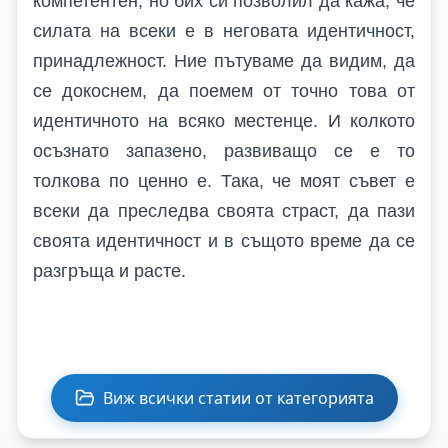
компетентен, но бих си позволил да кажа, че
силата на всеки е в неговата идентичност,
принадлежност. Ние пътуваме да видим, да
се докоснем, да поемем от точно това от
идентичното на всяко местенце. И колкото
осъзнато запазено, развиващо се е то
толкова по ценно е. Така, че моят съвет е
всеки да преследва своята страст, да пази
своята идентичност и в същото време да се
разгръща и расте.
Виж всички статии от категорията