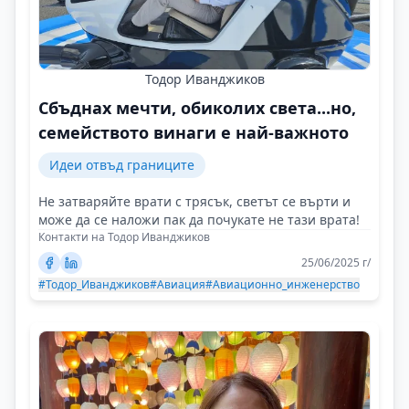
Тодор Иванджиков
Сбъднах мечти, обиколих света...но,
семейството винаги е най-важното
Идеи отвъд границите
Не затваряйте врати с трясък, светът се върти и
може да се наложи пак да почукате не тази врата!
Контакти на Тодор Иванджиков
25/06/2025 г/
#Тодор_Иванджиков
#Авиация
#Авиационно_инженерство