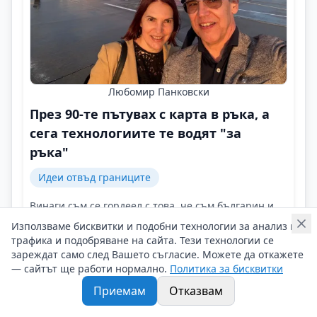
Любомир Панковски
През 90-те пътувах с карта в ръка, а
сега технологиите те водят "за
ръка"
Идеи отвъд границите
Винаги съм се гордеел с това, че съм българин и
съм се стремял в контактите си с чужди партньори
Използваме бисквитки и подобни технологии за анализ на
да покажа най-добрите страни на нас българите!
трафика и подобряване на сайта. Тези технологии се
Контакти на Любомир Панковски
зареждат само след Вашето съгласие. Можете да откажете
27/06/2025 г/
— сайтът ще работи нормално.
Политика за бисквитки
#Любомир_Панковски
#Туристическа_агенция
Приемам
Отказвам
#Обиколи_света