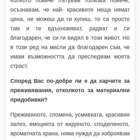
Колкото повече пътувам толкова повече,
осъзнавам, че най- красивите неща нямат
цена, не можеш да ги купиш, те са просто
там и те вдъхновяват, радват и си
благодарен, че си ги видял в този живот. Но
в този ред на мисли да благодарен съм, че
имам възможността да преследвам моята
страст.
Според
В
ас по-добре ли е да харчите за
преживявания, отколкото за материални
придобивки?
Преживяното, спомена, усмивката, красивия
залез, емоцията от видяното, споделеното,
ароматната храна, няма нужда да изброявам