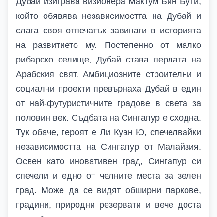
Дубай изиграва визионера Мактум Бин Бути,
който обявява независимостта на Дубай и
слага своя отпечатък завинаги в историята
на развитието му. Постепенно от малко
рибарско селище, Дубай става перлата на
Арабския свят. Амбициозните строителни и
социални проекти превърнаха Дубай в един
от най-футуристичните градове в света за
половин век. Съдбата на Сингапур е сходна.
Тук обаче, героят е Ли Куан Ю, спечелвайки
независимостта на Сингапур от Малайзия.
Освен като иновативен град, Сингапур си
спечели и едно от челните места за зелен
град. Може да се видят обширни паркове,
градини, природни резервати и вече доста