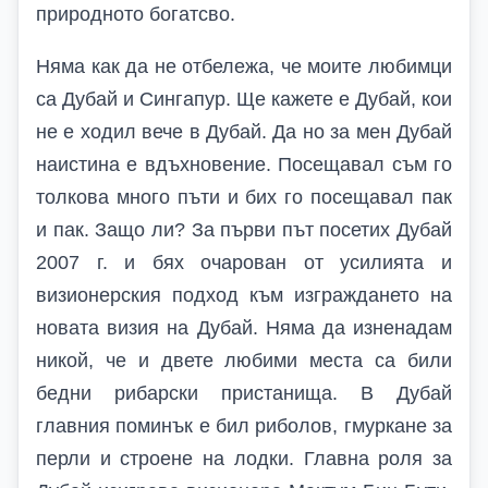
природното богатсво.
Няма как да не отбележа, че моите любимци
са Дубай и Сингапур. Ще кажете е Дубай, кои
не е ходил вече в Дубай. Да но за мен Дубай
наистина е вдъхновение. Посещавал съм го
толкова много пъти и бих го посещавал пак
и пак. Защо ли? За първи път посетих Дубай
2007 г. и бях очарован от усилията и
визионерския подход към изграждането на
новата визия на Дубай. Няма да изненадам
никой, че и двете любими места са били
бедни рибарски пристанища. В Дубай
главния поминък е бил риболов, гмуркане за
перли и строене на лодки. Главна роля за