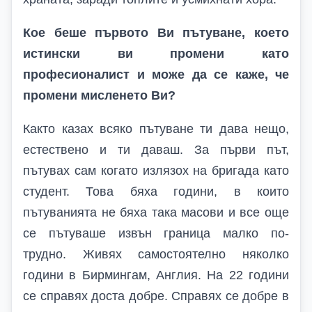
Кое беше първото Ви пътуване, което
истински ви промени като
професионалист и може да се каже, че
промени мисленето Ви?
Както казах всяко пътуване ти дава нещо,
естествено и ти даваш. За първи път,
пътувах сам когато излязох на бригада като
студент. Това бяха години, в които
пътуванията не бяха така масови и все още
се пътуваше извън граница малко по-
трудно. Живях самостоятелно няколко
години в Бирмингам, Англия. На 22 години
се справях доста добре. Справях се добре в