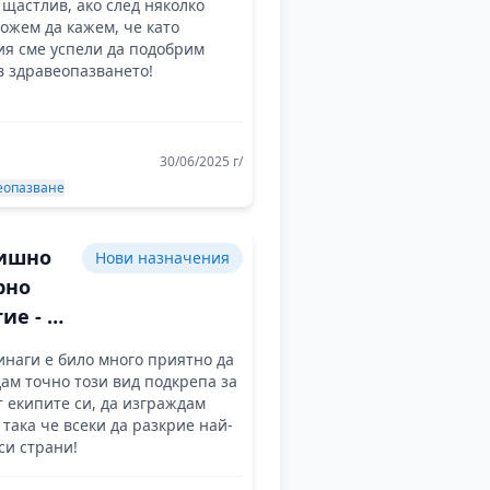
щастлив, ако след няколко
на
ожем да кажем, че като
rM
я сме успели да подобрим
в здравеопазването!
30/06/2025 г/
еопазване
дишно
Нови назначения
рно
ие - от
вец до
инаги е било много приятно да
в две
дам точно този вид подкрепа за
ейски
т екипите си, да изграждам
 така че всеки да разкрие най-
вления
си страни!