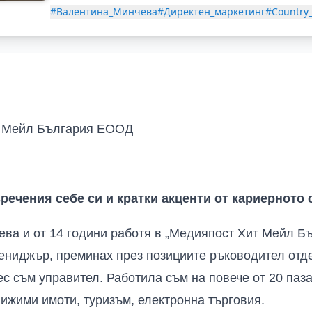
#Валентина_Минчева
#Директен_маркетинг
#Country
 Мейл България ЕООД
речения себе си и кратки акценти от кариерното 
чева
и от
14 години
работя в
„Медияпост Хит Мейл Бъ
мениджър
, преминах през позициите
ръководител
отд
ес
съм
управител.
Работила съм на повече от 20 паза
ижими имоти, туризъм, електронна търговия.