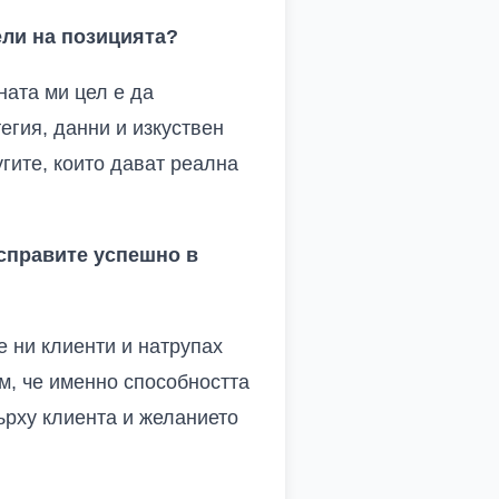
ели на позицията?
ната ми цел е да
гия, данни и изкуствен
угите, които дават реална
 справите успешно в
е ни клиенти и натрупах
ам, че именно способността
ърху клиента и желанието