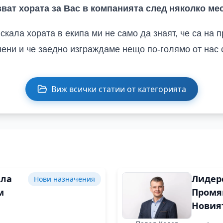
зват
хората
за Вас
в компанията
след няколко ме
скала хората в екипа ми не само да знаят, че са на 
енени и че заедно изграждаме нещо по-голямо от нас 
Виж всички статии от категорията
ала
Лидер
Нови назначения
м
Промя
Новия
р за
Предс