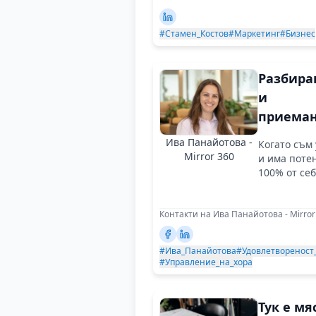
#Стамен_Костов
#Маркетинг
#Бизнес
Разбира
и
приеман
са в осн
Ива Панайотова -
Когато съм
на
Mirror 360
и има поте
преодол
100% от себ
на всяко
предизв
Контакти на Ива Панайотова - Mirror
#Ива_Панайотова
#Удовлетвореност
#Управление_на_хора
Тук е мя