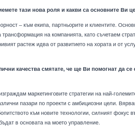
иемете тази нова роля и какви са основните Ви ц
орност – към екипа, партньорите и клиентите. Основ
трансформация на компанията, като съчетаем страте
чивият растеж идва от развитието на хората и от усл
ични качества смятате, че ще
В
и помогнат да се
изграждам маркетинговите стратегии на най-големит
различни пазари по проекти с амбициозни цели. Вярв
опитството към новите технологии, силният фокус в
бъдат в основата на моето управление.