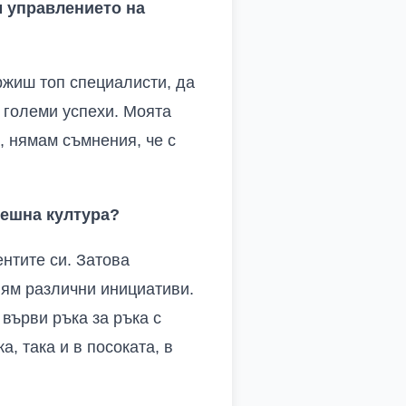
м управлението на
ржиш топ специалисти, да
 големи успехи. Моята
а, нямам съмнения,
че
с
решна култура?
ентите си. Затова
пям различни инициативи.
върви ръка за ръка с
а, така и в посоката, в