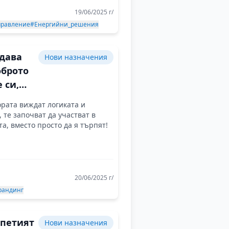
19/06/2025 г/
правление
#Енергийни_решения
 дава
Нови назначения
оброто
е си,
 види,
ората виждат логиката и
отата
, те започват да участват в
мисъл
а, вместо просто да я търпят!
20/06/2025 г/
рандинг
 петият
Нови назначения