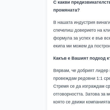
С какви предизвикателст
промяната?
В нашата индустрия винаги
спечелиш доверието на кли
формула за успех е във вс
екипа ми можем да постро
Какъв е
В
ашият подход к
Вярвам, че добрият лидер и
провеждам редовни 1:1 сре
Стремя се да изграждам ср
отговорността. Затова за м
която се движи компанията