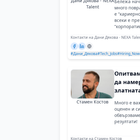
Дани Дякова - NEXA
Бележа нач
компан
Talent
много повр
като Spa
е “кариерно
всеки е пр
“корпоратив
чувства не-
Контакти на Дани Дякова - NEXA Tale
#Дани_Дякова
#Tech_Jobs
#Hiring_Now
Oпитвам
да наме
златнат
среда м
Стамен Костов
Много е важ
креатив
оценен и си
и
обвързваме
резултати!
практич
Контакти на Стамен Костов