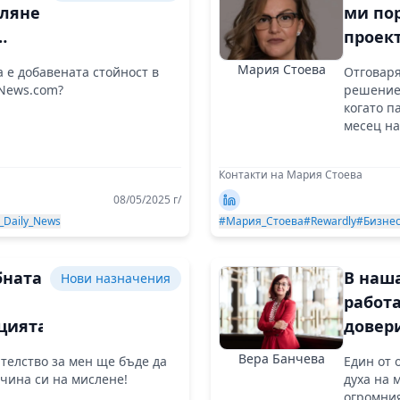
еляне
ми по
проект
ния
после
Мария Стоева
 е добавената стойност в
Отговаря
годин
yNews.com?
решение 
иите
когато п
месец на
Контакти на Мария Стоева
08/05/2025 г/
_Daily_News
#Мария_Стоева
#Rewardly
#Бизне
бната
В наш
Нови назначения
работ
цията
довер
ключо
Вера Банчева
телство за мен ще бъде да
Един от 
чина си на мислене!
духа на 
огромния