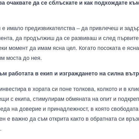
ва очаквате да се сблъскате и как подхождате къ
 е имало предизвикателства – да привлечеш и задъ
ента, да продължиш да се развиваш и след първите
еки момент да имам ясна цел. Когато посоката е ясн
им моста до нея
.
ъм работата в екип и изграждането на силна вът
нвестира в хората си поне толкова, колкото и в кли
щи с екипа, стимулирам обмяната на опит и подкре
еда на доверие и принадлежност, в която свободата 
ен е важно да съм открита както в обратната си връзк
.