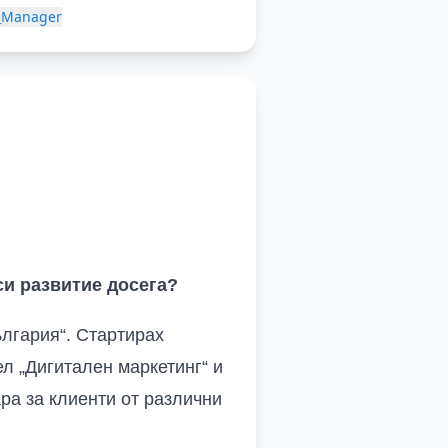
_Manager
си развитие досега?
лгария“
. Стартирах
ел
„Дигитален маркетинг“
и
ра за клиенти от различни