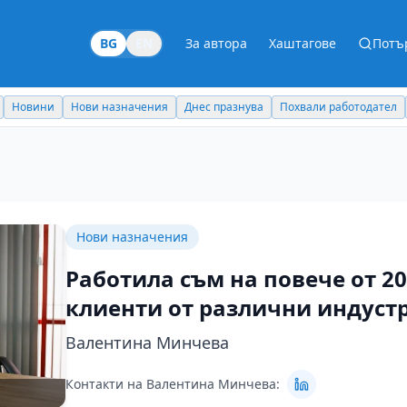
BG
EN
За автора
Хаштагове
Потъ
Новини
Нови назначения
Днес празнува
Похвали работодател
Нови назначения
Работила съм на повече от 20
клиенти от различни индуст
Валентина Минчева
Контакти на Валентина Минчева: