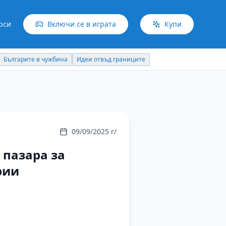
рси
Включи се в играта
Купи
Българите в чужбина
Идеи отвъд границите
09/09/2025 г/
 пазара за
рии