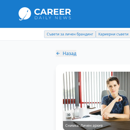
Съвети за личен брандинг
Кариерни съвети
Назад
Снимка:
Личен архив