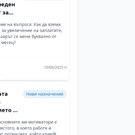
реден
 за
дната
ме на въпроса: Как да взема
а
за увеличение на заплатите,
азарът се мени буквално от
 месец?
10/06/2025 г/
с
ата
Нови назначения
а
ието е
во
основните ми мотиватори е
мястото, в което работя и
т потенциал, който крие@