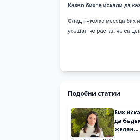
Какво бихте искали
да ка
След няколко месеца бих и
усещат, че растат, че са ц
Подобни статии
Бих иск
да бъде
желан
партньо