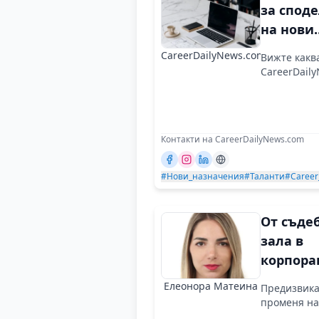
за спод
на нови
назначе
CareerDailyNews.com
Вижте каква
в
CareerDail
компан
Контакти на CareerDailyNews.com
#Нови_назначения
#Таланти
#Career
От съде
зала в
корпора
Елеонора Матеина
Предизвика
променя на