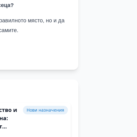
сеца?
правилното място,
но
и да
самите.
ство и
Нови назначения
на:
т
едател