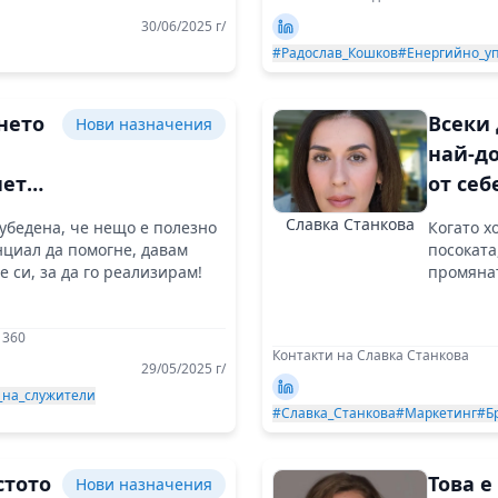
30/06/2025 г/
#Радослав_Кошков
#Енергийно_у
нето
Всеки
Нови назначения
най-д
ето
от себ
овата
когато
Славка Станкова
 убедена, че нещо е полезно
Когато х
че раб
нциал да помогне, давам
посоката
яване
има с
е си, за да го реализирам!
промянат
икателство
 360
Контакти на Славка Станкова
29/05/2025 г/
_на_служители
#Славка_Станкова
#Маркетинг
#Б
стото
Това е
Нови назначения