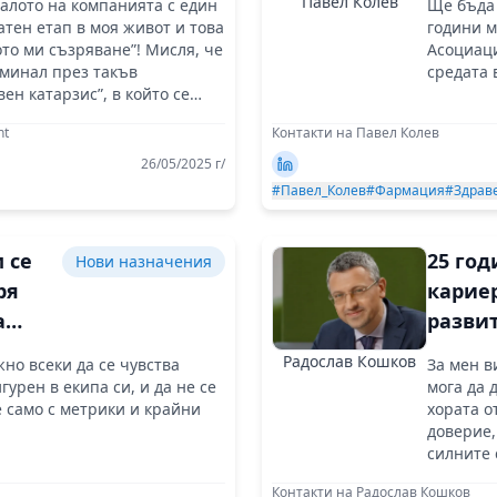
Павел Колев
алото на компанията с един
Ще бъда 
ии
на УС 
атен етап в моя живот и това
години м
ceX
ARPha
то ми съзряване”! Мисля, че
Асоциаци
еминал през такъв
средата 
ен катарзис”, в който се
на място!
nt
Контакти на Павел Колев
26/05/2025 г/
#Павел_Колев
#Фармация
#Здрав
 се
25 го
Нови назначения
ря
карие
а
развит
ежду
търго
Радослав Кошков
но всеки да се чувства
За мен в
ното
лидер 
гурен в екипа си, и да не се
мога да 
европ
 само с метрики и крайни
хората о
доверие,
ното
напра
силните 
Контакти на Радослав Кошков