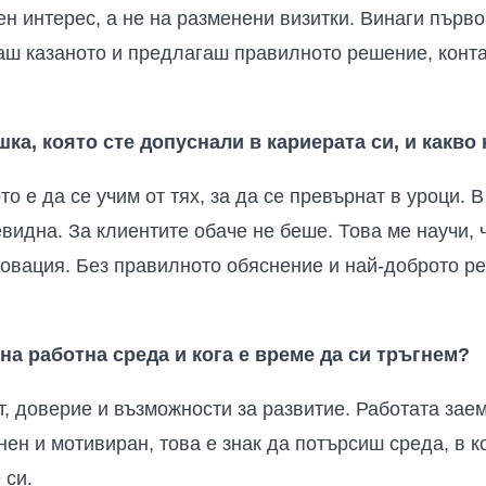
ен интерес, а не на разменени визитки. Винаги пър
аш казаното и предлагаш правилното решение, конта
шка, която сте допуснали в кариерата си, и какво
о е да се учим от тях, за да се превърнат в уроци. 
евидна. За клиентите обаче не беше. Това ме научи, 
новация. Без правилното обяснение и най-доброто р
на работна среда и кога е време да си тръгнем?
т, доверие и възможности за развитие. Работата зае
енен и мотивиран, това е знак да потърсиш среда, в 
 си.