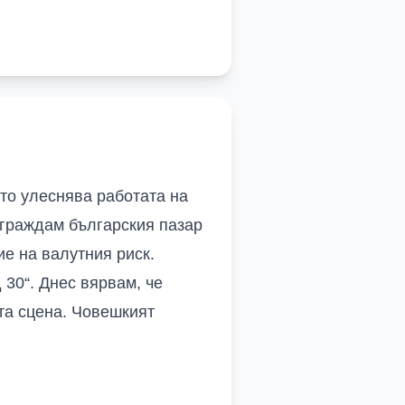
ято улеснява работата на
зграждам българския пазар
е на валутния риск.
 30“. Днес вярвам, че
та сцена. Човешкият