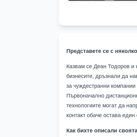
Представете се с няколк
Казвам се Деан Тодоров и с
бизнесите, дръзнали да на
за чуждестранни компании 
Първоначално дистанционно
технологиите могат да нап
контакт обаче остава един
Как бихте описали своят