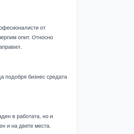
рофесионалисти от
черпим опит. Относно
направил.
да подобря бизнес средата
ден в работата, но и
н и на двете места.