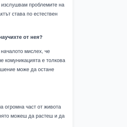
во изслушвам проблемите на
ктът става по естествен
 научихте от нея?
В началото мислех, че
че комуникацията е толкова
ешение може да остане
ма огромна част от живота
която можеш да растеш и да