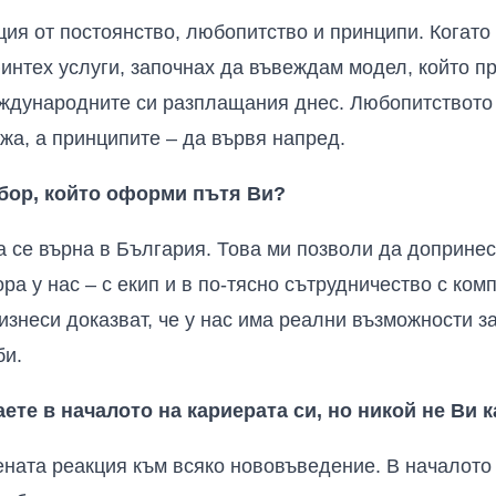
ция от постоянство, любопитство и принципи. Когато 
нтех услуги, започнах да въвеждам модел, който пр
ждународните си разплащания днес. Любопитството 
жа, а принципите – да вървя напред.
бор, който оформи пътя Ви?
 се върна в България. Това ми позволи да допринес
ра у нас – с екип и в по-тясно сътрудничество с ком
изнеси доказват, че у нас има реални възможности з
би.
аете в началото на кариерата си, но никой не Ви к
ената реакция към всяко нововъведение. В началото