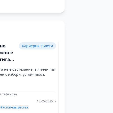
но
Кариерни съвети
жно е
стигаме
и
а не е състезание, а личен път
ати,
ен с избори, устойчивост,
 губим
ността
пътя
-Стефанова
13/05/2025 г/
а
#Устойчив_растеж