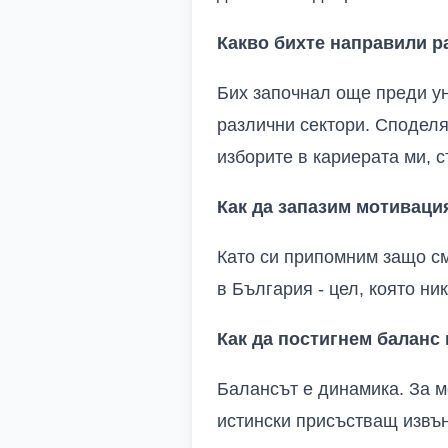
Какво бихте направили р
Бих започнал още преди ун
различни сектори. Споделя
изборите в кариерата ми, с
Как да запазим мотиваци
Като си припомним защо см
в България - цел, която ни
Как да постигнем балан
Балансът е динамика. За м
истински присъстващ извън