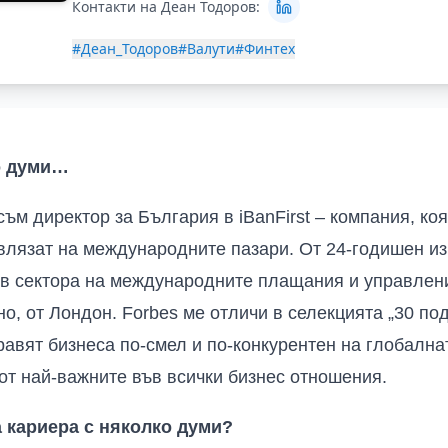
Контакти на Деан Тодоров:
#Деан_Тодоров
#Валути
#Финтех
о думи…
ъм директор за България в iBanFirst – компания, ко
влязат на международните пазари. От 24-годишен и
в сектора на международните плащания и управлени
, от Лондон. Forbes ме отличи в селекцията „30 под
равят бизнеса по-смел и по-конкурентен на глобална
 от най-важните във всички бизнес отношения.
а кариера с няколко думи?