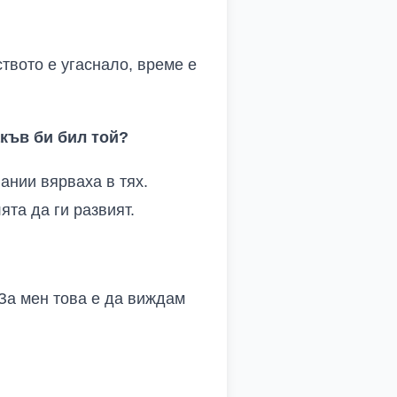
твото е угаснало, време е
акъв би бил той?
ании вярваха в тях.
ята да ги развият.
 За мен това е да виждам