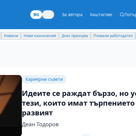
BG
EN
За автора
Хаштагове
Потъ
Новини
Нови назначения
Днес празнува
Похвали работодател
Кариерни съвети
Идеите се раждат бързо, но 
тези, които имат търпението 
развият
Деан Тодоров