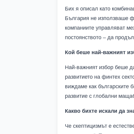
Бих я описал като комбина
България не използваше фи
компаниите управляват ме
постоянството – да продъл
Кой беше най-важният из
Най-важният избор беше да
развитието на финтех секто
виждаме как българските б
развитие с глобални маща
Какво бихте искали да зн
Че скептицизмът е естеств