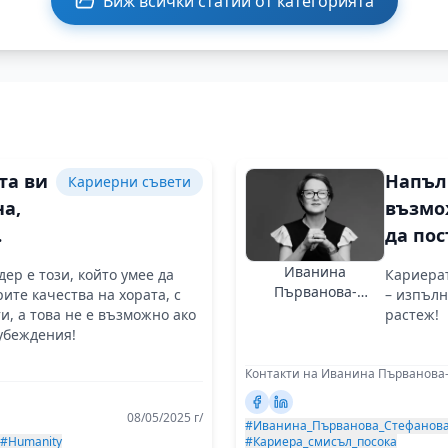
Виж всички статии от категорията
та ви
Напъл
Кариерни съвети
на,
възмо
да по
хора
висок
Иванина
ер е този, който умее да
Кариерат
резулт
Първанова-
ите качества на хората, с
– изпълн
Стефанова
с вас
без да
и, а това не е възможно ако
растеж!
убеждения!
човеч
си по 
Контакти на Иванина Първанова
08/05/2025 г/
#Иванина_Първанова_Стефанов
#Humanity
#Кариера_смисъл_посока