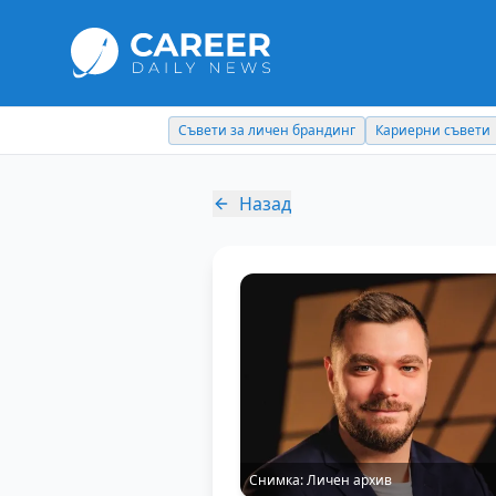
Съвети за личен брандинг
Кариерни съвети
Назад
Снимка:
Личен архив