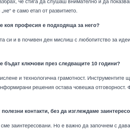
разбрах, че стига да слушаш внимателно и да показв
 „не“ е само етап от развитието.
ре коя професия е подходяща за него?
та си и в почивен ден мислиш с любопитство за идеи
е бъдат ключови през следващите 10 години?
ислене и технологична грамотност. Инструментите щ
информирани решения остава човешка отговорност. Ф
т полезни контакти, без да изглеждаме заинтерес
сме заинтересовани. Но е важно да започнем с дава