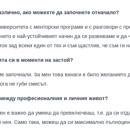
азлично, ако можехте да започнете отначало?
иверситета с менторски програми и с разговори с п
нето е най-устойчивият начин да се развиваме и да 
тоя зад всеки един от тях и съм щастлив, че съм ги 
ята си в моменти на застой?
е започнали. За мен това винаги е било желанието 
кога не губи смисъл.
с между професионалния и личния живот?
ен е важно да умееш да превключваш, т.е. да си отда
 нея. Само така, можеш да си максимално пълноцене