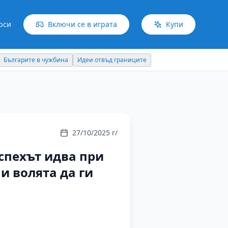
рси
Включи се в играта
Купи
Българите в чужбина
Идеи отвъд границите
27/10/2025 г/
успехът идва при
и волята да ги