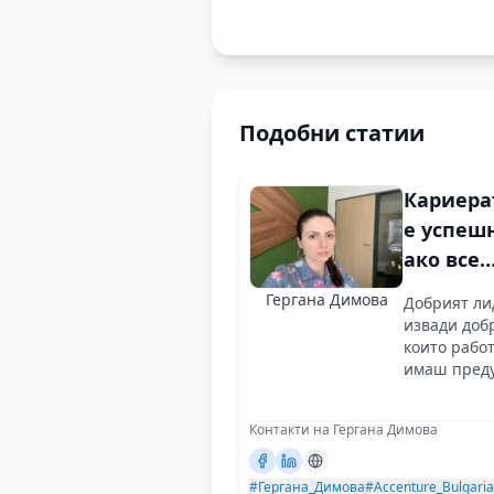
Подобни статии
Кариера
е успеш
ако все
повече 
Гергана Димова
Добрият лид
искат да
извади добр
работят 
които работ
имаш пред
Контакти на Гергана Димова
#Гергана_Димова
#Accenture_Bulgaria