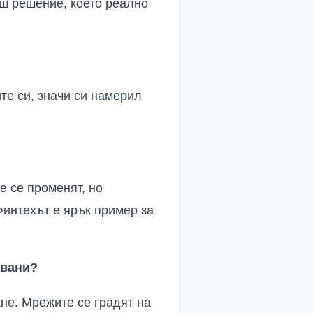
аш решение, което реално
те си, значи си намерил
е се променят, но
интехът е ярък пример за
овани?
не. Мрежите се градят на