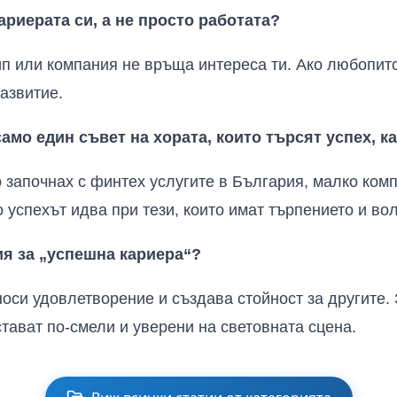
ариерата си, а не просто работата?
ип или компания не връща интереса ти. Ако любопитс
азвитие.
амо един съвет на хората, които търсят успех, к
о започнах с финтех услугите в България, малко комп
 успехът идва при тези, които имат търпението и вол
я за „успешна кариера“?
носи удовлетворение и създава стойност за другите.
стават по-смели и уверени на световната сцена.