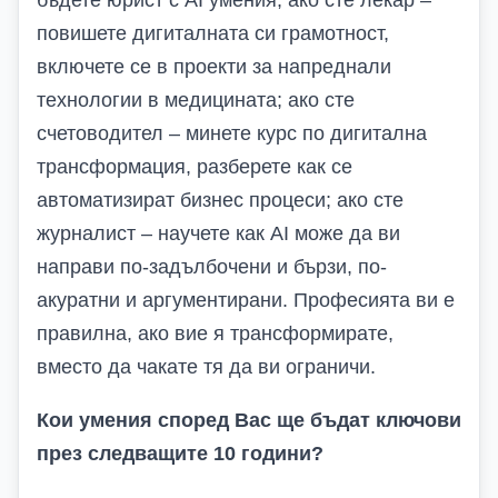
бъдете юрист с AI умения; ако сте лекар –
повишете дигиталната си грамотност
,
включете се в проекти за напреднали
технологии в медицината
; ако сте
счетоводител – минете курс по дигитална
трансформация
, разберете как се
автоматизират бизнес процеси
; ако сте
журналист – научете как AI може да ви
направи по-задълбочени и бързи
, по-
акуратни и аргументирани
. Професията ви е
правилна, ако вие я трансформирате,
вместо да чакате тя да ви ограничи.
Кои умения според
В
ас ще бъдат ключови
през следващите 10 години?