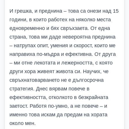
И грешка, и преднина – това са онези над 15
години, в които работех на няколко места
едновременно и бях свръхзаета. От една
страна, това ми даде невероятна преднина
– натрупах опит, умения и скорост, които ме
направиха по-мъдра и ефективна. От друга
– ми отне лекотата и лежерността, с която
други хора живеят живота си.
Научих, че
свръхнатоварването не е дългосрочна
стратегия. Днес вярвам повече в
ефективността, отколкото в безкрайната
заетост. Работя по-умно, а не повече – и
именно това искам да предам на хората
около мен.