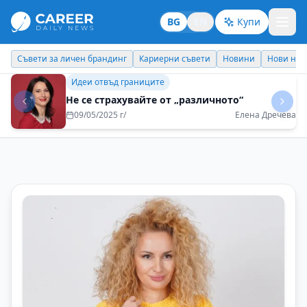
BG
EN
Купи
Кариерни съвети
Новини
Нови назначения
Днес празнува
Идеи отвъд границите
България е съкровище, което тепърва
светът ще открива
07/07/2025 г/
Цветелина Николова