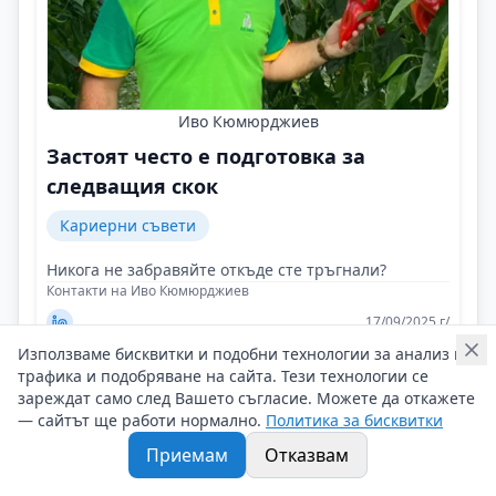
Иво Кюмюрджиев
Застоят често е подготовка за
следващия скок
Кариерни съвети
Никога не забравяйте откъде сте тръгнали?
Контакти на Иво Кюмюрджиев
17/09/2025 г/
#Иво_Кюмюрджиев
#Производство_и_продажби
#CEO
Използваме бисквитки и подобни технологии за анализ на
трафика и подобряване на сайта. Тези технологии се
зареждат само след Вашето съгласие. Можете да откажете
— сайтът ще работи нормално.
Политика за бисквитки
Приемам
Отказвам