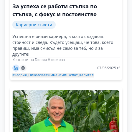
За успеха се работи стъпка по
стъпка, с фокус и постоянство
Кариерни съвети
Успешна е онази кариера, в която създаваш
стойност и следа. Където усещаш, че това, което
правиш, има смисъл не само за теб, но и за
другите!
Контакти на Глория Николова
07/05/2025 г/
#Глория_Николова
#Финанси
#Експат_Капитал