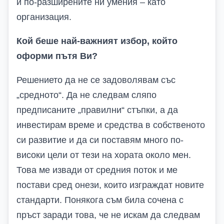
и по-разширените ни умения – като
организация.
Кой беше най-важният избор, който
оформи пътя
В
и?
Решението да не се задоволявам със
„средното“. Да не следвам сляпо
предписаните „правилни“ стъпки, а да
инвестирам време и средства в собственото
си развитие и да си поставям много по-
високи цели от тези на хората около мен.
Това ме извади от средния поток и ме
постави сред онези, които изграждат новите
стандарти. Понякога съм била сочена с
пръст заради това, че не искам да следвам