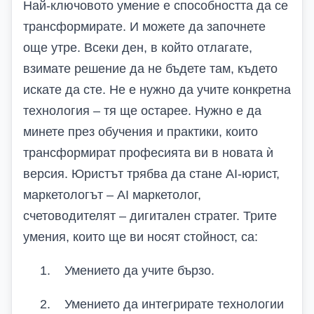
Най-ключовото умение е способността да се
трансформирате. И можете да започнете
още утре. Всеки ден, в който отлагате,
взимате решение да не бъдете там, където
искате да сте. Не е нужно да учите конкретна
технология – тя ще остарее. Нужно е да
минете през обучения и практики, които
трансформират професията ви в новата ѝ
версия. Юристът трябва да стане AI-юрист,
маркетологът – AI маркетолог,
счетоводителят – дигитален стратег. Трите
умения, които ще ви носят стойност, са:
1.
Умението да учите бързо.
2.
Умението да интегрирате технологии