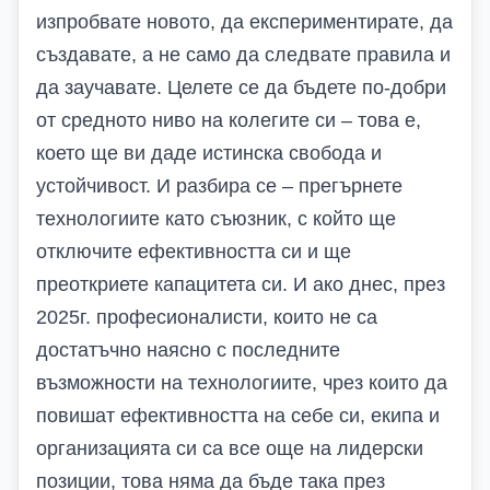
изпробвате новото, да експериментирате, да
създавате, а не само да следвате правила
и
да заучавате
. Целете се да бъдете по-добри
от средното ниво на колегите си – това е,
което ще ви даде истинска свобода и
устойчивост.
И разбира се – прегърнете
технологиите като съюзник, с който ще
отключите ефективността си и ще
преоткриете капацитета си. И ако днес, през
2025г. професионалисти, които не са
достатъчно наясно с последните
възможности на технологиите, чрез които да
повишат ефективността на себе си, екипа и
организацията си са все още на лидерски
позиции, това няма да бъде така през