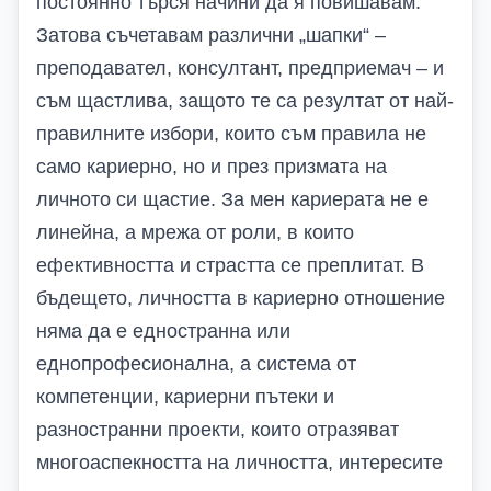
постоянно търся начини да я повишавам.
Затова съчетавам различни „шапки“ –
преподавател, консултант, предприемач – и
съм щастлива, защото те са резултат от най-
правилните избори, които съм правила не
само кариерно, но и през призмата на
личното си щастие. За мен кариерата не е
линейна, а мрежа от роли, в които
ефективността и страстта се преплитат.
В
бъдещето, личността в кариерно отношение
няма да е едностранна или
еднопрофесионална, а система от
компетенции, кариерни пътеки и
разностранни проекти, които отразяват
многоаспекността на личността, интересите