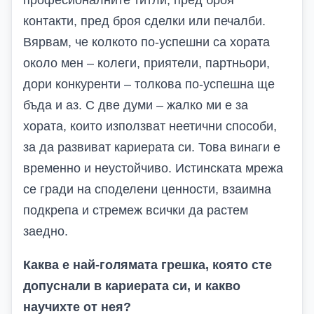
професионалните титли, пред броя
контакти, пред броя сделки или печалби.
Вярвам, че колкото по-успешни са хората
около мен – колеги, приятели, партньори,
дори конкуренти – толкова по-успешна ще
бъда и аз. С две думи – жалко ми е за
хората, които използват неетични способи,
за да развиват кариерата си. Това винаги е
временно и неустойчиво. Истинската мрежа
се гради на споделени ценности, взаимна
подкрепа и стремеж всички да растем
заедно.
Каква е най-голямата грешка, която сте
допуснали в кариерата си, и какво
научихте от нея?