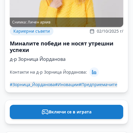
Снимка:
Личен архив
Кариерни съвети
02/10/2025 г/
Миналите победи не носят утрешни
успехи
д-р Зорница Йорданова
Контакти на д-р Зорница Йорданова:
#Зорница_Йорданова
#Иновации
#Предприемачите
Включи се в играта