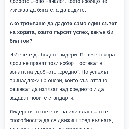
доброто „ново начало“, което изобщо не
изисква да бягате, а да водите.
Ако трябваше да дадете само един съвет
на хората, които търсят успех, какъв би
бил той?
Изберете да бъдете лидери. Повечето хора
дори не правят този избор – остават в
зоната на удобното „средно“. Но успехът
принадлежи на онези, които съзнателно
решават да излязат над средното и да
задават новите стандарти.
Лидерството не е титла или власт – то е
способността да се движиш пред вълната,