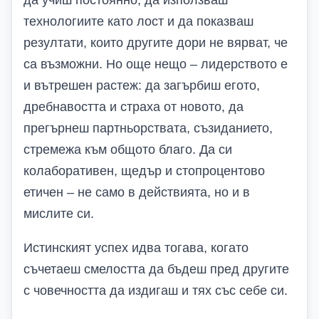
да учиш постоянно, да използваш
технологиите като лост и да показваш
резултати, които другите дори не вярват, че
са възможни. Но още нещо – лидерството е
и вътрешен растеж: да загърбиш егото,
дребнавостта и страха от новото, да
прегърнеш партньорствата, съзиданието,
стремежа към общото благо. Да си
колаборативен, щедър и стопроцентово
етичен – не само в действията, но и в
мислите си.
Истинският успех идва тогава, когато
съчетаеш смелостта да бъдеш пред другите
с човечността да издигаш и тях със себе си.