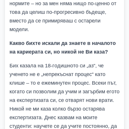
нормите – но за мен няма нищо по-ценно от
това да целиш по-
прогресивно
бъдеще,
вместо да се примиряваш с остарели
модели.
Какво бихте искали да знаете в началото
на кариерата си, но никой не Ви каза?
Бих казала на 18-годишното си „аз“, че
ученето не е „непрекъснат процес“ като
клише – то е ежеминутен процес. Всеки път,
когато си позволим да учим и загърбим егото
на експертизата си, се отварят нови врати.
Никой не ми каза колко бързо остарява
експертизата. Днес казвам на моите
студенти: научете се да учите постоянно, да