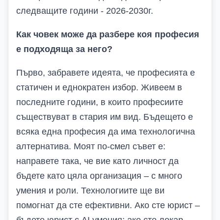
следващите години - 2026-2030г.
Как човек може да разбере коя професия
е подходяща за него?
Първо, з
абравете идеята, че професията е
статичен
и еднократен
избор. Живеем в
последните години, в които професиите
съществуват в стария им вид. Бъдещето е
всяка една професия да има технологична
алтернатива. Моят по-смел съвет е:
направете така, че вие като личност да
бъдете като цяла организация – с много
умения и роли. Технологиите ще ви
помогнат да сте ефективни. Ако сте юрист –