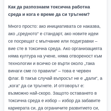
Как да разпознаем токсична работна
среда и кога е време да си тръгнем?
Много просто: ако инициативата се наказва,
ако „средното“ е стандарт, ако новите идеи
се посрещат с мълчание или подигравки –
вие сте в токсична среда. Ако организацията
няма култура на учене, няма отвореност към
технологии и всичко се върти около „така
винаги сме го правили“ – това е червен
флаг.
В такъв случай въпросът не е „дали“, а
„кога“ да си тръгнете. И отговорът е:
възможно най-скоро. Защото оставането в
токсична среда е избор – избор да забавите
кариерата си, да ограничите развитието си,