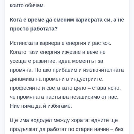
които обичам.
Кога е време да сменим кариерата си, а не
просто работата?
Истинската кариера е енергия и растеж.
Когато тази енергия изчезне и вече не
усещате развитие, идва моментът за
промяна. Но ако прибавим и изключителната
динамика на промени в индустриите,
професиите и света като цяло – става ясно,
че промяната настъпва независимо от нас.
Ние няма да ѝ избягаме.
Ще има вододел между хората: едните ще
продължат да работят по стария начин – без