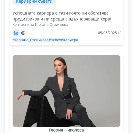
Кариерни съвети
Успешната кариера е тази която ни обогатява,
предизвиква и ни среща с вдъхновяващи хора!
Контакти на Гергана Стоичкова
05/05/2025 г/
#Гергана_Стоичкова
#Успех
#Кариера
Глория Николова