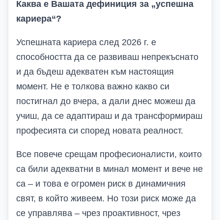
Каква е
В
ашата дефиниция за „успешна
кариера“?
Успешната кариера след 2026 г. е
способността да се развиваш непрекъснато
и да бъдеш адекватен към настоящия
момент. Не е толкова важно какво си
постигнал до вчера, а дали днес можеш да
учиш, да се адаптираш и да трансформираш
професията си според новата реалност.
Все повече срещам професионалисти, които
са били адекватни в минал момент и вече не
са – и това е огромен риск в динамичния
свят, в който живеем. Но този риск може да
се управлява – чрез проактивност, чрез