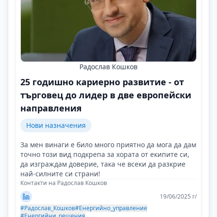
Радослав Кошков
25 годишно кариерно развитие - от
търговец до лидер в две европейски
направления
Нови назначения
За мен винаги е било много приятно да мога да дам
точно този вид подкрепа за хората от екипите си,
да изграждам доверие, така че всеки да разкрие
най-силните си страни!
Контакти на Радослав Кошков
19/06/2025 г/
#Радослав_Кошков
#Енергийно_управление
#Енергийни_решения