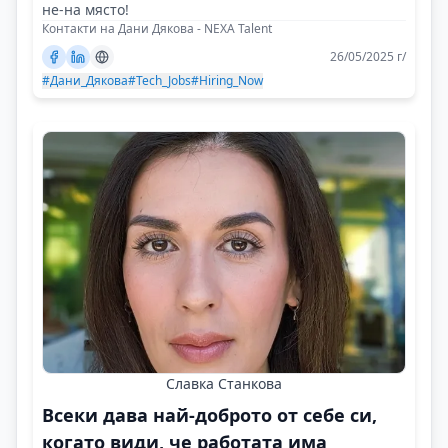
не-на място!
Контакти на Дани Дякова - NEXA Talent
26/05/2025 г/
#Дани_Дякова
#Tech_Jobs
#Hiring_Now
Славка Станкова
Всеки дава най-доброто от себе си,
когато види, че работата има