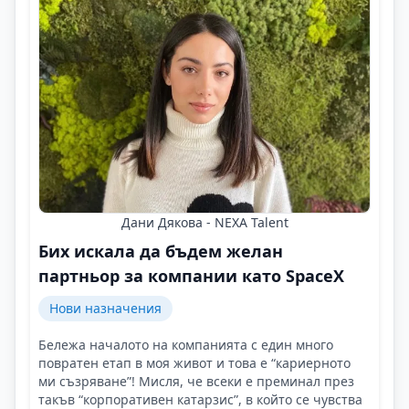
Дани Дякова - NEXA Talent
Бих искала да бъдем желан
партньор за компании като SpaceX
Нови назначения
Бележа началото на компанията с един много
повратен етап в моя живот и това е “кариерното
ми съзряване”! Мисля, че всеки е преминал през
такъв “корпоративен катарзис”, в който се чувства