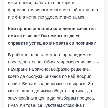
изпитвания, работата с лекари и
фармацевти винаги много ме е обогатявала
и е била истинско удоволствие за мен.
Кои професионални или лични качества
смятате, че ще
В
и помогнат да се
справите успешно в новата си позиция?
В работен план съм много предвидима и
последователна. Обичам премерения риск –
намиране на законосъобразно решение,
което да обслужи бизнеса по най-добрия
начин. Винаги задавам много въпроси.
За
мен е важно да имам общата картина, да
знам крайната цел и да разбирам процеса,
имам ли това, се чувствам спокойна и