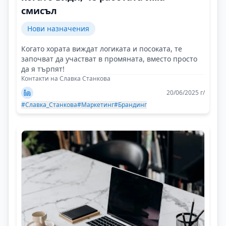
смисъл
Нови назначения
Когато хората виждат логиката и посоката, те
започват да участват в промяната, вместо просто
да я търпят!
Контакти на Славка Станкова
20/06/2025 г/
#Славка_Станкова
#Маркетинг
#Брандинг