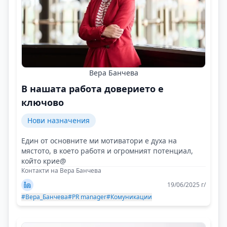
Вера Банчева
В нашата работа доверието е
ключово
Нови назначения
Един от основните ми мотиватори е духа на
мястото, в което работя и огромният потенциал,
който крие@
Контакти на Вера Банчева
19/06/2025 г/
#Вера_Банчева
#PR manager
#Комуникации