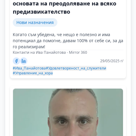
основата на преодоляване на всяко
предизвикателство
Нови назначения
Когато съм убедена, че нещо е полезно и има
потенциал да помогне, давам 100% от себе си, за да
го реализирам!
Контакти на Ива Панайотова - Mirror 360
29/05/2025 г/
#Ива_Панайотова
#Удовлетвореност_на_служители
#Управление_на_хора