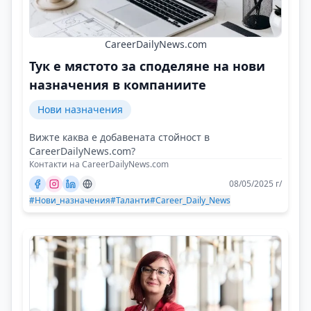
CareerDailyNews.com
Тук е мястото за споделяне на нови
назначения в компаниите
Нови назначения
Вижте каква е добавената стойност в
CareerDailyNews.com?
Контакти на CareerDailyNews.com
08/05/2025 г/
#Нови_назначения
#Таланти
#Career_Daily_News