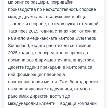
ми опит се разшири, покривайки
производства по несъстоятелност, спорове
между дружества, съдружници и общо
търговски спорове, но имах нужда от мащаб.
Така през 2015 година станах част от екипа
на
англо-американската кантора
Eversheds
Sutherland
, където работих до септември
2025 година, непосредствено преди да
премина във фармацевтичната индустрия.
Десетте години прекарани в кантората са
най-формиращият период в
професионалния ми път
.
Там, благодарение
на управляващите съдружници, от много
рано имах директен достъп до
международни клиенти – водещи компании