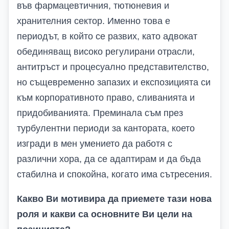
във фармацевтичния, тютюневия и
хранителния сектор. Именно това е
периодът, в който се развих, като адвокат
обединяващ високо регулирани отрасли,
антитръст и процесуално представителство,
но същевременно запазих и експозицията си
към корпоративното право, сливанията и
придобиванията. Преминала съм през
турбулентни периоди за кантората, което
изгради в мен умението да работя с
различни хора, да се адаптирам и да бъда
стабилна и спокойна, когато има сътресения.
Какво Ви мотивира да приемете тази нова
роля и какви са основните Ви цели на