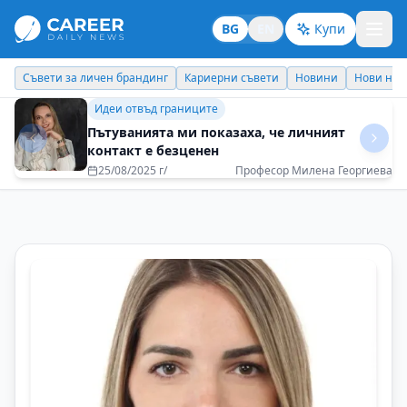
BG
EN
Купи
Кариерни съвети
Новини
Нови назначения
Днес празнува
Личен брандинг
Никола Цолов: Семейството като опора,
страхът като гориво
20/12/2025 г/
Никола Цолов