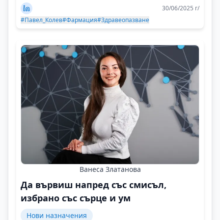
30/06/2025 г/
#Павел_Колев
#Фармация
#Здравеопазване
Ванеса Златанова
Да вървиш напред със смисъл,
избрано със сърце и ум
Нови назначения