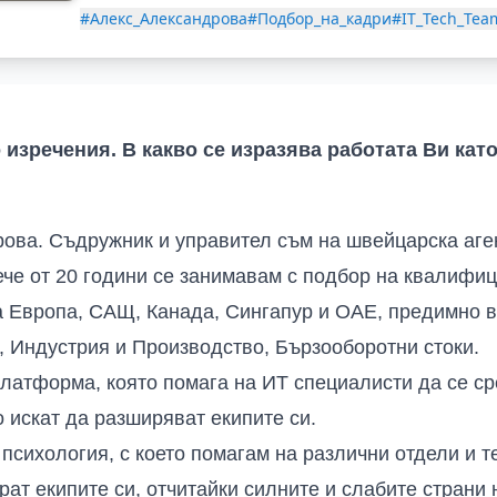
#Алекс_Александрова
#Подбор_на_кадри
#IT_Tech_Te
 изречения. В какво се изразява работата Ви кат
ова. Съдружник и управител съм на швейцарска аген
ече от 20 години се занимавам с подбор на квалифи
а Европа, САЩ, Канада, Сингапур и ОАЕ, предимно в
 Индустрия и Производство, Бързооборотни стоки.
латформа, която помага на ИТ специалисти да се с
о искат да разширяват екипите си.
психология, с което помагам на различни отдели и 
т екипите си, отчитайки силните и слабите страни н