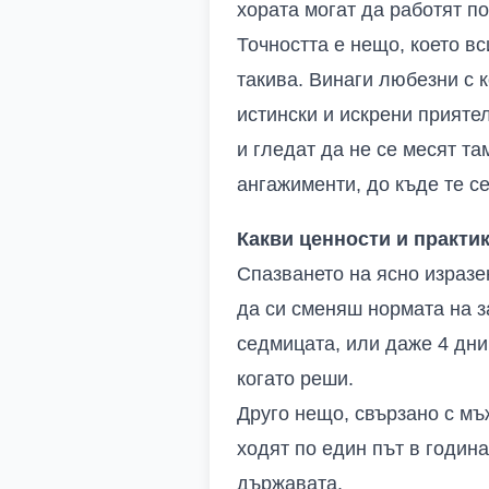
хората могат да работят по
Точността е нещо, което вс
такива. Винаги любезни с 
истински и искрени прияте
и гледат да не се месят та
ангажименти, до къде те с
Какви ценности и практи
Спазването на ясно изразе
да си сменяш нормата на за
седмицата, или даже 4 дни
когато реши.
Друго нещо, свързано с мъж
ходят по един път в годин
държавата.