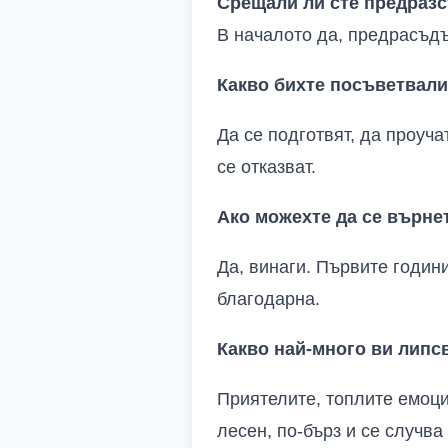
Срещали ли сте предразс
В началото да, предрасъдъ
Какво бихте посъветвали
Да се подготвят, да проуча
се отказват.
Ако можехте да се върне
Да, винаги. Първите годин
благодарна.
Какво най-много ви липс
Приятелите, топлите емоции
лесен, по-бърз и се случва