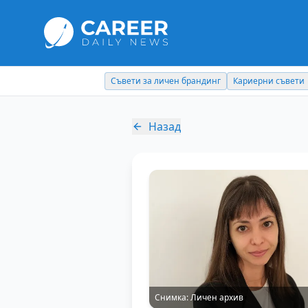
Съвети за личен брандинг
Кариерни съвети
Назад
Снимка:
Личен архив