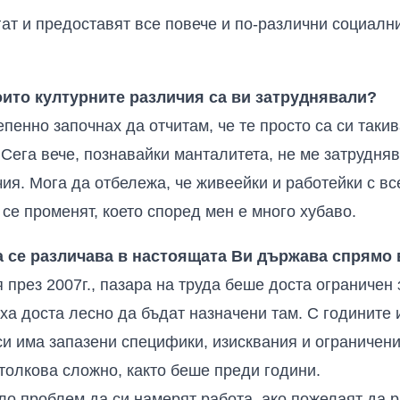
ат и предоставят все повече и по-различни социалн
оито културните различия са ви затруднявали?
пенно започнах да отчитам, че те просто са си таки
Сега вече, познавайки манталитета, не ме затруднява
чия. Мога да отбележа, че живеейки и работейки с в
се променят, което според мен е много хубаво.
а се различава в настоящата
В
и държава спрямо 
 през 2007г., пазара на труда беше доста ограничен 
а доста лесно да бъдат назначени там. С годините
си има запазени специфики, изисквания и ограничен
 толкова сложно, както беше преди години.
ило проблем да си намерят работа, ако пожелаят да р