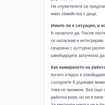
На служителите се предлаг
имат семейства с деца.
Имало ли е ситуации, в к
В началото да. После посте
се напасвам и интегрирам. 
свързани с културни разли
швейцарците започнаха да 
Как намирането на работ
Когато отидох в Швейцария
съседните й държави можех
това се промени. Все още 
работни визи, но не е вече
За местните никога не е б