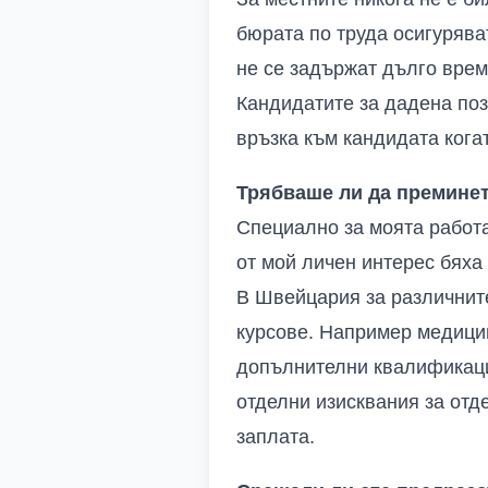
бюрата по труда осигурява
не се задържат дълго врем
Кандидатите за дадена поз
връзка към кандидата когат
Трябваше ли да премине
Специално за моята работа
от мой личен интерес бяха
В Швейцария за различнит
курсове. Например медицин
допълнителни квалификации
отделни изисквания за отд
заплата.