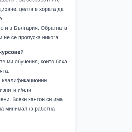
иране, целта е хората да
а.
то и в България. Обратната
и не се пропуска никога.
курсове?
е ми обучения, които бяха
ята.
и квалификационни
изпити и/или
ени. Всеки кантон си има
 на минимална работна