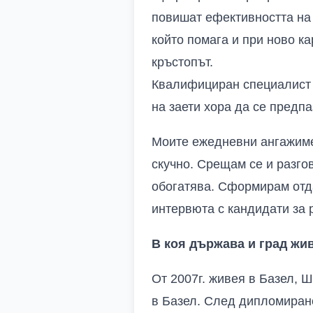
повишат ефективността на 
който помага и при ново к
кръстопът.
Квалифициран специалист и
на заети хора да се предпа
Моите ежедневни ангажимен
скучно. Срещам се и разго
обогатява. Сформирам отд
интервюта с кандидати за р
В коя държава и град жив
От 2007г. живея в Базел, 
в Базел. След дипломиране