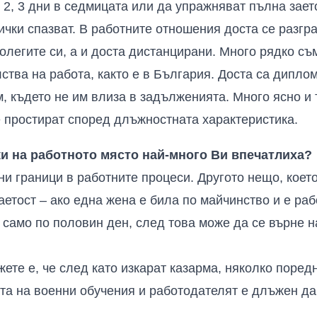
 2, 3 дни в седмицата или да упражняват пълна заето
ички спазват. В работните отношения доста се разгр
колегите си, а и доста дистанцирани. Много рядко с
лства на работа, както е в България. Доста са дипло
м, където не им влиза в задълженията. Много ясно и 
е простират според длъжностната характеристика.
ки на работното място най-много
В
и впечатлиха?
ни граници в работните процеси. Другото нещо, кое
етост – ако една жена е била по майчинство и е раб
 само по половин ден, след това може да се върне 
ете е, че след като изкарат казарма, няколко поред
ата на военни обучения и работодателят е длъжен да