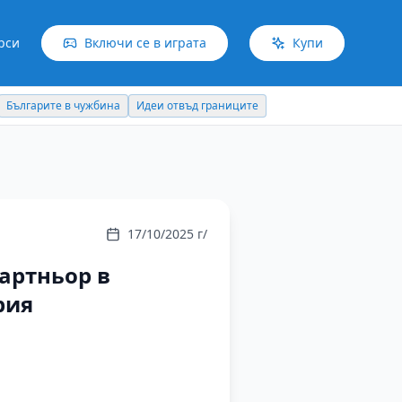
рси
Включи се в играта
Купи
Българите в чужбина
Идеи отвъд границите
17/10/2025 г/
артньор в
рия