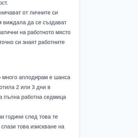
ст.
аничават от личните си
ъм виждала да се създават
матични на работното място
точно си знаят работните
то много аплодирам е шанса
отила 2 или 3 дни в
на пълна работна седмица
ни години след това те
 спази това изискване на