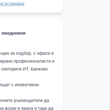
ams_on_Demand
о ежедневни
ция за подбор, с офиси в
цирани професионалисти и
 секторите ИТ, Банково
рещат с иновативни
техните ръководители да
а всеки в екипа и така да