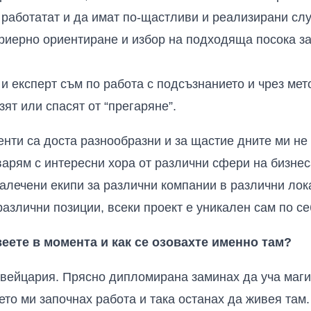
работатат и да имат по-щастливи и реализирани слу
ариерно ориентиране и избор на подходяща посока за
 експерт съм по работа с подсъзнанието и чрез мет
зят или спасят от “прегаряне”.
ти са доста разнообразни и за щастие дните ми не
варям с интересни хора от различни сфери на бизнес
алечени екипи за различни компании в различни ло
азлични позиции, всеки проект е уникален сам по се
еете в момента и как се озовахте именно там?
Швейцария. Прясно дипломирана заминах да уча маги
то ми започнах работа и така останах да живея там.