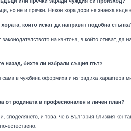
ъдъци или пречки заради чуждия си произход?
ци, но не и пречки. Някои хора дори не знаеха къде 
 хората, които искат да направят подобна стъпка
т законодателството на кантона, в който отиват, да н
те назад, бихте ли избрали същия път?
и сама в чужбина оформиха и изградиха характера ми
ва от родината в професионален и личен план?
, споделянето, и това, че в България близкия контак
 по-естествено.