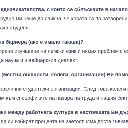
едизвикателства, с които се сблъскахте в начало
рудно ми беше да свикна, че хората са по-затворени
аха студени.
а бариера (ако е имало такава)?
рено изучаване на немски език и нямах проблем с е
да науча и швейцарския диалект.
 (местни общности, колеги, организации)
В
и помо
 различни студентски организации. След това колеги
ам към спецификите на пазара на труда и нашия сект
ики между работната култура в настоящата Ви дъ
да си избират процента на заетост. Има доста гъвкав