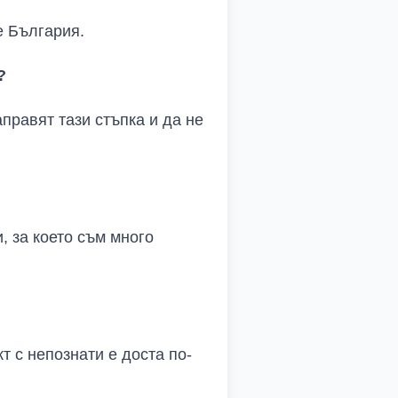
е България.
?
аправят тази стъпка и да не
, за което съм много
т с непознати е доста по-