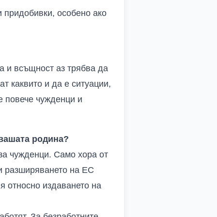
и придобивки, особено ако
ва и всъщност аз трябва да
т каквито и да е ситуации,
се повече чужденци и
вашата родина?
за чужденци. Само хора от
 и разширяването на ЕС
ия относно издаването на
аботят. За безработните