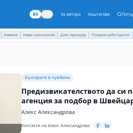
BG
EN
За автора
Хаштагове
Потъ
Новини
Нови назначения
Днес празнува
Похвали работодател
Българите в чужбина
Предизвикателството да си п
агенция за подбор в Швейца
Алекс Александрова
Контакти на Алекс Александрова: