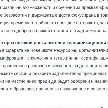
т различни възмножности и обучения за преквалифиц
е безработни и държавата е доста фокусирана в тов
иция преминават най-често през две интервюта, как
о не е одобрен на някой от етапите е задължителна 
те през някакви допълнителни квалификационни 
 в сферата на Човешките Ресурси не. Допълнителнит
 Цифровата Психология и Тета Хийлинг сертификаци
е професии е различно изискването за допълнителн
ските сестри и лекарите задължително преминават 
 на местно ниво преди да бъдат одобрени и назнач
елните браншове, правила за назначаване и размер