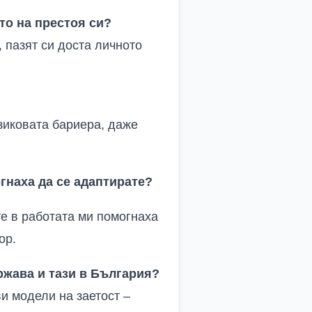
то на престоя си?
, пазят си доста личното
зиковата бариера, даже
гнаха да се адаптирате?
те в работата ми помогнаха
ор.
ржава и тази в България?
и модели на заетост –