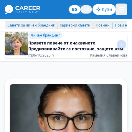
BG
EN
Купи
Кариерни съвети
Новини
Нови назначения
Днес празнува
Бизнес брандинг
Организация, в която комуникацията е
мост, а не бариера
03/12/2025 г/
Десислава Иванович