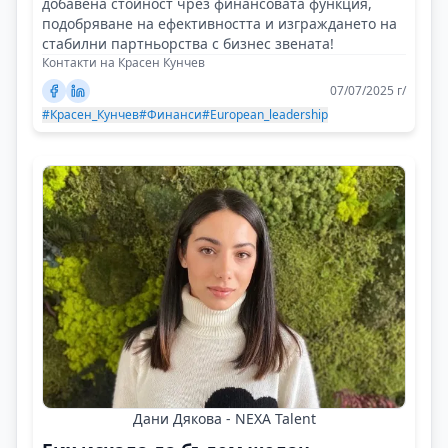
добавена стойност чрез финансовата функция,
подобряване на ефективността и изграждането на
стабилни партньорства с бизнес звената!
Контакти на Красен Кунчев
07/07/2025 г/
#Красен_Кунчев
#Финанси
#European_leadership
Дани Дякова - NEXA Talent