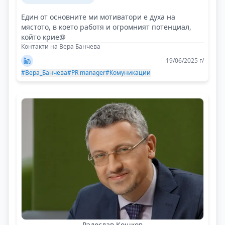
Един от основните ми мотиватори е духа на
мястото, в което работя и огромният потенциал,
който крие@
Контакти на Вера Банчева
19/06/2025 г/
#Вера_Банчева
#PR manager
#Комуникации
Радослав Кошков