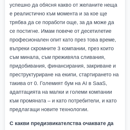
успешно да обясня какво от желаните неща
е реалистично към момента и за кое ще
трябва да се поработи още, за да може да
се постигне. Имам повече от десетилетие
професионален опит като през това време,
въпреки скромните 3 компании, през които
съм минала, съм преживяла сливания,
придобивания, финансирания, закриване и
преструктуриране на екипи, стартирането на
такива от 0. Големият бум на
AI
в
SaaS
,
адаптацията на малки и големи компании
към промяната – и като потребители, и като
предлагащи новите технологии.
С какви предизвикателства очаквате да