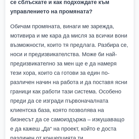
се сблъскате и как подхождате към
управлението на промяната?
Обичам промяната, винаги ме зарежда,
мотивира и ме кара да мисля за всички вони
възможности, които тя предлага. Разбира се,
носи и предизвикателства. Може би най-
предизвикателно за мен ще е да намеря
тези хора, които са готови за един по-
различен начин на работа и да поставя ясни
граници как работи тази система. Особено
преди да се изгради първоначалната
клиентска база, която позволява на
бизнесът да се самоиздържа – изкушаващо
е да кажеш „Да“ на проект, който е доста
различен от концепцията ти.