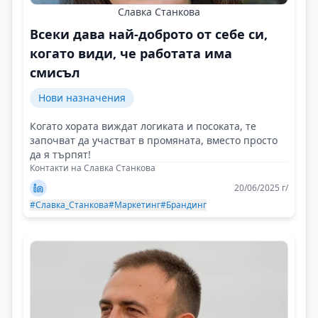
Славка Станкова
Всеки дава най-доброто от себе си,
когато види, че работата има
смисъл
Нови назначения
Когато хората виждат логиката и посоката, те
започват да участват в промяната, вместо просто
да я търпят!
Контакти на Славка Станкова
20/06/2025 г/
#Славка_Станкова
#Маркетинг
#Брандинг