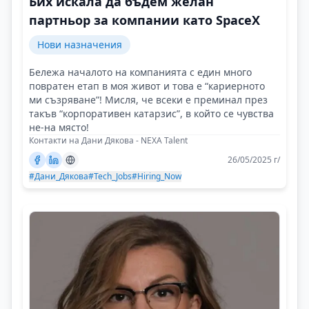
Бих искала да бъдем желан
партньор за компании като SpaceX
Нови назначения
Бележа началото на компанията с един много
повратен етап в моя живот и това е “кариерното
ми съзряване”! Мисля, че всеки е преминал през
такъв “корпоративен катарзис”, в който се чувства
не-на място!
Контакти на Дани Дякова - NEXA Talent
26/05/2025 г/
#Дани_Дякова
#Tech_Jobs
#Hiring_Now