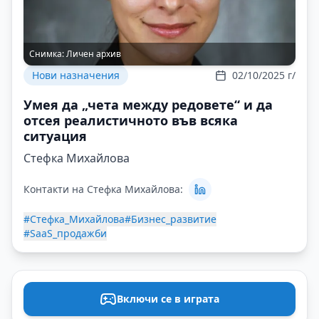
Снимка:
Личен архив
Нови назначения
02/10/2025 г/
Умея да „чета между редовете“ и да
отсея реалистичното във всяка
ситуация
Стефка Михайлова
Контакти на Стефка Михайлова:
#Стефка_Михайлова
#Бизнес_развитие
#SaaS_продажби
Включи се в играта