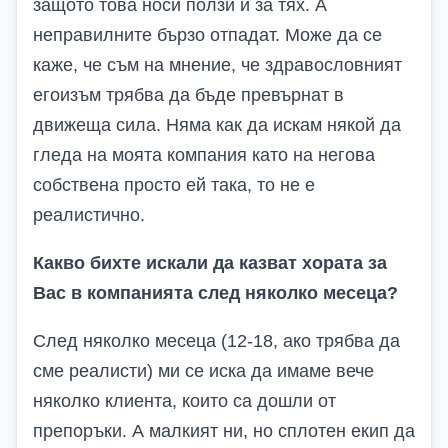
защото това носи ползи и за тях. А
неправилните бързо отпадат. Може да се
каже, че съм на мнение, че здравословният
егоизъм трябва да бъде превърнат в
движеща сила. Няма как да искам някой да
гледа на моята компания като на негова
собствена просто ей така, то не е
реалистично.
Какво бихте искали
да казват
хората
за
Вас
в компанията
след няколко месеца?
След няколко месеца (12-18, ако трябва да
сме реалисти) ми се иска да имаме вече
няколко клиента, които са дошли от
препоръки. А малкият ни, но сплотен екип да