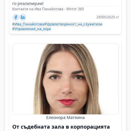
го реализирам!
Контакти на Ива Панайотова - Mirror 360
29/05/2025 г/
#Ива_Панайотова
#Удовлетвореност_на_служители
#Управление_на_хора
Елеонора Матеина
От съдебната зала в корпорацията