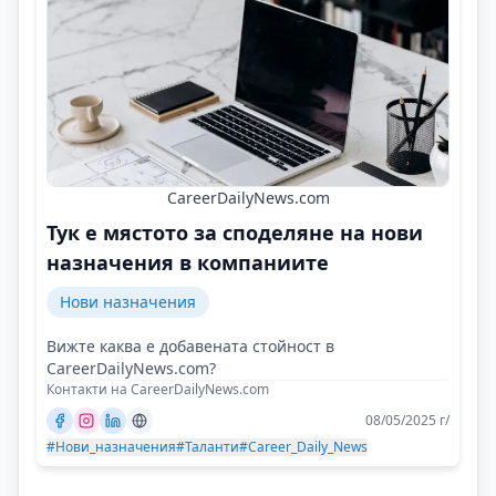
CareerDailyNews.com
Тук е мястото за споделяне на нови
назначения в компаниите
Нови назначения
Вижте каква е добавената стойност в
CareerDailyNews.com?
Контакти на CareerDailyNews.com
08/05/2025 г/
#Нови_назначения
#Таланти
#Career_Daily_News