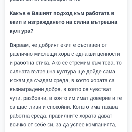
Какъв е
В
ашият подход към работата в
екип и изграждането на силна вътрешна
култура?
Вярвам, че добрият екип е съставен от
различно мислещи хора с еднакви ценности
и работна етика. Ако се стремим към това, то
силната вътрешна култура ще дойде сама.
Искам да създам среда, в която хората са
възнаградени добре, в която се чувстват
чути, разбрани, в която им имат доверие и те
са щастливи и спокойни. Когато има такава
работна среда, правилните хората дават
всичко от себе си, за да успее компанията,