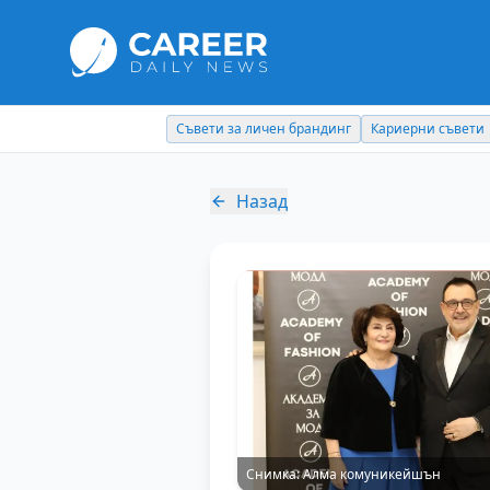
Съвети за личен брандинг
Кариерни съвети
Назад
Снимка:
Алма комуникейшън