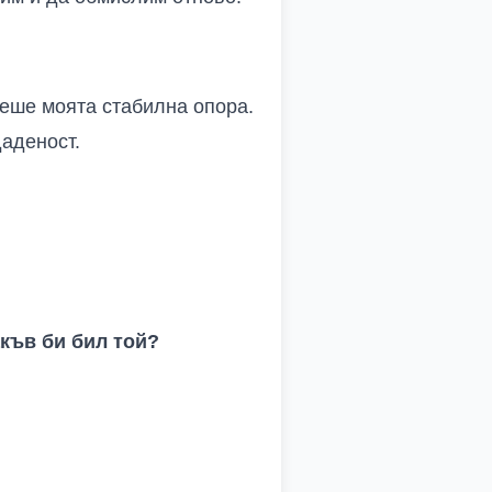
беше моята стабилна опора.
даденост.
акъв би бил той?