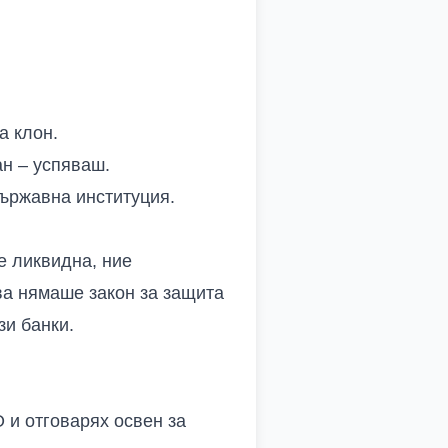
а клон.
ан – успяваш.
държавна институция.
е ликвидна, ние
ава нямаше закон за защита
зи банки.
 и отговарях освен за