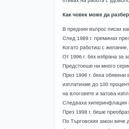
отивах на работа с удовол
Как човек може да разбе
В предния въпрос писах как
След 1989 г. преминах през
Когато работиш с желание,
От 1996 г. бях избрана за
Предстоеше ни много сери
През 1996 г. бяха обявени
изплатихме до 100 процент
на влоговете и затова изпл
Следваха хиперинфлация 
През 1998 г. беше преобра
По Търговския закон вече 