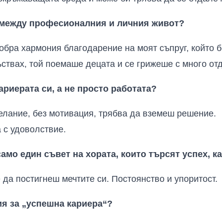
с между професионалния и личния живот?
добра хармония благодарение на моят съпруг, който 
ъствах, той поемаше децата и се грижеше с много от
ариерата си, а не просто работата?
елание, без мотивация, трябва да вземеш решение.
 с удоволствие.
амо един съвет на хората, които търсят успех, к
 да постигнеш мечтите си. Постоянство и упоритост.
я за „успешна кариера“?