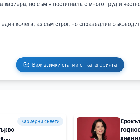
 кариера, но съм я постигнала с много труд и честн
.
 един колега, аз съм строг, но справедлив ръководит
Виж всички статии от категорията
Срокът
Кариерни съвети
първо
годнос
е,
знания