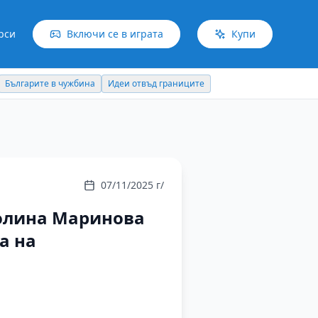
рси
Включи се в играта
Купи
Българите в чужбина
Идеи отвъд границите
07/11/2025 г/
иолина Маринова
а на