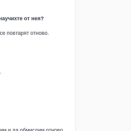
 научихте от нея?
 се повтарят отново.
.
им и да обмислим отново.