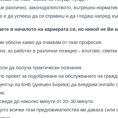
ше различно, законодателството, вътрешно-норматив
о е да успееш да се справиш и да гледаш напред къ
аете в началото на кариерата си, но никой не Ви к
ми обясни какво да очаквам от тази професия.
но, аз работих в различни позиции – влогове, сметк
оли да получа практически познания.
 по проект за подобряване на обслужването на гражд
център на БНБ (днешен Борика) да внедрим онлайн с
ие.
сведе до няколко минути от 20–30 минути.
щото всички тези предизвикателства ми даваха сили 