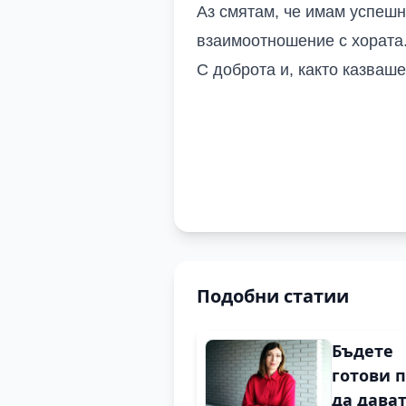
Аз смятам, че имам успешна
взаимоотношение с хората
С доброта и, както казваше
Подобни статии
Бъдете
готови 
да дават