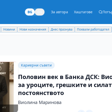
BG
EN
За автора
Хаштагове
Потъ
Новини
Нови назначения
Днес празнува
Похвали работодател
Кариерни съвети
Половин век в Банка ДСК: В
за уроците, грешките и силат
постоянството
Виолина Маринова