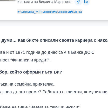
Контакти на Виолина Маринова:
#Виолина_Маринова
#Финанси
#Банка
о думи… Как бихте описали своята кариера с няк
а и от 1971 година до днес съм в Банка ДСК.
ост “Финанси и кредит”.
бор, който оформи пътя Ви?
ъка на семейна приятелка.
олкова дълго време? Работата с клиенти, комуникаци
беше на гише “Заеми за текущи нужди”.