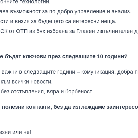
онните технологии.
ава възможност за по-добро управление и анализ.
ости и визия за бъдещето са интересни неща.
СК от ОТП аз бях избрана за Главен изпълнителен д
е бъдат ключови през следващите 10 години?
са важни в следващите години – комуникация, добра п
 към всички новости.
 без отстъпления, вяра и борбеност.
т полезни контакти, без да изглеждаме заинтерес
езни или не!