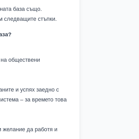
ната база също.
м следващите стъпки.
аза?
и на обществени
аните и успях заедно с
истема – за времето това
и желание да работя и