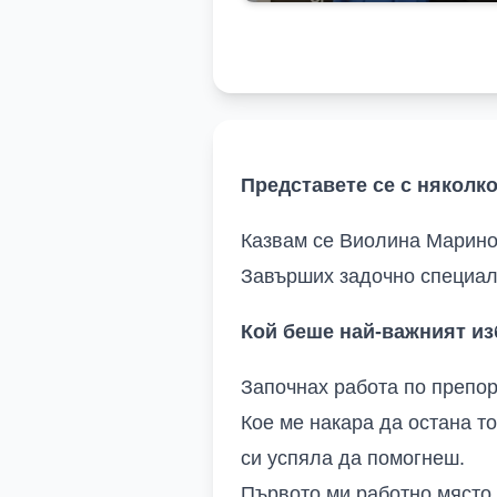
Представете се с няколк
Казвам се Виолина Маринов
Завърших задочно специалн
Кой беше най-важният из
Започнах работа по препор
Кое ме накара да остана т
си успяла да помогнеш.
Първото ми работно място 