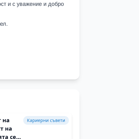
ост и с уважение и добро
ел.
 на
Кариерни съвети
т на
та се