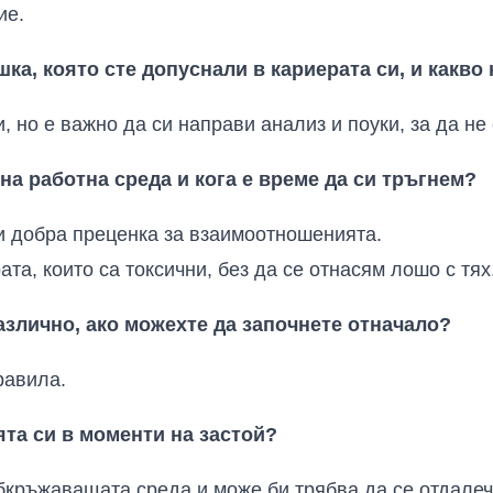
ие.
шка, която сте допуснали в кариерата си, и какво
и, но е важно да си направи анализ и поуки, за да не
на работна среда и кога е време да си тръгнем?
 и добра преценка за взаимоотношенията.
ата, които са токсични, без да се отнасям лошо с тях
азлично, ако можехте да започнете отначало?
равила.
ята си в моменти на застой?
бкръжаващата среда и може би трябва да се отдалеч