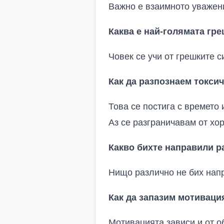
Важно е взаимното уважен
Каква е най-голямата гре
Човек се учи от грешките с
Как да разпознаем токсич
Това се постига с времето
Аз се разграничавам от хор
Какво бихте направили р
Нищо различно не бих нап
Как да запазим мотиваци
Мотивацията зависи и от о