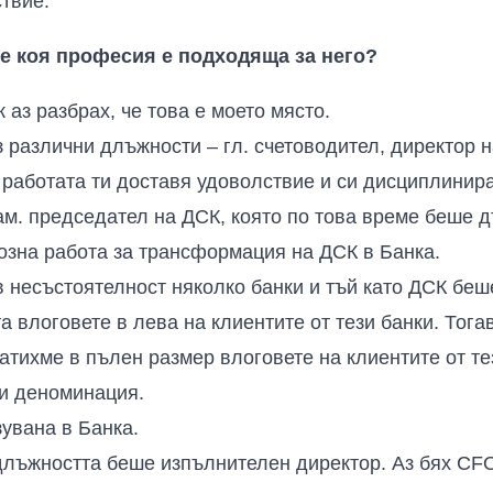
ствие.
ре коя професия е подходяща за него?
 аз разбрах, че това е моето място.
 различни длъжности – гл. счетоводител, директор н
 работата ти доставя удоволствие и си дисциплинир
 зам. председател на ДСК, която по това време беше 
озна работа за трансформация на ДСК в Банка.
 в несъстоятелност няколко банки и тъй като ДСК беш
а влоговете в лева на клиентите от тези банки. Тог
атихме в пълен размер влоговете на клиентите от те
и деноминация.
зувана в Банка.
длъжността беше изпълнителен директор. Аз бях CFO