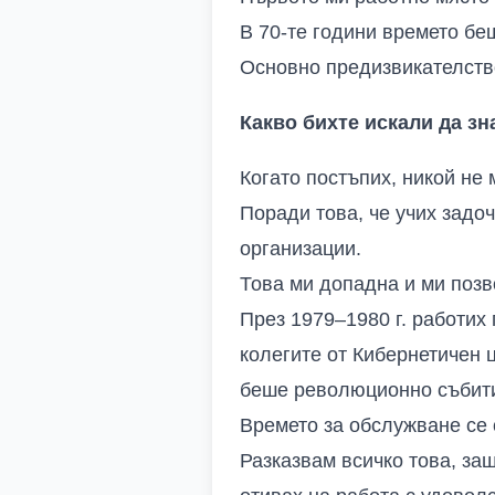
В 70-те години времето бе
Основно предизвикателств
Какво бихте искали да зн
Когато постъпих, никой не 
Поради това, че учих задоч
организации.
Това ми допадна и ми позв
През 1979–1980 г. работих
колегите от Кибернетичен 
беше революционно събит
Времето за обслужване се 
Разказвам всичко това, за