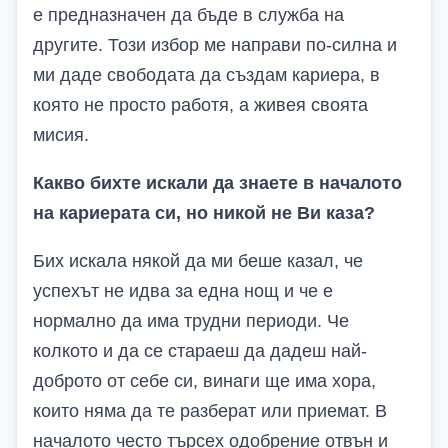
е предназначен да бъде в служба на
другите. Този избор ме направи по-силна и
ми даде свободата да създам кариера, в
която не просто работя, а живея своята
мисия.
Какво бихте искали да знаете в началото
на кариерата си, но никой не Ви каза?
Бих искала някой да ми беше казал, че
успехът не идва за една нощ и че е
нормално да има трудни периоди. Че
колкото и да се стараеш да дадеш най-
доброто от себе си, винаги ще има хора,
които няма да те разберат или приемат. В
началото често търсех одобрение отвън и