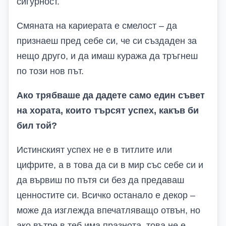
сигурност.
Смяната на кариерата е смелост – да
признаеш пред себе си, че си създаден за
нещо друго, и да имаш куража да тръгнеш
по този нов път.
Ако трябваше да дадете само един съвет
на хората, които търсят успех, какъв би
бил той?
Истинският успех не е в титлите или
цифрите, а в това да си в мир със себе си и
да вървиш по пътя си без да предаваш
ценностите си. Всичко останало е декор –
може да изглежда впечатляващо отвън, но
ако вътре в теб има празнота, това не е