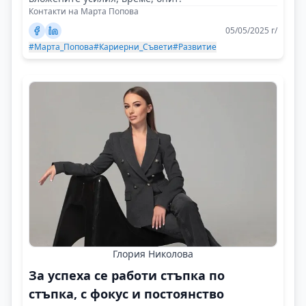
Контакти на Марта Попова
05/05/2025 г/
#Марта_Попова
#Кариерни_Съвети
#Развитие
Глория Николова
За успеха се работи стъпка по
стъпка, с фокус и постоянство