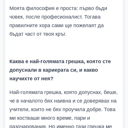
Моята философия е проста: първо бъди
човек, после професионалист. Тогава
правилните хора сами ще пожелаят да
бъдат част от твоя кръг.
Каква е най-голямата грешка, която сте
допуснали в кариерата си, и какво
научихте от нея?
Най-голямата грешка, която допуснах, беше,
че в началото бях наивна и се доверявах на
учители, които не бях проучила добре. Това
ми костваше много време, пари и
разочарования. Но именно тази грешка ме