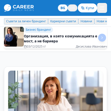
BG
EN
Купи
Кариерни съвети
Новини
Нови назначения
Днес празнува
Идеи отвъд границите
Пътуванията ми показаха, че личният
контакт е безценен
25/08/2025 г/
Професор Mилена Георгиева