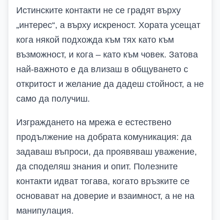
Истинските контакти не се градят върху
„интерес“, а върху искреност. Хората усещат
кога някой подхожда към тях като към
възможност, и кога – като към човек. Затова
най-важното е да влизаш в общуването с
откритост и желание да дадеш стойност, а не
само да получиш.
Изграждането на мрежа е естествено
продължение на добрата комуникация: да
задаваш въпроси, да проявяваш уважение,
да споделяш знания и опит. Полезните
контакти идват тогава, когато връзките се
основават на доверие и взаимност, а не на
манипулация.