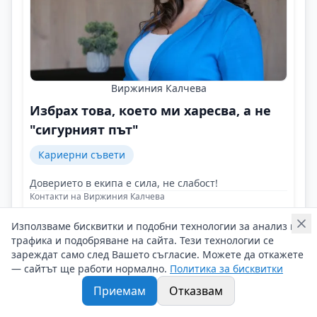
Виржиния Калчева
Избрах това, което ми харесва, а не
"сигурният път"
Кариерни съвети
Доверието в екипа е сила, не слабост!
Контакти на Виржиния Калчева
05/05/2025 г/
Използваме бисквитки и подобни технологии за анализ на
#Виржиния_Калчева
#Хотели
#Събития
трафика и подобряване на сайта. Тези технологии се
зареждат само след Вашето съгласие. Можете да откажете
— сайтът ще работи нормално.
Политика за бисквитки
Приемам
Отказвам