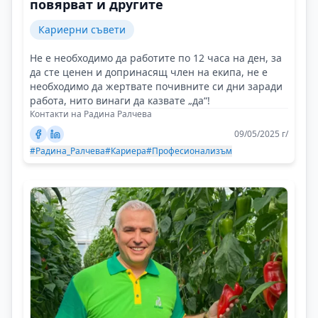
повярват и другите
Кариерни съвети
Не е необходимо да работите по 12 часа на ден, за
да сте ценен и допринасящ член на екипа, не е
необходимо да жертвате почивните си дни заради
работа, нито винаги да казвате „да“!
Контакти на Радина Ралчева
09/05/2025 г/
#Радина_Ралчева
#Кариера
#Професионализъм