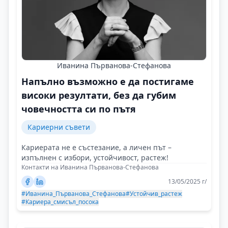
Иванина Първанова-Стефанова
Напълно възможно е да постигаме
високи резултати, без да губим
човечността си по пътя
Кариерни съвети
Кариерата не е състезание, а личен път –
изпълнен с избори, устойчивост, растеж!
Контакти на Иванина Първанова-Стефанова
13/05/2025 г/
#Иванина_Първанова_Стефанова
#Устойчив_растеж
#Кариера_смисъл_посока