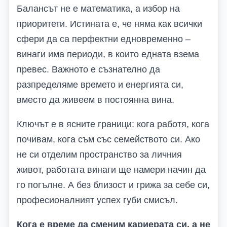
Балансът не е математика, а избор на
приоритети. Истината е, че няма как всички
сфери да са перфектни едновременно –
винаги има периоди, в които едната взема
превес. Важното е съзнателно да
разпределяме времето и енергията си,
вместо да живеем в постоянна вина.
Ключът е в ясните граници: кога работя, кога
почивам, кога съм със семейството си. Ако
не си отделим пространство за личния
живот, работата винаги ще намери начин да
го погълне. А без близост и грижа за себе си,
професионалният успех губи смисъл.
Кога е време да сменим кариерата си, а не