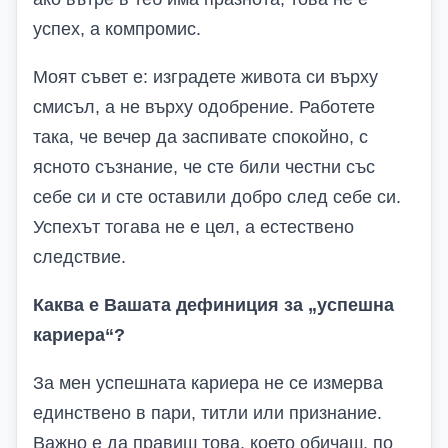
успех, а компромис.
Моят съвет е: изградете живота си върху
смисъл, а не върху одобрение. Работете
така, че вечер да заспивате спокойно, с
ясното съзнание, че сте били честни със
себе си и сте оставили добро след себе си.
Успехът тогава не е цел, а естествено
следствие.
Каква е Вашата дефиниция за „успешна
кариера“?
За мен успешната кариера не се измерва
единствено в пари, титли или признание.
Важно е да правиш това, което обичаш, по