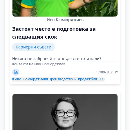
Иво Кюмюрджиев
Застоят често е подготовка за
следващия скок
Кариерни съвети
Никога не забравяйте откъде сте тръгнали?
Контакти на Иво Кюмюрджиев
17/09/2025 г/
#Иво_Кюмюрджиев
#Производство_и_продажби
#CEO