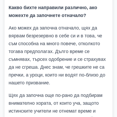
Какво бихте направили различно, ако
можехте да започнете отначало?
Ако можех да започна отначало, щях да
вярвам безрезервно в себе си и в това, че
съм способна на много повече, отколкото
тогава предполагах. Дълго време се
съмнявах, търсех одобрение и се страхувах
да не сгреша. Днес знам, че грешките не са
пречки, а уроци, които ни водят по-близо до
нашето призвание.
Щях да започна още по-рано да подбирам
внимателно хората, от които уча, защото
истинските учители не отнемат време и