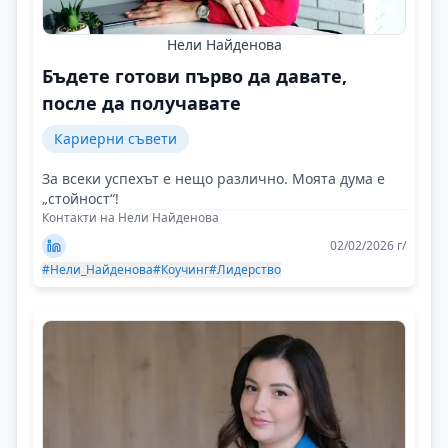
Нели Найденова
Бъдете готови първо да давате,
после да получавате
Кариерни съвети
За всеки успехът е нещо различно. Моята дума е
„стойност“!
Контакти на Нели Найденова
02/02/2026 г/
#Нели_Найденова
#Коучинг
#Лидерство