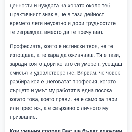
ценности и нуждата на хората около теб.
Практичният знак е, че в тази дейност
времето лети неусетно и дори трудностите
те изграждат, вместо да те пречупват.
Професията, която е истински твоя, не те
изтощава, а те кара да оживяваш. Тя е тази,
заради която дори когато си уморен, усещаш
смисъл и удовлетворение. Вярвам, че човек
разбира коя е „неговата“ професия, когато
сърцето и умът му работят в една посока –
когато това, което прави, не е само за пари
или престиж, а е свързано с личното му
призвание.
Кои умения според Вас ще бъдат ключови