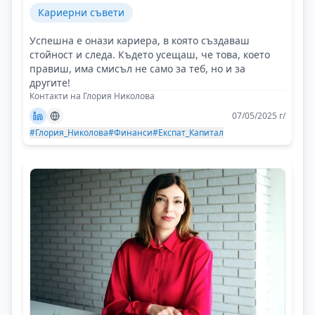
Кариерни съвети
Успешна е онази кариера, в която създаваш
стойност и следа. Където усещаш, че това, което
правиш, има смисъл не само за теб, но и за
другите!
Контакти на Глория Николова
07/05/2025 г/
#Глория_Николова
#Финанси
#Експат_Капитал