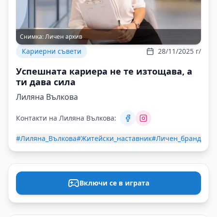
Снимка:
Личен архив
Кариерни съвети
28/11/2025 г/
Успешната кариера не те изтощава, а
ти дава сила
Лиляна Вълкова
Контакти на Лиляна Вълкова:
#Лиляна_Вълкова
#Житейски_наставник
#Личен_бранд
Включи се в играта