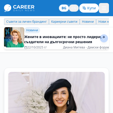
BG
EN
Купи
Кариерни съвети
Новини
Нови назначения
Днес празнува
Кариерни съвети
Когато хората са доволни, дават много
повече от себе си
28/07/2025 г/
Милена Виденова