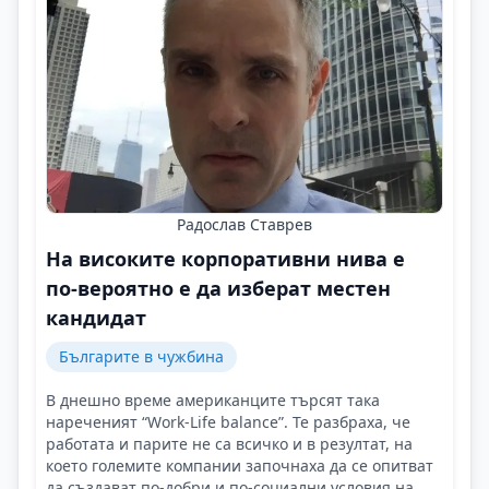
Радослав Ставрев
На високите корпоративни нива е
по-вероятно е да изберат местен
кандидат
Българите в чужбина
В днешно време американците търсят така
нареченият “Work-Life balance”. Те разбраха, че
работата и парите не са всичко и в резултат, на
което големите компании започнаха да се опитват
да създават по-добри и по-социални условия на