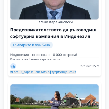
Евгени Каракановски
Предизвикателството да ръководиш
софтуерна компания в Индонезия
Българите в чужбина
Индонезия - страната с 18 000 острова!
Контакти на Евгени Каракановски
27/08/2025 г/
#Евгени_Каракановски
#Софтуер
#Индонезия