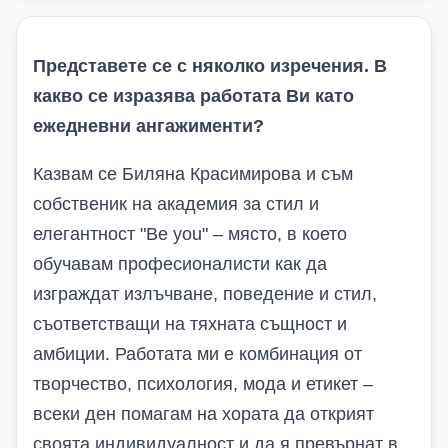
Представете се с няколко изречения
.
В
какво се изразява работата Ви като
ежедневни ангажименти?
Казвам се Биляна Красимирова и съм
собственик на академия за стил и
елегантност "Be you" – място, в което
обучавам професионалисти как да
изграждат излъчване, поведение и стил,
съответстващи на тяхната същност и
амбиции. Работата ми е комбинация от
творчество, психология, мода и етикет –
всеки ден помагам на хората да открият
своята индивидуалност и да я превърнат в