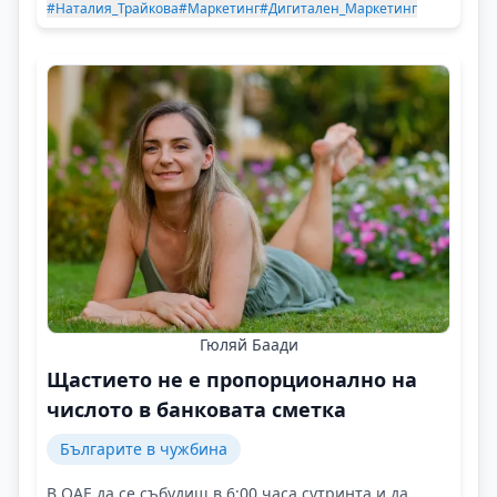
#Наталия_Трайкова
#Маркетинг
#Дигитален_Маркетинг
Гюляй Баади
Щастието не е пропорционално на
числото в банковата сметка
Българите в чужбина
В ОАЕ да се събудиш в 6:00 часа сутринта и да