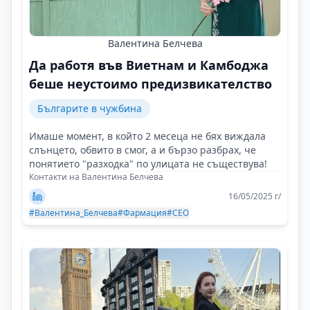
Валентина Белчева
Да работя във Виетнам и Камбоджа
беше неустоимо предизвикателство
Българите в чужбина
Имаше момент, в който 2 месеца не бях виждала
слънцето, обвито в смог, а и бързо разбрах, че
понятието "разходка" по улицата не съществува!
Контакти на Валентина Белчева
16/05/2025 г/
#Валентина_Белчева
#Фармация
#CEO