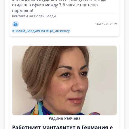
отидеш в офиса между 7-8 часа е напълно
нормално!
Контакти на Гюляй Баади
16/05/2025 г/
#Гюляй_Баади
#OAE
#QA_инженер
Радина Ралчева
Работният манталитет в Германия е