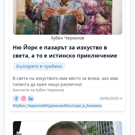
Хубен Черкелов
Ню Йорк е пазарът за изкуство в
света, а то е истинско приключение
Българите в чужбина
В света на изкуството има място за всеки, ако има
таланта да каже нещо различно!
Контакти на Хубен Черкелов
24/06/2025 г/
#Хубен_Черкелов
#Художник
#Българи_в_Америка