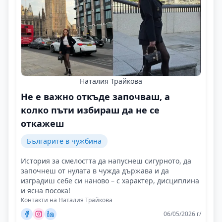
Наталия Трайкова
Не е важно откъде започваш, а
колко пъти избираш да не се
откажеш
Българите в чужбина
История за смелостта да напуснеш сигурното, да
започнеш от нулата в чужда държава и да
изградиш себе си наново – с характер, дисциплина
и ясна посока!
Контакти на Наталия Трайкова
06/05/2026 г/