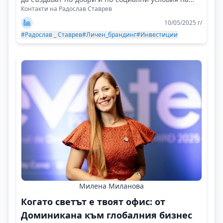
труд!
Контакти на Радослав Ставрев
10/05/2025 г/
#Радослав _ Ставрев
#Личен_брандинг
#Инвестиции
Милена Миланова
Когато светът е твоят офис: от
Доминикана към глобалния бизнес