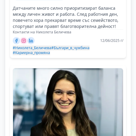
Датчаните много силно приоритизират баланса
между личен живот и работа. След работния ден,
повечето хора прекарват време със семейството,
спортуват или правят благотворителна дейност!
Контакти на Николета Беличева
12/06/2025 г/
#Николета_Беличева
#Българи_в_чужбина
#Кариерна_промяна