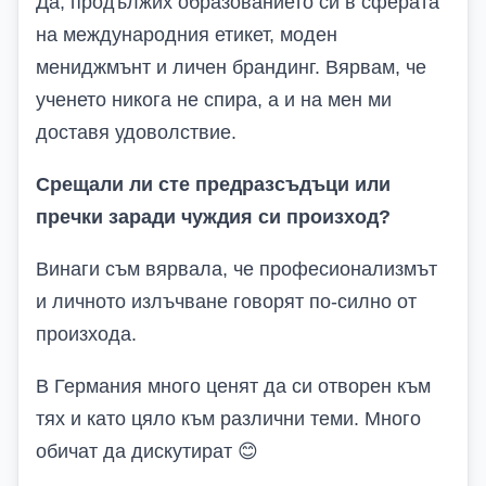
Да, продължих образованието си в сферата
на международния етикет, моден
мениджмънт и личен брандинг. Вярвам, че
ученето никога не спира, а и на мен ми
доставя удоволствие.
Срещали ли сте предразсъдъци или
пречки заради чуждия си произход?
Винаги съм вярвала, че професионализмът
и личното излъчване говорят по-силно от
произхода.
В Германия много ценят да си отворен към
тях и като цяло към различни теми. Много
обичат да дискутират
😊