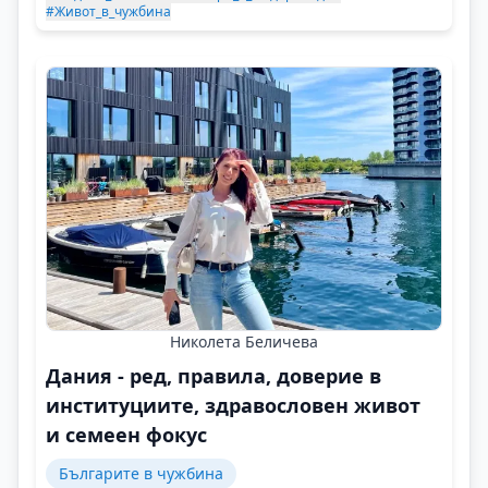
#Живот_в_чужбина
Николета Беличева
Дания - ред, правила, доверие в
институциите, здравословен живот
и семеен фокус
Българите в чужбина