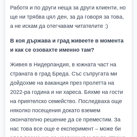
Работя и по други неща за други клиенти, но
ще ни трябва цял ден, за да говоря за това,
а не искам да отегчавам читателите :)
В коя държава и град живеете в момента
и как се озовахте именно там?
Живея в Нидерландия, в южната част на
страната в град Бреда. Със съпругата ми
дойдохме на ваканция през пролетта на
2022-ра година и ни хареса. Бяхме на гости
на приятелско семейство. Последваха още
няколко посещения докато вземем
окончателно решение да се преместим. За
нас това все още е експеримент – може би