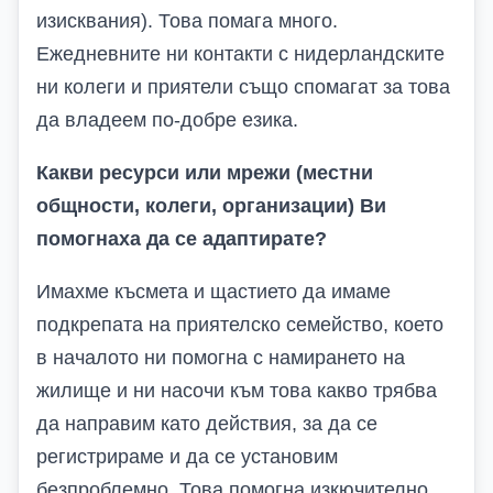
изисквания). Това помага много.
Ежедневните ни контакти с нидерландските
ни колеги и приятели също спомагат за това
да владеем по-добре езика.
Какви ресурси или мрежи (местни
общности, колеги, организации) Ви
помогнаха да се адаптирате?
Имахме късмета и щастието да имаме
подкрепата на приятелско семейство, което
в началото ни помогна с намирането на
жилище и ни насочи към това какво трябва
да направим като действия, за да се
регистрираме и да се установим
безпроблемно. Това помогна изкючително