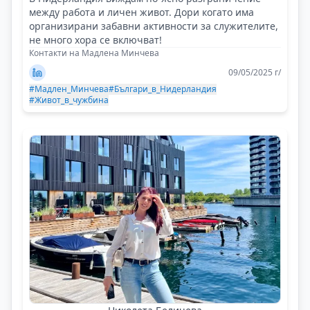
между работа и личен живот. Дори когато има
организирани забавни активности за служителите,
не много хора се включват!
Контакти на Мадлена Минчева
09/05/2025 г/
#Мадлен_Минчева
#Българи_в_Нидерландия
#Живот_в_чужбина