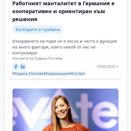
Работният манталитет в Германия е
кооперативен и ориентиран към
решения
Българите в чужбина
Изкарването на пари не е лесно и често е функция
на много фактори, които никой от нас не
контролира!
Контакти на Радина Ралчева
10/05/2025 г/
#Радина_Ралчева
#Комуникации
#Експерт