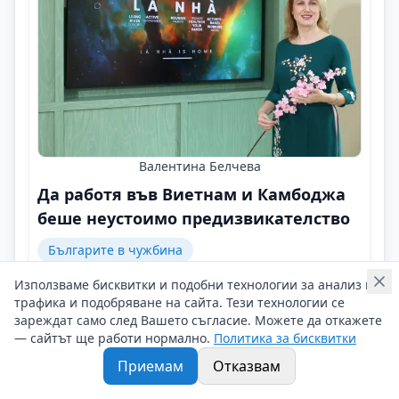
Валентина Белчева
Да работя във Виетнам и Камбоджа
беше неустоимо предизвикателство
Българите в чужбина
Използваме бисквитки и подобни технологии за анализ на
Имаше момент, в който 2 месеца не бях виждала
трафика и подобряване на сайта. Тези технологии се
слънцето, обвито в смог, а и бързо разбрах, че
зареждат само след Вашето съгласие. Можете да откажете
понятието "разходка" по улицата не съществува!
— сайтът ще работи нормално.
Политика за бисквитки
Контакти на Валентина Белчева
16/05/2025 г/
Приемам
Отказвам
#Валентина_Белчева
#Фармация
#CEO