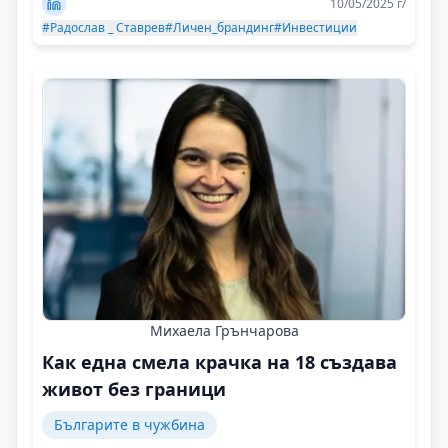
10/05/2025 г/
#Радослав _ Ставрев
#Личен_брандинг
#Инвестиции
Михаела Грънчарова
Как една смела крачка на 18 създава
живот без граници
Българите в чужбина