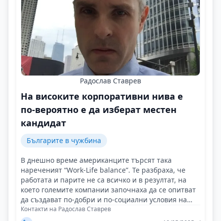
Радослав Ставрев
На високите корпоративни нива е
по-вероятно е да изберат местен
кандидат
Българите в чужбина
В днешно време американците търсят така
нареченият “Work-Life balance”. Те разбраха, че
работата и парите не са всичко и в резултат, на
което големите компании започнаха да се опитват
да създават по-добри и по-социални условия на
труд!
Контакти на Радослав Ставрев