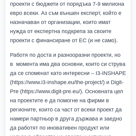
проекти с бюджети от порядъка 7-9 милиона
евро всеки. Аз съм външен експерт, който е
назначаван от организации, които имат
нужда от експертна подкрепа за своите
проекти с финансиране от ЕС (и не само).
Работя по доста и разнооразни проекти, но
в момента има два основни, които си струва
да се споменат като интересни –
I
3-
INSHAPE
(
https://www.i3-inshape.eu/the-project/
) и
Digit
-
Pre
(
https://www.digit-pre.eu/
). Основната цел
на проектите е да помогне на фирми в
регионите, които са част от всеки проект да
намери партньор в друга държава и заедно
да работят по иновативен продукт или