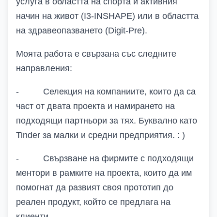
услуга в областта на спорта и активния
начин на живот (
I
3-
INSHAPE
) или в областта
на здравеопазването (
Digit
-
Pre
).
Моята работа е свързана със следните
направления:
-
Селекция на компаниите, които да са
част от двата проекта и намирането на
подходящи партньори за тях. Буквално като
Tinder
за малки и средни предприятия. : )
-
Свързване на фирмите с подходящи
ментори в рамките на проекта, които да им
помогнат да развият своя прототип до
реален продукт, който се предлага на
клиенти.