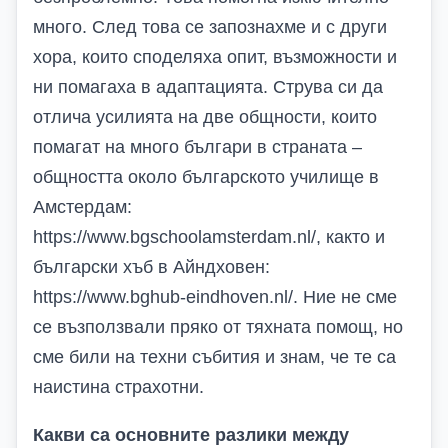
много. След това се запознахме и с други
хора, които споделяха опит, възможности и
ни помагаха в адаптацията. Струва си да
отлича усилията на две общности, които
помагат на много българи в страната –
общността около българското училище в
Амстердам:
https://www.bgschoolamsterdam.nl/
, както и
български хъб в Айндховен:
https://www.bghub-eindhoven.nl/
. Ние не сме
се възползвали пряко от тяхната помощ, но
сме били на техни събития и знам, че те са
наистина страхотни.
Какви са основните разлики между