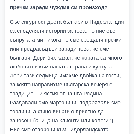
пречки заради чуждия си произход?
Със сигурност доста българи в Нидерландия
са споделяли истории за това, но ние със
съпругата ми никога не сме срещали пречки
или предрасъдъци заради това, че сме
българи. Дори бих казал, че хората са много
любопитни към нашата страна и култура.
Дори тази седмица имахме двойка на гости,
за която направихме българска вечеря с
традиционни ястия от нашта Родина.
Раздавали сме мартеници, подарявали сме
терлици, а също винаги е приятно да
занесеш баница на клиенти или колеги :)
Ние сме отворени към нидерландската