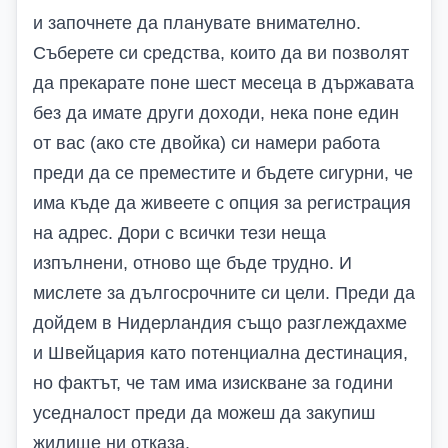
и започнете да планувате внимателно.
Съберете си средства, които да ви позволят
да прекарате поне шест месеца в държавата
без да имате други доходи, нека поне един
от вас (ако сте двойка) си намери работа
преди да се преместите и бъдете сигурни, че
има къде да живеете с опция за регистрация
на адрес. Дори с всички тези неща
изпълнени, отново ще бъде трудно. И
мислете за дългосрочните си цели. Преди да
дойдем в Нидерландия също разглеждахме
и Швейцария като потенциална дестинация,
но фактът, че там има изискване за години
уседналост преди да можеш да закупиш
жилище ни отказа.