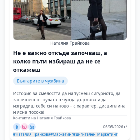
Наталия Трайкова
Не е важно откъде започваш, а
колко пъти избираш да не се
откажеш
Българите в чужбина
История за смелостта да напуснеш сигурното, да
започнеш от нулата в чужда държава и да
изградиш себе си наново – с характер, дисциплина
и ясна посока!
Контакти на Наталия Трайкова
06/05/2026 г/
#Наталия_Трайкова
#Маркетинг
#Дигитален_Маркетинг