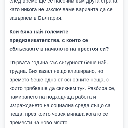
след време ще се насочим към друга страна,
като никога не изключваме варианта да се
завърнем в България.
Кои бяха най-големите
предизвикателства, с които се
сблъскахте в началото на престоя си?
Първата година със сигурност беше най-
трудна. Бих казал нещо клиширано, но
времето беше едно от основните неща, с
които трябваше да свикнем тук. Разбира се,
намирането на подходяща работа и
изграждането на социална среда също са
неща, през които човек минава когато се
премести на ново място.