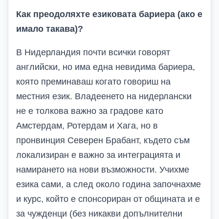
Как преодоляхте езиковата бариера (ако е
имало такава)?
В Нидерландия почти всички говорят
английски, но има една невидима бариера,
която преминаваш когато говориш на
местния език. Владеенето на нидерлански
не е толкова важно за градове като
Амстердам, Ротердам и Хага, но в
пронвинция Северен Брабант, където съм
локализиран е важно за интеграцията и
намирането на нови възможности. Учихме
езика сами, а след около година започнахме
и курс, който е спонсориран от общината и е
за чужденци (без никакви допълнителни