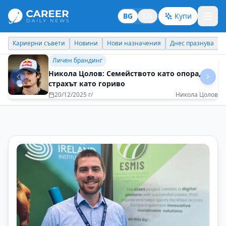
BG
EN
Купи
Кариерни съвети
Новини
Нови назначения
Днес празнува
Идеи отвъд границите
Как едно спонтанно решение може да се
превърне в приключение за цял живот?
10/07/2025 г/
Венета Бехар