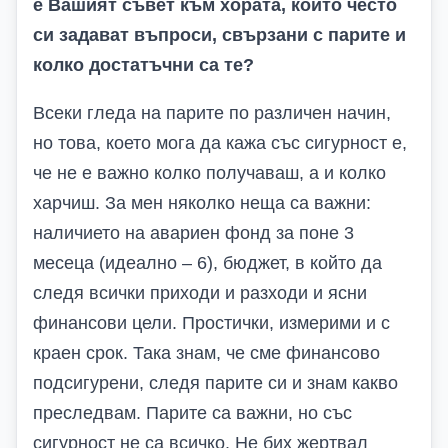
е Вашият съвет към хората, които често
си задават въпроси, свързани с парите и
колко достатъчни са те?
Всеки гледа на парите по различен начин,
но това, което мога да кажа със сигурност е,
че не е важно колко получаваш, а и колко
харчиш. За мен няколко неща са важни:
наличието на авариен фонд за поне 3
месеца (идеално – 6), бюджет, в който да
следя всички приходи и разходи и ясни
финансови цели. Простички, измерими и с
краен срок. Така знам, че сме финансово
подсигурени, следя парите си и знам какво
преследвам. Парите са важни, но със
сигурност не са всичко. Не бих жертвал