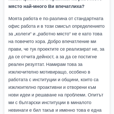
място най-много Ви впечатлиха?
Моята работа е по-разлина от стандартната
офис работа и в този смисъл определението
за „колеги“ и „работно място“ не е като това
на повечето хора. Добро впечатление ми
прави, че тук проектите се реализират не, за
да се отчита дейност, а за да се постигне
реален резултат. Намирам това за
изключително мотивиращо, особено в
работата с институции и общини, които са
изклюително проактивни и отворени към
нови идеи и решаване на проблеми. Опитът
ми с български институции в миналото
невинаги е бил такъв и именно това е една