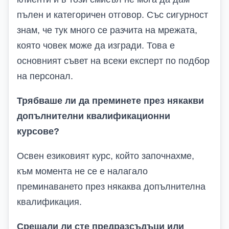
пълен и категоричен отговор. Със сигурност
знам, че тук много се разчита на мрежата,
която човек може да изгради. Това е
основният съвет на всеки експерт по подбор
на персонал.
Трябваше ли да преминете през някакви
допълнителни квалификационни
курсове?
Освен езиковият курс, който започнахме,
към момента не се е налагало
преминаването през някаква допълнителна
квалификация.
Срещали ли сте предразсъдъци или