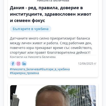
Николета Беличева
Дания - ред, правила, доверие в
институциите, здравословен живот
и семеен фокус
Българите в чужбина
Датчаните много силно приоритизират баланса
между личен живот и работа. След работния ден,
повечето хора прекарват време със семейството,
спортуват или правят благотворителна дейност!
Контакти на Николета Беличева
12/06/2025 г/
#Николета_Беличева
#Българи_в_чужбина
#Кариерна_промяна