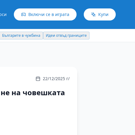
рси
Включи се в играта
Купи
Българите в чужбина
Идеи отвъд границите
22/12/2025 г/
ане на човешката