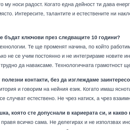
то му носи радост. Когато една дейност ти дава енерг
място. Интересите, талантите и естествените ни накл
е бъдат ключови през следващите 10 години?
ехнологии. Те ще променят начина, по който работи
Ако не се учим постоянно и не интегрираме новите ин
 трудно да наваксаме. Технологичната грамотност щ
т полезни контакти, без да изглеждаме заинтерес
тория и говорим на нейния език. Когато имаш яснота
се случват естествено. Не чрез натиск, а чрез взаим
шка, която сте допуснали в кариерата си, и какво
 правя всичко сама. Не делегирах и не използвах ин