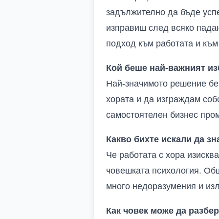
задължително да бъде успе
изправиш след всяко падан
подход към работата и към
Кой беше най-важният из
Най-значимото решение бе
хората и да изграждам соб
самостоятелен бизнес пром
Какво бихте искали да зн
Че работата с хора изискв
човешката психология. Общ
много недоразумения и из
Как човек може да разбе