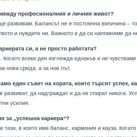
с между професионалния и личния живот?
още развивам. Балансът не е постоянна величина – т
твото и нуждите ни. Важното е да си напомняме да н
ариерата си, а не просто работата?
. Когато всеки ден изглежда еднакъв и не чувстваме 
за нова среда, а за нов път.
амо един съвет на хората, които търсят успех, к
е развиват, да надграждат и да не спират никога. Ус
тни усилия.
я за „успешна кариера“?
 тази, в която има баланс, хармония и кауза. Когато