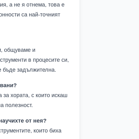
ия, а не я отнема, това е
онности са най-точният
м, общуваме и
струменти в процесите си,
е бъде задължителна.
овани?
 за хората, с които искаш
на полезност.
 научихте от нея?
струментите, които биха