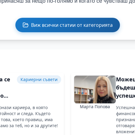
принасяш за нещо по-голямо и когато се чувстваш до
Виж всички статии от категорията
а се
Можеш
Кариерни съвети
бъде
по
успеш
с
само а
Марта Попова
онази кариера, в която
Успешна
обича
тойност и следа. Където
финансо
ство
което
 това, което правиш, има
признани
амо за теб, но и за другите!
отговаря
прави
вложенит