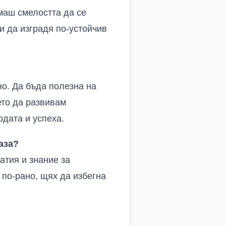
маш смелостта да се
и да изградя по-устойчив
о. Да бъда полезна на
ето да развивам
одата и успеха.
аза?
атия и знание за
 по-рано, щях да избегна