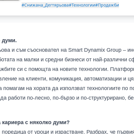
#Снижана_Дегтярьова
#Технологии
#Продажби
 думи.
ьова и съм съосновател на Smart Dynamix Group – и
отата на малки и средни бизнеси от най-различни сф
ажбите си с помощта на новите технологии. Платфор
вление на клиенти, комуникация, автоматизации и ц
а помагам на хората да използват технологиите по п
 да работи по-лесно, по-бързо и по-структурирано, б
а кариера с няколко думи?
поредица от уроци и израстване. Разбрах, че първия