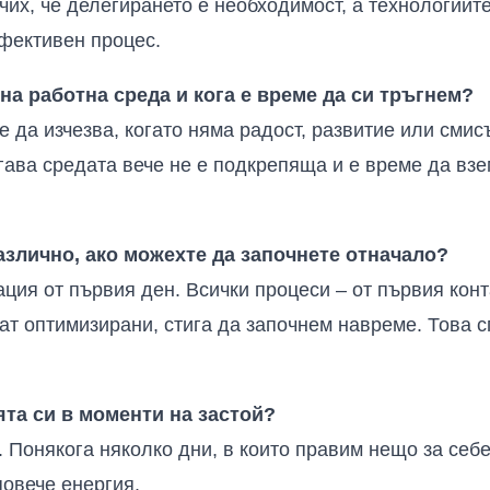
их, че делегирането е необходимост, а технологиите 
ефективен процес.
на работна среда и кога е време да си тръгнем?
 да изчезва, когато няма радост, развитие или смисъ
гава средата вече не е подкрепяща и е време да вз
азлично, ако можехте да започнете отначало?
ция от първия ден. Всички процеси – от първия конт
ат оптимизирани, стига да започнем навреме. Това с
ята си в моменти на застой?
 Понякога няколко дни, в които правим нещо за себе
повече енергия.