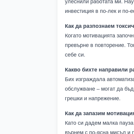
улеснили работата ми. Науч
инвестиция в по-лек и по-
Как да разпознаем токсич
Когато мотивацията започне
превърне в повторение. То
себе си.
Какво бихте направили р
Бих изграждала автоматиза
обслужване – могат да бъд
грешки и напрежение.
Как да запазим мотиваци
Като си дадем малка пауза.
върнем с по-ясна мисъл и 