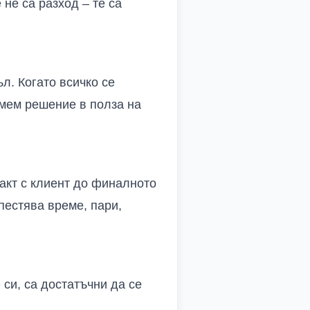
не са разход – те са
л. Когато всичко се
емем решение в полза на
акт с клиент до финалното
пестява време, пари,
 си, са достатъчни да се