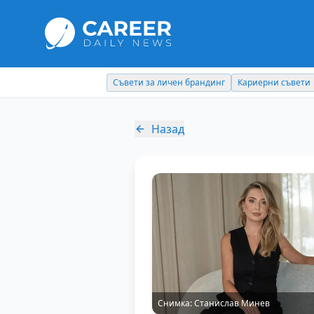
Съвети за личен брандинг
Кариерни съвети
Назад
Снимка:
Станислав Минев