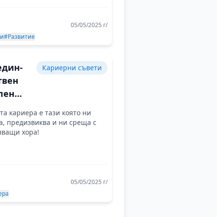
05/05/2025 г/
ти
#Развитие
един-
Кариерни съвети
твен
лен
а кариера е тази която ни
рно
а, предизвиква и ни среща с
тие
яващи хора!
05/05/2025 г/
ера