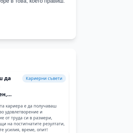
бре в това, което правиш.
 да
Кариерни съвети
ш
ен,
ко
та кариера е да получаваш
ш това,
во удовлетворение и
е от труда си в размери,
щи на постигнатите резултати,
ш
е усилия, време, опит!