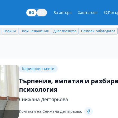
BG
EN
За автора
Хаштагове
Потъ
Новини
Нови назначения
Днес празнува
Похвали работодател
Кариерни съвети
Търпение, емпатия и разбир
психология
Снижана Дегтярьова
Контакти на Снижана Дегтярьова: