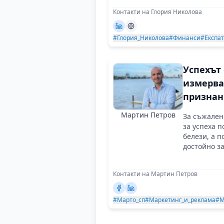
Контакти на Глория Николова
#Глория_Николова
#Финанси
#Експа
Успехът 
измерва
признан
и
Мартин Петров
За съжален
уважени
за успеха 
от хората
белези, а 
достойно з
които
работи
Контакти на Мартин Петров
#Марто_сп
#Маркетинг_и_реклама
#М