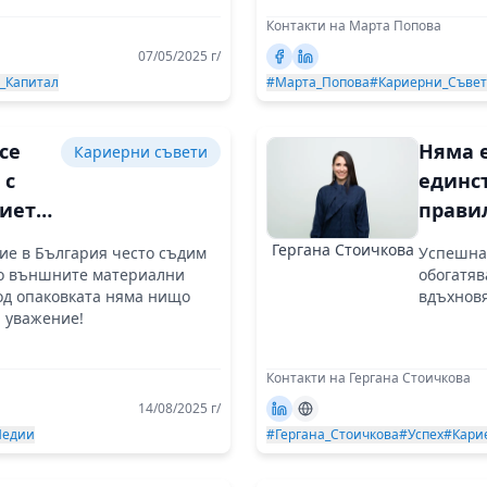
Контакти на Марта Попова
07/05/2025 г/
т_Капитал
#Марта_Попова
#Кариерни_Съве
се
Няма 
Кариерни съвети
 с
единс
ието
прави
път за
Гергана Стоичкова
ие в България често съдим
Успешнат
ето
карие
по външните материални
обогатяв
, с
разви
под опаковката няма нищо
вдъхнов
а уважение!
ш
Контакти на Гергана Стоичкова
14/08/2025 г/
едии
#Гергана_Стоичкова
#Успех
#Кари