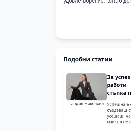
удовлетворение, когато до
Подобни статии
За успех
работи
стъпка 
стъпка, 
Глория Николова
Успешна е 
фокус и
създаваш с
постоян
усещаш, че
смисъл не с