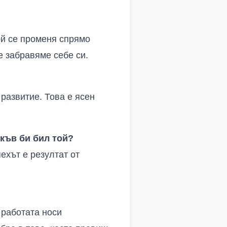
ой се променя спрямо
е забравяме себе си.
развитие. Това е ясен
акъв би бил той?
пехът е резултат от
 работата носи