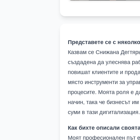
Представете се с няколко
Казвам се Снижана Дегтяр
създадена да улеснява раб
повишат клиентите и прод
място инструменти за упра
процесите. Моята роля е д
начин, така че бизнесът им
суми в тази дигитализация.
Как бихте описали своят
Моят професионален път е 