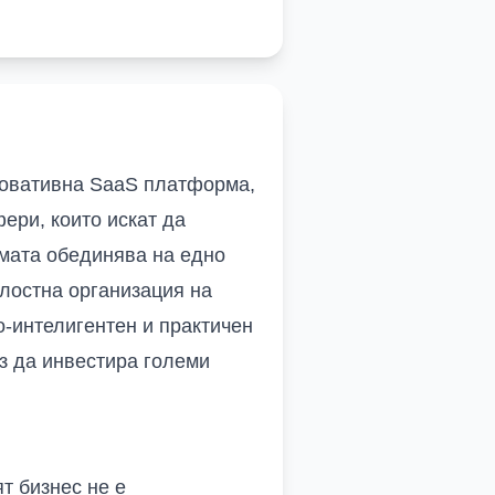
новативна SaaS платформа,
ери, които искат да
мата обединява на едно
ялостна организация на
о-интелигентен и практичен
ез да инвестира големи
т бизнес не е