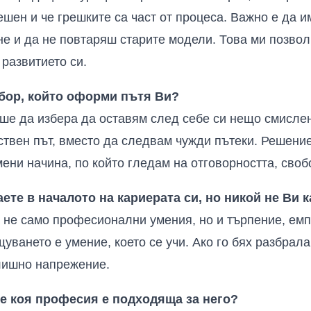
шен и че грешките са част от процеса. Важно е да и
е и да не повтаряш старите модели. Това ми позвол
 развитието си.
бор, който оформи пътя Ви?
ше да избера да оставям след себе си нещо смислен
ствен път, вместо да следвам чужди пътеки. Решени
ени начина, по който гледам на отговорността, своб
аете в началото на кариерата си, но никой не Ви к
а не само професионални умения, но и търпение, емп
уването е умение, което се учи. Ако го бях разбрала
лишно напрежение.
ре коя професия е подходяща за него?