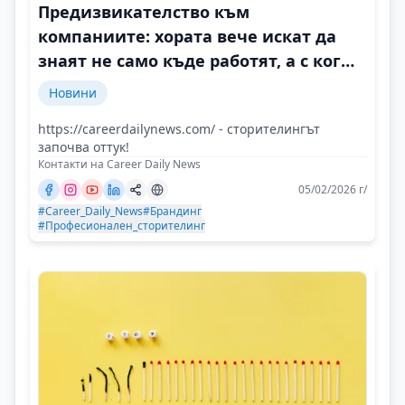
Предизвикателство към
компаниите: хората вече искат да
знаят не само къде работят, а с кого
и защо
Новини
https://careerdailynews.com/ - сторителингът
започва оттук!
Контакти на Career Daily News
05/02/2026 г/
#Career_Daily_News
#Брандинг
#Професионален_сторителинг