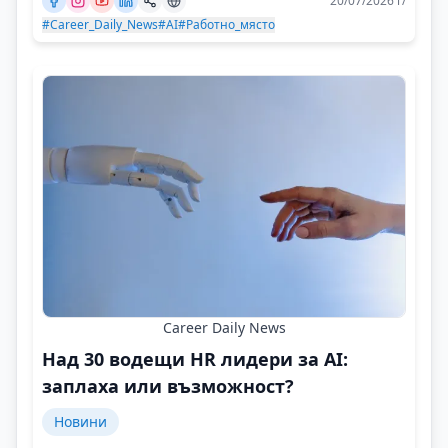
20/07/2026 г/
#Career_Daily_News
#AI
#Работно_място
Career Daily News
Над 30 водещи HR лидери за AI:
заплаха или възможност?
Новини