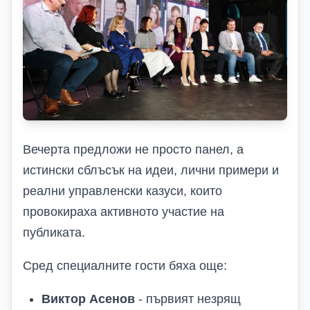
Вечерта предложи не просто панел, а
истински сблъсък на идеи, лични примери и
реални управленски казуси, които
провокираха активното участие на
публиката.
Сред специалните гости бяха още:
Виктор Асенов
- първият незрящ