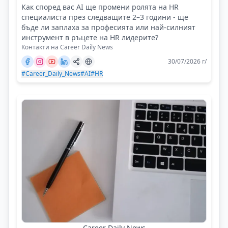
Как според вас AI ще промени ролята на HR
специалиста през следващите 2–3 години - ще
бъде ли заплаха за професията или най-силният
инструмент в ръцете на HR лидерите?
Контакти на Career Daily News
30/07/2026 г/
#Career_Daily_News
#AI
#HR
Career Daily News