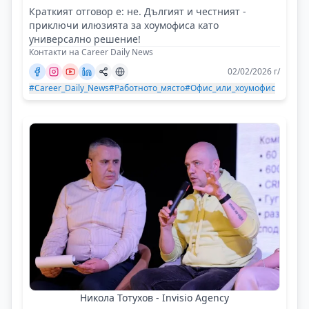
Краткият отговор е: не. Дългият и честният -
приключи илюзията за хоумофиса като
универсално решение!
Контакти на Career Daily News
02/02/2026 г/
#Career_Daily_News
#Работното_място
#Офис_или_хоумофис
Никола Тотухов - Invisio Agency