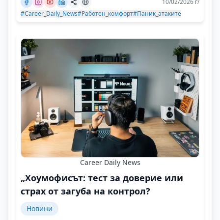
10/02/2026 г/
#Career_Daily_News
#Работен_комфорт
#Паник_атаките
Career Daily News
„Хоумофисът: тест за доверие или
страх от загуба на контрол?
Новини