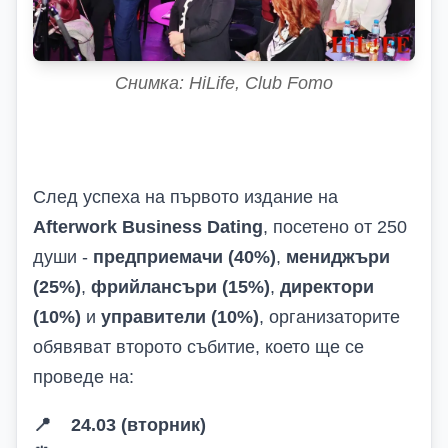
Снимка: HiLife, Club Fomo
След успеха на първото издание на
Afterwork Business Dating
, посетено от 250
души -
предприемачи (40%)
,
мениджъри
(25%)
,
фрийлансъри (15%)
,
директори
(10%)
и
управители (10%)
, организаторите
обявяват второто събитие, което ще се
проведе на:
📍
24.03 (вторник)