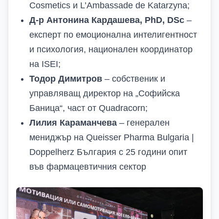
Cosmetics и L’Ambassade de Katarzyna;
Д-р Антонина Кардашева, PhD, DSc
–
експерт по емоционална интелигентност
и психология, национален координатор
на ISEI;
Тодор Димитров
– собственик и
управляващ директор на „Софийска
Баница“, част от Quadracorn;
Лилия Караманчева
– генерален
мениджър на Queisser Pharma Bulgaria |
Doppelherz България с 25 години опит
във фармацевтичния сектор