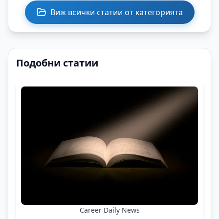
Виж всички статии от категорията
Подобни статии
Career Daily News