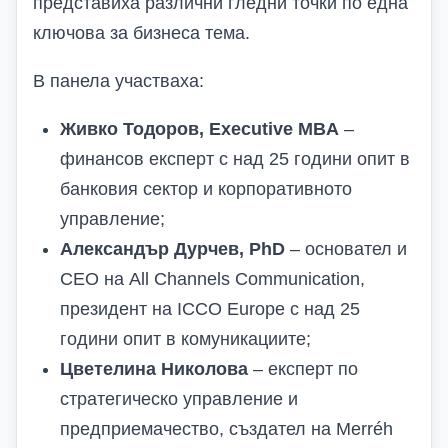
представиха различни гледни точки по една
ключова за бизнеса тема.
В панела участваха:
Живко Тодоров, Executive MBA
–
финансов експерт с над 25 години опит в
банковия сектор и корпоративното
управление;
Александър Дурчев, PhD
– основател и
CEO на All Channels Communication,
президент на ICCO Europe с над 25
години опит в комуникациите;
Цветелина Николова
– експерт по
стратегическо управление и
предприемачество, създател на Merréh