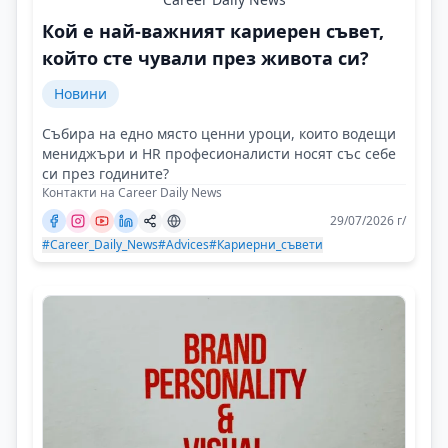
Кой е най-важният кариерен съвет,
който сте чували през живота си?
Новини
Събира на едно място ценни уроци, които водещи
мениджъри и HR професионалисти носят със себе
си през годините?
Контакти на Career Daily News
29/07/2026 г/
#Career_Daily_News
#Advices
#Кариерни_съвети