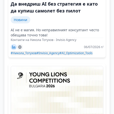
Да внедриш AI без стратегия е като
да купиш самолет без пилот
Новини
AI не е магия. Но неправилният консултант често
обещава точно това!
Контакти на Никола Тотухов - Invisio Agency
06/07/2026 г/
#Никола_Тотухов
#Invisio_Agency
#AI_Optimization_Tools