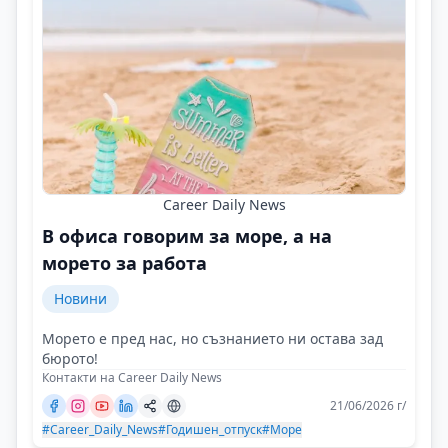
Career Daily News
В офиса говорим за море, а на
морето за работа
Новини
Морето е пред нас, но съзнанието ни остава зад
бюрото!
Контакти на Career Daily News
21/06/2026 г/
#Career_Daily_News
#Годишен_отпуск
#Море