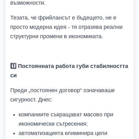
възможности.
Тезата, че
фрийлансът е бъдещето, не е
просто модерна идея - тя отразява реални
структурни промени в икономиката
.
1️
Постоянната работа губи стабилността
си
Преди „постоянен договор“ означаваше
сигурност. Днес:
компаниите съкращават масово при
икономически сътресения;
автоматизацията елиминира цели