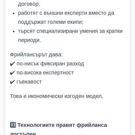
договор;
работят с външни експерти вместо да
поддържат големи екипи;
търсят специализирани умения за кратки
периоди.
Фрийлансърът дава:
✔️
по-нисък фиксиран разход
✔️
по-висока експертност
✔️
гъвкавост
Това е икономически изгоден модел.
3️
Технологиите правят фрийланса
достъпен