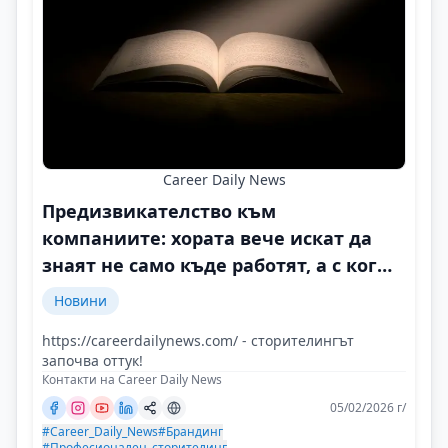
Career Daily News
Предизвикателство към
компаниите: хората вече искат да
знаят не само къде работят, а с кого
и защо
Новини
https://careerdailynews.com/ - сторителингът
започва оттук!
Контакти на Career Daily News
05/02/2026 г/
#Career_Daily_News
#Брандинг
#Професионален_сторителинг