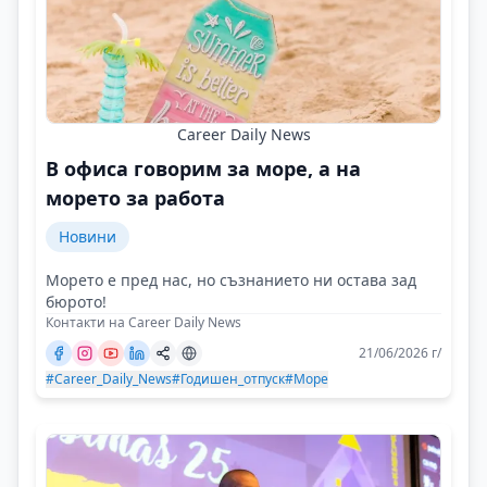
Career Daily News
В офиса говорим за море, а на
морето за работа
Новини
Морето е пред нас, но съзнанието ни остава зад
бюрото!
Контакти на Career Daily News
21/06/2026 г/
#Career_Daily_News
#Годишен_отпуск
#Море