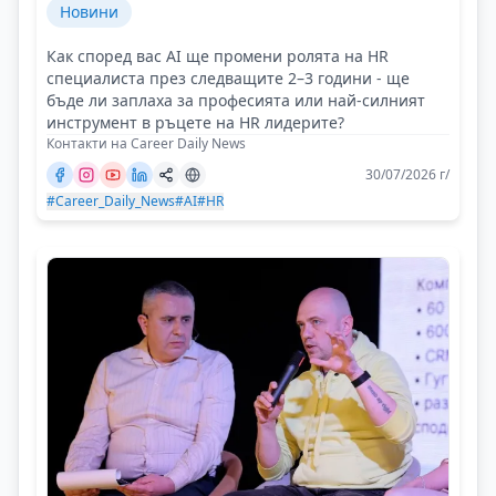
Новини
Как според вас AI ще промени ролята на HR
специалиста през следващите 2–3 години - ще
бъде ли заплаха за професията или най-силният
инструмент в ръцете на HR лидерите?
Контакти на Career Daily News
30/07/2026 г/
#Career_Daily_News
#AI
#HR