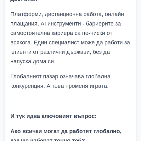
Платформи, дистанционна работа, онлайн
плащания, AI инструменти - бариерите за
самостоятелна кариера са по-ниски от
всякога. Един специалист може да работи за
клиенти от различни държави, без да
напуска дома си.
Глобалният пазар означава глобална
конкуренция. А това променя играта.
И тук идва ключовият въпрос:
Ако всички могат да работят глобално,
как ще изберат точно теб?