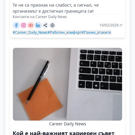
Те не са признак на слабост, а сигнал, че
организмът е достигнал границата си!
Контакти на Career Daily News
10/02/2026 г/
#Career_Daily_News
#Работен_комфорт
#Паник_атаките
Career Daily News
Кой е най-важният кариерен съвет,