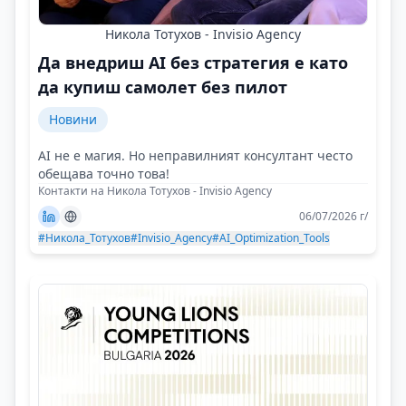
Никола Тотухов - Invisio Agency
Да внедриш AI без стратегия е като
да купиш самолет без пилот
Новини
AI не е магия. Но неправилният консултант често
обещава точно това!
Контакти на Никола Тотухов - Invisio Agency
06/07/2026 г/
#Никола_Тотухов
#Invisio_Agency
#AI_Optimization_Tools