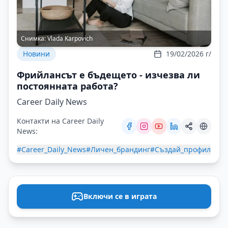
Снимка:
Vlada Karpovich
Новини
19/02/2026 г/
Фрийлансът е бъдещето - изчезва ли
постоянната работа?
Career Daily News
Контакти на Career Daily
News:
#Career_Daily_News
#Личен_брандинг
#Създай_профил
Включи се в играта