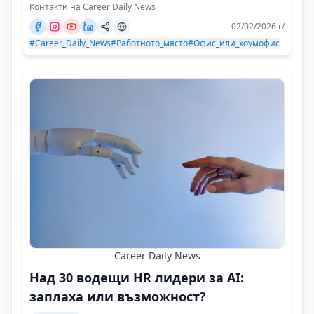
Контакти на Career Daily News
02/02/2026 г/
#Career_Daily_News
#Работното_място
#Офис_или_хоумофис
Career Daily News
Над 30 водещи HR лидери за AI:
заплаха или възможност?