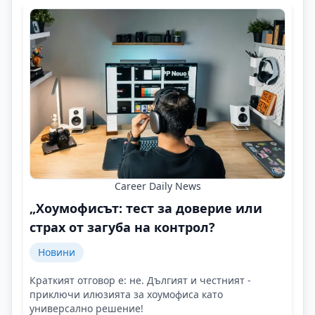
Career Daily News
„Хоумофисът: тест за доверие или
страх от загуба на контрол?
Новини
Краткият отговор е: не. Дългият и честният -
приключи илюзията за хоумофиса като
универсално решение!