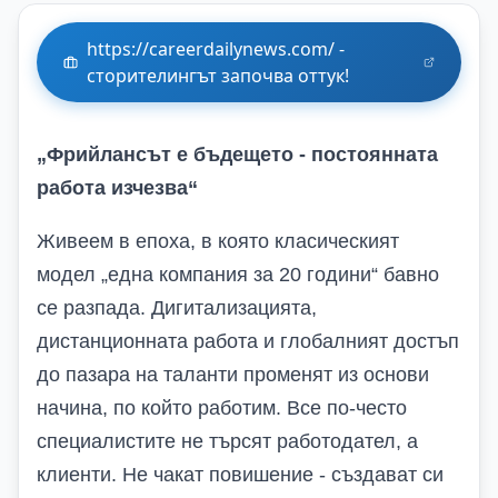
https://careerdailynews.com/ -
сторителингът започва оттук!
„Фрийлансът е бъдещето - постоянната
работа изчезва“
Живеем в епоха, в която класическият
модел „една компания за 20 години“ бавно
се разпада. Дигитализацията,
дистанционната работа и глобалният достъп
до пазара на таланти променят из основи
начина, по който работим. Все по-често
специалистите не търсят работодател, а
клиенти. Не чакат повишение - създават си