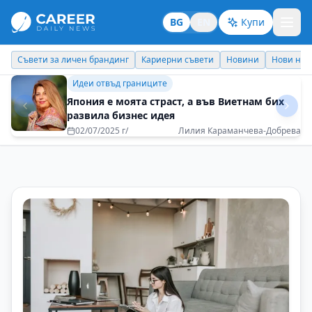
BG
EN
Купи
Кариерни съвети
Новини
Нови назначения
Днес празнува
Бизнес брандинг
Приятно е всеки ден да се будим с вълнение
за предстоящото
08/05/2025 г/
Катя Димитрова - Interpartners