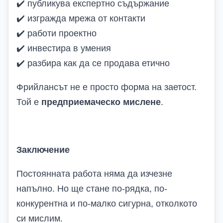
✔️
публикува експертно съдържание
✔️
изгражда мрежа от контакти
✔️
работи проектно
✔️
инвестира в умения
✔️
разбира как да се продава етично
Фрийлансът не е просто форма на заетост.
Той е
предприемаческо мислене
.
Заключение
Постоянната работа няма да изчезне
напълно. Но ще стане по-рядка, по-
конкурентна и по-малко сигурна, отколкото
си мислим.