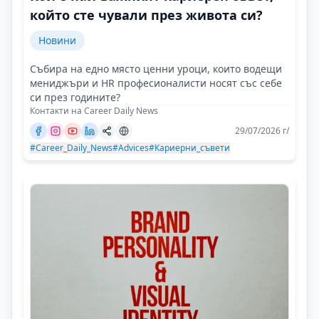
който сте чували през живота си?
Новини
Събира на едно място ценни уроци, които водещи
мениджъри и HR професионалисти носят със себе
си през годините?
Контакти на Career Daily News
29/07/2026 г/
#Career_Daily_News
#Advices
#Кариерни_съвети