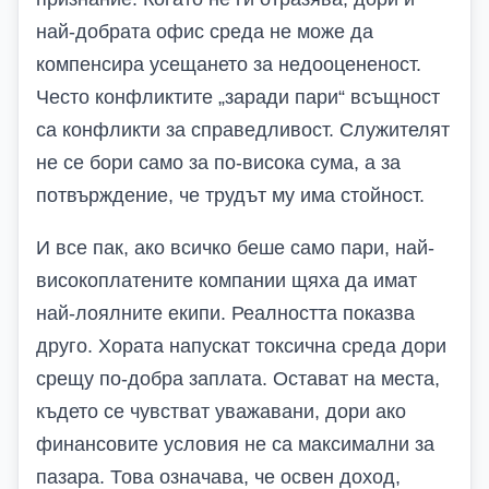
най-добрата офис среда не може да
компенсира усещането за недооцененост.
Често конфликтите „заради пари“ всъщност
са конфликти за справедливост. Служителят
не се бори само за по-висока сума, а за
потвърждение, че трудът му има стойност.
И все пак, ако всичко беше само пари, най-
високоплатените компании щяха да имат
най-лоялните екипи. Реалността показва
друго. Хората напускат токсична среда дори
срещу по-добра заплата. Остават на места,
където се чувстват уважавани, дори ако
финансовите условия не са максимални за
пазара. Това означава, че освен доход,