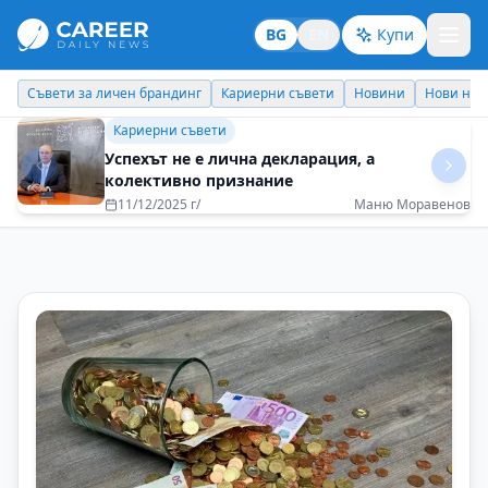
BG
EN
Купи
Кариерни съвети
Новини
Нови назначения
Днес празнува
Бизнес брандинг
Приятно е всеки ден да се будим с вълнение
за предстоящото
08/05/2025 г/
Катя Димитрова - Interpartners