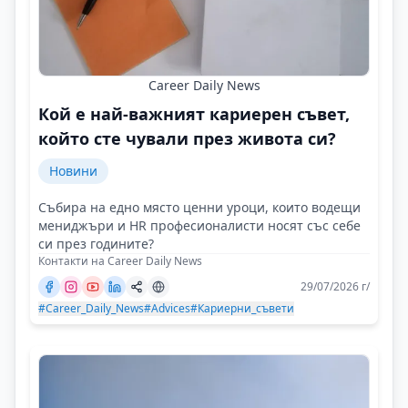
Career Daily News
Кой е най-важният кариерен съвет,
който сте чували през живота си?
Новини
Събира на едно място ценни уроци, които водещи
мениджъри и HR професионалисти носят със себе
си през годините?
Контакти на Career Daily News
29/07/2026 г/
#Career_Daily_News
#Advices
#Кариерни_съвети