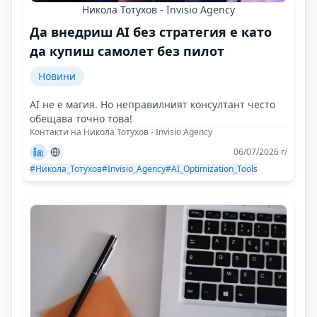
Никола Тотухов - Invisio Agency
Да внедриш AI без стратегия е като
да купиш самолет без пилот
Новини
AI не е магия. Но неправилният консултант често
обещава точно това!
Контакти на Никола Тотухов - Invisio Agency
06/07/2026 г/
#Никола_Тотухов
#Invisio_Agency
#AI_Optimization_Tools