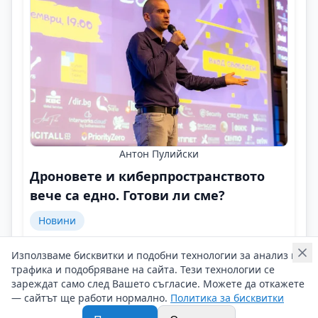
Антон Пулийски
Дроновете и киберпространството
вече са едно. Готови ли сме?
Новини
Технологиите не са опасни. Опасно е незнанието!
Използваме бисквитки и подобни технологии за анализ на
Контакти на Антон Пулийски
трафика и подобряване на сайта. Тези технологии се
02/02/2026 г/
зареждат само след Вашето съгласие. Можете да откажете
— сайтът ще работи нормално.
Политика за бисквитки
#Антон_Пулийски
#Обединено_Дрон_Общество
#Кибер_КЛУБ