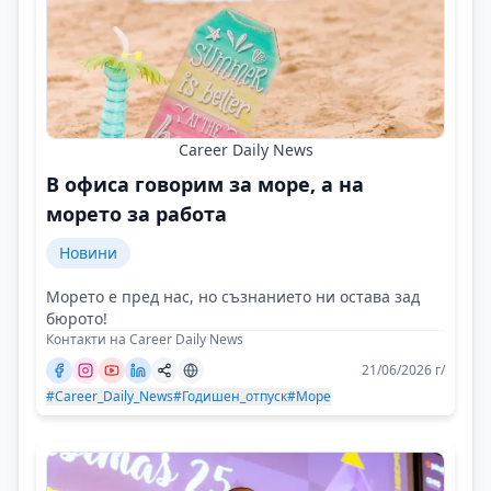
Career Daily News
В офиса говорим за море, а на
морето за работа
Новини
Морето е пред нас, но съзнанието ни остава зад
бюрото!
Контакти на Career Daily News
21/06/2026 г/
#Career_Daily_News
#Годишен_отпуск
#Море