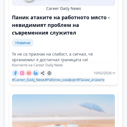
Career Daily News
Паник атаките на работното място -
невидимият проблем на
съвременния служител
Новини
Те не са признак на слабост, а сигнал, че
организмът е достигнал границата си!
Контакти на Career Daily News
10/02/2026 г/
#Career_Daily_News
#Работен_комфорт
#Паник_атаките