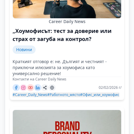
Career Daily News
„Хоумофисът: тест за доверие или
страх от загуба на контрол?
Новини
Краткият отговор е: не. Дългият и честният -
приключи илюзията за хоумофиса като
универсално решение!
Контакти на Career Daily News
02/02/2026 г/
#Career_Daily_News
#Работното_място
#Офис_или_хоумофис