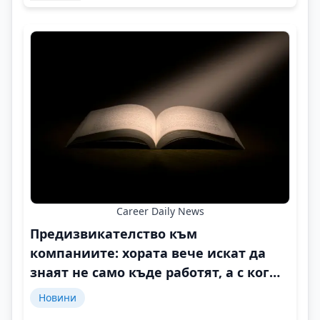
Career Daily News
Предизвикателство към
компаниите: хората вече искат да
знаят не само къде работят, а с кого
и защо
Новини