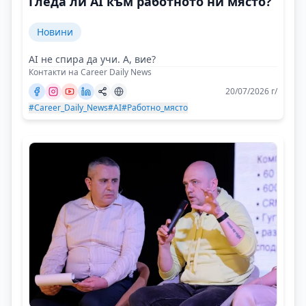
Гледа ли AI към работното ни място?
Новини
AI не спира да учи. А, вие?
Контакти на Career Daily News
20/07/2026 г/
#Career_Daily_News
#AI
#Работно_място