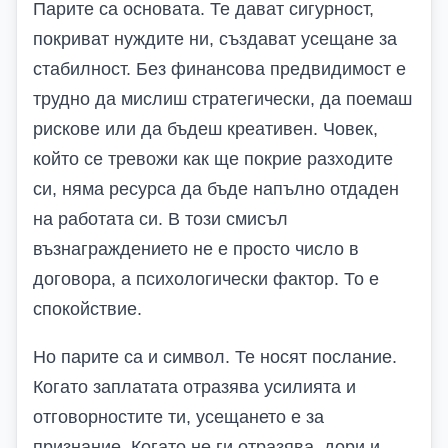
Парите са основата. Те дават сигурност,
покриват нуждите ни, създават усещане за
стабилност. Без финансова предвидимост е
трудно да мислиш стратегически, да поемаш
рискове или да бъдеш креативен. Човек,
който се тревожи как ще покрие разходите
си, няма ресурса да бъде напълно отдаден
на работата си. В този смисъл
възнаграждението не е просто число в
договора, а психологически фактор. То е
спокойствие.
Но парите са и символ. Те носят послание.
Когато заплатата отразява усилията и
отговорностите ти, усещането е за
признание. Когато не ги отразява, дори и