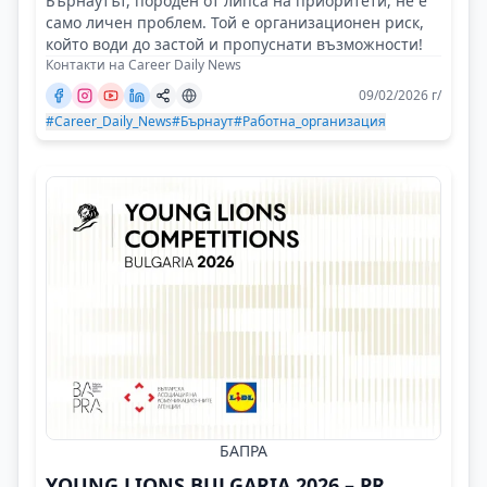
Бърнаутът, породен от липса на приоритети, не е
само личен проблем. Той е организационен риск,
който води до застой и пропуснати възможности!
Контакти на Career Daily News
09/02/2026 г/
#Career_Daily_News
#Бърнаут
#Работна_организация
БАПРА
YOUNG LIONS BULGARIA 2026 – PR