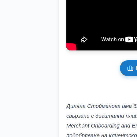
Диляна Стойменова има бл
свързани с дигитални плащ
Merchant Onboarding and E
подобряване на клиентск