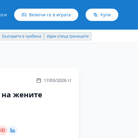
рси
Включи се в играта
Купи
Българите в чужбина
Идеи отвъд границите
17/03/2026 г/
 на жените