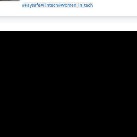
#Paysafe
#Fintech
#Women_in_tech