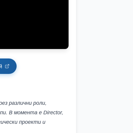
й
ез различни роли,
и. В момента е Director,
гически проекти и