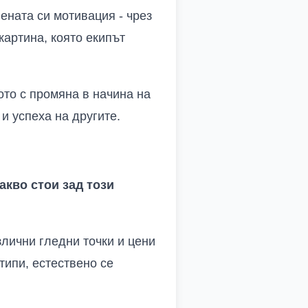
ената си мотивация - чрез
картина, която екипът
ото с промяна в начина на
и успеха на другите.
акво стои зад този
злични гледни точки и цени
типи, естествено се