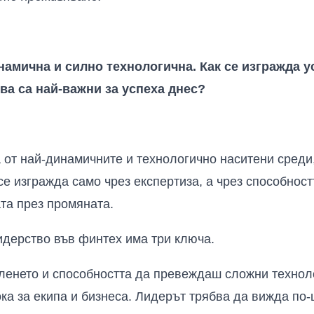
намична и силно технологична. Как се изгражда 
тва са най-важни за успеха днес?
 от най-динамичните и технологично наситени среди,
се изгражда само чрез експертиза, а чрез способнос
та през промяната.
идерство във финтех има три ключа.
ленето и способността да превеждаш сложни технол
ка за екипа и бизнеса. Лидерът трябва да вижда по-