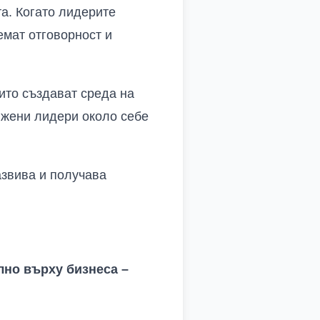
а. Когато лидерите
емат отговорност и
ито създават среда на
 жени лидери около себе
азвива и получава
лно върху бизнеса –