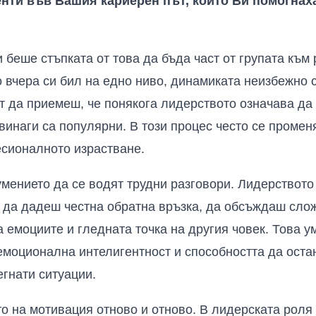
нти във Вашия кариерен път, които Ви помогнаха
 беше стъпката от това да бъда част от групата към 
о вчера си бил на едно ниво, динамиката неизбежно 
ст да приемеш, че понякога лидерството означава да
винаги са популярни. В този процес често се промен
есионалното израстване.
мението да се водят трудни разговори. Лидерството
та да дадеш честна обратна връзка, да обсъждаш сл
 емоциите и гледната точка на другия човек. Това у
емоционална интелигентност и способността да оста
егнати ситуации.
о на мотивация отново и отново. В лидерската роля ч