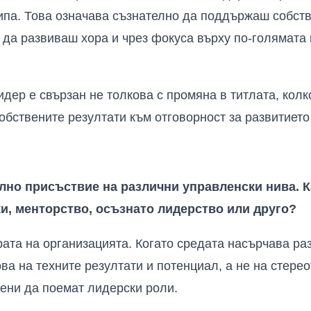
кипа. Това означава съзнателно да поддържаш собств
 да развиваш хора и чрез фокуса върху по-голямата 
идер е свързан не толкова с промяна в титлата, колк
обствените резултати към отговорност за развитието 
лно присъствие на различни управленски нива. К
ки, менторство, осъзнато лидерство или друго?
рата на организацията. Когато средата насърчава ра
ва на техните резултати и потенциал, а не на стерео
ени да поемат лидерски роли.