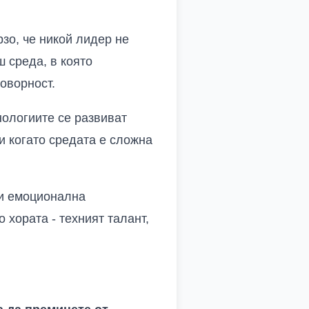
зо, че никой лидер не
 среда, в която
оворност.
нологиите се развиват
и когато средата е сложна
 и емоционална
 хората - техният талант,