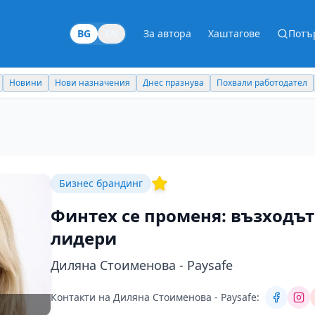
BG
EN
За автора
Хаштагове
Потъ
Новини
Нови назначения
Днес празнува
Похвали работодател
Бизнес брандинг
Финтех се променя: възходът
лидери
Диляна Стоименова - Paysafe
Контакти на Диляна Стоименова - Paysafe: