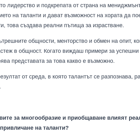
то лидерство и подкрепата от страна на мениджмънт
ието на таланти и дават възможност на хората да по
и, това създава реални пътища за израстване.
ътрешните общности, менторство и обмен на опит, ко
астеж в общност. Когато виждаш примери за успешни
рява представата за това какво е възможно.
езултат от среда, в която талантът се разпознава, р
.
вите за многообразие и приобщаване влияят реа
 привличане на таланти?