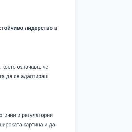
устойчиво лидерство в
 което означава, че
тта да се адаптираш
огични и регулаторни
широката картина и да