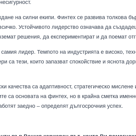
несигурност.
ждане на силни екипи. Финтех се развива толкова бър
всичко. Устойчивото лидерство означава да създадеш
вземат решения, да експериментират и да поемат отг
а самия лидер. Темпото на индустрията е високо, тех
ри са тези, които запазват спокойствие и яснота дор
ки качества са адаптивност, стратегическо мислене
те са основата на финтех, но в крайна сметка именно
аботят заедно – определят дългосрочния успех.