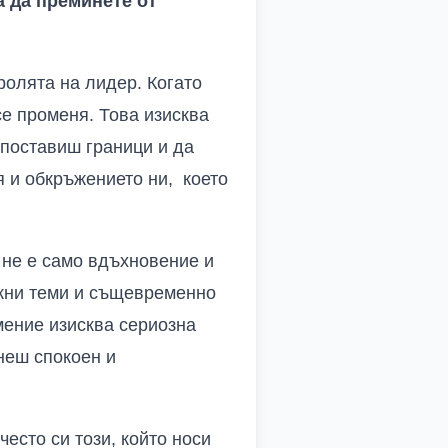
 да преминете от
ролята на лидер. Когато
се променя. Това изисква
 поставиш граници и да
я и обкръжението ни, което
 не е само вдъхновение и
ожни теми и същевременно
мение изисква сериозна
неш спокоен и
есто си този, който носи