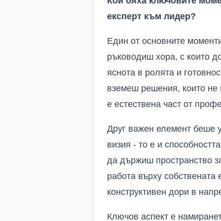
Кои бяха ключовите моме
експерт към лидер?
Един от основните моменти
ръководиш хора, с които д
яснота в ролята и готовно
вземеш решения, които не 
е естествена част от проф
Друг важен елемент беше у
визия - то е и способност
да държиш пространство за
работа върху собствената 
конструктивен дори в напр
Ключов аспект е намиранет