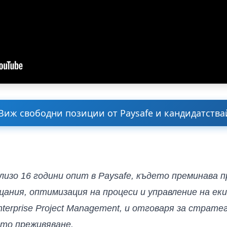
Виж свободни позиции от Paysafe и кандидатства
изо 16 години опит в Paysafe, където преминава пр
ания, оптимизация на процеси и управление на екип
nterprise Project Management, и отговаря за страте
ото преживяване.