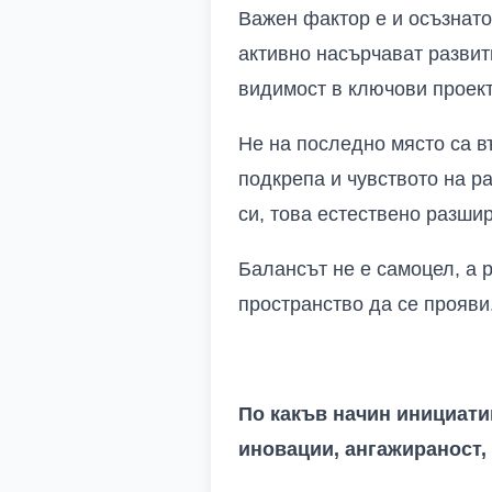
Важен фактор е и осъзнато
активно насърчават развит
видимост в ключови проект
Не на последно място са в
подкрепа и чувството на р
си, това естествено разши
Балансът не е самоцел, а р
пространство да се прояви
По какъв начин инициати
иновации, ангажираност,