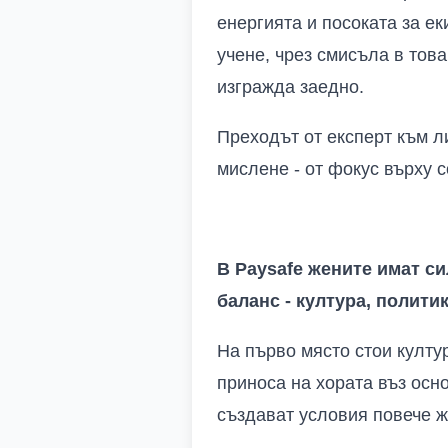
енергията и посоката за е
учене, чрез смисъла в това
изгражда заедно.
Преходът от експерт към л
мислене - от фокус върху с
В Paysafe жените имат си
баланс - култура, полити
На първо място стои култу
приноса на хората въз осно
създават условия повече ж