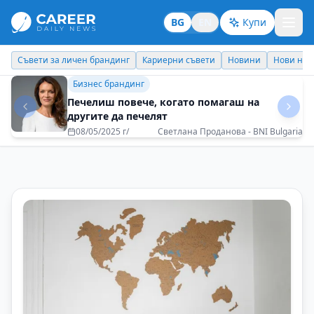
BG
EN
Купи
Кариерни съвети
Новини
Нови назначения
Днес празнува
Кариерни съвети
Успехът не е лична декларация, а
колективно признание
11/12/2025 г/
Маню Моравенов