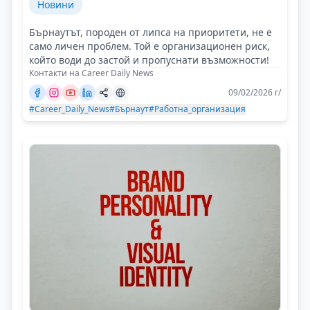
Новини
Бърнаутът, породен от липса на приоритети, не е
само личен проблем. Той е организационен риск,
който води до застой и пропуснати възможности!
Контакти на Career Daily News
09/02/2026 г/
#Career_Daily_News
#Бърнаут
#Работна_организация