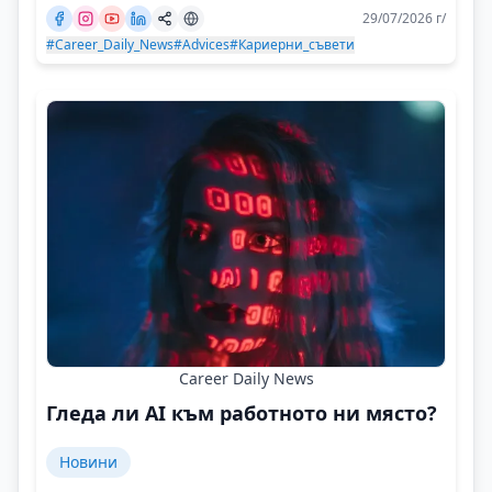
29/07/2026 г/
#Career_Daily_News
#Advices
#Кариерни_съвети
Career Daily News
Гледа ли AI към работното ни място?
Новини