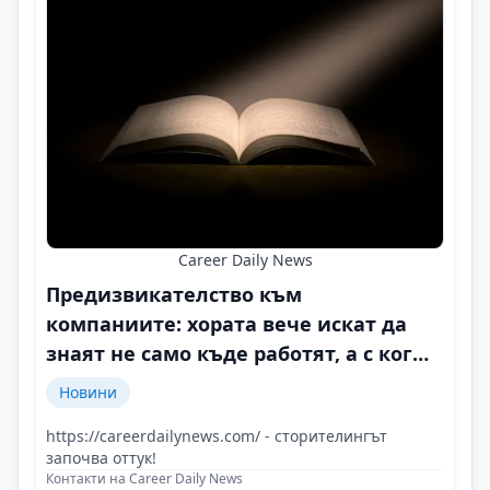
Career Daily News
Предизвикателство към
компаниите: хората вече искат да
знаят не само къде работят, а с кого
и защо
Новини
https://careerdailynews.com/ - сторителингът
започва оттук!
Контакти на Career Daily News