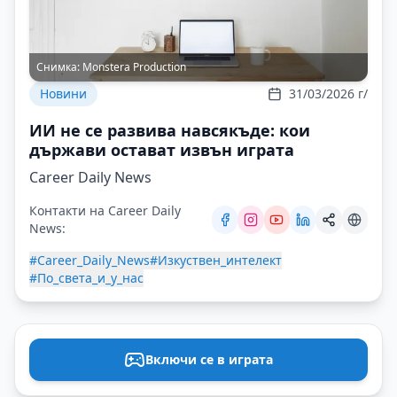
Снимка:
Monstera Production
Новини
31/03/2026 г/
ИИ не се развива навсякъде: кои
държави остават извън играта
Career Daily News
Контакти на Career Daily
News:
#Career_Daily_News
#Изкуствен_интелект
#По_света_и_у_нас
Включи се в играта