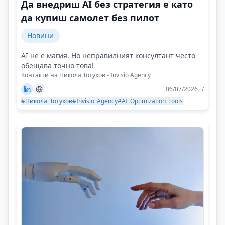
Да внедриш AI без стратегия е като
да купиш самолет без пилот
Новини
AI не е магия. Но неправилният консултант често
обещава точно това!
Контакти на Никола Тотухов - Invisio Agency
06/07/2026 г/
#Никола_Тотухов
#Invisio_Agency
#AI_Optimization_Tools