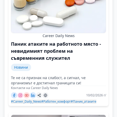
Career Daily News
Паник атаките на работното място -
невидимият проблем на
съвременния служител
Новини
Те не са признак на слабост, а сигнал, че
организмът е достигнал границата си!
Контакти на Career Daily News
10/02/2026 г/
#Career_Daily_News
#Работен_комфорт
#Паник_атаките