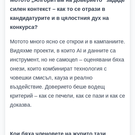
силен контекст – как то се отрази в
кандидатурите и в цялостния дух на
конкурса?
Мотото много ясно се
открои и
в кампаниите.
Видяхме проекти, в които AI и данните са
инструмент, но не самоцел – оценявани бяха
онези, които комбинират технология с
човешки смисъл, кауза и реално
въздействие. Доверието беше водещ
критерий – как се печели, как се пази и как се
доказва.
Кои бяха членовете на журито тази