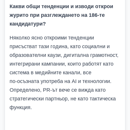
Какви общи тенденции и изводи открои
журито при разглеждането на 186-те
кандидатури?
Няколко ясно откроими тенденции
присъстват тази година, като
социални и
образователни каузи
, дигитална грамотност,
интегрирани кампании, които работят като
система
в медийните канали,
все
по‑осъзната употреба на AI и технологии.
Определено,
PR
-ът
вече се вижда като
стратегически партньор, не като тактическа
функция.