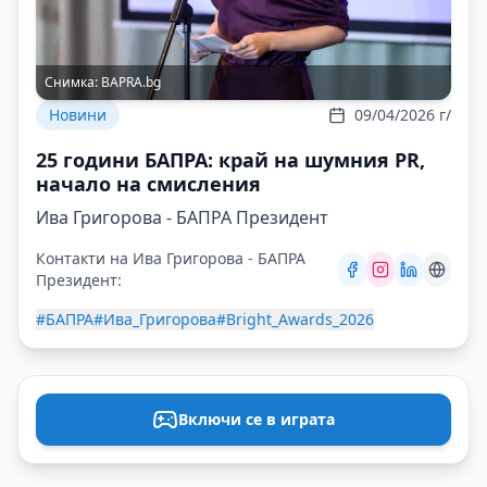
Снимка:
BAPRA.bg
Новини
09/04/2026 г/
25 години БАПРА: край на шумния PR,
начало на смисления
Ива Григорова - БАПРА Президент
Контакти на Ива Григорова - БАПРА
Президент:
#БАПРА
#Ива_Григорова
#Bright_Awards_2026
Включи се в играта