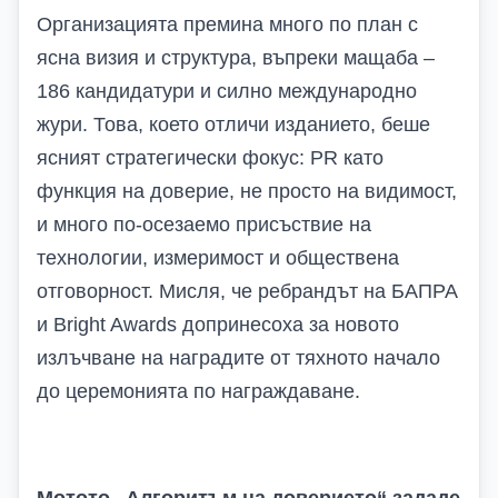
Организацията премина много
по план с
ясна визия и структура
, въпреки мащаба –
186 кандидатури и силно международно
жури. Това, което отличи изданието, беше
ясният стратегически фокус: PR като
функция на доверие, не просто на видимост,
и много по‑осезаемо присъствие на
технологии, измеримост и обществена
отговорност.
Мисля, че ребрандът на
БАПРА
и
Bright Awards
допринесоха за новото
излъчване на наградите от тяхното начало
до церемонията по награждаване.
Мотото „Алгоритъм на доверието“ зададе