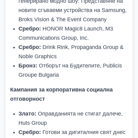
генерирано модно шоу: Представяне на
новите сгъваеми устройства на Samsung,
Broks Vision & The Event Company
Сребро:
HONOR Magic8 Launch,
M3
Communications Group, Inc.
Сребро:
Drink Rink, Propaganda Group &
Noble Graphics
Бронз:
Отборът на Будителите, Publicis
Groupe Bulgaria
Кампания за корпоративна социална
отговорност
Злато:
Оправданията не стигат далече,
Huts Group
Сребро:
Готови за дигиталния свят днес