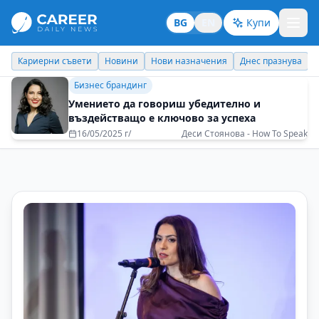
BG
EN
Купи
Новини
Нови назначения
Днес празнува
Похвали работодате
Бизнес брандинг
Умението да говориш убедително и
въздействащо е ключово за успеха
16/05/2025 г/
Деси Стоянова - How To Speak