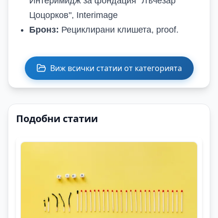
Интеримидж за фондация "Лъчезар
Цоцорков", Interimage
Бронз:
Рециклирани клишета, proof.
Виж всички статии от категорията
Подобни статии