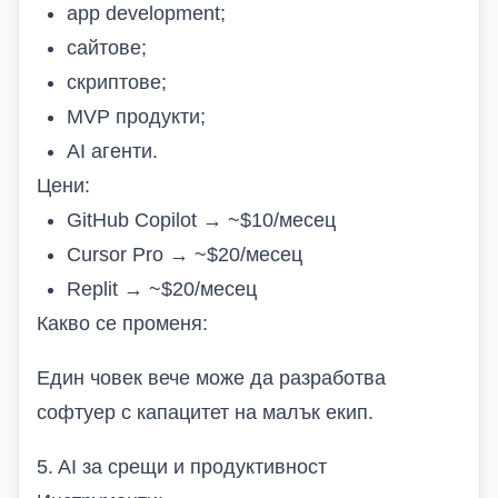
app development;
сайтове;
скриптове;
MVP продукти;
AI агенти.
Цени:
GitHub Copilot → ~$10/месец
Cursor Pro → ~$20/месец
Replit → ~$20/месец
Какво се променя:
Един човек вече може да разработва
софтуер с капацитет на малък екип.
5. AI за срещи и продуктивност