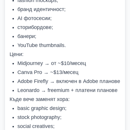
fashion mockups;
бранд идентичност;
AI фотосесии;
сторибордове;
банери;
YouTube thumbnails.
Цени:
Midjourney → от ~$10/месец
Canva Pro → ~$13/месец
Adobe Firefly → включен в Adobe планове
Leonardo → freemium + платени планове
Къде вече заменят хора:
basic graphic design;
stock photography;
social creatives;