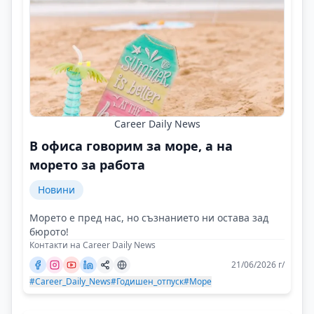
Career Daily News
В офиса говорим за море, а на
морето за работа
Новини
Морето е пред нас, но съзнанието ни остава зад
бюрото!
Контакти на Career Daily News
21/06/2026 г/
#Career_Daily_News
#Годишен_отпуск
#Море