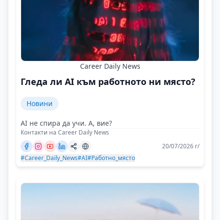
Career Daily News
Гледа ли AI към работното ни място?
Новини
AI не спира да учи. А, вие?
Контакти на Career Daily News
20/07/2026 г/
#Career_Daily_News
#AI
#Работно_място