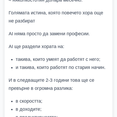
≈ няколкостотин долара месечно.
Голямата истина, която повечето хора още
не разбират
AI няма просто да замени професии.
AI ще раздели хората на:
такива, които умеят да работят с него;
и такива, които работят по стария начин.
И в следващите 2-3 години това ще се
превърне в огромна разлика:
в скоростта;
в доходите;