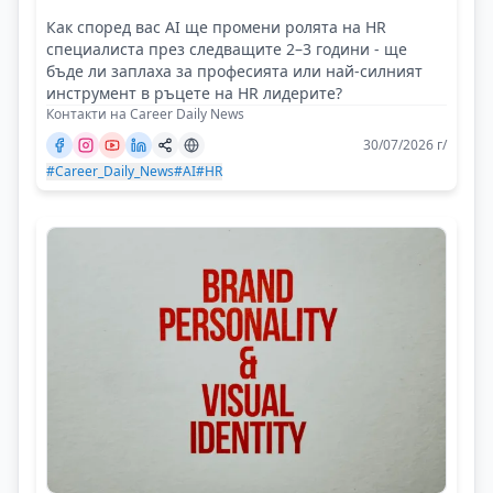
Как според вас AI ще промени ролята на HR
специалиста през следващите 2–3 години - ще
бъде ли заплаха за професията или най-силният
инструмент в ръцете на HR лидерите?
Контакти на Career Daily News
30/07/2026 г/
#Career_Daily_News
#AI
#HR