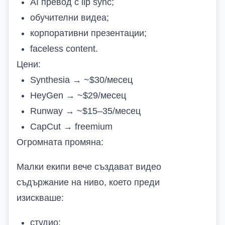
AI превод с lip sync;
обучителни видеа;
корпоративни презентации;
faceless content.
Цени:
Synthesia → ~$30/месец
HeyGen → ~$29/месец
Runway → ~$15–35/месец
CapCut → freemium
Огромната промяна:
Малки екипи вече създават видео
съдържание на ниво, което преди
изискваше:
студио;