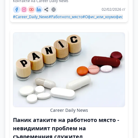
Контакти на Career Daily News
02/02/2026 г/
#Career_Daily_News
#Работното_място
#Офис_или_хоумофис
Career Daily News
Паник атаките на работното място -
невидимият проблем на
съвременния служител