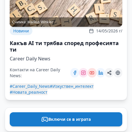
Снимка:
Markus Winkler
Новини
14/05/2026 г/
Какъв AI ти трябва според професията
ти
Career Daily News
Контакти на Career Daily
News:
#Career_Daily_News
#Изкуствен_интелект
#Новата_реалност
Включи се в играта