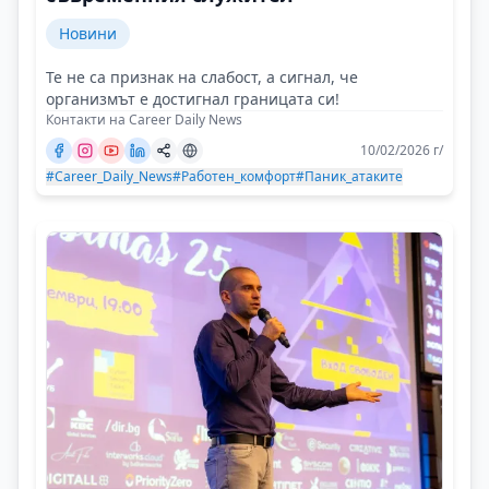
Новини
Те не са признак на слабост, а сигнал, че
организмът е достигнал границата си!
Контакти на Career Daily News
10/02/2026 г/
#Career_Daily_News
#Работен_комфорт
#Паник_атаките