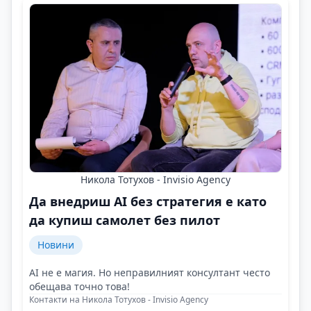
Никола Тотухов - Invisio Agency
Да внедриш AI без стратегия е като
да купиш самолет без пилот
Новини
AI не е магия. Но неправилният консултант често
обещава точно това!
Контакти на Никола Тотухов - Invisio Agency