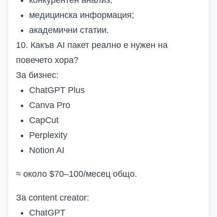
конкурентен анализ;
медицинска информация;
академични статии.
10. Какъв AI пакет реално е нужен на
повечето хора?
За бизнес:
ChatGPT Plus
Canva Pro
CapCut
Perplexity
Notion AI
≈ около $70–100/месец общо.
За content creator:
ChatGPT