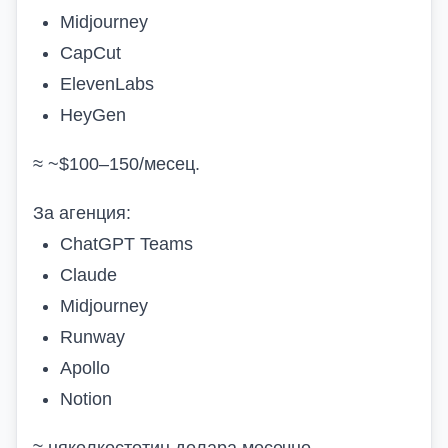
Midjourney
CapCut
ElevenLabs
HeyGen
≈ ~$100–150/месец.
За агенция:
ChatGPT Teams
Claude
Midjourney
Runway
Apollo
Notion