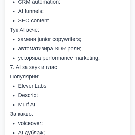
CRM automation;
AI funnels;
SEO content.
Тук AI вече:
заменя junior copywriters;
автоматизира SDR роли;
ускорява performance marketing.
7. AI за звук и глас
Популярни:
ElevenLabs
Descript
Murf AI
За какво:
voiceover;
AI дублаж;