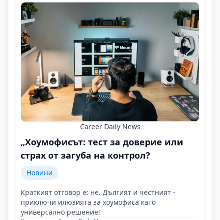
Career Daily News
„Хоумофисът: тест за доверие или
страх от загуба на контрол?
Новини
Краткият отговор е: не. Дългият и честният -
приключи илюзията за хоумофиса като
универсално решение!