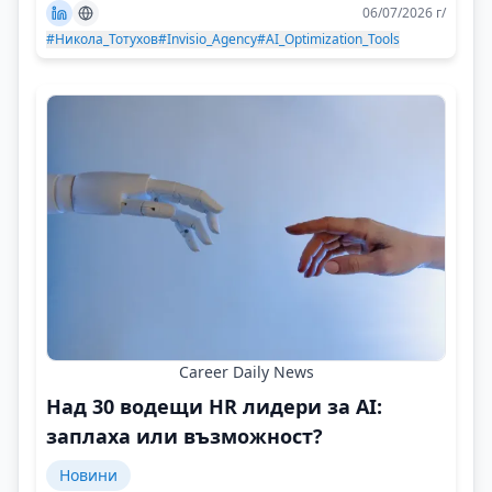
06/07/2026 г/
#Никола_Тотухов
#Invisio_Agency
#AI_Optimization_Tools
Career Daily News
Над 30 водещи HR лидери за AI:
заплаха или възможност?
Новини