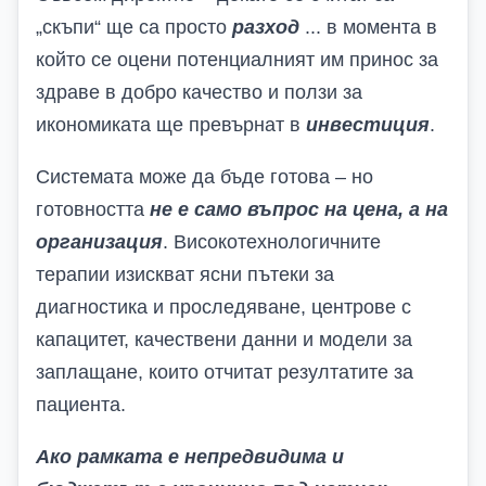
„скъпи“ ще са просто
разход
... в момента в
който се оцени потенциалният им принос за
здраве в добро качество и ползи за
икономиката ще превърнат в
инвестиция
.
Системата може да бъде готова – но
готовността
не е само въпрос на цена, а на
организация
.
Високотехнологичните
терапии изискват ясни пътеки за
диагностика и проследяване, центрове с
капацитет, качествени данни и модели за
заплащане, които отчитат резултатите за
пациента.
Ако рамката е непредвидима и