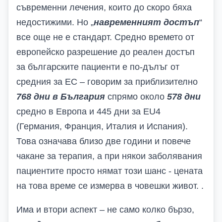
съвременни лечения, които до скоро бяха
недостижими. Но „
навременният достъп
“
все още не е стандарт. Средно времето от
европейско разрешение до реален достъп
за българските пациенти е по-дълъг от
средния за ЕС – говорим за приблизително
768 дни в България
спрямо около
578 дни
средно в Европа и 445 дни за
EU
4
(Германия, Франция, Италия и Испания).
Това означава близо две години и повече
чакане за терапия, а при някои заболявания
пациентите просто нямат този шанс - цената
на това време се измерва в човешки живот. .
Има и втори аспект – не само колко бързо,