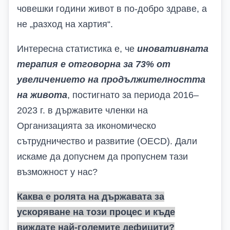
човешки години живот в по-добро здраве, а
не „разход на хартия“.
Интересна статистика е, че
иновативната
терапия е отговорна за 73% от
увеличението на продължителността
на живота
, постигнато за периода 2016–
2023 г. в държавите членки на
Организацията за икономическо
сътрудничество и развитие (
OECD
). Дали
искаме да допуснем да пропуснем тази
възможност у нас?
Каква е ролята на държавата за
ускоряване на този процес и къде
виждате най-големите дефицити?