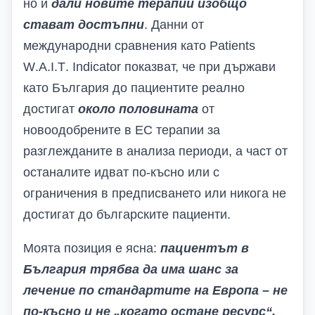
но и
дали новите терапии изобщо
стават достъпни
. Данни от
международни сравнения като
Patients
W
.
A
.
I
.
T
.
Indicator
показват, че при държави
като България до пациентите реално
достигат
около половината
от
новоодобрените в ЕС терапии
за
разглежданите в анализа
периоди, а част от
останалите идват по-късно или с
ограничения в предписването или никога не
достигат до българските пациенти.
Моята позиция е ясна:
пациентът в
България трябва да има шанс за
лечение по стандартите на Европа – не
по-късно и не „когато остане ресурс“.