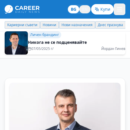
BG
EN
Купи
Новини
Нови назначения
Днес празнува
Похвали работодате
Личен брандинг
Никога не се подценявайте
07/05/2025 г/
Йордан Гинев