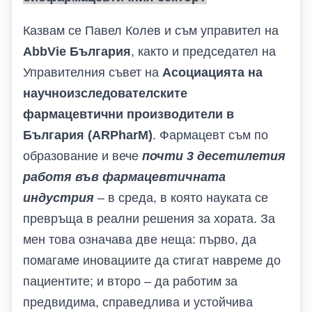
Казвам се Павел Колев и съм управител на
AbbVie
България
, както и председател на
Управителния съвет на
Асоциацията на
научноизследователските
фармацевтични производители в
България (
ARPharM
)
. Фармацевт съм по
образование и вече
почти 3
десетилети
я
работя
във
фармацевтичн
ата
индустрия
– в среда, в която науката се
превръща в реални решения за хората. За
мен това означава две неща: първо, да
помагаме иновациите да стигат навреме до
пациентите; и второ – да работим за
предвидима, справедлива и устойчива