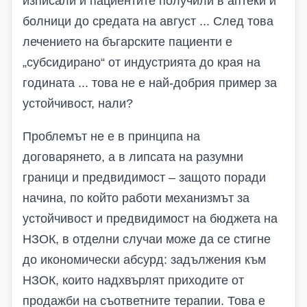
изписали и пациентите получили в аптеки и
болници до средата на август ... След това
лечението на бъгарските пациенти е
„субсидирано“ от индустрията до края на
годината ... това не е най-добрия пример за
устойчивост, нали?
Проблемът не е в принципа на
договарянето, а в липсата на разумни
граници и предвидимост – защото поради
начина, по който работи механизмът за
устойчивост и предвидимост на бюджета на
НЗОК, в отделни случаи може да се стигне
до икономически абсурд: задължения към
НЗОК, които надхвърлят приходите от
продажби на съответните терапии. Това е