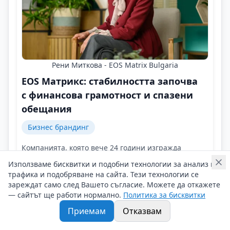
Рени Миткова - EOS Matrix Bulgaria
EOS Матрикс: стабилността започва
с финансова грамотност и спазени
обещания
Бизнес брандинг
Компанията, която вече 24 години изгражда
професионален пазар за управление на вземания
Използваме бисквитки и подобни технологии за анализ на
в България, развива нови финансови решения за
трафика и подобряване на сайта. Тези технологии се
бизнеса и поставя финансовата грамотност в
зареждат само след Вашето съгласие. Можете да откажете
центъра на своята обществена мисия!
— сайтът ще работи нормално.
Политика за бисквитки
Контакти на Рени Миткова - EOS Matrix Bulgaria
Приемам
Отказвам
30/06/2026 г/
#Рени_Миткова
#EOS_Matrix_Bulgaria
#Джобните_подкаст