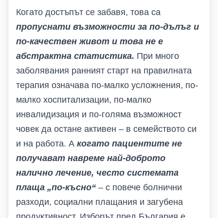
Когато достъпът се забавя, това са
пропуснати възможности за по-дълъг и
по-качествен живот и
това не е
абстрактна статистика.
При много
заболявания ранният старт на правилната
терапия означава по-малко усложнения, по-
малко хоспитализации, по-малко
инвалидизация и по-голяма възможност
човек да остане активен – в семейството си
и на работа. А
когато пациентите не
получават навреме най-доброто
налично лечение, често системата
плаща „по-късно“
– с повече болнични
разходи, социални плащания и загубена
продуктивност. Изборът пред България е