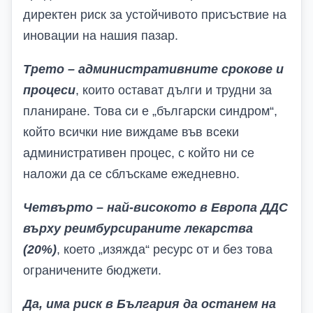
директен риск за устойчивото присъствие на
иновации на нашия пазар.
Трето – административните срокове и
процеси
, които остават дълги и трудни за
планиране. Това си е „български синдром“,
който всички ние виждаме във всеки
административен процес, с който ни се
наложи да се сблъскаме ежедневно.
Четвърто – най-високото в Европа ДДС
върху реимбурсираните лекарства
(20%)
, което „изяжда“ ресурс от и без това
ограничените бюджети.
Да, има риск в България да останем на