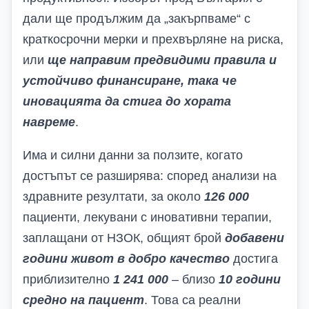
дали ще продължим да „закърпваме“ с
краткосрочни мерки и прехвърляне на риска,
или
ще направим предвидими правила и
устойчиво финансиране, така че
иновацията да стига до хората
навреме
.
Има и силни данни за ползите, когато
достъпът се разширява: според анализи на
здравните резултати, за около
126 000
пациенти, лекувани с иновативни терапии,
заплащани от НЗОК, общият брой
добавени
години живот в добро качество
достига
приблизително
1 241 000
– близо
10 години
средно на пациент
. Това са реални