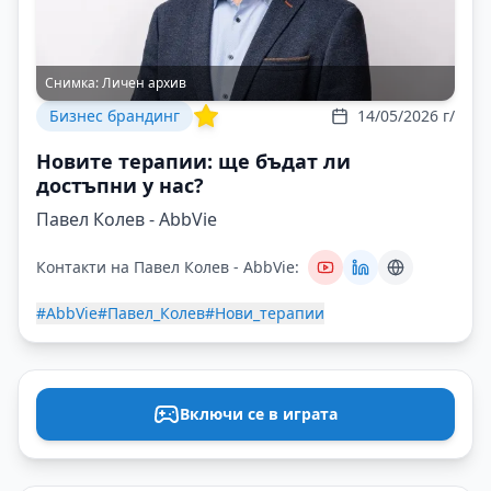
Снимка:
Личен архив
Бизнес брандинг
14/05/2026 г/
Новите терапии: ще бъдат ли
достъпни у нас?
Павел Колев - AbbVie
Контакти на Павел Колев - AbbVie:
#AbbVie
#Павел_Колев
#Нови_терапии
Включи се в играта