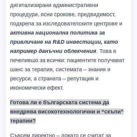
дигитализирани административни
процедури, ясни срокове, предвидимост,
подкрепа за изследователските центрове и
активна национална политика за
привличане на
R
&
D
инвестиции, като
например данъчни облекчения
.
Това е
печелившо за всички: пациентите получават
шанс за терапия, системата – знания и
ресурси, а страната – репутация и
икономически ефект.
Готова ли е българската система да
внедрява високотехнологични и “скъпи”
терапии?
Съвсем директно – докато се считат за