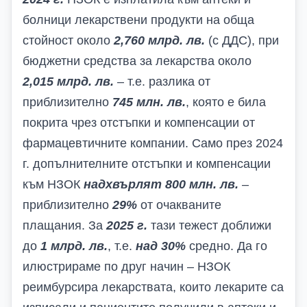
болници лекарствени продукти на обща
стойност около
2,760 млрд. лв.
(с ДДС), при
бюджетни средства за лекарства около
2,015 млрд. лв.
– т.е. разлика от
приблизително
745 млн. лв.
, която е била
покрита чрез отстъпки и компенсации от
фармацевтичните компании. Само през 2024
г. допълнителните отстъпки и компенсации
към НЗОК
надхвърлят 800 млн. лв.
–
приблизително
29%
от очакваните
плащания. За
2025 г.
тази тежест доближи
до
1 млрд. лв.
, т.е.
над 30%
средно. Да го
илюстрираме по друг начин – НЗОК
реимбурсира лекарствата, които лекарите са