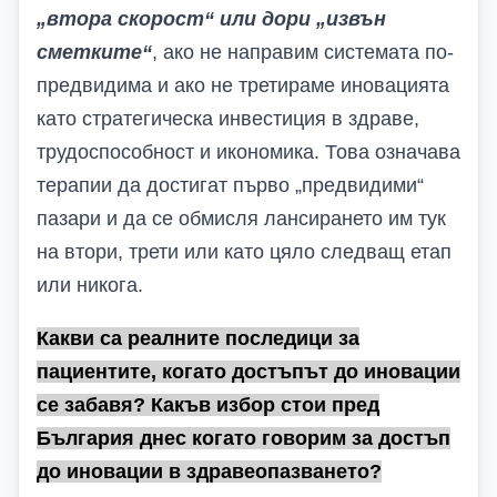
„втора скорост“ или дори „извън
сметките“
, ако не направим системата по-
предвидима и ако не третираме иновацията
като стратегическа инвестиция в здраве,
трудоспособност и икономика. Това означава
терапии да достигат първо „предвидими“
пазари и да се обмисля лансирането им тук
на втори, трети или като цяло следващ етап
или никога.
Какви са реалните последици за
пациентите, когато достъпът до иновации
се забавя? Какъв избор стои пред
България днес когато говорим за достъп
до иновации в здравеопазването?