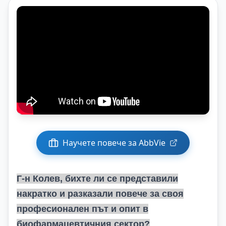
Научете повече за AbbVie
Г-н Колев, бихте ли се представили
накратко и разказали повече за своя
професионален път и опит в
биофармацевтичния сектор?