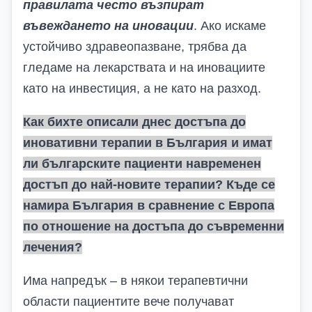
правилата често възпират
въвеждането на иновации
. Ако искаме
устойчиво здравеопазване, трябва да
гледаме на лекарствата и на иновациите
като на инвестиция, а не като на разход.
Как бихте описали днес достъпа до
иновативни терапии в България и има
т
ли българските пациенти навременен
достъп до най-новите терапии? Къде се
намира България в сравнение с Европа
по отношение на достъпа до съвременни
лечения?
Има напредък – в някои терапевтични
области пациентите вече получават