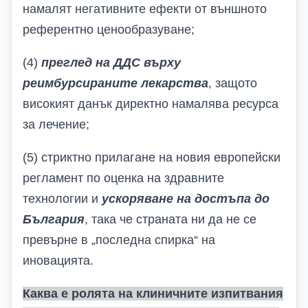
намалят негативните ефекти от външното
референтно ценообразуване;
(4)
преглед на ДДС върху
реимбурсираните лекарства
, защото
високият данък директно намалява ресурса
за лечение;
(5) стриктно прилагане на новия европейски
регламент по оценка на здравните
технологии и
ускоряване на достъпа до
България
, така че страната ни да не се
превърне в „последна спирка“ на
иновацията.
Каква е ролята на клиничните изпитвания