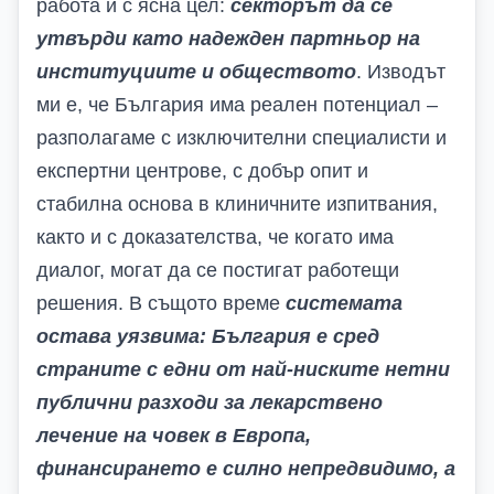
работа и с ясна цел:
секторът да се
утвърди като надежден партньор на
институциите и обществото
. Изводът
ми е, че България има реален потенциал –
разполагаме с изключителни специалисти и
експертни центрове, с
добър опит и
стабилна основа в
клинични
те
изпитвания,
както и с доказателства, че когато има
диалог, могат да се постигат работещи
решения. В същото време
системата
остава уязвима: България е сред
страните с
едни от най-ниските
нетни
публични разходи за лекарствено
лечение на човек в Европа,
финансирането е силно непредвидимо, а