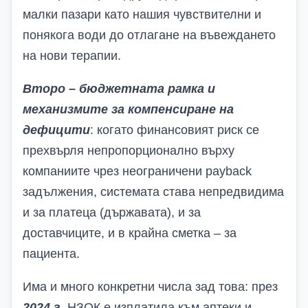
малки пазари като нашия чувствителни и
понякога води до отлагане на въвеждането
на нови терапии.
Второ – бюджетната рамка и
механизмите за компенсиране на
дефицити
: когато финансовият риск се
прехвърля непропорционално върху
компаниите чрез неограничени
payback
задължения, системата става непредвидима
и за платеца (държавата), и за
доставчиците, и в крайна сметка – за
пациента.
Има и много конкретни числа зад това: през
2024 г.
НЗОК е изплатила към аптеки и