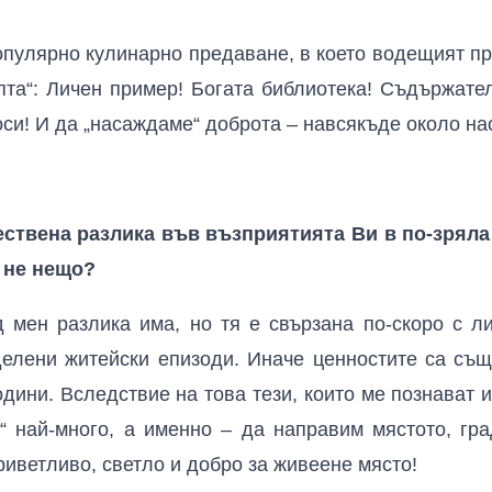
опулярно кулинарно предаване, в което водещият пр
пта“: Личен пример! Богата библиотека! Съдържате
си! И да „насаждаме“ доброта – навсякъде около на
ствена разлика във възприятията Ви в по-зряла 
 не нещо?
 мен разлика има, но тя е свързана по-скоро с л
елени житейски епизоди. Иначе ценностите са съ
одини. Вследствие на това тези, които ме познават 
“ най-много, а именно – да направим мястото, гра
риветливо, светло и добро за живеене място!