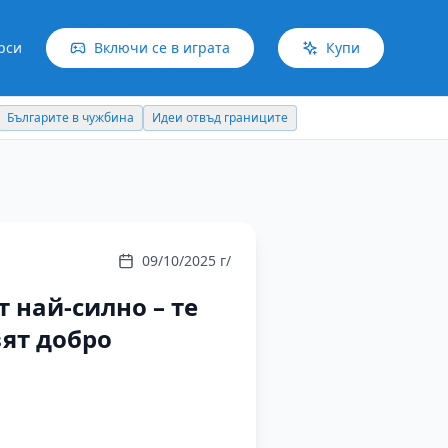
рси
Включи се в играта
Купи
Българите в чужбина
Идеи отвъд границите
09/10/2025 г/
 най-силно – те
вят добро