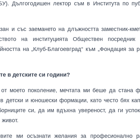
НБУ). Дългогодишен лектор съм в Института по пу
зан и със заемането на длъжността заместник-км
лството на институцията Обществен посредник
йността на „Клуб-Благоевград“ към „Фондация за 
те в детските си години?
 от моето поколение, мечтата ми беше да стана ф
 в детски и юношески формации, като често бях кап
орниците си, да им вдъхна увереност, да ги успок
 живот.
рвите ми осъзнати желания за професионално р