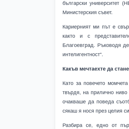
български университет (
Министерския съвет.
Кариерният ми път е свър
както и с представите
Благоевград. Ръководя де
интелигентност“.
Какъв мечтаехте да стане
Като за повечето момчета
твърдя, на прилично ниво
очакваше да поведа съотб
сякаш я нося през целия си
Разбира се, едно от пъ