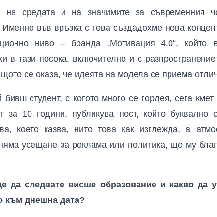
о на средата и на значимите за съвременния чо
. Именно във връзка с това създадохме нова концеп
ционно ниво – бранда „Мотивация 4.0“, който 
 в тази посока, включително и с разпространениет
ащото се оказа, че идеята на модела се приема отлич
бивш студент, с когото много се гордея, сега кмет 
 за 10 години, публикува пост, който буквално 
ва, което казва, нито това как изглежда, а атмо
 няма усещане за реклама или политика, ще му бла
е да следвате висше образование и какво да 
о към днешна дата?