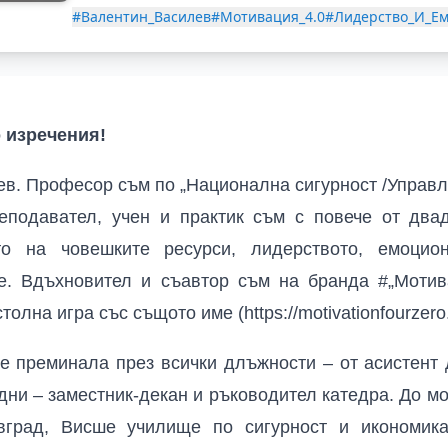
#Валентин_Василев
#Мотивация_4.0
#Лидерство_И_Ем
о изречения
!
ев. Професор съм по „Национална сигурност /Управл
реподавател, учен и практик съм с повече от два
то на човешките ресурси, лидерството, емоцион
ие. Вдъхновител и съавтор съм на бранда
#
„Мотив
олна игра със същото име (https://motivationfourzero
е преминала през всички длъжности – от асистент
ни – заместник-декан и ръководител катедра. До м
евград, Висше училище по сигурност и икономик