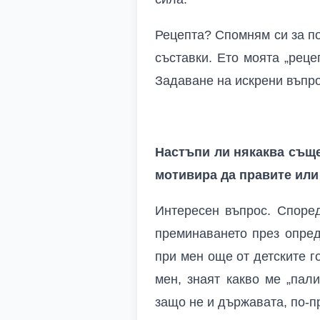
Рецепта? Спомням си за п
съставки. Ето моята „реце
Задаване на искрени въпро
Настъпи ли някаква съще
мотивира да правите или
Интересен въпрос. Според
преминаването през опред
при мен още от детските г
мен, знаят какво ме „пали
защо не и държавата, по-п