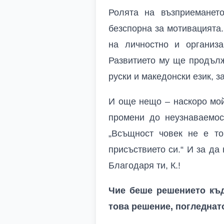
Ролята на възприеманет
безспорна за мотивацията
на личностно и организа
Развитието му ще продължи
руски и македонски език, з
И още нещо – наскоро мой 
промени до неузнаваемост
„Всъщност човек не е то
присъствието си.“ И за да
Благодаря ти, К.!
Чие беше решението къд
това решение, погледнат