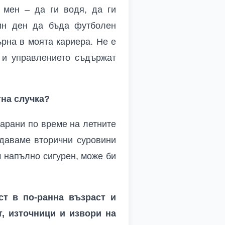
 мен – да ги водя, да ги
дин ден да бъда футболен
ърна в моята кариера. Не е
о и управлението съдържат
тна случка?
карани по време на летните
едаваме вторични суровини
м напълно сигурен, може би
ст в по-ранна възраст и
, източници и извори на