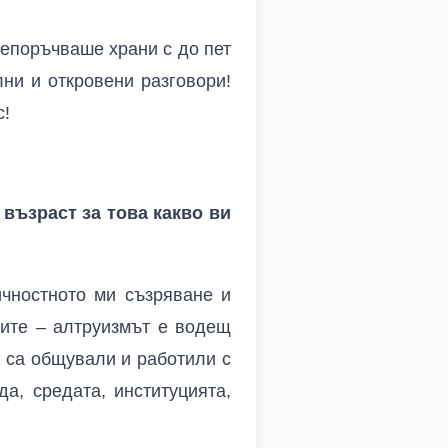
епоръчваше храни с до пет
лни и откровени разговори!
с!
възраст за това какво ви
ичностното ми съзряване и
щите – алтруизмът е водещ
и са общували и работили с
да, средата, институцията,