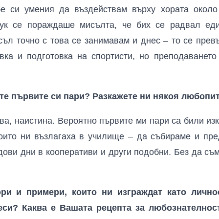
бе си умения да въздействам върху хората около
тук се пораждаше мисълта, че бих се радвал е
съл точно с това се занимавам и днес – то се прев
вка и подготовка на спортисти, но преподаванет
хте първите си пари? Разкажете ни някоя любопи
ва, наистина. Вероятно първите ми пари са били из
оито ни възлагаха в училище – да събираме и пр
рудови дни в кооперативи и други подобни. Без да съ
ри и примери, които ни изграждат като лично
си? Каква е Вашата рецепта за любознателност