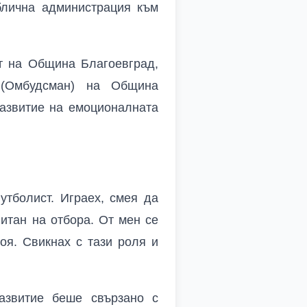
блична администрация към
ет на Община Благоевград,
 (Омбудсман) на Община
развитие на емоционалната
утболист. Играех, смея да
итан на отбора. От мен се
оя. Свикнах с тази роля и
азвитие беше свързано с