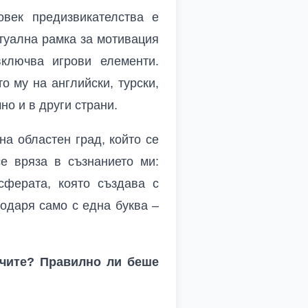
век предизвикателства е
туална рамка за мотивация
включва игрови елементи.
о му на английски, турски,
но и в други страни.
на областен град, който се
се вряза в съзнанието ми:
сферата, която създава с
годаря само с една буква –
учите? Правилно ли беше