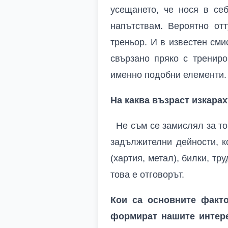
усещането, че нося в се
напътствам. Вероятно от
треньор. И в известен сми
свързано пряко с трениро
именно подобни елементи.
На каква възраст изкара
Не съм се замислял за то
задължителни дейности, к
(хартия, метал), билки, т
това е отговорът.
Кои са основните факто
формират нашите интере