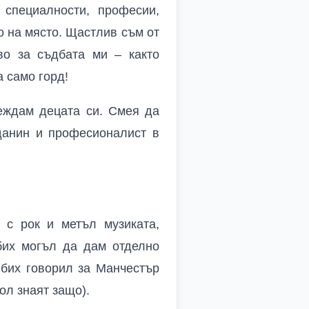
 специалности, професии,
 на място. Щастлив съм от
во за съдбата ми – както
а само горд!
леждам децата си. Смея да
данин и професионалист в
 с рок и метъл музиката,
бих могъл да дам отделно
 бих говорил за Манчестър
ол знаят защо).