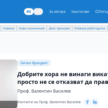
BG
EN
За автора
Хаштагове
Потъ
Новини
Нови назначения
Днес празнува
Похвали работодател
Личен брандинг
Добрите хора не винаги викат
просто не се отказват да пра
Проф. Валентин Василев
Контакти на Проф. Валентин Василев: