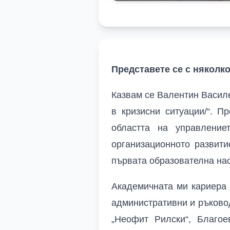
Представете се с няколк
Казвам се Валентин Васил
в кризисни ситуации/“. П
областта на управление
организационното развит
първата образователна наст
Академичната ми кариера 
административни и ръковод
„Неофит Рилски“, Благо