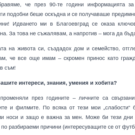
равяме, че през 90-те години информацията за
уги подобни беше оскъдна и се получаваше предимно
ини! Идването ми в Благоевград се оказа ключо
на. За това не съжалявам, а напротив – мога да бъд
та на живота си, създадох дом и семейство, отг
вам, че все още имам – скромен принос като граж
в съм!
Вашите интереси, знания, умения и хобита?
променяли през годините – личните са свързани
ите и филмите. По всяка от тези мои „слабости“ 
ми носи и защо е важна за мен. Може би тези дни
по разбираеми причини (интересуващите се от футб