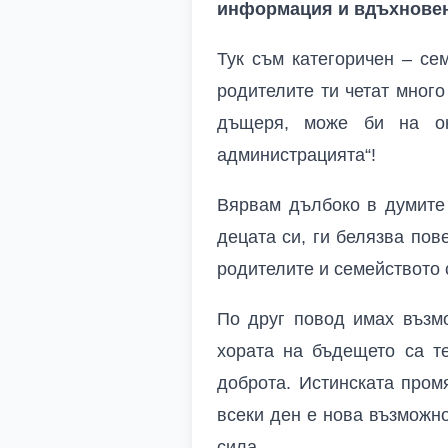
информация и вдъхновени
Тук съм категоричен – се
родителите ти четат много
дъщеря, може би на око
администрацията“!
Вярвам дълбоко в думите 
децата си, ги белязва пов
родителите и семейството 
По друг повод имах възмо
хората на бъдещето са те
доброта. Истинската пром
всеки ден е нова възможно
сила.