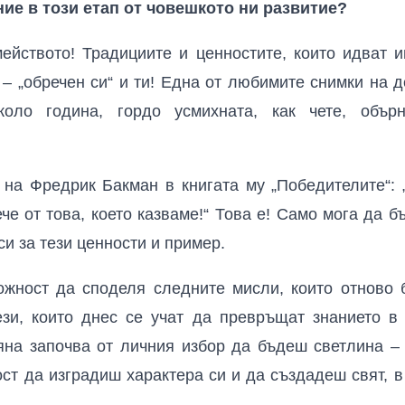
е в този етап от човешкото ни развитие?
мейството! Традициите и ценностите, които идват и
 – „обречен си“ и ти! Една от любимите снимки на 
ло година, гордо усмихната, как чете, обърн
на Фредрик Бакман в книгата му „Победителите“: „
ече от това, което казваме!“ Това е! Само мога да 
си за тези ценности и пример.
жност да споделя следните мисли, които отново б
зи, които днес се учат да превръщат знанието в
яна започва от личния избор да бъдеш светлина – з
ст да изградиш характера си и да създадеш свят, 