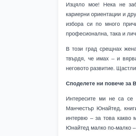
Изцяло мое! Нека не заб
кариерни ориентации и др
избора си по много прич
професионална, така и лич
В този град срещнах жена
твърдя, че имах – и вяр
неговото развитие. Щастли
Споделете ни повече за 
Интересите ми не са се 
Манчестър Юнайтед, книг
интервю – за това какво 
Юнайтед малко по-малко – 