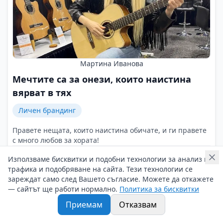
Мартина Иванова
Мечтите са за онези, които наистина
вярват в тях
Личен брандинг
Правете нещата, които наистина обичате, и ги правете
с много любов за хората!
Контакти на Мартина Иванова
Използваме бисквитки и подобни технологии за анализ на
02/12/2025 г/
трафика и подобряване на сайта. Тези технологии се
#Мартина_Иванова
#Музика
#Сцена
зареждат само след Вашето съгласие. Можете да откажете
— сайтът ще работи нормално.
Политика за бисквитки
Приемам
Отказвам