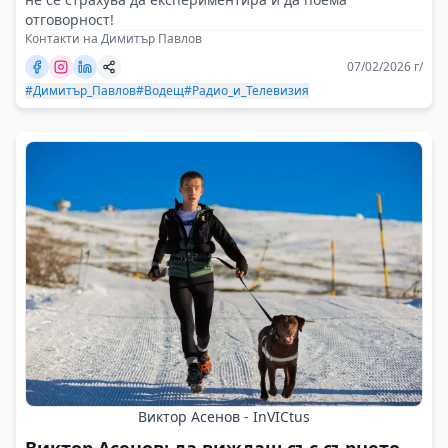
отговорност!
Контакти на Димитър Павлов
07/02/2026 г/
#Димитър_Павлов
#Водещ
#Радио_и_Телевизия
Виктор Асенов - InVICtus