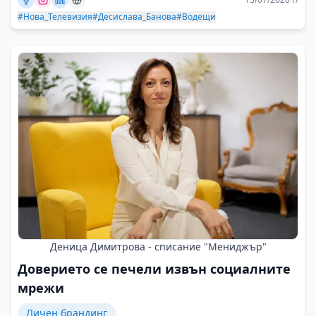
#Нова_Телевизия
#Десислава_Банова
#Водещи
Деница Димитрова - списание "Мениджър"
Доверието се печели извън социалните
мрежи
Личен брандинг