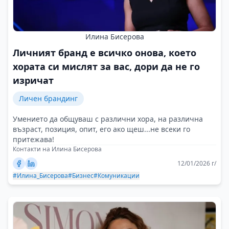
Илина Бисерова
Личният бранд е всичко онова, което
хората си мислят за вас, дори да не го
изричат
Личен брандинг
Умението да общуваш с различни хора, на различна
възраст, позиция, опит, его ако щеш...не всеки го
притежава!
Контакти на Илина Бисерова
12/01/2026 г/
#Илина_Бисерова
#Бизнес
#Комуникации