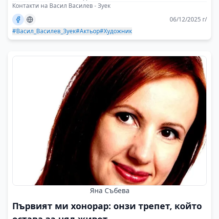
Контакти на Васил Василев - Зуек
06/12/2025 г/
#Васил_Василев_Зуек
#Актьор
#Художник
Яна Събева
Първият ми хонорар: онзи трепет, който