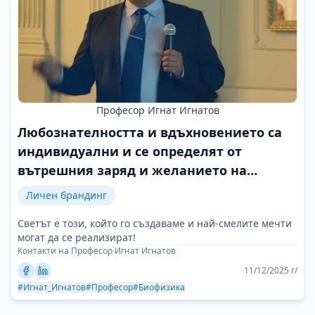
Професор Игнат Игнатов
Любознателността и вдъхновението са
индивидуални и се определят от
вътрешния заряд и желанието на
човека да опознава света
Личен брандинг
Светът е този, който го създаваме и най-смелите мечти
могат да се реализират!
Контакти на Професор Игнат Игнатов
11/12/2025 г/
#Игнат_Игнатов
#Професор
#Биофизика