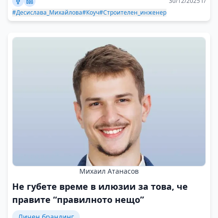
30/12/2025 г/
#Десислава_Михайлова
#Коуч
#Строителен_инженер
Михаил Атанасов
Не губете време в илюзии за това, че
правите “правилното нещо”
Личен брандинг