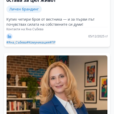
остава за цял живот
Личен брандинг
Купих четири броя от вестника — и за първи път
почувствах силата на собствените си думи!
Контакти на Яна Събева
05/12/2025 г/
#Яна_Събева
#Комуникация
#ПР