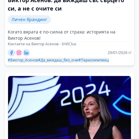
Виктор Асенов: да виждаш със сърцето
си, а не с очите си
Личен брандинг
Когато вярата е по-силна от страха: историята на
Виктор Асенов!
Контакти на Виктор Асенов - InVICtus
29/01/2026 г/
#Виктор_Асенов
#Да_виждаш_без_очи
#Параолимпиец