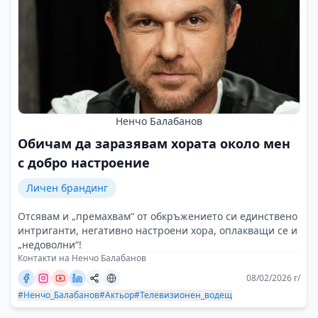
Ненчо Балабанов
Обичам да заразявам хората около мен
с добро настроение
Личен брандинг
Отсявам и „премахвам“ от обкръжението си единствено
интриганти, негативно настроени хора, оплакващи се и
„недоволни“!
Контакти на Ненчо Балабанов
08/02/2026 г/
#Ненчо_Балабанов
#Актьор
#Телевизионен_водещ