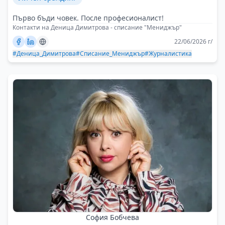
Първо бъди човек. После професионалист!
Контакти на Деница Димитрова - списание "Мениджър"
22/06/2026 г/
#Деница_Димитрова
#Списание_Мениджър
#Журналистика
София Бобчева