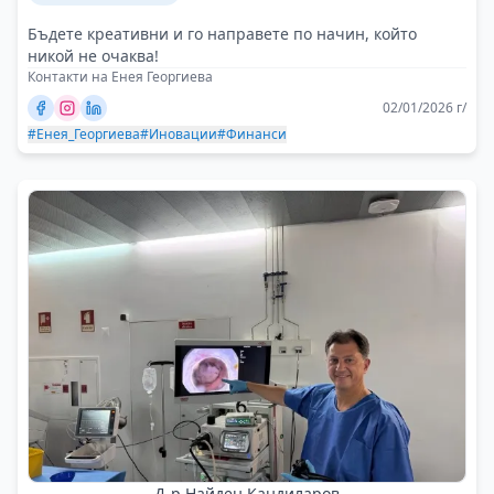
Бъдете креативни и го направете по начин, който
никой не очаква!
Контакти на Енея Георгиева
02/01/2026 г/
#Енея_Георгиева
#Иновации
#Финанси
Д-р Найден Кандиларов