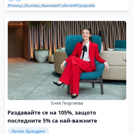
#Ралица_Вълкова_Иванова
#Събития
#Продажби
Енея Георгиева
Раздавайте се на 105%, защото
последните 5% са най-важните
Личен брандинг