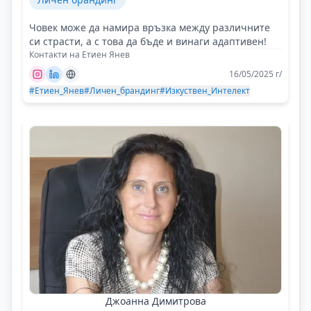
Човек може да намира връзка между различните
си страсти, а с това да бъде и винаги адаптивен!
Контакти на Етиен Янев
16/05/2025 г/
#Етиен_Янев
#Личен_брандинг
#Изкуствен_Интелект
Джоанна Димитрова