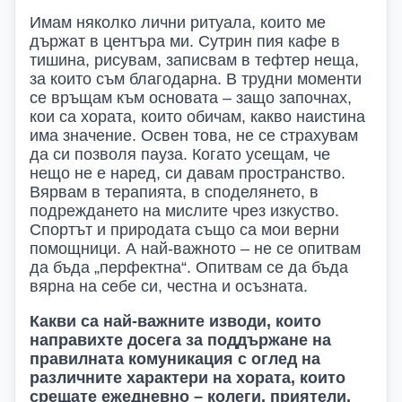
Имам няколко лични ритуала, които ме
държат в центъра ми. Сутрин пия кафе в
тишина, рисувам, записвам в тефтер неща,
за които съм благодарна. В трудни моменти
се връщам към основата – защо започнах,
кои са хората, които обичам, какво наистина
има значение. Освен това, не се страхувам
да си позволя пауза. Когато усещам, че
нещо не е наред, си давам пространство.
Вярвам в терапията, в споделянето, в
подреждането на мислите чрез изкуство.
Спортът и природата също са мои верни
помощници. А най-важното – не се опитвам
да бъда „перфектна“. Опитвам се да бъда
вярна на себе си, честна и осъзната.
Какви са най-важните изводи, които
направихте досега за поддържане на
правилната комуникация с оглед на
различните характери на хората, които
срещате ежедневно – колеги, приятели,