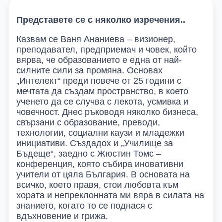
Представете се с няколко изречения
..
Казвам се Ваня Ананиева – визионер,
преподавател, предприемач и човек, който
вярва, че образованието е една от най-
силните сили за промяна. Основах
„Интелект“ преди повече от 2
5
години с
мечтата да създам пространство, в което
ученето да се случва с лекота,
усмивка
и
човечност. Днес ръководя няколко бизнеса,
свързани с образование, преводи,
технологии, социални каузи и младежки
инициативи. Създадох и „Училище за
Бъдеще“
, заедно с Жюстин Томс
–
конференция, която събира иновативни
учители от цяла България. В основата на
всичко, което правя, стои любовта към
хората и непреклонната ми вяра в силата на
знанието, когато то се поднася с
вдъхновение и грижа.