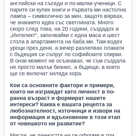
английски на съседи и по-малки ученици. С
парите си купих книги и първата ми настолна
лампа – символично за мен, защото вярвах,
че знанието идва със светлината. Много
скоро след това, на 20 години, създадох и
„Интелект“, започвайки с едн
а
маса
и шест
стола в апартамента на баба ми. Там водех
уроци през деня, а вечер разлепвах плакати
с бъдещия си съпруг по софийските спирки.
В онзи момент не осъзнавах, че съм създала
не просто малък бизнес, а бъдеще, в което
ще се включат хиляди хора.
Кои са основните фактори и примери,
които ни изграждат като личност в по-
ранна възраст и формират нашите
интереси? Каква е вашата рецепта за
любознателност, източници и извори на
информация и вдъхновение в този етап
от човешкото ни развитие?
Мисля, че личността ни се оформя в три