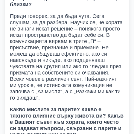
близки?
Преди говорех, за да бъда чута. Сега
слушам, за да разбера. Научих се, че хората
не винаги искат решение – понякога просто
искат пространство да бъдат себе си. В
комуникацията вярвам в трите „П“ –
присъствие, признание и приемане. Не
можеш да общуваш ефективно, ако си
навсякъде и никъде, ако подценяваш
чувствата на другия или ако го гледаш през
призмата на собствените си очаквания.
Всеки човек е различен свят. Най-важният
ми урок е, че истинската комуникация не
започва с „Аз мисля“, а с „Разкажи ми как ти
го виждаш“.
Какво мислите за парите? Какво е
тяхното влияние върху живота ви? Какъв
е Вашият съвет към хората, които често
си задават въпроси, свързани с парите и