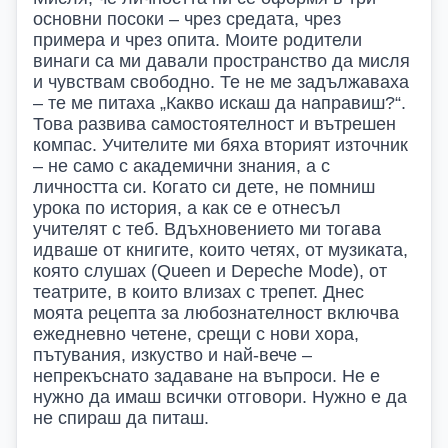
основни посоки – чрез средата, чрез
примера и чрез опита. Моите родители
винаги са ми давали пространство да мисля
и чувствам свободно. Те не ме задължаваха
– те ме питаха „Какво искаш да направиш?“.
Това развива самостоятелност и вътрешен
компас. Учителите ми бяха вторият източник
– не само с академични знания, а с
личността си. Когато си дете, не помниш
урока по история, а как се е отнесъл
учителят с теб. Вдъхновението ми тогава
идваше от книгите, които четях, от музиката,
която слушах (Queen и Depeche Mode), от
театрите, в които влизах с трепет. Днес
моята рецепта за любознателност включва
ежедневно четене, срещи с нови хора,
пътувания, изкуство и най-вече –
непрекъснато задаване на въпроси. Не е
нужно да имаш всички отговори. Нужно е да
не спираш да питаш.