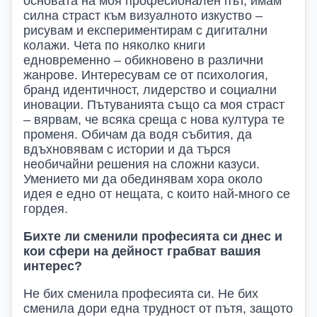
основата на моя професионален път, имам
силна страст към визуалното изкуство –
рисувам
и
експериментирам с дигиталн
и
колаж
и.
Чета по няколко книги
едновременно – обикновено в различни
жанрове. Интересувам се от психология,
бранд идентичност, лидерство и социални
иновации. Пътуванията също са моя страст
– вярвам, че всяка среща с нова култура те
променя. Обичам да водя събития, да
вдъхновявам с истории и да търся
необичайни решения на сложни казуси.
Умението ми да обединявам хора около
идея е едно от нещата, с които най-много се
гордея.
Бихте ли сменили професията си днес и
кои сфери на дейност грабват вашия
интерес?
Не бих сменила професията си. Не бих
сменила дори една трудност от пътя, защото