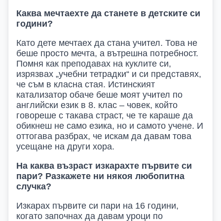
Каква мечтаехте да станете в детските си
години?
Като дете мечтаех да стана учител. Това не
беше просто мечта, а вътрешна потребност.
Помня как преподавах на куклите си,
изрязвах „учебни тетрадки“ и си представях,
че съм в класна стая. Истинският
катализатор обаче беше моят учител по
английски език в 8. клас – човек, който
говореше с такава страст, че те караше да
обикнеш не само езика, но и самото учене. И
оттогава
разбрах
, че искам да давам това
усещане на други хора.
На каква възраст изкарахте първите си
пари? Разкажете ни някоя любопитна
случка?
Изкарах първите си пари на 16 години,
когато започнах да давам уроци по