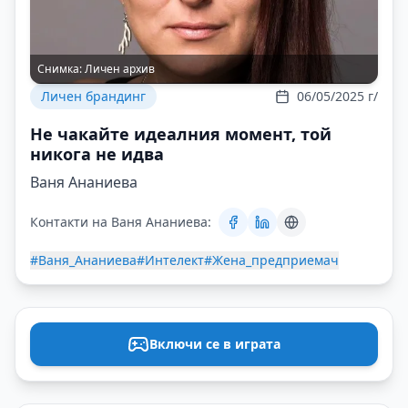
Снимка:
Личен архив
Личен брандинг
06/05/2025 г/
Не чакайте идеалния момент, той
никога не идва
Ваня Ананиева
Контакти на Ваня Ананиева:
#Ваня_Ананиева
#Интелект
#Жена_предприемач
Включи се в играта