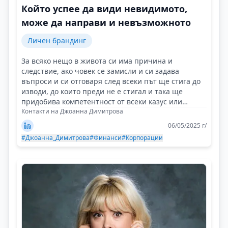
Който успее да види невидимото,
може да направи и невъзможното
Личен брандинг
За всяко нещо в живота си има причина и
следствие, ако човек се замисли и си задава
въпроси и си отговаря след всеки път ще стига до
изводи, до които преди не е стигал и така ще
придобива компетентност от всеки казус или
случай!
Контакти на Джоанна Димитрова
06/05/2025 г/
#Джоанна_Димитрова
#Финанси
#Корпорации