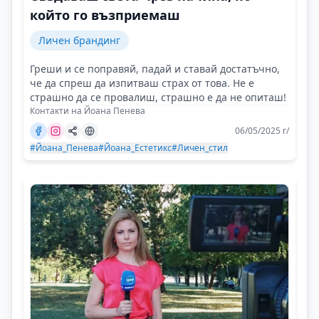
който го възприемаш
Личен брандинг
Греши и се поправяй, падай и ставай достатъчно,
че да спреш да изпитваш страх от това. Не е
страшно да се провалиш, страшно е да не опиташ!
Контакти на Йоана Пенева
06/05/2025 г/
#Йоана_Пенева
#Йоана_Естетикс
#Личен_стил