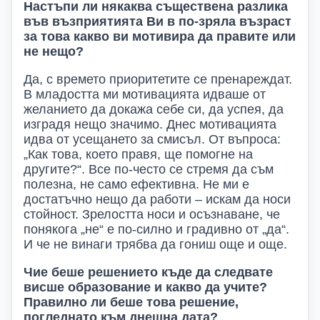
Настъпи ли някаква съществена разлика
във възприятията
В
и в по-зряла възраст
за това какво ви мотивира да правите или
не нещо?
Да, с времето приоритетите се пренареждат.
В младостта ми мотивацията идваше от
желанието да докажа себе си, да успея, да
изградя нещо значимо. Днес мотивацията
идва от усещането за смисъл. От въпроса:
„Как това, което правя, ще помогне на
другите?“. Все по-често се стремя да съм
полезна, не само ефективна. Не ми е
достатъчно нещо да работи – искам да носи
стойност. Зрелостта носи и осъзнаване, че
понякога „не“ е по-силно и градивно от „да“.
И че не винаги трябва да гониш още и още
.
Чие беше решението къде да следвате
висше образование и какво да учите?
Правилно ли беше това решение,
погледнато към днешна дата?