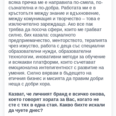
всяка пречка ме е направила по-смела, по-
съзнателна и по-добра. Работата ми е в
кръстопътя между знание и вдъхновение,
между комуникация и творчество – това е
изключително зареждащо. Ако все пак
трябва да посоча сфери, които ме грабват
силно, бих казала: социалното
предприемачество, менторството, терапията
чрез изкуство, работа с деца със специални
образователни нужди, образователни
технологии, иновативни методи за обучение
и всякакви платформи, които съчетават
емоционална интелигентност с развитие на
умения. Силно вярвам в бъдещето на
етичния бизнес и мисията да правим добри
неща с добри хора.
Казват, че личният бранд е всичко онова,
което говорят хората за
В
ас, когато не
сте с тях в една стая. Какво бихте искали
да чуете днес?