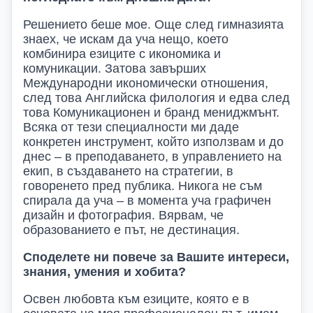
Решението беше мое. Още след гимназията
знаех, че искам да уча нещо, което
комбинира езиците с икономика и
комуникации. Затова завърших
Международни икономически отношения,
след това Английска филология и
едва след
това
Комуникационен и бранд мениджмънт.
Всяка от тези специалности ми даде
конкретен инструмент, който използвам и до
днес – в преподаването, в управлението на
екип, в създаването на стратегии, в
говоренето пред публика. Никога не съм
спирала да уча – в момента уча графичен
дизайн и фотография. Вярвам, че
образованието е път, не дестинация.
Споделете ни повече за Вашите интереси,
знания, умения и хобита?
Освен любовта към езиците, която е в