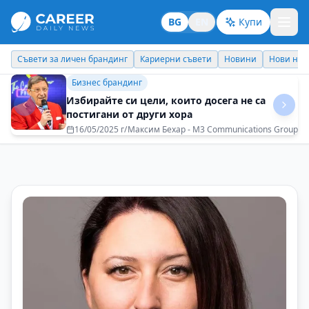
BG
EN
Купи
Кариерни съвети
Новини
Нови назначения
Днес празнува
Кариерни съвети
Успехът не е лична декларация, а
колективно признание
11/12/2025 г/
Маню Моравенов