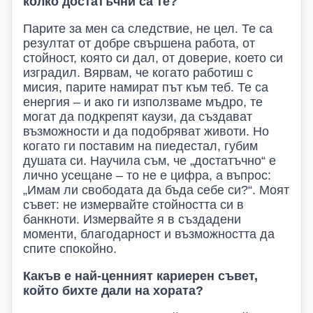
колко достатъчни са те?
Парите за мен са следствие, не цел. Те са
резултат от добре свършена работа, от
стойност, която си дал, от доверие, което си
изградил. Вярвам, че когато работиш с
мисия, парите намират път към теб. Те са
енергия – и ако ги използваме мъдро, те
могат да подкрепят каузи, да създават
възможности и да подобряват животи. Но
когато ги поставим на пиедестал, губим
душата си. Научила съм, че „достатъчно“ е
лично усещане – то не е цифра, а въпрос:
„Имам ли свободата да бъда себе си?“. Моят
съвет: не измервайте стойността си в
банкноти. Измервайте я в създадени
моменти, благодарност и възможността да
спите спокойно.
Какъв е най-ценният кариерен съвет,
който бихте дали на хората?