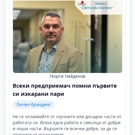
Георги Найденов
Всеки предприемач помни първите
си изкарани пари
Личен брандинг
Не се оплаквайте от скучните или досадни части от
работата си. Всяка една работа е смесица от добри
и лоши части. Вършете ги всички добре, за да се
откроите от останалите!