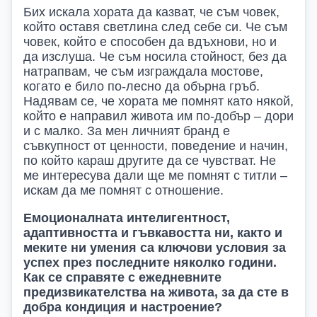
Бих искала хората да казват, че съм човек,
който оставя светлина след себе си. Че съм
човек, който е способен да вдъхнови, но и
да изслуша. Че съм носила стойност, без да
натрапвам, че съм изграждала мостове,
когато е било по-лесно да обърна гръб.
Надявам се, че хората ме помнят като някой,
който е направил живота им по-добър – дори
и с малко. За мен личният бранд е
съвкупност от ценности, поведение и начин,
по който караш другите да се чувстват. Не
ме интересува дали ще ме помнят с титли –
искам да ме помнят с отношение.
Емоционалната интелигентност,
адаптивността и гъвкавостта ни, както и
меките ни умения са ключови условия за
успех през последните няколко години.
Как се справяте с ежедневните
предизвикателства на живота, за да сте в
добра кондиция и настроение?