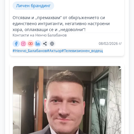
Личен брандинг
Отсявам и „премахвам“ от обкръжението си
единствено интриганти, негативно настроени
хора, оплакващи се и „недоволни“!
Контакти на Ненчо Балабанов
08/02/2026 г/
#Ненчо_Балабанов
#Актьор
#Телевизионен_водещ