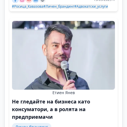
#Росица_Кавазова
#Личен_брандинг
#Адвокатски_услуги
Етиен Янев
Не гледайте на бизнеса като
консуматори, а в ролята на
предприемачи
Личен брандинг