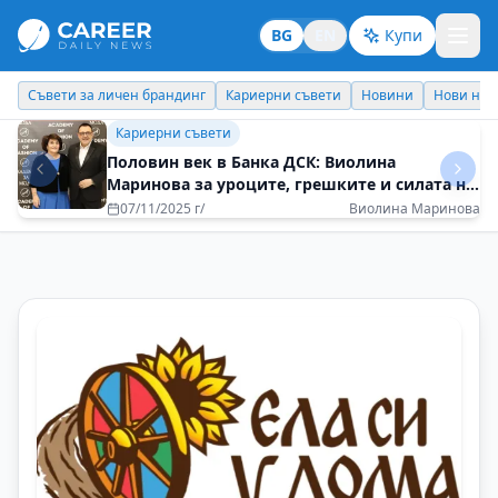
BG
EN
Купи
Кариерни съвети
Новини
Нови назначения
Днес празнува
Личен брандинг
Не се страхувайте да искате повече от
живота
16/12/2025 г/
Виктория Игбаубоа