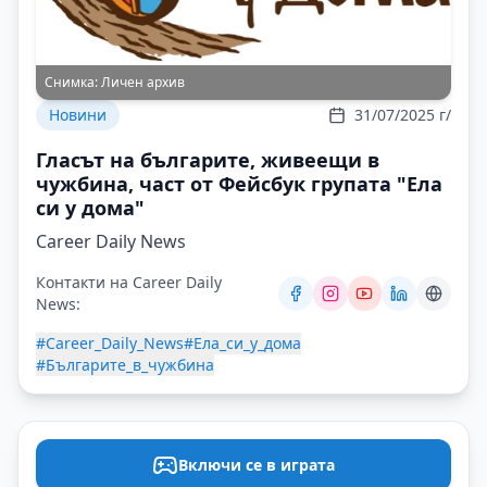
Снимка:
Личен архив
Новини
31/07/2025 г/
Гласът на българите, живеещи в
чужбина, част от Фейсбук групата "Ела
си у дома"
Career Daily News
Контакти на Career Daily
News:
#Career_Daily_News
#Ела_си_у_дома
#Българите_в_чужбина
Включи се в играта