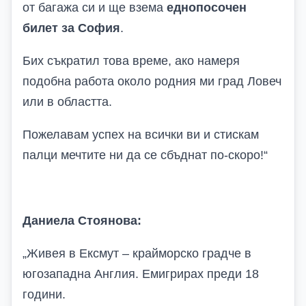
от багажа си и ще взема
еднопосочен
билет за София
.
Бих съкратил това време, ако намеря
подобна работа около родния ми град Ловеч
или в областта.
Пожелавам успех на всички ви и стискам
палци мечтите ни да се сбъднат по-скоро!
“
Даниела Стоянова:
„
Живея в Ексмут – крайморско градче в
югозападна Англия. Емигрирах преди 18
години.