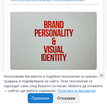
Career Daily News
Използваме бисквитки и подобни технологии за анализ на
Силата на историята: когато HR, PR,
трафика и подобряване на сайта. Тези технологии се
маркетинг и employer branding
зареждат само след Вашето съгласие. Можете да откажете
— сайтът ще работи нормално.
Политика за бисквитки
говорят заедно
Приемам
Отказвам
Новини