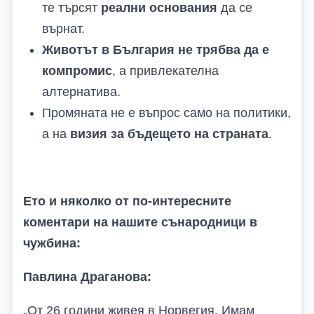
те търсят
реални основания
да се
върнат.
Животът в България не трябва да е
компромис
, а привлекателна
алтернатива.
Промяната не е въпрос само на политики,
а на
визия за бъдещето на страната
.
Ето и няколко от по-интересните
коментари на нашите сънародници в
чужбина:
Павлина Драганова:
„
От 26 години живея в Норвегия. Имам