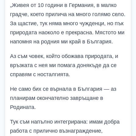
„
Живея от 10 години в Германия, в малко
градче, което прилича на много голямо село.
За щастие, тук няма много чужденци, но пък
природата наоколо е прекрасна. Мястото ми
напомня на родния ми край в България.
Аз съм човек, който обожава природата, и
връзката с нея ми помага донякъде да се
справям с носталгията.
Не само бих се върнала в България — аз
планирам окончателно завръщане в
Родината.
Тук съм напълно интегрирана: имам добра
работа с прилично възнаграждение,