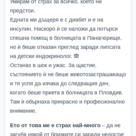
Умирам от страх за всичко, което ни
предстои.
Едната ми дъщеря е с диабет и е на
инсулин. Наскоро ѝ се наложи да потърси
спешна помощ в болницата в Панагюрище,
но ѝ беше отказан преглед заради липсата
на детски ендокринолог.
🙈
Останах в шок и ужас. За щастие,
състоянието ѝ не беше животозастрашаващо
и тя успя да изчака до следващия ден,
когато беше приета в болницата в Пловдив.
Там ѝ обърнаха прекрасно и професионално
внимание.
Ето от това ме е страх най-много
– да не
загубя някой от близките си заради недостиг