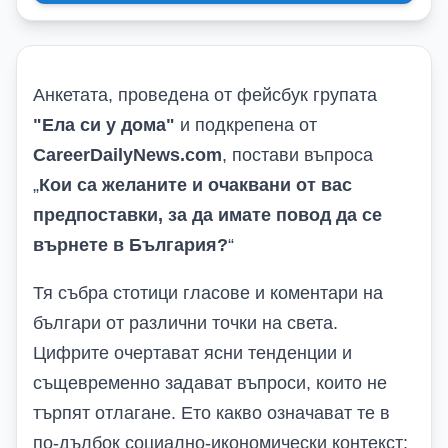
Анкетата, проведена от фейсбук групата
"
Ела си у дома
"
и
подкрепена от
CareerDailyNews.com
,
постави въпроса
„
Кои са желаните и очаквани от вас
предпоставки, за да имате повод да се
върнете в България?
“
Тя
събра
стотици
гласове
и коментари
на
българи
от различни точки на света
.
Цифрите очертават ясни тенденции и
същевременно задават въпроси, които не
търпят отлагане. Ето какво означават те в
по-дълбок социално-икономически контекст: