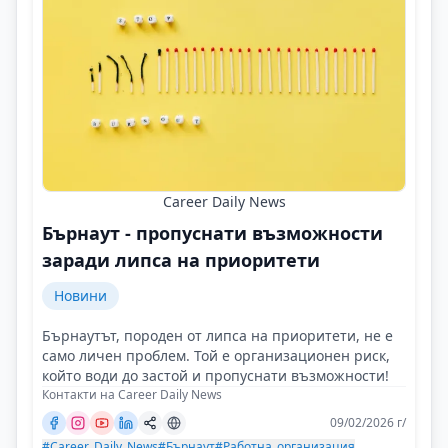
Career Daily News
Бърнаут - пропуснати възможности
заради липса на приоритети
Новини
Бърнаутът, породен от липса на приоритети, не е
само личен проблем. Той е организационен риск,
който води до застой и пропуснати възможности!
Контакти на Career Daily News
09/02/2026 г/
#Career_Daily_News
#Бърнаут
#Работна_организация