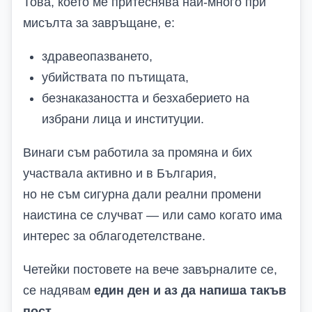
Това, което ме притеснява най-много при
мисълта за завръщане, е:
здравеопазването,
убийствата по пътищата,
безнаказаността и безхаберието на
избрани лица и институции.
Винаги съм работила за промяна и бих
участвала активно и в България,
но не съм сигурна дали реални промени
наистина се случват — или само когато има
интерес за облагодетелстване.
Четейки постовете на вече завърналите се,
се надявам
един ден и аз да напиша такъв
пост
—