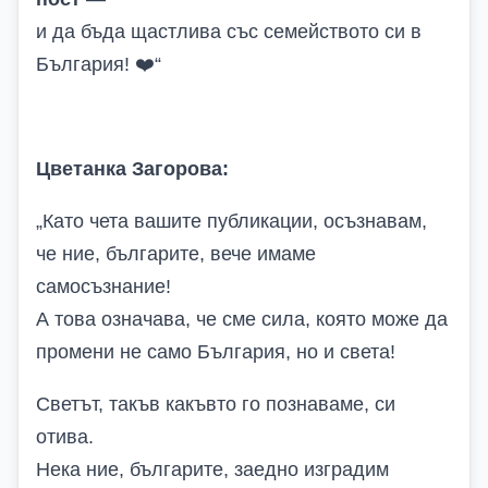
и да бъда щастлива със семейството си в
България!
❤️
“
Цветанка Загорова:
„
Като чета вашите публикации, осъзнавам,
че ние, българите, вече имаме
самосъзнание!
А това означава, че сме сила, която може да
промени не само България, но и света!
Светът, такъв какъвто го познаваме, си
отива.
Нека ние, българите, заедно изградим